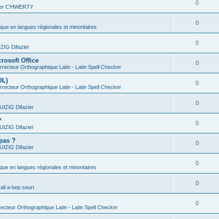
0
vier C'HWERTY
0
ique en langues régionales et minoritaires
0
IG Difazier
rosoft Office
0
recteur Orthographique Latin - Latin Spell Checker
OL)
0
recteur Orthographique Latin - Latin Spell Checker
0
IZIG Difazier
?
0
IZIG Difazier
 pas ?
0
IZIG Difazier
0
ique en langues régionales et minoritaires
0
all a-bep seurt
0
ecteur Orthographique Latin - Latin Spell Checker