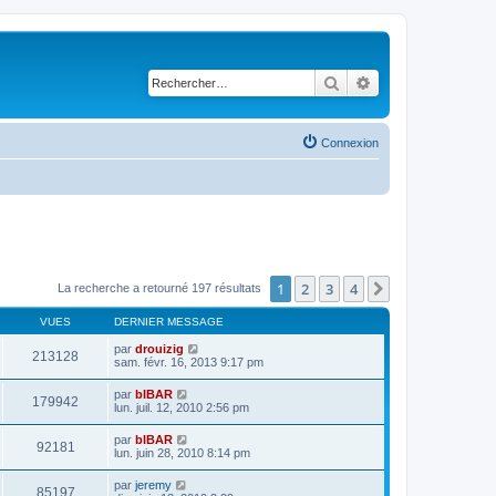
Rechercher
Recherche avancé
Connexion
1
2
3
4
Suivant
La recherche a retourné 197 résultats
VUES
DERNIER MESSAGE
par
drouizig
213128
sam. févr. 16, 2013 9:17 pm
par
bIBAR
179942
lun. juil. 12, 2010 2:56 pm
par
bIBAR
92181
lun. juin 28, 2010 8:14 pm
par
jeremy
85197