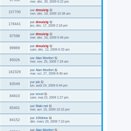
87530
mer. déc. 30, 2009 6:22 pm
par
drouizig
157700
ven. déc. 18, 2009 10:38 am
par
drouizig
176441
jeu. déc. 17, 2009 2:18 pm
par
drouizig
87598
mer. déc. 16, 2009 5:46 pm
par
drouizig
89969
sam. déc. 12, 2009 6:33 am
par
Alan Monfort
85026
mer. nov. 25, 2009 7:18 am
par
Alan Monfort
162329
mar. oct. 27, 2009 8:40 am
par
job
83549
lun. août 24, 2009 6:44 pm
par
envel
84810
sam. mai 23, 2009 1:27 pm
par
Malo-net
85401
mer. avr. 15, 2009 10:15 pm
par
100drine
84152
dim. mars 29, 2009 7:10 pm
par
Alan Monfort