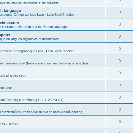
0
ique en langues régionales et minoritaires
ult language
0
rrecteur Orthographique Latin - Latin Spell Checker
technet.com
0
t le breton - Microsoft and the Breton language
Lapons
0
ique en langues régionales et minoritaires
0
recteur Orthographique Latin - Latin Spell Checker
0
gezh meziantoù all (frank a wirioù evit an darn vrasañ anezho)
0
où all a-bep seurt
0
bep seurt
0
enOffice.org e brezhoneg (1.1.x, 2.x ha 3.x)
0
h meziantoù all (frank a wirioù evit an darn vrasañ anezho)
0
ZIG Difazier