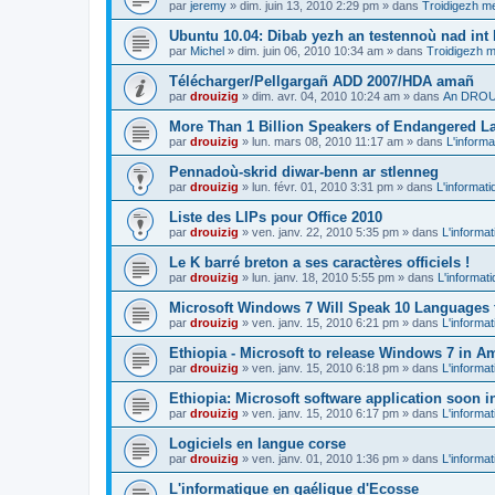
par
jeremy
»
dim. juin 13, 2010 2:29 pm
» dans
Troidigezh me
Ubuntu 10.04: Dibab yezh an testennoù nad int k
par
Michel
»
dim. juin 06, 2010 10:34 am
» dans
Troidigezh m
Télécharger/Pellgargañ ADD 2007/HDA amañ
par
drouizig
»
dim. avr. 04, 2010 10:24 am
» dans
An DROUI
More Than 1 Billion Speakers of Endangered L
par
drouizig
»
lun. mars 08, 2010 11:17 am
» dans
L'informa
Pennadoù-skrid diwar-benn ar stlenneg
par
drouizig
»
lun. févr. 01, 2010 3:31 pm
» dans
L'informati
Liste des LIPs pour Office 2010
par
drouizig
»
ven. janv. 22, 2010 5:35 pm
» dans
L'informat
Le K barré breton a ses caractères officiels !
par
drouizig
»
lun. janv. 18, 2010 5:55 pm
» dans
L'informat
Microsoft Windows 7 Will Speak 10 Languages 
par
drouizig
»
ven. janv. 15, 2010 6:21 pm
» dans
L'informat
Ethiopia - Microsoft to release Windows 7 in A
par
drouizig
»
ven. janv. 15, 2010 6:18 pm
» dans
L'informat
Ethiopia: Microsoft software application soon 
par
drouizig
»
ven. janv. 15, 2010 6:17 pm
» dans
L'informat
Logiciels en langue corse
par
drouizig
»
ven. janv. 01, 2010 1:36 pm
» dans
L'informat
L'informatique en gaélique d'Ecosse