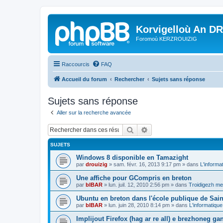
Korvigelloù An D
Foromoù KERZROUIZIG
Raccourcis
FAQ
Accueil du forum
Rechercher
Sujets sans réponse
Sujets sans réponse
Aller sur la recherche avancée
Rechercher
Recherche avancée
SUJETS
Windows 8 disponible en Tamazight
par
drouizig
»
sam. févr. 16, 2013 9:17 pm
» dans
L'informa
Une affiche pour GCompris en breton
par
bIBAR
»
lun. juil. 12, 2010 2:56 pm
» dans
Troidigezh mez
Ubuntu en breton dans l'école publique de Sain
par
bIBAR
»
lun. juin 28, 2010 8:14 pm
» dans
L'informatique
Implijout Firefox (hag ar re all) e brezhoneg ga