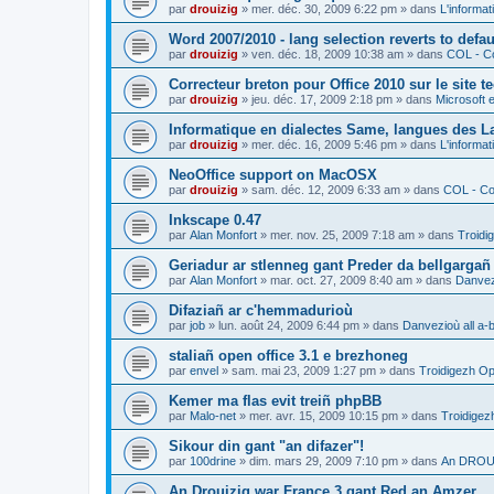
par
drouizig
»
mer. déc. 30, 2009 6:22 pm
» dans
L'informat
Word 2007/2010 - lang selection reverts to defa
par
drouizig
»
ven. déc. 18, 2009 10:38 am
» dans
COL - Co
Correcteur breton pour Office 2010 sur le site 
par
drouizig
»
jeu. déc. 17, 2009 2:18 pm
» dans
Microsoft e
Informatique en dialectes Same, langues des 
par
drouizig
»
mer. déc. 16, 2009 5:46 pm
» dans
L'informat
NeoOffice support on MacOSX
par
drouizig
»
sam. déc. 12, 2009 6:33 am
» dans
COL - Cor
Inkscape 0.47
par
Alan Monfort
»
mer. nov. 25, 2009 7:18 am
» dans
Troidi
Geriadur ar stlenneg gant Preder da bellgargañ
par
Alan Monfort
»
mar. oct. 27, 2009 8:40 am
» dans
Danvezi
Difaziañ ar c'hemmadurioù
par
job
»
lun. août 24, 2009 6:44 pm
» dans
Danvezioù all a-
staliañ open office 3.1 e brezhoneg
par
envel
»
sam. mai 23, 2009 1:27 pm
» dans
Troidigezh Op
Kemer ma flas evit treiñ phpBB
par
Malo-net
»
mer. avr. 15, 2009 10:15 pm
» dans
Troidigez
Sikour din gant "an difazer"!
par
100drine
»
dim. mars 29, 2009 7:10 pm
» dans
An DROUI
An Drouizig war France 3 gant Red an Amzer