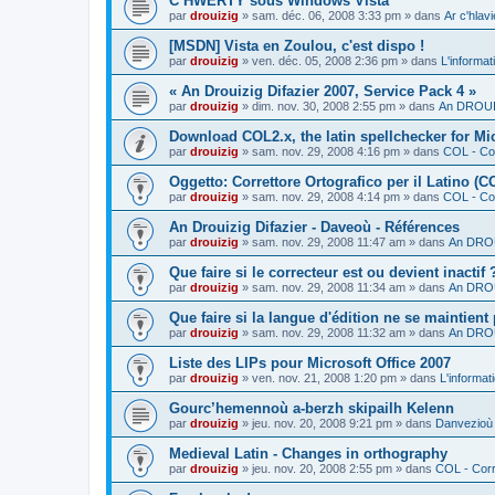
C’HWERTY sous Windows Vista
par
drouizig
»
sam. déc. 06, 2008 3:33 pm
» dans
Ar c'hla
[MSDN] Vista en Zoulou, c'est dispo !
par
drouizig
»
ven. déc. 05, 2008 2:36 pm
» dans
L'informat
« An Drouizig Difazier 2007, Service Pack 4 »
par
drouizig
»
dim. nov. 30, 2008 2:55 pm
» dans
An DROUIZ
Download COL2.x, the latin spellchecker for Mic
par
drouizig
»
sam. nov. 29, 2008 4:16 pm
» dans
COL - Cor
Oggetto: Correttore Ortografico per il Latino (C
par
drouizig
»
sam. nov. 29, 2008 4:14 pm
» dans
COL - Cor
An Drouizig Difazier - Daveoù - Références
par
drouizig
»
sam. nov. 29, 2008 11:47 am
» dans
An DROU
Que faire si le correcteur est ou devient inactif 
par
drouizig
»
sam. nov. 29, 2008 11:34 am
» dans
An DROU
Que faire si la langue d'édition ne se maintient
par
drouizig
»
sam. nov. 29, 2008 11:32 am
» dans
An DROU
Liste des LIPs pour Microsoft Office 2007
par
drouizig
»
ven. nov. 21, 2008 1:20 pm
» dans
L'informat
Gourc’hemennoù a-berzh skipailh Kelenn
par
drouizig
»
jeu. nov. 20, 2008 9:21 pm
» dans
Danvezioù 
Medieval Latin - Changes in orthography
par
drouizig
»
jeu. nov. 20, 2008 2:55 pm
» dans
COL - Corr