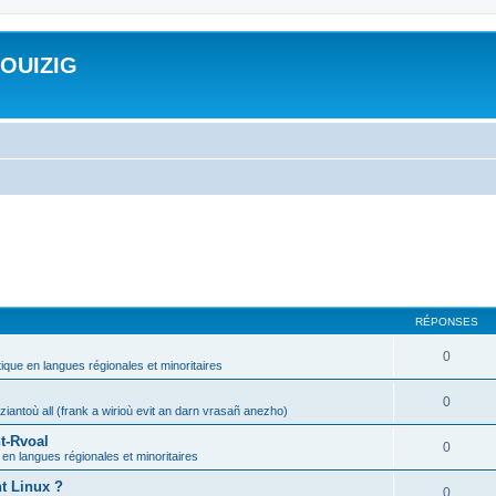
ROUIZIG
RÉPONSES
0
tique en langues régionales et minoritaires
0
iantoù all (frank a wirioù evit an darn vrasañ anezho)
t-Rvoal
0
 en langues régionales et minoritaires
nt Linux ?
0