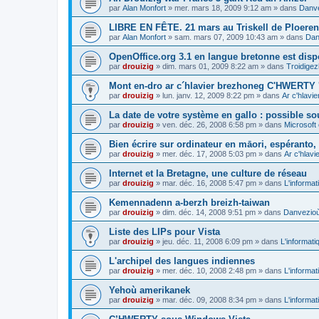
par
Alan Monfort
»
mer. mars 18, 2009 9:12 am
» dans
Danve
LIBRE EN FÊTE. 21 mars au Triskell de Ploeren
par
Alan Monfort
»
sam. mars 07, 2009 10:43 am
» dans
Dan
OpenOffice.org 3.1 en langue bretonne est disp
par
drouizig
»
dim. mars 01, 2009 8:22 am
» dans
Troidigez
Mont en-dro ar c´hlavier brezhoneg C'HWERTY 
par
drouizig
»
lun. janv. 12, 2009 8:22 pm
» dans
Ar c'hlav
La date de votre système en gallo : possible sou
par
drouizig
»
ven. déc. 26, 2008 6:58 pm
» dans
Microsoft 
Bien écrire sur ordinateur en māori, espéranto, g
par
drouizig
»
mer. déc. 17, 2008 5:03 pm
» dans
Ar c'hlav
Internet et la Bretagne, une culture de réseau
par
drouizig
»
mar. déc. 16, 2008 5:47 pm
» dans
L'informat
Kemennadenn a-berzh breizh-taiwan
par
drouizig
»
dim. déc. 14, 2008 9:51 pm
» dans
Danvezioù 
Liste des LIPs pour Vista
par
drouizig
»
jeu. déc. 11, 2008 6:09 pm
» dans
L'informati
L'archipel des langues indiennes
par
drouizig
»
mer. déc. 10, 2008 2:48 pm
» dans
L'informat
Yehoù amerikanek
par
drouizig
»
mar. déc. 09, 2008 8:34 pm
» dans
L'informat