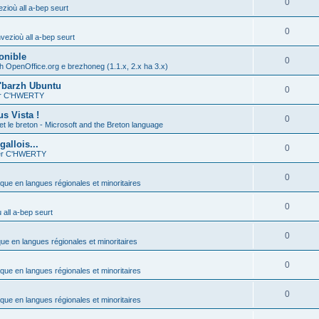
0
zioù all a-bep seurt
0
vezioù all a-bep seurt
onible
0
h OpenOffice.org e brezhoneg (1.1.x, 2.x ha 3.x)
'barzh Ubuntu
0
ier C'HWERTY
s Vista !
0
et le breton - Microsoft and the Breton language
allois...
0
ier C'HWERTY
0
ique en langues régionales et minoritaires
0
all a-bep seurt
0
que en langues régionales et minoritaires
0
ique en langues régionales et minoritaires
0
ique en langues régionales et minoritaires