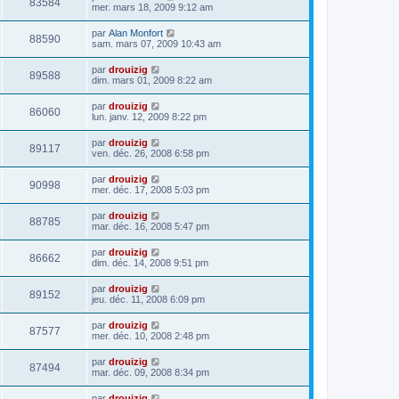
83584
mer. mars 18, 2009 9:12 am
par
Alan Monfort
88590
sam. mars 07, 2009 10:43 am
par
drouizig
89588
dim. mars 01, 2009 8:22 am
par
drouizig
86060
lun. janv. 12, 2009 8:22 pm
par
drouizig
89117
ven. déc. 26, 2008 6:58 pm
par
drouizig
90998
mer. déc. 17, 2008 5:03 pm
par
drouizig
88785
mar. déc. 16, 2008 5:47 pm
par
drouizig
86662
dim. déc. 14, 2008 9:51 pm
par
drouizig
89152
jeu. déc. 11, 2008 6:09 pm
par
drouizig
87577
mer. déc. 10, 2008 2:48 pm
par
drouizig
87494
mar. déc. 09, 2008 8:34 pm
par
drouizig