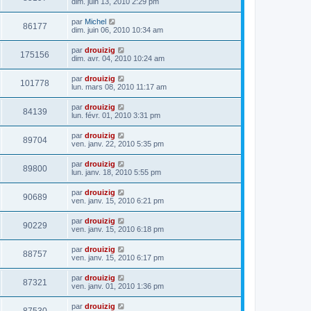
dim. juin 13, 2010 2:29 pm
par
Michel
86177
dim. juin 06, 2010 10:34 am
par
drouizig
175156
dim. avr. 04, 2010 10:24 am
par
drouizig
101778
lun. mars 08, 2010 11:17 am
par
drouizig
84139
lun. févr. 01, 2010 3:31 pm
par
drouizig
89704
ven. janv. 22, 2010 5:35 pm
par
drouizig
89800
lun. janv. 18, 2010 5:55 pm
par
drouizig
90689
ven. janv. 15, 2010 6:21 pm
par
drouizig
90229
ven. janv. 15, 2010 6:18 pm
par
drouizig
88757
ven. janv. 15, 2010 6:17 pm
par
drouizig
87321
ven. janv. 01, 2010 1:36 pm
par
drouizig