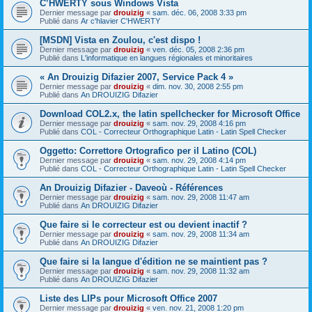
C’HWERTY sous Windows Vista
Dernier message par
drouizig
«
sam. déc. 06, 2008 3:33 pm
Publié dans
Ar c'hlavier C'HWERTY
[MSDN] Vista en Zoulou, c'est dispo !
Dernier message par
drouizig
«
ven. déc. 05, 2008 2:36 pm
Publié dans
L'informatique en langues régionales et minoritaires
« An Drouizig Difazier 2007, Service Pack 4 »
Dernier message par
drouizig
«
dim. nov. 30, 2008 2:55 pm
Publié dans
An DROUIZIG Difazier
Download COL2.x, the latin spellchecker for Microsoft Office
Dernier message par
drouizig
«
sam. nov. 29, 2008 4:16 pm
Publié dans
COL - Correcteur Orthographique Latin - Latin Spell Checker
Oggetto: Correttore Ortografico per il Latino (COL)
Dernier message par
drouizig
«
sam. nov. 29, 2008 4:14 pm
Publié dans
COL - Correcteur Orthographique Latin - Latin Spell Checker
An Drouizig Difazier - Daveoù - Références
Dernier message par
drouizig
«
sam. nov. 29, 2008 11:47 am
Publié dans
An DROUIZIG Difazier
Que faire si le correcteur est ou devient inactif ?
Dernier message par
drouizig
«
sam. nov. 29, 2008 11:34 am
Publié dans
An DROUIZIG Difazier
Que faire si la langue d'édition ne se maintient pas ?
Dernier message par
drouizig
«
sam. nov. 29, 2008 11:32 am
Publié dans
An DROUIZIG Difazier
Liste des LIPs pour Microsoft Office 2007
Dernier message par
drouizig
«
ven. nov. 21, 2008 1:20 pm