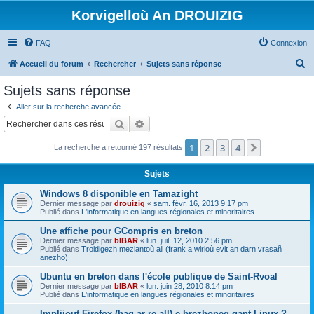
Korvigelloù An DROUIZIG
FAQ
Connexion
R
Accueil du forum
Rechercher
Sujets sans réponse
e
Sujets sans réponse
c
Aller sur la recherche avancée
h
Rechercher
Recherche avancée
e
1
2
3
4
Suivant
La recherche a retourné 197 résultats
r
c
Sujets
h
Windows 8 disponible en Tamazight
e
Dernier message par
drouizig
«
sam. févr. 16, 2013 9:17 pm
Publié dans
L'informatique en langues régionales et minoritaires
r
Une affiche pour GCompris en breton
Dernier message par
bIBAR
«
lun. juil. 12, 2010 2:56 pm
Publié dans
Troidigezh meziantoù all (frank a wirioù evit an darn vrasañ
anezho)
Ubuntu en breton dans l'école publique de Saint-Rvoal
Dernier message par
bIBAR
«
lun. juin 28, 2010 8:14 pm
Publié dans
L'informatique en langues régionales et minoritaires
Implijout Firefox (hag ar re all) e brezhoneg gant Linux ?