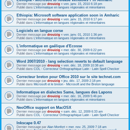
Dernier message par
drouizig
«
ven. janv. 15, 2010 6:18 pm
Publié dans
L'informatique en langues régionales et minoritaires
Ethiopia: Microsoft software application soon in Amharic
Dernier message par
drouizig
«
ven. janv. 15, 2010 6:17 pm
Publié dans
L'informatique en langues régionales et minoritaires
Logiciels en langue corse
Dernier message par
drouizig
«
ven. janv. 01, 2010 1:36 pm
Publié dans
L'informatique en langues régionales et minoritaires
L'informatique en gaélique d'Ecosse
Dernier message par
drouizig
«
mer. déc. 30, 2009 6:22 pm
Publié dans
L'informatique en langues régionales et minoritaires
Word 2007/2010 - lang selection reverts to default language
Dernier message par
drouizig
«
ven. déc. 18, 2009 10:38 am
Publié dans
COL - Correcteur Orthographique Latin - Latin Spell Checker
Correcteur breton pour Office 2010 sur le site technet.com
Dernier message par
drouizig
«
jeu. déc. 17, 2009 2:18 pm
Publié dans
Microsoft et le breton - Microsoft and the Breton language
Informatique en dialectes Same, langues des Lapons
Dernier message par
drouizig
«
mer. déc. 16, 2009 5:46 pm
Publié dans
L'informatique en langues régionales et minoritaires
NeoOffice support on MacOSX
Dernier message par
drouizig
«
sam. déc. 12, 2009 6:33 am
Publié dans
COL - Correcteur Orthographique Latin - Latin Spell Checker
Inkscape 0.47
Dernier message par
Alan Monfort
«
mer. nov. 25, 2009 7:18 am