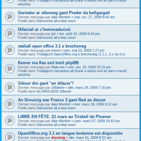
Publié dans
Troidigezh meziantoù all (frank a wirioù evit an darn vrasañ
anezho)
Geriadur ar stlenneg gant Preder da bellgargañ
Dernier message par
Alan Monfort
«
mar. oct. 27, 2009 8:40 am
Publié dans
Danvezioù all a-bep seurt
Difaziañ ar c'hemmadurioù
Dernier message par
job
«
lun. août 24, 2009 6:44 pm
Publié dans
Danvezioù all a-bep seurt
staliañ open office 3.1 e brezhoneg
Dernier message par
envel
«
sam. mai 23, 2009 1:27 pm
Publié dans
Troidigezh OpenOffice.org e brezhoneg (1.1.x, 2.x ha 3.x)
Kemer ma flas evit treiñ phpBB
Dernier message par
Malo-net
«
mer. avr. 15, 2009 10:15 pm
Publié dans
Troidigezh meziantoù all (frank a wirioù evit an darn vrasañ
anezho)
Sikour din gant "an difazer"!
Dernier message par
100drine
«
dim. mars 29, 2009 7:10 pm
Publié dans
An DROUIZIG Difazier
An Drouizig war France 3 gant Red an Amzer
Dernier message par
Alan Monfort
«
mer. mars 18, 2009 9:12 am
Publié dans
Danvezioù all a-bep seurt
LIBRE EN FÊTE. 21 mars au Triskell de Ploeren
Dernier message par
Alan Monfort
«
sam. mars 07, 2009 10:43 am
Publié dans
Danvezioù all a-bep seurt
OpenOffice.org 3.1 en langue bretonne est disponible
Dernier message par
drouizig
«
dim. mars 01, 2009 8:22 am