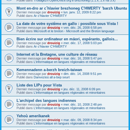
Publié dans
Troidigezh OpenOffice.org e brezhoneg (1.1.x, 2.x ha 3.x)
Mont en-dro ar c´hlavier brezhoneg C'HWERTY 'barzh Ubuntu
Dernier message par
drouizig
«
lun. janv. 12, 2009 8:22 pm
Publié dans
Ar c'hlavier C'HWERTY
La date de votre système en gallo : possible sous Vista !
Dernier message par
drouizig
«
ven. déc. 26, 2008 6:58 pm
Publié dans
Microsoft et le breton - Microsoft and the Breton language
Bien écrire sur ordinateur en māori, espéranto, gallois...
Dernier message par
drouizig
«
mer. déc. 17, 2008 5:03 pm
Publié dans
Ar c'hlavier C'HWERTY
Internet et la Bretagne, une culture de réseau
Dernier message par
drouizig
«
mar. déc. 16, 2008 5:47 pm
Publié dans
L'informatique en langues régionales et minoritaires
Kemennadenn a-berzh breizh-taiwan
Dernier message par
drouizig
«
dim. déc. 14, 2008 9:51 pm
Publié dans
Danvezioù all a-bep seurt
Liste des LIPs pour Vista
Dernier message par
drouizig
«
jeu. déc. 11, 2008 6:09 pm
Publié dans
L'informatique en langues régionales et minoritaires
L'archipel des langues indiennes
Dernier message par
drouizig
«
mer. déc. 10, 2008 2:48 pm
Publié dans
L'informatique en langues régionales et minoritaires
Yehoù amerikanek
Dernier message par
drouizig
«
mar. déc. 09, 2008 8:34 pm
Publié dans
L'informatique en langues régionales et minoritaires