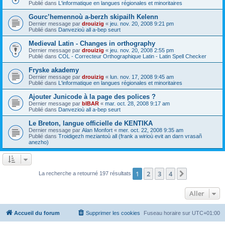
Publié dans
L'informatique en langues régionales et minoritaires
Gourc’hemennoù a-berzh skipailh Kelenn
Dernier message par
drouizig
«
jeu. nov. 20, 2008 9:21 pm
Publié dans
Danvezioù all a-bep seurt
Medieval Latin - Changes in orthography
Dernier message par
drouizig
«
jeu. nov. 20, 2008 2:55 pm
Publié dans
COL - Correcteur Orthographique Latin - Latin Spell Checker
Fryske akademy
Dernier message par
drouizig
«
lun. nov. 17, 2008 9:45 am
Publié dans
L'informatique en langues régionales et minoritaires
Ajouter Junicode à la page des polices ?
Dernier message par
bIBAR
«
mar. oct. 28, 2008 9:17 am
Publié dans
Danvezioù all a-bep seurt
Le Breton, langue officielle de KENTIKA
Dernier message par
Alan Monfort
«
mer. oct. 22, 2008 9:35 am
Publié dans
Troidigezh meziantoù all (frank a wirioù evit an darn vrasañ
anezho)
1
2
3
4
Suivant
La recherche a retourné 197 résultats
Aller
Accueil du forum
Supprimer les cookies
Fuseau horaire sur
UTC+01:00