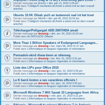
Dernier message par
jeremy
«
dim. juin 13, 2010 2:29 pm
Publié dans
Troidigezh meziantoù all (frank a wirioù evit an darn vrasañ
anezho)
Ubuntu 10.04: Dibab yezh an testennoù nad int ket troet
Dernier message par
Michel
«
dim. juin 06, 2010 10:34 am
Publié dans
Troidigezh meziantoù all (frank a wirioù evit an darn vrasañ
anezho)
Télécharger/Pellgargañ ADD 2007/HDA amañ
Dernier message par
drouizig
«
dim. avr. 04, 2010 10:24 am
Publié dans
An DROUIZIG Difazier
More Than 1 Billion Speakers of Endangered Languages...
Dernier message par
drouizig
«
lun. mars 08, 2010 11:17 am
Publié dans
L'informatique en langues régionales et minoritaires
Pennadoù-skrid diwar-benn ar stlenneg
Dernier message par
drouizig
«
lun. févr. 01, 2010 3:31 pm
Publié dans
L'informatique en langues régionales et minoritaires
Liste des LIPs pour Office 2010
Dernier message par
drouizig
«
ven. janv. 22, 2010 5:35 pm
Publié dans
L'informatique en langues régionales et minoritaires
Le K barré breton a ses caractères officiels !
Dernier message par
drouizig
«
lun. janv. 18, 2010 5:55 pm
Publié dans
L'informatique en langues régionales et minoritaires
Microsoft Windows 7 Will Speak 10 Languages from Africa
Dernier message par
drouizig
«
ven. janv. 15, 2010 6:21 pm
Publié dans
L'informatique en langues régionales et minoritaires
Ethiopia - Microsoft to release Windows 7 in Amharic