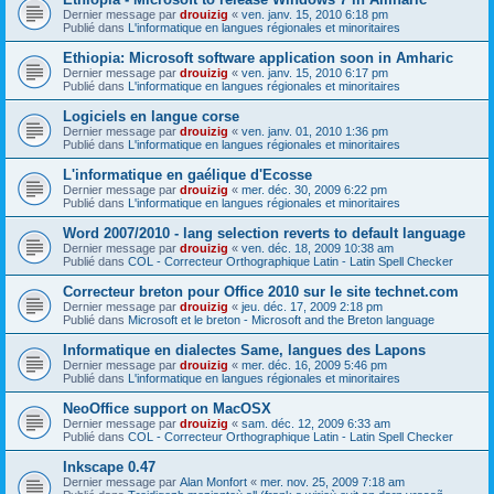
Dernier message par
drouizig
«
ven. janv. 15, 2010 6:18 pm
Publié dans
L'informatique en langues régionales et minoritaires
Ethiopia: Microsoft software application soon in Amharic
Dernier message par
drouizig
«
ven. janv. 15, 2010 6:17 pm
Publié dans
L'informatique en langues régionales et minoritaires
Logiciels en langue corse
Dernier message par
drouizig
«
ven. janv. 01, 2010 1:36 pm
Publié dans
L'informatique en langues régionales et minoritaires
L'informatique en gaélique d'Ecosse
Dernier message par
drouizig
«
mer. déc. 30, 2009 6:22 pm
Publié dans
L'informatique en langues régionales et minoritaires
Word 2007/2010 - lang selection reverts to default language
Dernier message par
drouizig
«
ven. déc. 18, 2009 10:38 am
Publié dans
COL - Correcteur Orthographique Latin - Latin Spell Checker
Correcteur breton pour Office 2010 sur le site technet.com
Dernier message par
drouizig
«
jeu. déc. 17, 2009 2:18 pm
Publié dans
Microsoft et le breton - Microsoft and the Breton language
Informatique en dialectes Same, langues des Lapons
Dernier message par
drouizig
«
mer. déc. 16, 2009 5:46 pm
Publié dans
L'informatique en langues régionales et minoritaires
NeoOffice support on MacOSX
Dernier message par
drouizig
«
sam. déc. 12, 2009 6:33 am
Publié dans
COL - Correcteur Orthographique Latin - Latin Spell Checker
Inkscape 0.47
Dernier message par
Alan Monfort
«
mer. nov. 25, 2009 7:18 am