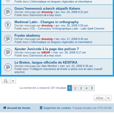
Publié dans
L'informatique en langues régionales et minoritaires
Gourc’hemennoù a-berzh skipailh Kelenn
Dernier message par
drouizig
«
jeu. nov. 20, 2008 9:21 pm
Publié dans
Danvezioù all a-bep seurt
Medieval Latin - Changes in orthography
Dernier message par
drouizig
«
jeu. nov. 20, 2008 2:55 pm
Publié dans
COL - Correcteur Orthographique Latin - Latin Spell Checker
Fryske akademy
Dernier message par
drouizig
«
lun. nov. 17, 2008 9:45 am
Publié dans
L'informatique en langues régionales et minoritaires
Ajouter Junicode à la page des polices ?
Dernier message par
bIBAR
«
mar. oct. 28, 2008 9:17 am
Publié dans
Danvezioù all a-bep seurt
Le Breton, langue officielle de KENTIKA
Dernier message par
Alan Monfort
«
mer. oct. 22, 2008 9:35 am
Publié dans
Troidigezh meziantoù all (frank a wirioù evit an darn vrasañ
anezho)
1
2
3
4
Suivant
La recherche a retourné 197 résultats
Aller
Accueil du forum
Supprimer les cookies
Fuseau horaire sur
UTC+01:00