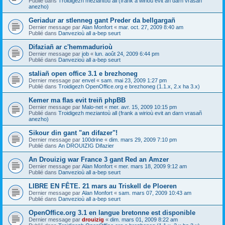
Publié dans
Troidigezh meziantoù all (frank a wirioù evit an darn vrasañ
anezho)
Geriadur ar stlenneg gant Preder da bellgargañ
Dernier message par
Alan Monfort
«
mar. oct. 27, 2009 8:40 am
Publié dans
Danvezioù all a-bep seurt
Difaziañ ar c'hemmadurioù
Dernier message par
job
«
lun. août 24, 2009 6:44 pm
Publié dans
Danvezioù all a-bep seurt
staliañ open office 3.1 e brezhoneg
Dernier message par
envel
«
sam. mai 23, 2009 1:27 pm
Publié dans
Troidigezh OpenOffice.org e brezhoneg (1.1.x, 2.x ha 3.x)
Kemer ma flas evit treiñ phpBB
Dernier message par
Malo-net
«
mer. avr. 15, 2009 10:15 pm
Publié dans
Troidigezh meziantoù all (frank a wirioù evit an darn vrasañ
anezho)
Sikour din gant "an difazer"!
Dernier message par
100drine
«
dim. mars 29, 2009 7:10 pm
Publié dans
An DROUIZIG Difazier
An Drouizig war France 3 gant Red an Amzer
Dernier message par
Alan Monfort
«
mer. mars 18, 2009 9:12 am
Publié dans
Danvezioù all a-bep seurt
LIBRE EN FÊTE. 21 mars au Triskell de Ploeren
Dernier message par
Alan Monfort
«
sam. mars 07, 2009 10:43 am
Publié dans
Danvezioù all a-bep seurt
OpenOffice.org 3.1 en langue bretonne est disponible
Dernier message par
drouizig
«
dim. mars 01, 2009 8:22 am