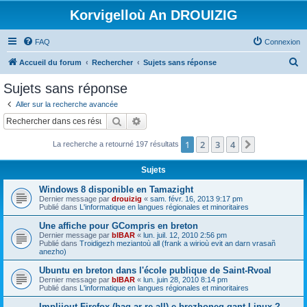
Korvigelloù An DROUIZIG
FAQ
Connexion
R
Accueil du forum
Rechercher
Sujets sans réponse
e
Sujets sans réponse
c
Aller sur la recherche avancée
h
Rechercher
Recherche avancée
e
1
2
3
4
Suivant
La recherche a retourné 197 résultats
r
c
Sujets
h
Windows 8 disponible en Tamazight
e
Dernier message par
drouizig
«
sam. févr. 16, 2013 9:17 pm
Publié dans
L'informatique en langues régionales et minoritaires
r
Une affiche pour GCompris en breton
Dernier message par
bIBAR
«
lun. juil. 12, 2010 2:56 pm
Publié dans
Troidigezh meziantoù all (frank a wirioù evit an darn vrasañ
anezho)
Ubuntu en breton dans l'école publique de Saint-Rvoal
Dernier message par
bIBAR
«
lun. juin 28, 2010 8:14 pm
Publié dans
L'informatique en langues régionales et minoritaires
Implijout Firefox (hag ar re all) e brezhoneg gant Linux ?