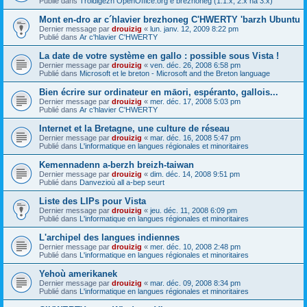
Publié dans
Troidigezh OpenOffice.org e brezhoneg (1.1.x, 2.x ha 3.x)
Mont en-dro ar c´hlavier brezhoneg C'HWERTY 'barzh Ubuntu
Dernier message par
drouizig
«
lun. janv. 12, 2009 8:22 pm
Publié dans
Ar c'hlavier C'HWERTY
La date de votre système en gallo : possible sous Vista !
Dernier message par
drouizig
«
ven. déc. 26, 2008 6:58 pm
Publié dans
Microsoft et le breton - Microsoft and the Breton language
Bien écrire sur ordinateur en māori, espéranto, gallois...
Dernier message par
drouizig
«
mer. déc. 17, 2008 5:03 pm
Publié dans
Ar c'hlavier C'HWERTY
Internet et la Bretagne, une culture de réseau
Dernier message par
drouizig
«
mar. déc. 16, 2008 5:47 pm
Publié dans
L'informatique en langues régionales et minoritaires
Kemennadenn a-berzh breizh-taiwan
Dernier message par
drouizig
«
dim. déc. 14, 2008 9:51 pm
Publié dans
Danvezioù all a-bep seurt
Liste des LIPs pour Vista
Dernier message par
drouizig
«
jeu. déc. 11, 2008 6:09 pm
Publié dans
L'informatique en langues régionales et minoritaires
L'archipel des langues indiennes
Dernier message par
drouizig
«
mer. déc. 10, 2008 2:48 pm
Publié dans
L'informatique en langues régionales et minoritaires
Yehoù amerikanek
Dernier message par
drouizig
«
mar. déc. 09, 2008 8:34 pm
Publié dans
L'informatique en langues régionales et minoritaires