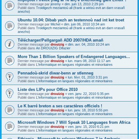
Dernier message par
jeremy
«
dim. juin 13, 2010 2:29 pm
Publié dans
Troidigezh meziantoù all (frank a wirioù evit an darn vrasañ
anezho)
Ubuntu 10.04: Dibab yezh an testennoù nad int ket troet
Dernier message par
Michel
«
dim. juin 06, 2010 10:34 am
Publié dans
Troidigezh meziantoù all (frank a wirioù evit an darn vrasañ
anezho)
Télécharger/Pellgargañ ADD 2007/HDA amañ
Dernier message par
drouizig
«
dim. avr. 04, 2010 10:24 am
Publié dans
An DROUIZIG Difazier
More Than 1 Billion Speakers of Endangered Languages...
Dernier message par
drouizig
«
lun. mars 08, 2010 11:17 am
Publié dans
L'informatique en langues régionales et minoritaires
Pennadoù-skrid diwar-benn ar stlenneg
Dernier message par
drouizig
«
lun. févr. 01, 2010 3:31 pm
Publié dans
L'informatique en langues régionales et minoritaires
Liste des LIPs pour Office 2010
Dernier message par
drouizig
«
ven. janv. 22, 2010 5:35 pm
Publié dans
L'informatique en langues régionales et minoritaires
Le K barré breton a ses caractères officiels !
Dernier message par
drouizig
«
lun. janv. 18, 2010 5:55 pm
Publié dans
L'informatique en langues régionales et minoritaires
Microsoft Windows 7 Will Speak 10 Languages from Africa
Dernier message par
drouizig
«
ven. janv. 15, 2010 6:21 pm
Publié dans
L'informatique en langues régionales et minoritaires
Ethiopia - Microsoft to release Windows 7 in Amharic