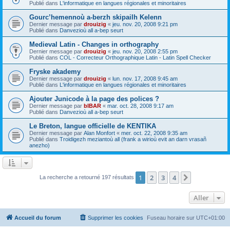
Publié dans
L'informatique en langues régionales et minoritaires
Gourc’hemennoù a-berzh skipailh Kelenn
Dernier message par
drouizig
«
jeu. nov. 20, 2008 9:21 pm
Publié dans
Danvezioù all a-bep seurt
Medieval Latin - Changes in orthography
Dernier message par
drouizig
«
jeu. nov. 20, 2008 2:55 pm
Publié dans
COL - Correcteur Orthographique Latin - Latin Spell Checker
Fryske akademy
Dernier message par
drouizig
«
lun. nov. 17, 2008 9:45 am
Publié dans
L'informatique en langues régionales et minoritaires
Ajouter Junicode à la page des polices ?
Dernier message par
bIBAR
«
mar. oct. 28, 2008 9:17 am
Publié dans
Danvezioù all a-bep seurt
Le Breton, langue officielle de KENTIKA
Dernier message par
Alan Monfort
«
mer. oct. 22, 2008 9:35 am
Publié dans
Troidigezh meziantoù all (frank a wirioù evit an darn vrasañ
anezho)
1
2
3
4
Suivant
La recherche a retourné 197 résultats
Aller
Accueil du forum
Supprimer les cookies
Fuseau horaire sur
UTC+01:00