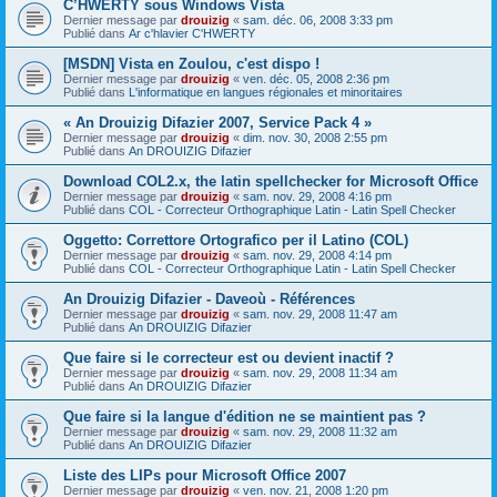
C’HWERTY sous Windows Vista
Dernier message par
drouizig
«
sam. déc. 06, 2008 3:33 pm
Publié dans
Ar c'hlavier C'HWERTY
[MSDN] Vista en Zoulou, c'est dispo !
Dernier message par
drouizig
«
ven. déc. 05, 2008 2:36 pm
Publié dans
L'informatique en langues régionales et minoritaires
« An Drouizig Difazier 2007, Service Pack 4 »
Dernier message par
drouizig
«
dim. nov. 30, 2008 2:55 pm
Publié dans
An DROUIZIG Difazier
Download COL2.x, the latin spellchecker for Microsoft Office
Dernier message par
drouizig
«
sam. nov. 29, 2008 4:16 pm
Publié dans
COL - Correcteur Orthographique Latin - Latin Spell Checker
Oggetto: Correttore Ortografico per il Latino (COL)
Dernier message par
drouizig
«
sam. nov. 29, 2008 4:14 pm
Publié dans
COL - Correcteur Orthographique Latin - Latin Spell Checker
An Drouizig Difazier - Daveoù - Références
Dernier message par
drouizig
«
sam. nov. 29, 2008 11:47 am
Publié dans
An DROUIZIG Difazier
Que faire si le correcteur est ou devient inactif ?
Dernier message par
drouizig
«
sam. nov. 29, 2008 11:34 am
Publié dans
An DROUIZIG Difazier
Que faire si la langue d'édition ne se maintient pas ?
Dernier message par
drouizig
«
sam. nov. 29, 2008 11:32 am
Publié dans
An DROUIZIG Difazier
Liste des LIPs pour Microsoft Office 2007
Dernier message par
drouizig
«
ven. nov. 21, 2008 1:20 pm