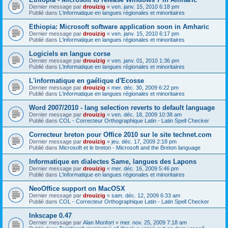
Dernier message par
drouizig
«
ven. janv. 15, 2010 6:18 pm
Publié dans
L'informatique en langues régionales et minoritaires
Ethiopia: Microsoft software application soon in Amharic
Dernier message par
drouizig
«
ven. janv. 15, 2010 6:17 pm
Publié dans
L'informatique en langues régionales et minoritaires
Logiciels en langue corse
Dernier message par
drouizig
«
ven. janv. 01, 2010 1:36 pm
Publié dans
L'informatique en langues régionales et minoritaires
L'informatique en gaélique d'Ecosse
Dernier message par
drouizig
«
mer. déc. 30, 2009 6:22 pm
Publié dans
L'informatique en langues régionales et minoritaires
Word 2007/2010 - lang selection reverts to default language
Dernier message par
drouizig
«
ven. déc. 18, 2009 10:38 am
Publié dans
COL - Correcteur Orthographique Latin - Latin Spell Checker
Correcteur breton pour Office 2010 sur le site technet.com
Dernier message par
drouizig
«
jeu. déc. 17, 2009 2:18 pm
Publié dans
Microsoft et le breton - Microsoft and the Breton language
Informatique en dialectes Same, langues des Lapons
Dernier message par
drouizig
«
mer. déc. 16, 2009 5:46 pm
Publié dans
L'informatique en langues régionales et minoritaires
NeoOffice support on MacOSX
Dernier message par
drouizig
«
sam. déc. 12, 2009 6:33 am
Publié dans
COL - Correcteur Orthographique Latin - Latin Spell Checker
Inkscape 0.47
Dernier message par
Alan Monfort
«
mer. nov. 25, 2009 7:18 am