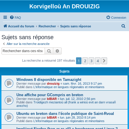
Korvigelloù An DROUIZIG
FAQ
Connexion
R
Accueil du forum
Rechercher
Sujets sans réponse
e
Sujets sans réponse
c
Aller sur la recherche avancée
h
Rechercher
Recherche avancée
e
1
2
3
4
Suivant
La recherche a retourné 197 résultats
r
c
Sujets
h
Windows 8 disponible en Tamazight
e
Dernier message par
drouizig
«
sam. févr. 16, 2013 9:17 pm
Publié dans
L'informatique en langues régionales et minoritaires
r
Une affiche pour GCompris en breton
Dernier message par
bIBAR
«
lun. juil. 12, 2010 2:56 pm
Publié dans
Troidigezh meziantoù all (frank a wirioù evit an darn vrasañ
anezho)
Ubuntu en breton dans l'école publique de Saint-Rvoal
Dernier message par
bIBAR
«
lun. juin 28, 2010 8:14 pm
Publié dans
L'informatique en langues régionales et minoritaires
Implijout Firefox (hag ar re all) e brezhoneg gant Linux ?