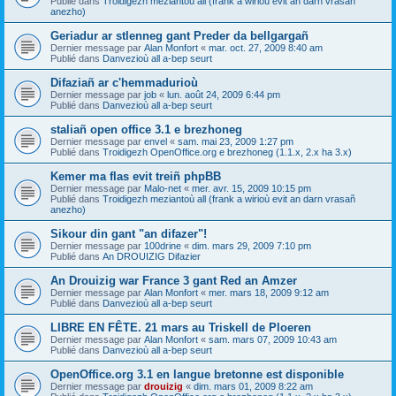
Publié dans
Troidigezh meziantoù all (frank a wirioù evit an darn vrasañ
anezho)
Geriadur ar stlenneg gant Preder da bellgargañ
Dernier message par
Alan Monfort
«
mar. oct. 27, 2009 8:40 am
Publié dans
Danvezioù all a-bep seurt
Difaziañ ar c'hemmadurioù
Dernier message par
job
«
lun. août 24, 2009 6:44 pm
Publié dans
Danvezioù all a-bep seurt
staliañ open office 3.1 e brezhoneg
Dernier message par
envel
«
sam. mai 23, 2009 1:27 pm
Publié dans
Troidigezh OpenOffice.org e brezhoneg (1.1.x, 2.x ha 3.x)
Kemer ma flas evit treiñ phpBB
Dernier message par
Malo-net
«
mer. avr. 15, 2009 10:15 pm
Publié dans
Troidigezh meziantoù all (frank a wirioù evit an darn vrasañ
anezho)
Sikour din gant "an difazer"!
Dernier message par
100drine
«
dim. mars 29, 2009 7:10 pm
Publié dans
An DROUIZIG Difazier
An Drouizig war France 3 gant Red an Amzer
Dernier message par
Alan Monfort
«
mer. mars 18, 2009 9:12 am
Publié dans
Danvezioù all a-bep seurt
LIBRE EN FÊTE. 21 mars au Triskell de Ploeren
Dernier message par
Alan Monfort
«
sam. mars 07, 2009 10:43 am
Publié dans
Danvezioù all a-bep seurt
OpenOffice.org 3.1 en langue bretonne est disponible
Dernier message par
drouizig
«
dim. mars 01, 2009 8:22 am