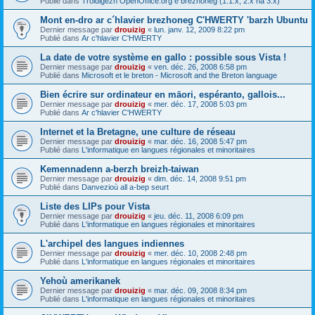
Publié dans
Troidigezh OpenOffice.org e brezhoneg (1.1.x, 2.x ha 3.x)
Mont en-dro ar c´hlavier brezhoneg C'HWERTY 'barzh Ubuntu
Dernier message par
drouizig
«
lun. janv. 12, 2009 8:22 pm
Publié dans
Ar c'hlavier C'HWERTY
La date de votre système en gallo : possible sous Vista !
Dernier message par
drouizig
«
ven. déc. 26, 2008 6:58 pm
Publié dans
Microsoft et le breton - Microsoft and the Breton language
Bien écrire sur ordinateur en māori, espéranto, gallois...
Dernier message par
drouizig
«
mer. déc. 17, 2008 5:03 pm
Publié dans
Ar c'hlavier C'HWERTY
Internet et la Bretagne, une culture de réseau
Dernier message par
drouizig
«
mar. déc. 16, 2008 5:47 pm
Publié dans
L'informatique en langues régionales et minoritaires
Kemennadenn a-berzh breizh-taiwan
Dernier message par
drouizig
«
dim. déc. 14, 2008 9:51 pm
Publié dans
Danvezioù all a-bep seurt
Liste des LIPs pour Vista
Dernier message par
drouizig
«
jeu. déc. 11, 2008 6:09 pm
Publié dans
L'informatique en langues régionales et minoritaires
L'archipel des langues indiennes
Dernier message par
drouizig
«
mer. déc. 10, 2008 2:48 pm
Publié dans
L'informatique en langues régionales et minoritaires
Yehoù amerikanek
Dernier message par
drouizig
«
mar. déc. 09, 2008 8:34 pm
Publié dans
L'informatique en langues régionales et minoritaires