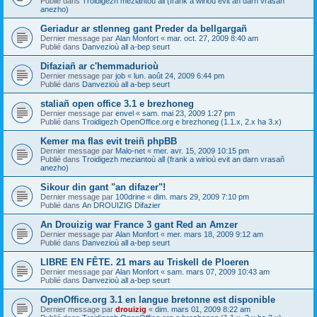
Publié dans
Troidigezh meziantoù all (frank a wirioù evit an darn vrasañ
anezho)
Geriadur ar stlenneg gant Preder da bellgargañ
Dernier message par
Alan Monfort
«
mar. oct. 27, 2009 8:40 am
Publié dans
Danvezioù all a-bep seurt
Difaziañ ar c'hemmadurioù
Dernier message par
job
«
lun. août 24, 2009 6:44 pm
Publié dans
Danvezioù all a-bep seurt
staliañ open office 3.1 e brezhoneg
Dernier message par
envel
«
sam. mai 23, 2009 1:27 pm
Publié dans
Troidigezh OpenOffice.org e brezhoneg (1.1.x, 2.x ha 3.x)
Kemer ma flas evit treiñ phpBB
Dernier message par
Malo-net
«
mer. avr. 15, 2009 10:15 pm
Publié dans
Troidigezh meziantoù all (frank a wirioù evit an darn vrasañ
anezho)
Sikour din gant "an difazer"!
Dernier message par
100drine
«
dim. mars 29, 2009 7:10 pm
Publié dans
An DROUIZIG Difazier
An Drouizig war France 3 gant Red an Amzer
Dernier message par
Alan Monfort
«
mer. mars 18, 2009 9:12 am
Publié dans
Danvezioù all a-bep seurt
LIBRE EN FÊTE. 21 mars au Triskell de Ploeren
Dernier message par
Alan Monfort
«
sam. mars 07, 2009 10:43 am
Publié dans
Danvezioù all a-bep seurt
OpenOffice.org 3.1 en langue bretonne est disponible
Dernier message par
drouizig
«
dim. mars 01, 2009 8:22 am