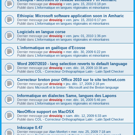
Dernier message par
drouizig
«
ven. janv. 15, 2010 6:18 pm
Publié dans
L'informatique en langues régionales et minoritaires
Ethiopia: Microsoft software application soon in Amharic
Dernier message par
drouizig
«
ven. janv. 15, 2010 6:17 pm
Publié dans
L'informatique en langues régionales et minoritaires
Logiciels en langue corse
Dernier message par
drouizig
«
ven. janv. 01, 2010 1:36 pm
Publié dans
L'informatique en langues régionales et minoritaires
L'informatique en gaélique d'Ecosse
Dernier message par
drouizig
«
mer. déc. 30, 2009 6:22 pm
Publié dans
L'informatique en langues régionales et minoritaires
Word 2007/2010 - lang selection reverts to default language
Dernier message par
drouizig
«
ven. déc. 18, 2009 10:38 am
Publié dans
COL - Correcteur Orthographique Latin - Latin Spell Checker
Correcteur breton pour Office 2010 sur le site technet.com
Dernier message par
drouizig
«
jeu. déc. 17, 2009 2:18 pm
Publié dans
Microsoft et le breton - Microsoft and the Breton language
Informatique en dialectes Same, langues des Lapons
Dernier message par
drouizig
«
mer. déc. 16, 2009 5:46 pm
Publié dans
L'informatique en langues régionales et minoritaires
NeoOffice support on MacOSX
Dernier message par
drouizig
«
sam. déc. 12, 2009 6:33 am
Publié dans
COL - Correcteur Orthographique Latin - Latin Spell Checker
Inkscape 0.47
Dernier message par
Alan Monfort
«
mer. nov. 25, 2009 7:18 am