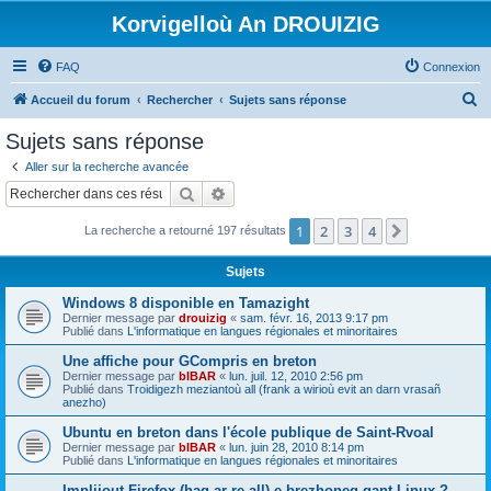
Korvigelloù An DROUIZIG
FAQ
Connexion
R
Accueil du forum
Rechercher
Sujets sans réponse
e
Sujets sans réponse
c
Aller sur la recherche avancée
h
Rechercher
Recherche avancée
e
1
2
3
4
Suivant
La recherche a retourné 197 résultats
r
c
Sujets
h
Windows 8 disponible en Tamazight
e
Dernier message par
drouizig
«
sam. févr. 16, 2013 9:17 pm
Publié dans
L'informatique en langues régionales et minoritaires
r
Une affiche pour GCompris en breton
Dernier message par
bIBAR
«
lun. juil. 12, 2010 2:56 pm
Publié dans
Troidigezh meziantoù all (frank a wirioù evit an darn vrasañ
anezho)
Ubuntu en breton dans l'école publique de Saint-Rvoal
Dernier message par
bIBAR
«
lun. juin 28, 2010 8:14 pm
Publié dans
L'informatique en langues régionales et minoritaires
Implijout Firefox (hag ar re all) e brezhoneg gant Linux ?