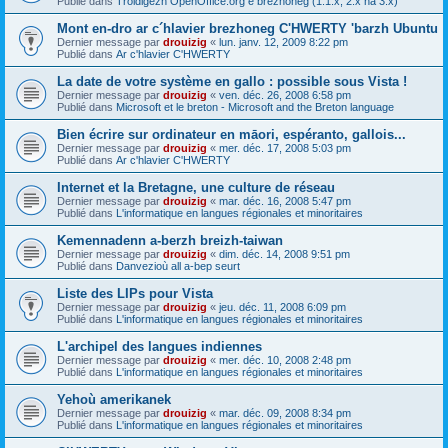
Publié dans
Troidigezh OpenOffice.org e brezhoneg (1.1.x, 2.x ha 3.x)
Mont en-dro ar c´hlavier brezhoneg C'HWERTY 'barzh Ubuntu
Dernier message par
drouizig
«
lun. janv. 12, 2009 8:22 pm
Publié dans
Ar c'hlavier C'HWERTY
La date de votre système en gallo : possible sous Vista !
Dernier message par
drouizig
«
ven. déc. 26, 2008 6:58 pm
Publié dans
Microsoft et le breton - Microsoft and the Breton language
Bien écrire sur ordinateur en māori, espéranto, gallois...
Dernier message par
drouizig
«
mer. déc. 17, 2008 5:03 pm
Publié dans
Ar c'hlavier C'HWERTY
Internet et la Bretagne, une culture de réseau
Dernier message par
drouizig
«
mar. déc. 16, 2008 5:47 pm
Publié dans
L'informatique en langues régionales et minoritaires
Kemennadenn a-berzh breizh-taiwan
Dernier message par
drouizig
«
dim. déc. 14, 2008 9:51 pm
Publié dans
Danvezioù all a-bep seurt
Liste des LIPs pour Vista
Dernier message par
drouizig
«
jeu. déc. 11, 2008 6:09 pm
Publié dans
L'informatique en langues régionales et minoritaires
L'archipel des langues indiennes
Dernier message par
drouizig
«
mer. déc. 10, 2008 2:48 pm
Publié dans
L'informatique en langues régionales et minoritaires
Yehoù amerikanek
Dernier message par
drouizig
«
mar. déc. 09, 2008 8:34 pm
Publié dans
L'informatique en langues régionales et minoritaires