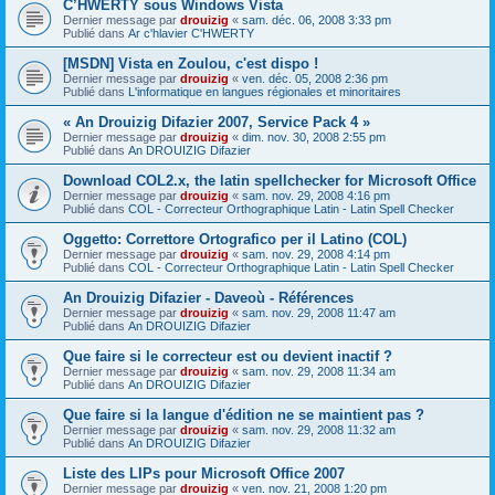
C’HWERTY sous Windows Vista
Dernier message par
drouizig
«
sam. déc. 06, 2008 3:33 pm
Publié dans
Ar c'hlavier C'HWERTY
[MSDN] Vista en Zoulou, c'est dispo !
Dernier message par
drouizig
«
ven. déc. 05, 2008 2:36 pm
Publié dans
L'informatique en langues régionales et minoritaires
« An Drouizig Difazier 2007, Service Pack 4 »
Dernier message par
drouizig
«
dim. nov. 30, 2008 2:55 pm
Publié dans
An DROUIZIG Difazier
Download COL2.x, the latin spellchecker for Microsoft Office
Dernier message par
drouizig
«
sam. nov. 29, 2008 4:16 pm
Publié dans
COL - Correcteur Orthographique Latin - Latin Spell Checker
Oggetto: Correttore Ortografico per il Latino (COL)
Dernier message par
drouizig
«
sam. nov. 29, 2008 4:14 pm
Publié dans
COL - Correcteur Orthographique Latin - Latin Spell Checker
An Drouizig Difazier - Daveoù - Références
Dernier message par
drouizig
«
sam. nov. 29, 2008 11:47 am
Publié dans
An DROUIZIG Difazier
Que faire si le correcteur est ou devient inactif ?
Dernier message par
drouizig
«
sam. nov. 29, 2008 11:34 am
Publié dans
An DROUIZIG Difazier
Que faire si la langue d'édition ne se maintient pas ?
Dernier message par
drouizig
«
sam. nov. 29, 2008 11:32 am
Publié dans
An DROUIZIG Difazier
Liste des LIPs pour Microsoft Office 2007
Dernier message par
drouizig
«
ven. nov. 21, 2008 1:20 pm