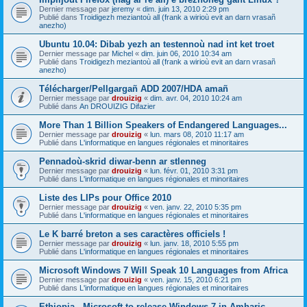
Dernier message par
jeremy
«
dim. juin 13, 2010 2:29 pm
Publié dans
Troidigezh meziantoù all (frank a wirioù evit an darn vrasañ
anezho)
Ubuntu 10.04: Dibab yezh an testennoù nad int ket troet
Dernier message par
Michel
«
dim. juin 06, 2010 10:34 am
Publié dans
Troidigezh meziantoù all (frank a wirioù evit an darn vrasañ
anezho)
Télécharger/Pellgargañ ADD 2007/HDA amañ
Dernier message par
drouizig
«
dim. avr. 04, 2010 10:24 am
Publié dans
An DROUIZIG Difazier
More Than 1 Billion Speakers of Endangered Languages...
Dernier message par
drouizig
«
lun. mars 08, 2010 11:17 am
Publié dans
L'informatique en langues régionales et minoritaires
Pennadoù-skrid diwar-benn ar stlenneg
Dernier message par
drouizig
«
lun. févr. 01, 2010 3:31 pm
Publié dans
L'informatique en langues régionales et minoritaires
Liste des LIPs pour Office 2010
Dernier message par
drouizig
«
ven. janv. 22, 2010 5:35 pm
Publié dans
L'informatique en langues régionales et minoritaires
Le K barré breton a ses caractères officiels !
Dernier message par
drouizig
«
lun. janv. 18, 2010 5:55 pm
Publié dans
L'informatique en langues régionales et minoritaires
Microsoft Windows 7 Will Speak 10 Languages from Africa
Dernier message par
drouizig
«
ven. janv. 15, 2010 6:21 pm
Publié dans
L'informatique en langues régionales et minoritaires
Ethiopia - Microsoft to release Windows 7 in Amharic