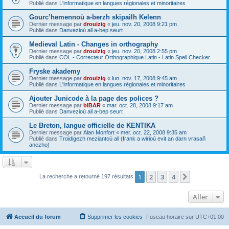
Publié dans
L'informatique en langues régionales et minoritaires
Gourc’hemennoù a-berzh skipailh Kelenn
Dernier message par
drouizig
«
jeu. nov. 20, 2008 9:21 pm
Publié dans
Danvezioù all a-bep seurt
Medieval Latin - Changes in orthography
Dernier message par
drouizig
«
jeu. nov. 20, 2008 2:55 pm
Publié dans
COL - Correcteur Orthographique Latin - Latin Spell Checker
Fryske akademy
Dernier message par
drouizig
«
lun. nov. 17, 2008 9:45 am
Publié dans
L'informatique en langues régionales et minoritaires
Ajouter Junicode à la page des polices ?
Dernier message par
bIBAR
«
mar. oct. 28, 2008 9:17 am
Publié dans
Danvezioù all a-bep seurt
Le Breton, langue officielle de KENTIKA
Dernier message par
Alan Monfort
«
mer. oct. 22, 2008 9:35 am
Publié dans
Troidigezh meziantoù all (frank a wirioù evit an darn vrasañ
anezho)
1
2
3
4
Suivant
La recherche a retourné 197 résultats
Aller
Accueil du forum
Supprimer les cookies
Fuseau horaire sur
UTC+01:00