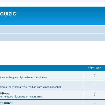
ROUIZIG
RÉPONSES
0
tique en langues régionales et minoritaires
0
iantoù all (frank a wirioù evit an darn vrasañ anezho)
t-Rvoal
0
 en langues régionales et minoritaires
nt Linux ?
0