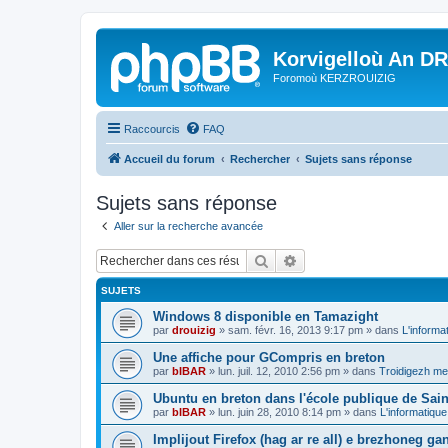
Korvigelloù An D
Foromoù KERZROUIZIG
Raccourcis
FAQ
Accueil du forum
Rechercher
Sujets sans réponse
Sujets sans réponse
Aller sur la recherche avancée
Rechercher
Recherche avancée
SUJETS
Windows 8 disponible en Tamazight
par
drouizig
»
sam. févr. 16, 2013 9:17 pm
» dans
L'informa
Une affiche pour GCompris en breton
par
bIBAR
»
lun. juil. 12, 2010 2:56 pm
» dans
Troidigezh mez
Ubuntu en breton dans l'école publique de Sain
par
bIBAR
»
lun. juin 28, 2010 8:14 pm
» dans
L'informatique
Implijout Firefox (hag ar re all) e brezhoneg ga