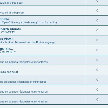
0
zioù all a-bep seurt
0
vezioù all a-bep seurt
onible
0
h OpenOffice.org e brezhoneg (1.1.x, 2.x ha 3.x)
'barzh Ubuntu
0
ier C'HWERTY
s Vista !
0
et le breton - Microsoft and the Breton language
allois...
0
ier C'HWERTY
0
ique en langues régionales et minoritaires
0
all a-bep seurt
0
que en langues régionales et minoritaires
0
ique en langues régionales et minoritaires
0
ique en langues régionales et minoritaires