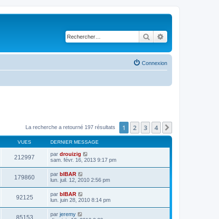
Rechercher
Recherche avancé
Connexion
1
2
3
4
Suivant
La recherche a retourné 197 résultats
VUES
DERNIER MESSAGE
par
drouizig
212997
sam. févr. 16, 2013 9:17 pm
par
bIBAR
179860
lun. juil. 12, 2010 2:56 pm
par
bIBAR
92125
lun. juin 28, 2010 8:14 pm
par
jeremy
85153