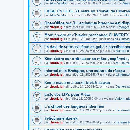
par
Alan Monfort
»
mer. mars 18, 2009 9:12 am
» dans
Danve
LIBRE EN FÊTE. 21 mars au Triskell de Ploeren
par
Alan Monfort
»
sam. mars 07, 2009 10:43 am
» dans
Dan
OpenOffice.org 3.1 en langue bretonne est disp
par
drouizig
»
dim. mars 01, 2009 8:22 am
» dans
Troidigez
Mont en-dro ar c´hlavier brezhoneg C'HWERTY 
par
drouizig
»
lun. janv. 12, 2009 8:22 pm
» dans
Ar c'hlav
La date de votre système en gallo : possible sou
par
drouizig
»
ven. déc. 26, 2008 6:58 pm
» dans
Microsoft 
Bien écrire sur ordinateur en māori, espéranto, g
par
drouizig
»
mer. déc. 17, 2008 5:03 pm
» dans
Ar c'hlav
Internet et la Bretagne, une culture de réseau
par
drouizig
»
mar. déc. 16, 2008 5:47 pm
» dans
L'informat
Kemennadenn a-berzh breizh-taiwan
par
drouizig
»
dim. déc. 14, 2008 9:51 pm
» dans
Danvezioù 
Liste des LIPs pour Vista
par
drouizig
»
jeu. déc. 11, 2008 6:09 pm
» dans
L'informati
L'archipel des langues indiennes
par
drouizig
»
mer. déc. 10, 2008 2:48 pm
» dans
L'informat
Yehoù amerikanek
par
drouizig
»
mar. déc. 09, 2008 8:34 pm
» dans
L'informat