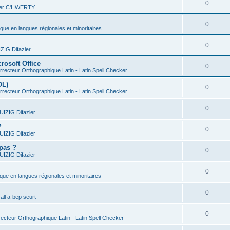
0
vier C'HWERTY
0
ique en langues régionales et minoritaires
0
IG Difazier
rosoft Office
0
recteur Orthographique Latin - Latin Spell Checker
OL)
0
recteur Orthographique Latin - Latin Spell Checker
0
IZIG Difazier
?
0
IZIG Difazier
 pas ?
0
IZIG Difazier
0
ique en langues régionales et minoritaires
0
all a-bep seurt
0
ecteur Orthographique Latin - Latin Spell Checker