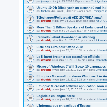
par
jeremy
»
dim. juin 13, 2010 2:29 pm
» dans
Troidigezh me
Ubuntu 10.04: Dibab yezh an testennoù nad int k
par
Michel
»
dim. juin 06, 2010 10:34 am
» dans
Troidigezh m
Télécharger/Pellgargañ ADD 2007/HDA amañ
par
drouizig
»
dim. avr. 04, 2010 10:24 am
» dans
An DROUI
More Than 1 Billion Speakers of Endangered L
par
drouizig
»
lun. mars 08, 2010 11:17 am
» dans
L'informa
Pennadoù-skrid diwar-benn ar stlenneg
par
drouizig
»
lun. févr. 01, 2010 3:31 pm
» dans
L'informati
Liste des LIPs pour Office 2010
par
drouizig
»
ven. janv. 22, 2010 5:35 pm
» dans
L'informat
Le K barré breton a ses caractères officiels !
par
drouizig
»
lun. janv. 18, 2010 5:55 pm
» dans
L'informat
Microsoft Windows 7 Will Speak 10 Languages 
par
drouizig
»
ven. janv. 15, 2010 6:21 pm
» dans
L'informat
Ethiopia - Microsoft to release Windows 7 in A
par
drouizig
»
ven. janv. 15, 2010 6:18 pm
» dans
L'informat
Ethiopia: Microsoft software application soon 
par
drouizig
»
ven. janv. 15, 2010 6:17 pm
» dans
L'informat
Logiciels en langue corse
par
drouizig
»
ven. janv. 01, 2010 1:36 pm
» dans
L'informat
L'informatique en gaélique d'Ecosse