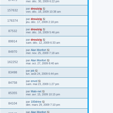
87475
mer. déc. 30, 2009 6:22 pm
par
drouizig
157632
ven. déc. 18, 2009 10:38 am
par
drouizig
176374
jeu. déc. 17, 2009 2:18 pm
par
drouizig
87532
mer. déc. 16, 2009 5:46 pm
par
drouizig
89914
sam. déc. 12, 2009 6:33 am
par
Alan Monfort
84970
mer. nov. 25, 2009 7:18 am
par
Alan Monfort
162252
mar. oct. 27, 2009 8:40 am
par
job
83498
lun. août 24, 2009 6:44 pm
par
envel
84758
sam. mai 23, 2009 1:27 pm
par
Malo-net
85355
mer. avr. 15, 2009 10:15 pm
par
100drine
84104
dim. mars 29, 2009 7:10 pm
par
Alan Monfort