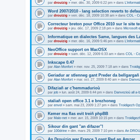
par
drouizig
»
mer. déc. 30, 2009 6:22 pm
» dans
L'informat
Word 2007/2010 - lang selection reverts to defa
par
drouizig
»
ven. déc. 18, 2009 10:38 am
» dans
COL - Co
Correcteur breton pour Office 2010 sur le site 
par
drouizig
»
jeu. déc. 17, 2009 2:18 pm
» dans
Microsoft e
Informatique en dialectes Same, langues des 
par
drouizig
»
mer. déc. 16, 2009 5:46 pm
» dans
L'informat
NeoOffice support on MacOSX
par
drouizig
»
sam. déc. 12, 2009 6:33 am
» dans
COL - Cor
Inkscape 0.47
par
Alan Monfort
»
mer. nov. 25, 2009 7:18 am
» dans
Troidi
Geriadur ar stlenneg gant Preder da bellgargañ
par
Alan Monfort
»
mar. oct. 27, 2009 8:40 am
» dans
Danvezi
Difaziañ ar c'hemmadurioù
par
job
»
lun. août 24, 2009 6:44 pm
» dans
Danvezioù all a-
staliañ open office 3.1 e brezhoneg
par
envel
»
sam. mai 23, 2009 1:27 pm
» dans
Troidigezh Op
Kemer ma flas evit treiñ phpBB
par
Malo-net
»
mer. avr. 15, 2009 10:15 pm
» dans
Troidigez
Sikour din gant "an difazer"!
par
100drine
»
dim. mars 29, 2009 7:10 pm
» dans
An DROUI
An Drouizig war France 3 gant Red an Amzer