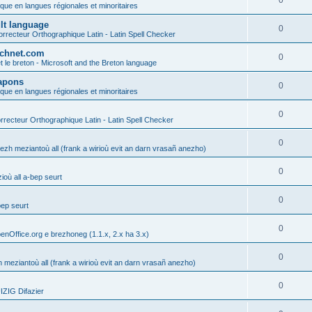
0
ique en langues régionales et minoritaires
ult language
0
rrecteur Orthographique Latin - Latin Spell Checker
technet.com
0
t le breton - Microsoft and the Breton language
Lapons
0
ique en langues régionales et minoritaires
0
recteur Orthographique Latin - Latin Spell Checker
0
gezh meziantoù all (frank a wirioù evit an darn vrasañ anezho)
0
où all a-bep seurt
0
bep seurt
0
enOffice.org e brezhoneg (1.1.x, 2.x ha 3.x)
0
h meziantoù all (frank a wirioù evit an darn vrasañ anezho)
0
ZIG Difazier