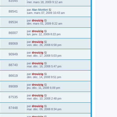
83545
mer. mars 18, 2009 9:12 am
par
Alan Monfort
88541
sam. mars 07, 2009 10:43 am
par
drouizig
89534
dim. mars 01, 2009 8:22 am
par
drouizig
86007
lun. janv. 12, 2009 8:22 pm
par
drouizig
89069
ven. déc. 26, 2008 6:58 pm
par
drouizig
90949
mer. déc. 17, 2008 5:03 pm
par
drouizig
88740
mar. déc. 16, 2008 5:47 pm
par
drouizig
86619
dim. déc. 14, 2008 9:51 pm
par
drouizig
89089
jeu. déc. 11, 2008 6:09 pm
par
drouizig
87535
mer. déc. 10, 2008 2:48 pm
par
drouizig
87448
mar. déc. 09, 2008 8:34 pm
par
drouizig