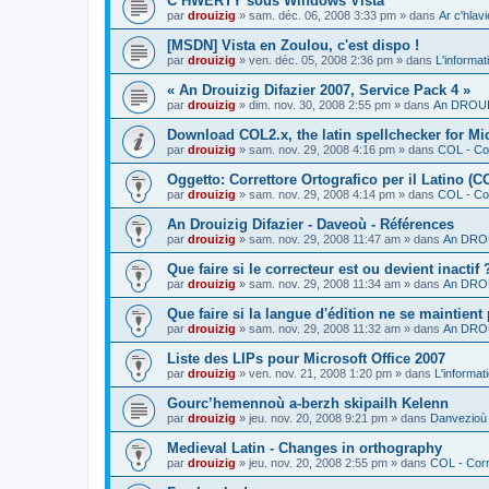
C’HWERTY sous Windows Vista
par
drouizig
»
sam. déc. 06, 2008 3:33 pm
» dans
Ar c'hla
[MSDN] Vista en Zoulou, c'est dispo !
par
drouizig
»
ven. déc. 05, 2008 2:36 pm
» dans
L'informat
« An Drouizig Difazier 2007, Service Pack 4 »
par
drouizig
»
dim. nov. 30, 2008 2:55 pm
» dans
An DROUIZ
Download COL2.x, the latin spellchecker for Mic
par
drouizig
»
sam. nov. 29, 2008 4:16 pm
» dans
COL - Cor
Oggetto: Correttore Ortografico per il Latino (C
par
drouizig
»
sam. nov. 29, 2008 4:14 pm
» dans
COL - Cor
An Drouizig Difazier - Daveoù - Références
par
drouizig
»
sam. nov. 29, 2008 11:47 am
» dans
An DROU
Que faire si le correcteur est ou devient inactif 
par
drouizig
»
sam. nov. 29, 2008 11:34 am
» dans
An DROU
Que faire si la langue d'édition ne se maintient
par
drouizig
»
sam. nov. 29, 2008 11:32 am
» dans
An DROU
Liste des LIPs pour Microsoft Office 2007
par
drouizig
»
ven. nov. 21, 2008 1:20 pm
» dans
L'informat
Gourc’hemennoù a-berzh skipailh Kelenn
par
drouizig
»
jeu. nov. 20, 2008 9:21 pm
» dans
Danvezioù 
Medieval Latin - Changes in orthography
par
drouizig
»
jeu. nov. 20, 2008 2:55 pm
» dans
COL - Corr