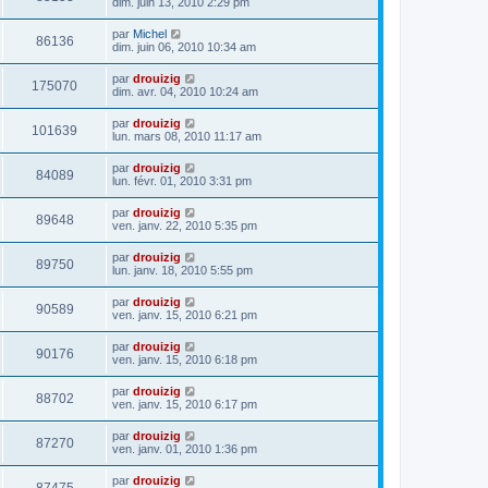
dim. juin 13, 2010 2:29 pm
par
Michel
86136
dim. juin 06, 2010 10:34 am
par
drouizig
175070
dim. avr. 04, 2010 10:24 am
par
drouizig
101639
lun. mars 08, 2010 11:17 am
par
drouizig
84089
lun. févr. 01, 2010 3:31 pm
par
drouizig
89648
ven. janv. 22, 2010 5:35 pm
par
drouizig
89750
lun. janv. 18, 2010 5:55 pm
par
drouizig
90589
ven. janv. 15, 2010 6:21 pm
par
drouizig
90176
ven. janv. 15, 2010 6:18 pm
par
drouizig
88702
ven. janv. 15, 2010 6:17 pm
par
drouizig
87270
ven. janv. 01, 2010 1:36 pm
par
drouizig