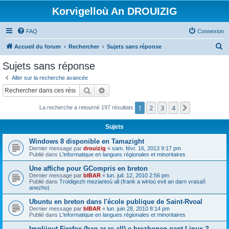
Korvigelloù An DROUIZIG
FAQ
Connexion
R
Accueil du forum
Rechercher
Sujets sans réponse
e
Sujets sans réponse
c
Aller sur la recherche avancée
h
Rechercher
Recherche avancée
e
1
2
3
4
Suivant
La recherche a retourné 197 résultats
r
c
Sujets
h
Windows 8 disponible en Tamazight
e
Dernier message par
drouizig
«
sam. févr. 16, 2013 9:17 pm
Publié dans
L'informatique en langues régionales et minoritaires
r
Une affiche pour GCompris en breton
Dernier message par
bIBAR
«
lun. juil. 12, 2010 2:56 pm
Publié dans
Troidigezh meziantoù all (frank a wirioù evit an darn vrasañ
anezho)
Ubuntu en breton dans l'école publique de Saint-Rvoal
Dernier message par
bIBAR
«
lun. juin 28, 2010 8:14 pm
Publié dans
L'informatique en langues régionales et minoritaires
Implijout Firefox (hag ar re all) e brezhoneg gant Linux ?