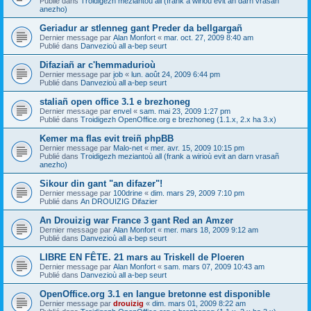
Publié dans
Troidigezh meziantoù all (frank a wirioù evit an darn vrasañ
anezho)
Geriadur ar stlenneg gant Preder da bellgargañ
Dernier message par
Alan Monfort
«
mar. oct. 27, 2009 8:40 am
Publié dans
Danvezioù all a-bep seurt
Difaziañ ar c'hemmadurioù
Dernier message par
job
«
lun. août 24, 2009 6:44 pm
Publié dans
Danvezioù all a-bep seurt
staliañ open office 3.1 e brezhoneg
Dernier message par
envel
«
sam. mai 23, 2009 1:27 pm
Publié dans
Troidigezh OpenOffice.org e brezhoneg (1.1.x, 2.x ha 3.x)
Kemer ma flas evit treiñ phpBB
Dernier message par
Malo-net
«
mer. avr. 15, 2009 10:15 pm
Publié dans
Troidigezh meziantoù all (frank a wirioù evit an darn vrasañ
anezho)
Sikour din gant "an difazer"!
Dernier message par
100drine
«
dim. mars 29, 2009 7:10 pm
Publié dans
An DROUIZIG Difazier
An Drouizig war France 3 gant Red an Amzer
Dernier message par
Alan Monfort
«
mer. mars 18, 2009 9:12 am
Publié dans
Danvezioù all a-bep seurt
LIBRE EN FÊTE. 21 mars au Triskell de Ploeren
Dernier message par
Alan Monfort
«
sam. mars 07, 2009 10:43 am
Publié dans
Danvezioù all a-bep seurt
OpenOffice.org 3.1 en langue bretonne est disponible
Dernier message par
drouizig
«
dim. mars 01, 2009 8:22 am