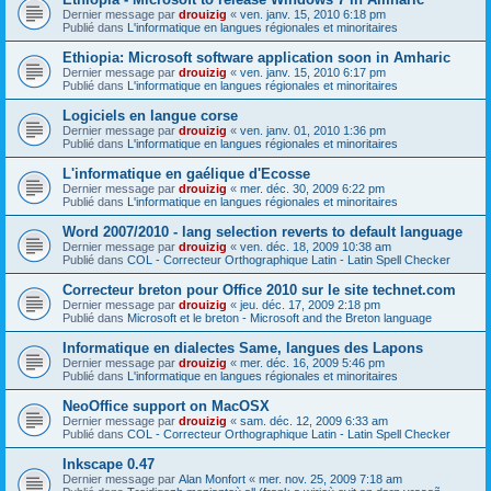
Dernier message par
drouizig
«
ven. janv. 15, 2010 6:18 pm
Publié dans
L'informatique en langues régionales et minoritaires
Ethiopia: Microsoft software application soon in Amharic
Dernier message par
drouizig
«
ven. janv. 15, 2010 6:17 pm
Publié dans
L'informatique en langues régionales et minoritaires
Logiciels en langue corse
Dernier message par
drouizig
«
ven. janv. 01, 2010 1:36 pm
Publié dans
L'informatique en langues régionales et minoritaires
L'informatique en gaélique d'Ecosse
Dernier message par
drouizig
«
mer. déc. 30, 2009 6:22 pm
Publié dans
L'informatique en langues régionales et minoritaires
Word 2007/2010 - lang selection reverts to default language
Dernier message par
drouizig
«
ven. déc. 18, 2009 10:38 am
Publié dans
COL - Correcteur Orthographique Latin - Latin Spell Checker
Correcteur breton pour Office 2010 sur le site technet.com
Dernier message par
drouizig
«
jeu. déc. 17, 2009 2:18 pm
Publié dans
Microsoft et le breton - Microsoft and the Breton language
Informatique en dialectes Same, langues des Lapons
Dernier message par
drouizig
«
mer. déc. 16, 2009 5:46 pm
Publié dans
L'informatique en langues régionales et minoritaires
NeoOffice support on MacOSX
Dernier message par
drouizig
«
sam. déc. 12, 2009 6:33 am
Publié dans
COL - Correcteur Orthographique Latin - Latin Spell Checker
Inkscape 0.47
Dernier message par
Alan Monfort
«
mer. nov. 25, 2009 7:18 am