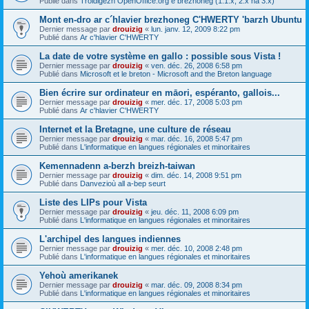
Publié dans
Troidigezh OpenOffice.org e brezhoneg (1.1.x, 2.x ha 3.x)
Mont en-dro ar c´hlavier brezhoneg C'HWERTY 'barzh Ubuntu
Dernier message par
drouizig
«
lun. janv. 12, 2009 8:22 pm
Publié dans
Ar c'hlavier C'HWERTY
La date de votre système en gallo : possible sous Vista !
Dernier message par
drouizig
«
ven. déc. 26, 2008 6:58 pm
Publié dans
Microsoft et le breton - Microsoft and the Breton language
Bien écrire sur ordinateur en māori, espéranto, gallois...
Dernier message par
drouizig
«
mer. déc. 17, 2008 5:03 pm
Publié dans
Ar c'hlavier C'HWERTY
Internet et la Bretagne, une culture de réseau
Dernier message par
drouizig
«
mar. déc. 16, 2008 5:47 pm
Publié dans
L'informatique en langues régionales et minoritaires
Kemennadenn a-berzh breizh-taiwan
Dernier message par
drouizig
«
dim. déc. 14, 2008 9:51 pm
Publié dans
Danvezioù all a-bep seurt
Liste des LIPs pour Vista
Dernier message par
drouizig
«
jeu. déc. 11, 2008 6:09 pm
Publié dans
L'informatique en langues régionales et minoritaires
L'archipel des langues indiennes
Dernier message par
drouizig
«
mer. déc. 10, 2008 2:48 pm
Publié dans
L'informatique en langues régionales et minoritaires
Yehoù amerikanek
Dernier message par
drouizig
«
mar. déc. 09, 2008 8:34 pm
Publié dans
L'informatique en langues régionales et minoritaires