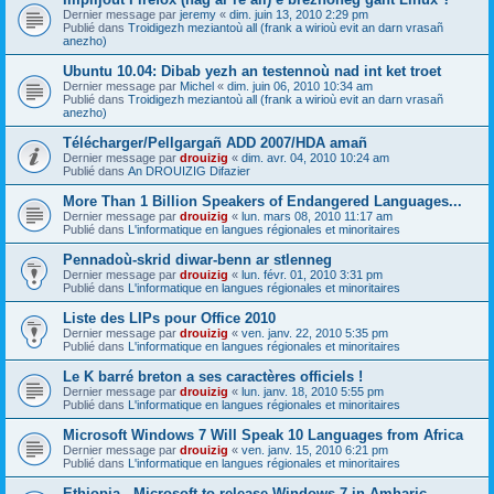
Dernier message par
jeremy
«
dim. juin 13, 2010 2:29 pm
Publié dans
Troidigezh meziantoù all (frank a wirioù evit an darn vrasañ
anezho)
Ubuntu 10.04: Dibab yezh an testennoù nad int ket troet
Dernier message par
Michel
«
dim. juin 06, 2010 10:34 am
Publié dans
Troidigezh meziantoù all (frank a wirioù evit an darn vrasañ
anezho)
Télécharger/Pellgargañ ADD 2007/HDA amañ
Dernier message par
drouizig
«
dim. avr. 04, 2010 10:24 am
Publié dans
An DROUIZIG Difazier
More Than 1 Billion Speakers of Endangered Languages...
Dernier message par
drouizig
«
lun. mars 08, 2010 11:17 am
Publié dans
L'informatique en langues régionales et minoritaires
Pennadoù-skrid diwar-benn ar stlenneg
Dernier message par
drouizig
«
lun. févr. 01, 2010 3:31 pm
Publié dans
L'informatique en langues régionales et minoritaires
Liste des LIPs pour Office 2010
Dernier message par
drouizig
«
ven. janv. 22, 2010 5:35 pm
Publié dans
L'informatique en langues régionales et minoritaires
Le K barré breton a ses caractères officiels !
Dernier message par
drouizig
«
lun. janv. 18, 2010 5:55 pm
Publié dans
L'informatique en langues régionales et minoritaires
Microsoft Windows 7 Will Speak 10 Languages from Africa
Dernier message par
drouizig
«
ven. janv. 15, 2010 6:21 pm
Publié dans
L'informatique en langues régionales et minoritaires
Ethiopia - Microsoft to release Windows 7 in Amharic