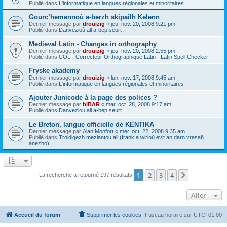
Publié dans
L'informatique en langues régionales et minoritaires
Gourc’hemennoù a-berzh skipailh Kelenn
Dernier message par
drouizig
«
jeu. nov. 20, 2008 9:21 pm
Publié dans
Danvezioù all a-bep seurt
Medieval Latin - Changes in orthography
Dernier message par
drouizig
«
jeu. nov. 20, 2008 2:55 pm
Publié dans
COL - Correcteur Orthographique Latin - Latin Spell Checker
Fryske akademy
Dernier message par
drouizig
«
lun. nov. 17, 2008 9:45 am
Publié dans
L'informatique en langues régionales et minoritaires
Ajouter Junicode à la page des polices ?
Dernier message par
bIBAR
«
mar. oct. 28, 2008 9:17 am
Publié dans
Danvezioù all a-bep seurt
Le Breton, langue officielle de KENTIKA
Dernier message par
Alan Monfort
«
mer. oct. 22, 2008 9:35 am
Publié dans
Troidigezh meziantoù all (frank a wirioù evit an darn vrasañ
anezho)
1
2
3
4
Suivant
La recherche a retourné 197 résultats
Aller
Accueil du forum
Supprimer les cookies
Fuseau horaire sur
UTC+01:00