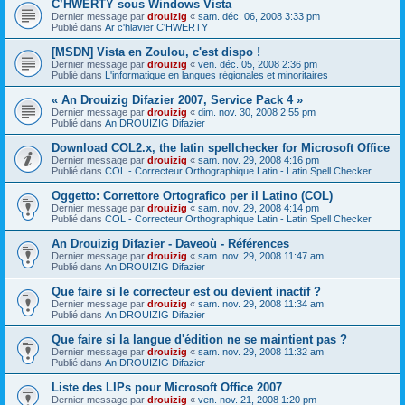
C’HWERTY sous Windows Vista
Dernier message par
drouizig
«
sam. déc. 06, 2008 3:33 pm
Publié dans
Ar c'hlavier C'HWERTY
[MSDN] Vista en Zoulou, c'est dispo !
Dernier message par
drouizig
«
ven. déc. 05, 2008 2:36 pm
Publié dans
L'informatique en langues régionales et minoritaires
« An Drouizig Difazier 2007, Service Pack 4 »
Dernier message par
drouizig
«
dim. nov. 30, 2008 2:55 pm
Publié dans
An DROUIZIG Difazier
Download COL2.x, the latin spellchecker for Microsoft Office
Dernier message par
drouizig
«
sam. nov. 29, 2008 4:16 pm
Publié dans
COL - Correcteur Orthographique Latin - Latin Spell Checker
Oggetto: Correttore Ortografico per il Latino (COL)
Dernier message par
drouizig
«
sam. nov. 29, 2008 4:14 pm
Publié dans
COL - Correcteur Orthographique Latin - Latin Spell Checker
An Drouizig Difazier - Daveoù - Références
Dernier message par
drouizig
«
sam. nov. 29, 2008 11:47 am
Publié dans
An DROUIZIG Difazier
Que faire si le correcteur est ou devient inactif ?
Dernier message par
drouizig
«
sam. nov. 29, 2008 11:34 am
Publié dans
An DROUIZIG Difazier
Que faire si la langue d'édition ne se maintient pas ?
Dernier message par
drouizig
«
sam. nov. 29, 2008 11:32 am
Publié dans
An DROUIZIG Difazier
Liste des LIPs pour Microsoft Office 2007
Dernier message par
drouizig
«
ven. nov. 21, 2008 1:20 pm