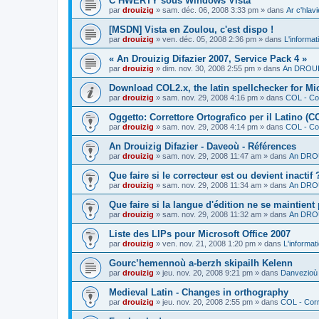
C’HWERTY sous Windows Vista
par
drouizig
»
sam. déc. 06, 2008 3:33 pm
» dans
Ar c'hla
[MSDN] Vista en Zoulou, c'est dispo !
par
drouizig
»
ven. déc. 05, 2008 2:36 pm
» dans
L'informat
« An Drouizig Difazier 2007, Service Pack 4 »
par
drouizig
»
dim. nov. 30, 2008 2:55 pm
» dans
An DROUIZ
Download COL2.x, the latin spellchecker for Mic
par
drouizig
»
sam. nov. 29, 2008 4:16 pm
» dans
COL - Cor
Oggetto: Correttore Ortografico per il Latino (C
par
drouizig
»
sam. nov. 29, 2008 4:14 pm
» dans
COL - Cor
An Drouizig Difazier - Daveoù - Références
par
drouizig
»
sam. nov. 29, 2008 11:47 am
» dans
An DROU
Que faire si le correcteur est ou devient inactif 
par
drouizig
»
sam. nov. 29, 2008 11:34 am
» dans
An DROU
Que faire si la langue d'édition ne se maintient
par
drouizig
»
sam. nov. 29, 2008 11:32 am
» dans
An DROU
Liste des LIPs pour Microsoft Office 2007
par
drouizig
»
ven. nov. 21, 2008 1:20 pm
» dans
L'informat
Gourc’hemennoù a-berzh skipailh Kelenn
par
drouizig
»
jeu. nov. 20, 2008 9:21 pm
» dans
Danvezioù 
Medieval Latin - Changes in orthography
par
drouizig
»
jeu. nov. 20, 2008 2:55 pm
» dans
COL - Corr