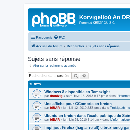
Korvigelloù An D
Foromoù KERZROUIZIG
Raccourcis
FAQ
Accueil du forum
Rechercher
Sujets sans réponse
Sujets sans réponse
Aller sur la recherche avancée
Rechercher
Recherche avancée
SUJETS
Windows 8 disponible en Tamazight
par
drouizig
»
sam. févr. 16, 2013 9:17 pm
» dans
L'informa
Une affiche pour GCompris en breton
par
bIBAR
»
lun. juil. 12, 2010 2:56 pm
» dans
Troidigezh mez
Ubuntu en breton dans l'école publique de Sain
par
bIBAR
»
lun. juin 28, 2010 8:14 pm
» dans
L'informatique
Implijout Firefox (hag ar re all) e brezhoneg ga