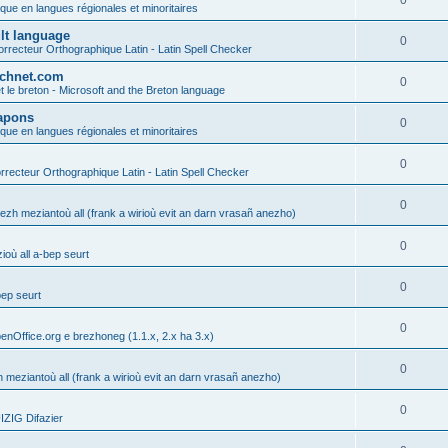
0
ique en langues régionales et minoritaires
ult language
0
rrecteur Orthographique Latin - Latin Spell Checker
technet.com
0
t le breton - Microsoft and the Breton language
Lapons
0
ique en langues régionales et minoritaires
0
recteur Orthographique Latin - Latin Spell Checker
0
gezh meziantoù all (frank a wirioù evit an darn vrasañ anezho)
0
où all a-bep seurt
0
bep seurt
0
enOffice.org e brezhoneg (1.1.x, 2.x ha 3.x)
0
h meziantoù all (frank a wirioù evit an darn vrasañ anezho)
0
ZIG Difazier