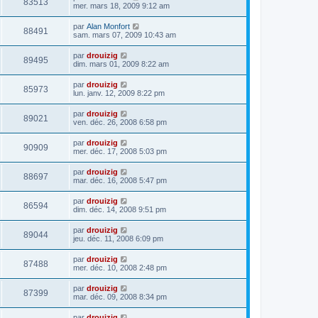
83513
mer. mars 18, 2009 9:12 am
par
Alan Monfort
88491
sam. mars 07, 2009 10:43 am
par
drouizig
89495
dim. mars 01, 2009 8:22 am
par
drouizig
85973
lun. janv. 12, 2009 8:22 pm
par
drouizig
89021
ven. déc. 26, 2008 6:58 pm
par
drouizig
90909
mer. déc. 17, 2008 5:03 pm
par
drouizig
88697
mar. déc. 16, 2008 5:47 pm
par
drouizig
86594
dim. déc. 14, 2008 9:51 pm
par
drouizig
89044
jeu. déc. 11, 2008 6:09 pm
par
drouizig
87488
mer. déc. 10, 2008 2:48 pm
par
drouizig
87399
mar. déc. 09, 2008 8:34 pm
par
drouizig