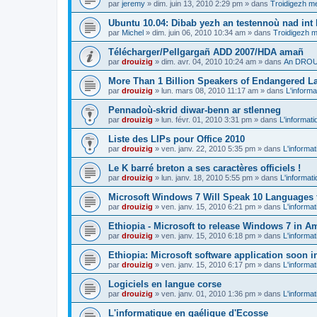
par
jeremy
»
dim. juin 13, 2010 2:29 pm
» dans
Troidigezh me
Ubuntu 10.04: Dibab yezh an testennoù nad int k
par
Michel
»
dim. juin 06, 2010 10:34 am
» dans
Troidigezh m
Télécharger/Pellgargañ ADD 2007/HDA amañ
par
drouizig
»
dim. avr. 04, 2010 10:24 am
» dans
An DROUI
More Than 1 Billion Speakers of Endangered L
par
drouizig
»
lun. mars 08, 2010 11:17 am
» dans
L'informa
Pennadoù-skrid diwar-benn ar stlenneg
par
drouizig
»
lun. févr. 01, 2010 3:31 pm
» dans
L'informati
Liste des LIPs pour Office 2010
par
drouizig
»
ven. janv. 22, 2010 5:35 pm
» dans
L'informat
Le K barré breton a ses caractères officiels !
par
drouizig
»
lun. janv. 18, 2010 5:55 pm
» dans
L'informat
Microsoft Windows 7 Will Speak 10 Languages 
par
drouizig
»
ven. janv. 15, 2010 6:21 pm
» dans
L'informat
Ethiopia - Microsoft to release Windows 7 in A
par
drouizig
»
ven. janv. 15, 2010 6:18 pm
» dans
L'informat
Ethiopia: Microsoft software application soon 
par
drouizig
»
ven. janv. 15, 2010 6:17 pm
» dans
L'informat
Logiciels en langue corse
par
drouizig
»
ven. janv. 01, 2010 1:36 pm
» dans
L'informat
L'informatique en gaélique d'Ecosse