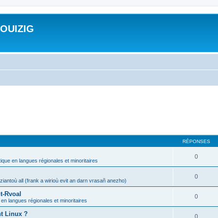
ROUIZIG
RÉPONSES
0
tique en langues régionales et minoritaires
0
iantoù all (frank a wirioù evit an darn vrasañ anezho)
t-Rvoal
0
 en langues régionales et minoritaires
nt Linux ?
0