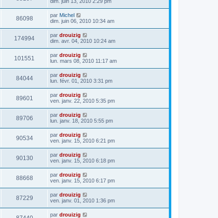
dim. juin 13, 2010 2:29 pm
par
Michel
86098
dim. juin 06, 2010 10:34 am
par
drouizig
174994
dim. avr. 04, 2010 10:24 am
par
drouizig
101551
lun. mars 08, 2010 11:17 am
par
drouizig
84044
lun. févr. 01, 2010 3:31 pm
par
drouizig
89601
ven. janv. 22, 2010 5:35 pm
par
drouizig
89706
lun. janv. 18, 2010 5:55 pm
par
drouizig
90534
ven. janv. 15, 2010 6:21 pm
par
drouizig
90130
ven. janv. 15, 2010 6:18 pm
par
drouizig
88668
ven. janv. 15, 2010 6:17 pm
par
drouizig
87229
ven. janv. 01, 2010 1:36 pm
par
drouizig