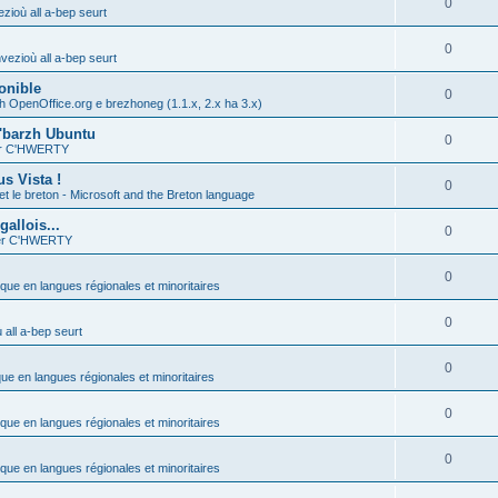
0
zioù all a-bep seurt
0
vezioù all a-bep seurt
onible
0
h OpenOffice.org e brezhoneg (1.1.x, 2.x ha 3.x)
'barzh Ubuntu
0
ier C'HWERTY
s Vista !
0
et le breton - Microsoft and the Breton language
allois...
0
ier C'HWERTY
0
ique en langues régionales et minoritaires
0
all a-bep seurt
0
que en langues régionales et minoritaires
0
ique en langues régionales et minoritaires
0
ique en langues régionales et minoritaires