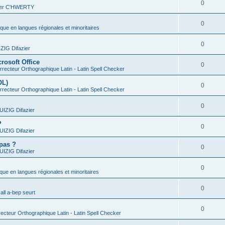
0
vier C'HWERTY
0
ique en langues régionales et minoritaires
0
IG Difazier
rosoft Office
0
recteur Orthographique Latin - Latin Spell Checker
OL)
0
recteur Orthographique Latin - Latin Spell Checker
0
IZIG Difazier
?
0
IZIG Difazier
 pas ?
0
IZIG Difazier
0
ique en langues régionales et minoritaires
0
all a-bep seurt
0
ecteur Orthographique Latin - Latin Spell Checker