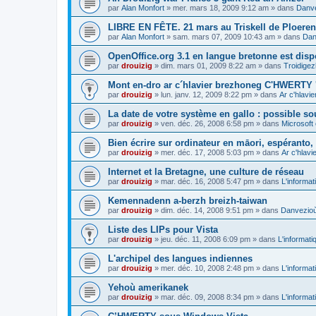
par
Alan Monfort
»
mer. mars 18, 2009 9:12 am
» dans
Danve
LIBRE EN FÊTE. 21 mars au Triskell de Ploeren
par
Alan Monfort
»
sam. mars 07, 2009 10:43 am
» dans
Dan
OpenOffice.org 3.1 en langue bretonne est disp
par
drouizig
»
dim. mars 01, 2009 8:22 am
» dans
Troidigez
Mont en-dro ar c´hlavier brezhoneg C'HWERTY 
par
drouizig
»
lun. janv. 12, 2009 8:22 pm
» dans
Ar c'hlav
La date de votre système en gallo : possible sou
par
drouizig
»
ven. déc. 26, 2008 6:58 pm
» dans
Microsoft 
Bien écrire sur ordinateur en māori, espéranto, g
par
drouizig
»
mer. déc. 17, 2008 5:03 pm
» dans
Ar c'hlav
Internet et la Bretagne, une culture de réseau
par
drouizig
»
mar. déc. 16, 2008 5:47 pm
» dans
L'informat
Kemennadenn a-berzh breizh-taiwan
par
drouizig
»
dim. déc. 14, 2008 9:51 pm
» dans
Danvezioù 
Liste des LIPs pour Vista
par
drouizig
»
jeu. déc. 11, 2008 6:09 pm
» dans
L'informati
L'archipel des langues indiennes
par
drouizig
»
mer. déc. 10, 2008 2:48 pm
» dans
L'informat
Yehoù amerikanek
par
drouizig
»
mar. déc. 09, 2008 8:34 pm
» dans
L'informat