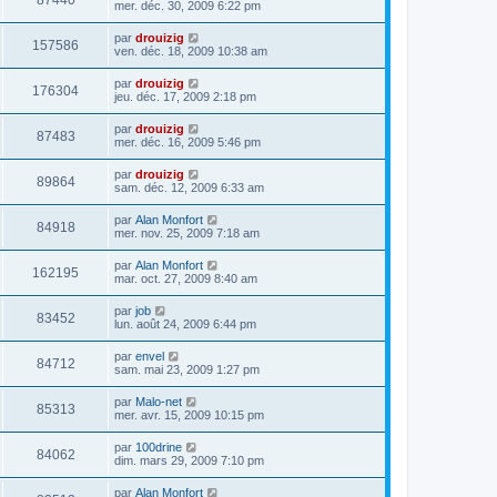
87440
mer. déc. 30, 2009 6:22 pm
par
drouizig
157586
ven. déc. 18, 2009 10:38 am
par
drouizig
176304
jeu. déc. 17, 2009 2:18 pm
par
drouizig
87483
mer. déc. 16, 2009 5:46 pm
par
drouizig
89864
sam. déc. 12, 2009 6:33 am
par
Alan Monfort
84918
mer. nov. 25, 2009 7:18 am
par
Alan Monfort
162195
mar. oct. 27, 2009 8:40 am
par
job
83452
lun. août 24, 2009 6:44 pm
par
envel
84712
sam. mai 23, 2009 1:27 pm
par
Malo-net
85313
mer. avr. 15, 2009 10:15 pm
par
100drine
84062
dim. mars 29, 2009 7:10 pm
par
Alan Monfort