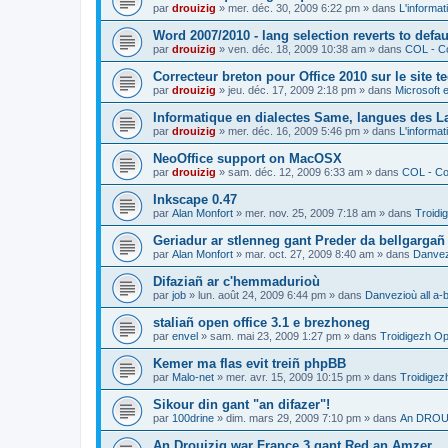
par
drouizig
»
mer. déc. 30, 2009 6:22 pm
» dans
L'informat
Word 2007/2010 - lang selection reverts to defa
par
drouizig
»
ven. déc. 18, 2009 10:38 am
» dans
COL - Co
Correcteur breton pour Office 2010 sur le site 
par
drouizig
»
jeu. déc. 17, 2009 2:18 pm
» dans
Microsoft e
Informatique en dialectes Same, langues des 
par
drouizig
»
mer. déc. 16, 2009 5:46 pm
» dans
L'informat
NeoOffice support on MacOSX
par
drouizig
»
sam. déc. 12, 2009 6:33 am
» dans
COL - Cor
Inkscape 0.47
par
Alan Monfort
»
mer. nov. 25, 2009 7:18 am
» dans
Troidi
Geriadur ar stlenneg gant Preder da bellgargañ
par
Alan Monfort
»
mar. oct. 27, 2009 8:40 am
» dans
Danvezi
Difaziañ ar c'hemmadurioù
par
job
»
lun. août 24, 2009 6:44 pm
» dans
Danvezioù all a-
staliañ open office 3.1 e brezhoneg
par
envel
»
sam. mai 23, 2009 1:27 pm
» dans
Troidigezh Op
Kemer ma flas evit treiñ phpBB
par
Malo-net
»
mer. avr. 15, 2009 10:15 pm
» dans
Troidigez
Sikour din gant "an difazer"!
par
100drine
»
dim. mars 29, 2009 7:10 pm
» dans
An DROUI
An Drouizig war France 3 gant Red an Amzer