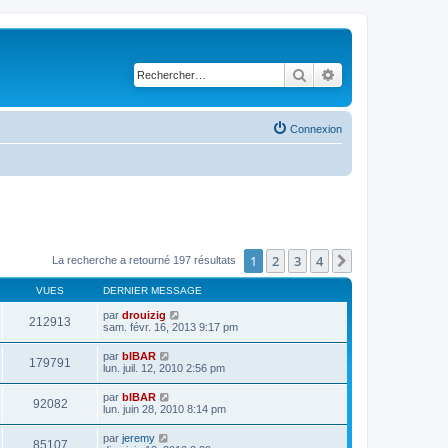
Rechercher
Recherche avancé
Connexion
1
2
3
4
Suivant
La recherche a retourné 197 résultats
VUES
DERNIER MESSAGE
par
drouizig
212913
sam. févr. 16, 2013 9:17 pm
par
bIBAR
179791
lun. juil. 12, 2010 2:56 pm
par
bIBAR
92082
lun. juin 28, 2010 8:14 pm
par
jeremy
85107