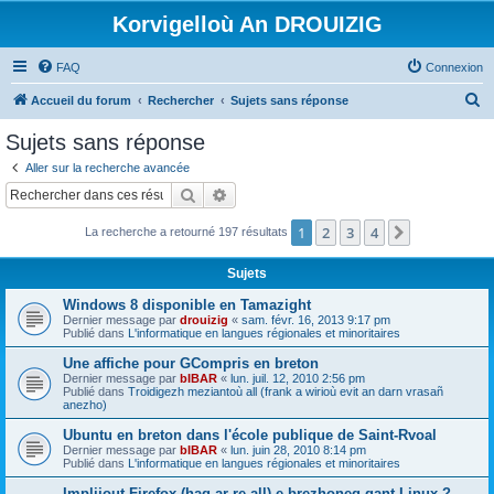
Korvigelloù An DROUIZIG
FAQ
Connexion
R
Accueil du forum
Rechercher
Sujets sans réponse
e
Sujets sans réponse
c
Aller sur la recherche avancée
h
Rechercher
Recherche avancée
e
1
2
3
4
Suivant
La recherche a retourné 197 résultats
r
c
Sujets
h
Windows 8 disponible en Tamazight
e
Dernier message par
drouizig
«
sam. févr. 16, 2013 9:17 pm
Publié dans
L'informatique en langues régionales et minoritaires
r
Une affiche pour GCompris en breton
Dernier message par
bIBAR
«
lun. juil. 12, 2010 2:56 pm
Publié dans
Troidigezh meziantoù all (frank a wirioù evit an darn vrasañ
anezho)
Ubuntu en breton dans l'école publique de Saint-Rvoal
Dernier message par
bIBAR
«
lun. juin 28, 2010 8:14 pm
Publié dans
L'informatique en langues régionales et minoritaires
Implijout Firefox (hag ar re all) e brezhoneg gant Linux ?