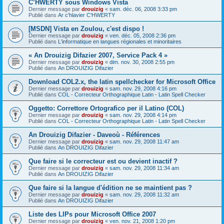
C’HWERTY sous Windows Vista
Dernier message par
drouizig
«
sam. déc. 06, 2008 3:33 pm
Publié dans
Ar c'hlavier C'HWERTY
[MSDN] Vista en Zoulou, c'est dispo !
Dernier message par
drouizig
«
ven. déc. 05, 2008 2:36 pm
Publié dans
L'informatique en langues régionales et minoritaires
« An Drouizig Difazier 2007, Service Pack 4 »
Dernier message par
drouizig
«
dim. nov. 30, 2008 2:55 pm
Publié dans
An DROUIZIG Difazier
Download COL2.x, the latin spellchecker for Microsoft Office
Dernier message par
drouizig
«
sam. nov. 29, 2008 4:16 pm
Publié dans
COL - Correcteur Orthographique Latin - Latin Spell Checker
Oggetto: Correttore Ortografico per il Latino (COL)
Dernier message par
drouizig
«
sam. nov. 29, 2008 4:14 pm
Publié dans
COL - Correcteur Orthographique Latin - Latin Spell Checker
An Drouizig Difazier - Daveoù - Références
Dernier message par
drouizig
«
sam. nov. 29, 2008 11:47 am
Publié dans
An DROUIZIG Difazier
Que faire si le correcteur est ou devient inactif ?
Dernier message par
drouizig
«
sam. nov. 29, 2008 11:34 am
Publié dans
An DROUIZIG Difazier
Que faire si la langue d'édition ne se maintient pas ?
Dernier message par
drouizig
«
sam. nov. 29, 2008 11:32 am
Publié dans
An DROUIZIG Difazier
Liste des LIPs pour Microsoft Office 2007
Dernier message par
drouizig
«
ven. nov. 21, 2008 1:20 pm