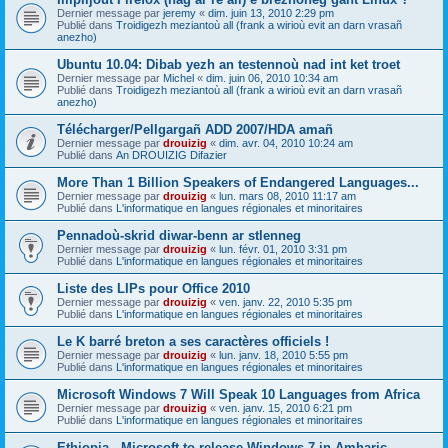
Dernier message par
jeremy
«
dim. juin 13, 2010 2:29 pm
Publié dans
Troidigezh meziantoù all (frank a wirioù evit an darn vrasañ
anezho)
Ubuntu 10.04: Dibab yezh an testennoù nad int ket troet
Dernier message par
Michel
«
dim. juin 06, 2010 10:34 am
Publié dans
Troidigezh meziantoù all (frank a wirioù evit an darn vrasañ
anezho)
Télécharger/Pellgargañ ADD 2007/HDA amañ
Dernier message par
drouizig
«
dim. avr. 04, 2010 10:24 am
Publié dans
An DROUIZIG Difazier
More Than 1 Billion Speakers of Endangered Languages...
Dernier message par
drouizig
«
lun. mars 08, 2010 11:17 am
Publié dans
L'informatique en langues régionales et minoritaires
Pennadoù-skrid diwar-benn ar stlenneg
Dernier message par
drouizig
«
lun. févr. 01, 2010 3:31 pm
Publié dans
L'informatique en langues régionales et minoritaires
Liste des LIPs pour Office 2010
Dernier message par
drouizig
«
ven. janv. 22, 2010 5:35 pm
Publié dans
L'informatique en langues régionales et minoritaires
Le K barré breton a ses caractères officiels !
Dernier message par
drouizig
«
lun. janv. 18, 2010 5:55 pm
Publié dans
L'informatique en langues régionales et minoritaires
Microsoft Windows 7 Will Speak 10 Languages from Africa
Dernier message par
drouizig
«
ven. janv. 15, 2010 6:21 pm
Publié dans
L'informatique en langues régionales et minoritaires
Ethiopia - Microsoft to release Windows 7 in Amharic