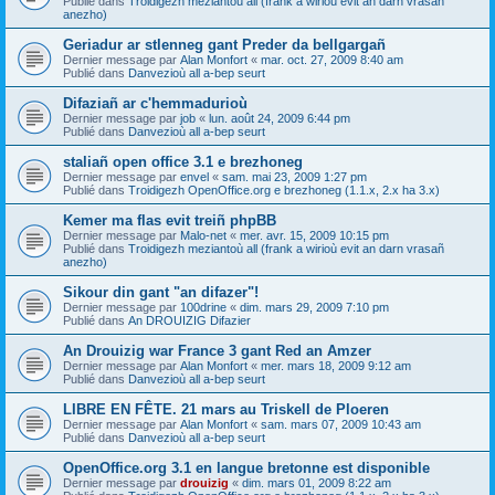
Publié dans
Troidigezh meziantoù all (frank a wirioù evit an darn vrasañ
anezho)
Geriadur ar stlenneg gant Preder da bellgargañ
Dernier message par
Alan Monfort
«
mar. oct. 27, 2009 8:40 am
Publié dans
Danvezioù all a-bep seurt
Difaziañ ar c'hemmadurioù
Dernier message par
job
«
lun. août 24, 2009 6:44 pm
Publié dans
Danvezioù all a-bep seurt
staliañ open office 3.1 e brezhoneg
Dernier message par
envel
«
sam. mai 23, 2009 1:27 pm
Publié dans
Troidigezh OpenOffice.org e brezhoneg (1.1.x, 2.x ha 3.x)
Kemer ma flas evit treiñ phpBB
Dernier message par
Malo-net
«
mer. avr. 15, 2009 10:15 pm
Publié dans
Troidigezh meziantoù all (frank a wirioù evit an darn vrasañ
anezho)
Sikour din gant "an difazer"!
Dernier message par
100drine
«
dim. mars 29, 2009 7:10 pm
Publié dans
An DROUIZIG Difazier
An Drouizig war France 3 gant Red an Amzer
Dernier message par
Alan Monfort
«
mer. mars 18, 2009 9:12 am
Publié dans
Danvezioù all a-bep seurt
LIBRE EN FÊTE. 21 mars au Triskell de Ploeren
Dernier message par
Alan Monfort
«
sam. mars 07, 2009 10:43 am
Publié dans
Danvezioù all a-bep seurt
OpenOffice.org 3.1 en langue bretonne est disponible
Dernier message par
drouizig
«
dim. mars 01, 2009 8:22 am