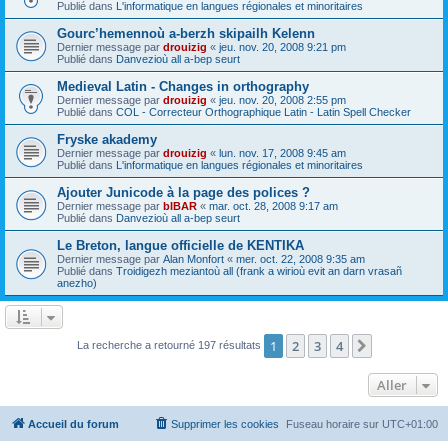
Publié dans
L'informatique en langues régionales et minoritaires
Gourc’hemennoù a-berzh skipailh Kelenn
Dernier message par
drouizig
«
jeu. nov. 20, 2008 9:21 pm
Publié dans
Danvezioù all a-bep seurt
Medieval Latin - Changes in orthography
Dernier message par
drouizig
«
jeu. nov. 20, 2008 2:55 pm
Publié dans
COL - Correcteur Orthographique Latin - Latin Spell Checker
Fryske akademy
Dernier message par
drouizig
«
lun. nov. 17, 2008 9:45 am
Publié dans
L'informatique en langues régionales et minoritaires
Ajouter Junicode à la page des polices ?
Dernier message par
bIBAR
«
mar. oct. 28, 2008 9:17 am
Publié dans
Danvezioù all a-bep seurt
Le Breton, langue officielle de KENTIKA
Dernier message par
Alan Monfort
«
mer. oct. 22, 2008 9:35 am
Publié dans
Troidigezh meziantoù all (frank a wirioù evit an darn vrasañ
anezho)
1
2
3
4
Suivant
La recherche a retourné 197 résultats
Aller
Accueil du forum
Supprimer les cookies
Fuseau horaire sur
UTC+01:00