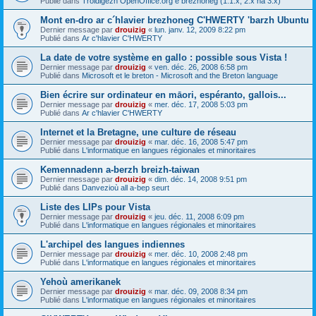
Publié dans
Troidigezh OpenOffice.org e brezhoneg (1.1.x, 2.x ha 3.x)
Mont en-dro ar c´hlavier brezhoneg C'HWERTY 'barzh Ubuntu
Dernier message par
drouizig
«
lun. janv. 12, 2009 8:22 pm
Publié dans
Ar c'hlavier C'HWERTY
La date de votre système en gallo : possible sous Vista !
Dernier message par
drouizig
«
ven. déc. 26, 2008 6:58 pm
Publié dans
Microsoft et le breton - Microsoft and the Breton language
Bien écrire sur ordinateur en māori, espéranto, gallois...
Dernier message par
drouizig
«
mer. déc. 17, 2008 5:03 pm
Publié dans
Ar c'hlavier C'HWERTY
Internet et la Bretagne, une culture de réseau
Dernier message par
drouizig
«
mar. déc. 16, 2008 5:47 pm
Publié dans
L'informatique en langues régionales et minoritaires
Kemennadenn a-berzh breizh-taiwan
Dernier message par
drouizig
«
dim. déc. 14, 2008 9:51 pm
Publié dans
Danvezioù all a-bep seurt
Liste des LIPs pour Vista
Dernier message par
drouizig
«
jeu. déc. 11, 2008 6:09 pm
Publié dans
L'informatique en langues régionales et minoritaires
L'archipel des langues indiennes
Dernier message par
drouizig
«
mer. déc. 10, 2008 2:48 pm
Publié dans
L'informatique en langues régionales et minoritaires
Yehoù amerikanek
Dernier message par
drouizig
«
mar. déc. 09, 2008 8:34 pm
Publié dans
L'informatique en langues régionales et minoritaires