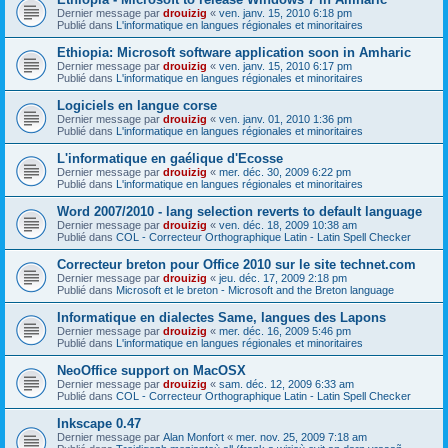
Dernier message par
drouizig
«
ven. janv. 15, 2010 6:18 pm
Publié dans
L'informatique en langues régionales et minoritaires
Ethiopia: Microsoft software application soon in Amharic
Dernier message par
drouizig
«
ven. janv. 15, 2010 6:17 pm
Publié dans
L'informatique en langues régionales et minoritaires
Logiciels en langue corse
Dernier message par
drouizig
«
ven. janv. 01, 2010 1:36 pm
Publié dans
L'informatique en langues régionales et minoritaires
L'informatique en gaélique d'Ecosse
Dernier message par
drouizig
«
mer. déc. 30, 2009 6:22 pm
Publié dans
L'informatique en langues régionales et minoritaires
Word 2007/2010 - lang selection reverts to default language
Dernier message par
drouizig
«
ven. déc. 18, 2009 10:38 am
Publié dans
COL - Correcteur Orthographique Latin - Latin Spell Checker
Correcteur breton pour Office 2010 sur le site technet.com
Dernier message par
drouizig
«
jeu. déc. 17, 2009 2:18 pm
Publié dans
Microsoft et le breton - Microsoft and the Breton language
Informatique en dialectes Same, langues des Lapons
Dernier message par
drouizig
«
mer. déc. 16, 2009 5:46 pm
Publié dans
L'informatique en langues régionales et minoritaires
NeoOffice support on MacOSX
Dernier message par
drouizig
«
sam. déc. 12, 2009 6:33 am
Publié dans
COL - Correcteur Orthographique Latin - Latin Spell Checker
Inkscape 0.47
Dernier message par
Alan Monfort
«
mer. nov. 25, 2009 7:18 am