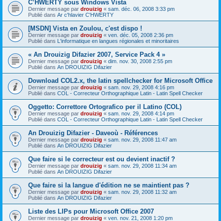
C’HWERTY sous Windows Vista
Dernier message par
drouizig
«
sam. déc. 06, 2008 3:33 pm
Publié dans
Ar c'hlavier C'HWERTY
[MSDN] Vista en Zoulou, c'est dispo !
Dernier message par
drouizig
«
ven. déc. 05, 2008 2:36 pm
Publié dans
L'informatique en langues régionales et minoritaires
« An Drouizig Difazier 2007, Service Pack 4 »
Dernier message par
drouizig
«
dim. nov. 30, 2008 2:55 pm
Publié dans
An DROUIZIG Difazier
Download COL2.x, the latin spellchecker for Microsoft Office
Dernier message par
drouizig
«
sam. nov. 29, 2008 4:16 pm
Publié dans
COL - Correcteur Orthographique Latin - Latin Spell Checker
Oggetto: Correttore Ortografico per il Latino (COL)
Dernier message par
drouizig
«
sam. nov. 29, 2008 4:14 pm
Publié dans
COL - Correcteur Orthographique Latin - Latin Spell Checker
An Drouizig Difazier - Daveoù - Références
Dernier message par
drouizig
«
sam. nov. 29, 2008 11:47 am
Publié dans
An DROUIZIG Difazier
Que faire si le correcteur est ou devient inactif ?
Dernier message par
drouizig
«
sam. nov. 29, 2008 11:34 am
Publié dans
An DROUIZIG Difazier
Que faire si la langue d'édition ne se maintient pas ?
Dernier message par
drouizig
«
sam. nov. 29, 2008 11:32 am
Publié dans
An DROUIZIG Difazier
Liste des LIPs pour Microsoft Office 2007
Dernier message par
drouizig
«
ven. nov. 21, 2008 1:20 pm