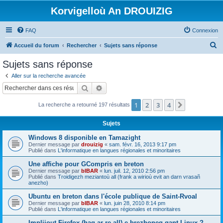
Korvigelloù An DROUIZIG
FAQ
Connexion
R
Accueil du forum
Rechercher
Sujets sans réponse
e
Sujets sans réponse
c
Aller sur la recherche avancée
h
Rechercher
Recherche avancée
e
1
2
3
4
Suivant
La recherche a retourné 197 résultats
r
c
Sujets
h
Windows 8 disponible en Tamazight
e
Dernier message par
drouizig
«
sam. févr. 16, 2013 9:17 pm
Publié dans
L'informatique en langues régionales et minoritaires
r
Une affiche pour GCompris en breton
Dernier message par
bIBAR
«
lun. juil. 12, 2010 2:56 pm
Publié dans
Troidigezh meziantoù all (frank a wirioù evit an darn vrasañ
anezho)
Ubuntu en breton dans l'école publique de Saint-Rvoal
Dernier message par
bIBAR
«
lun. juin 28, 2010 8:14 pm
Publié dans
L'informatique en langues régionales et minoritaires
Implijout Firefox (hag ar re all) e brezhoneg gant Linux ?