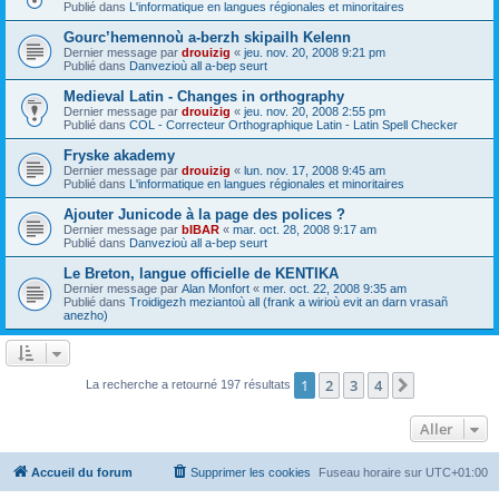
Publié dans
L'informatique en langues régionales et minoritaires
Gourc’hemennoù a-berzh skipailh Kelenn
Dernier message par
drouizig
«
jeu. nov. 20, 2008 9:21 pm
Publié dans
Danvezioù all a-bep seurt
Medieval Latin - Changes in orthography
Dernier message par
drouizig
«
jeu. nov. 20, 2008 2:55 pm
Publié dans
COL - Correcteur Orthographique Latin - Latin Spell Checker
Fryske akademy
Dernier message par
drouizig
«
lun. nov. 17, 2008 9:45 am
Publié dans
L'informatique en langues régionales et minoritaires
Ajouter Junicode à la page des polices ?
Dernier message par
bIBAR
«
mar. oct. 28, 2008 9:17 am
Publié dans
Danvezioù all a-bep seurt
Le Breton, langue officielle de KENTIKA
Dernier message par
Alan Monfort
«
mer. oct. 22, 2008 9:35 am
Publié dans
Troidigezh meziantoù all (frank a wirioù evit an darn vrasañ
anezho)
1
2
3
4
Suivant
La recherche a retourné 197 résultats
Aller
Accueil du forum
Supprimer les cookies
Fuseau horaire sur
UTC+01:00