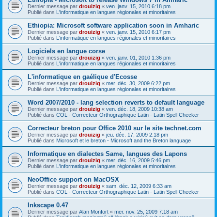
Dernier message par
drouizig
«
ven. janv. 15, 2010 6:18 pm
Publié dans
L'informatique en langues régionales et minoritaires
Ethiopia: Microsoft software application soon in Amharic
Dernier message par
drouizig
«
ven. janv. 15, 2010 6:17 pm
Publié dans
L'informatique en langues régionales et minoritaires
Logiciels en langue corse
Dernier message par
drouizig
«
ven. janv. 01, 2010 1:36 pm
Publié dans
L'informatique en langues régionales et minoritaires
L'informatique en gaélique d'Ecosse
Dernier message par
drouizig
«
mer. déc. 30, 2009 6:22 pm
Publié dans
L'informatique en langues régionales et minoritaires
Word 2007/2010 - lang selection reverts to default language
Dernier message par
drouizig
«
ven. déc. 18, 2009 10:38 am
Publié dans
COL - Correcteur Orthographique Latin - Latin Spell Checker
Correcteur breton pour Office 2010 sur le site technet.com
Dernier message par
drouizig
«
jeu. déc. 17, 2009 2:18 pm
Publié dans
Microsoft et le breton - Microsoft and the Breton language
Informatique en dialectes Same, langues des Lapons
Dernier message par
drouizig
«
mer. déc. 16, 2009 5:46 pm
Publié dans
L'informatique en langues régionales et minoritaires
NeoOffice support on MacOSX
Dernier message par
drouizig
«
sam. déc. 12, 2009 6:33 am
Publié dans
COL - Correcteur Orthographique Latin - Latin Spell Checker
Inkscape 0.47
Dernier message par
Alan Monfort
«
mer. nov. 25, 2009 7:18 am