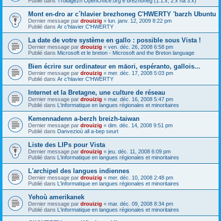
Publié dans
Troidigezh OpenOffice.org e brezhoneg (1.1.x, 2.x ha 3.x)
Mont en-dro ar c´hlavier brezhoneg C'HWERTY 'barzh Ubuntu
Dernier message par
drouizig
«
lun. janv. 12, 2009 8:22 pm
Publié dans
Ar c'hlavier C'HWERTY
La date de votre système en gallo : possible sous Vista !
Dernier message par
drouizig
«
ven. déc. 26, 2008 6:58 pm
Publié dans
Microsoft et le breton - Microsoft and the Breton language
Bien écrire sur ordinateur en māori, espéranto, gallois...
Dernier message par
drouizig
«
mer. déc. 17, 2008 5:03 pm
Publié dans
Ar c'hlavier C'HWERTY
Internet et la Bretagne, une culture de réseau
Dernier message par
drouizig
«
mar. déc. 16, 2008 5:47 pm
Publié dans
L'informatique en langues régionales et minoritaires
Kemennadenn a-berzh breizh-taiwan
Dernier message par
drouizig
«
dim. déc. 14, 2008 9:51 pm
Publié dans
Danvezioù all a-bep seurt
Liste des LIPs pour Vista
Dernier message par
drouizig
«
jeu. déc. 11, 2008 6:09 pm
Publié dans
L'informatique en langues régionales et minoritaires
L'archipel des langues indiennes
Dernier message par
drouizig
«
mer. déc. 10, 2008 2:48 pm
Publié dans
L'informatique en langues régionales et minoritaires
Yehoù amerikanek
Dernier message par
drouizig
«
mar. déc. 09, 2008 8:34 pm
Publié dans
L'informatique en langues régionales et minoritaires