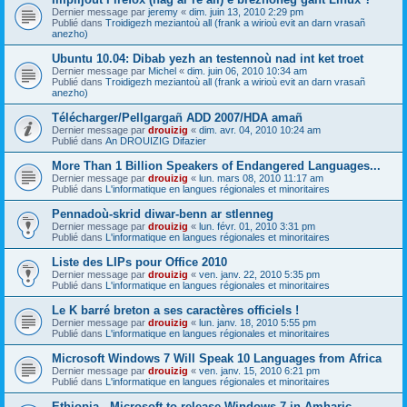
Dernier message par
jeremy
«
dim. juin 13, 2010 2:29 pm
Publié dans
Troidigezh meziantoù all (frank a wirioù evit an darn vrasañ
anezho)
Ubuntu 10.04: Dibab yezh an testennoù nad int ket troet
Dernier message par
Michel
«
dim. juin 06, 2010 10:34 am
Publié dans
Troidigezh meziantoù all (frank a wirioù evit an darn vrasañ
anezho)
Télécharger/Pellgargañ ADD 2007/HDA amañ
Dernier message par
drouizig
«
dim. avr. 04, 2010 10:24 am
Publié dans
An DROUIZIG Difazier
More Than 1 Billion Speakers of Endangered Languages...
Dernier message par
drouizig
«
lun. mars 08, 2010 11:17 am
Publié dans
L'informatique en langues régionales et minoritaires
Pennadoù-skrid diwar-benn ar stlenneg
Dernier message par
drouizig
«
lun. févr. 01, 2010 3:31 pm
Publié dans
L'informatique en langues régionales et minoritaires
Liste des LIPs pour Office 2010
Dernier message par
drouizig
«
ven. janv. 22, 2010 5:35 pm
Publié dans
L'informatique en langues régionales et minoritaires
Le K barré breton a ses caractères officiels !
Dernier message par
drouizig
«
lun. janv. 18, 2010 5:55 pm
Publié dans
L'informatique en langues régionales et minoritaires
Microsoft Windows 7 Will Speak 10 Languages from Africa
Dernier message par
drouizig
«
ven. janv. 15, 2010 6:21 pm
Publié dans
L'informatique en langues régionales et minoritaires
Ethiopia - Microsoft to release Windows 7 in Amharic