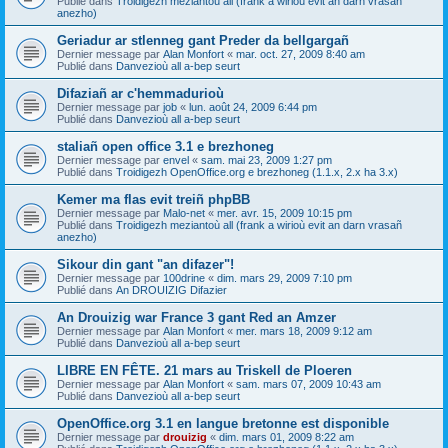
Publié dans
Troidigezh meziantoù all (frank a wirioù evit an darn vrasañ
anezho)
Geriadur ar stlenneg gant Preder da bellgargañ
Dernier message par
Alan Monfort
«
mar. oct. 27, 2009 8:40 am
Publié dans
Danvezioù all a-bep seurt
Difaziañ ar c'hemmadurioù
Dernier message par
job
«
lun. août 24, 2009 6:44 pm
Publié dans
Danvezioù all a-bep seurt
staliañ open office 3.1 e brezhoneg
Dernier message par
envel
«
sam. mai 23, 2009 1:27 pm
Publié dans
Troidigezh OpenOffice.org e brezhoneg (1.1.x, 2.x ha 3.x)
Kemer ma flas evit treiñ phpBB
Dernier message par
Malo-net
«
mer. avr. 15, 2009 10:15 pm
Publié dans
Troidigezh meziantoù all (frank a wirioù evit an darn vrasañ
anezho)
Sikour din gant "an difazer"!
Dernier message par
100drine
«
dim. mars 29, 2009 7:10 pm
Publié dans
An DROUIZIG Difazier
An Drouizig war France 3 gant Red an Amzer
Dernier message par
Alan Monfort
«
mer. mars 18, 2009 9:12 am
Publié dans
Danvezioù all a-bep seurt
LIBRE EN FÊTE. 21 mars au Triskell de Ploeren
Dernier message par
Alan Monfort
«
sam. mars 07, 2009 10:43 am
Publié dans
Danvezioù all a-bep seurt
OpenOffice.org 3.1 en langue bretonne est disponible
Dernier message par
drouizig
«
dim. mars 01, 2009 8:22 am