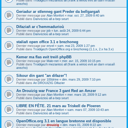
Publié dans
Troidigezh meziantoù all (frank a wirioù evit an darn vrasañ
anezho)
Geriadur ar stlenneg gant Preder da bellgargañ
Dernier message par
Alan Monfort
«
mar. oct. 27, 2009 8:40 am
Publié dans
Danvezioù all a-bep seurt
Difaziañ ar c'hemmadurioù
Dernier message par
job
«
lun. août 24, 2009 6:44 pm
Publié dans
Danvezioù all a-bep seurt
staliañ open office 3.1 e brezhoneg
Dernier message par
envel
«
sam. mai 23, 2009 1:27 pm
Publié dans
Troidigezh OpenOffice.org e brezhoneg (1.1.x, 2.x ha 3.x)
Kemer ma flas evit treiñ phpBB
Dernier message par
Malo-net
«
mer. avr. 15, 2009 10:15 pm
Publié dans
Troidigezh meziantoù all (frank a wirioù evit an darn vrasañ
anezho)
Sikour din gant "an difazer"!
Dernier message par
100drine
«
dim. mars 29, 2009 7:10 pm
Publié dans
An DROUIZIG Difazier
An Drouizig war France 3 gant Red an Amzer
Dernier message par
Alan Monfort
«
mer. mars 18, 2009 9:12 am
Publié dans
Danvezioù all a-bep seurt
LIBRE EN FÊTE. 21 mars au Triskell de Ploeren
Dernier message par
Alan Monfort
«
sam. mars 07, 2009 10:43 am
Publié dans
Danvezioù all a-bep seurt
OpenOffice.org 3.1 en langue bretonne est disponible
Dernier message par
drouizig
«
dim. mars 01, 2009 8:22 am