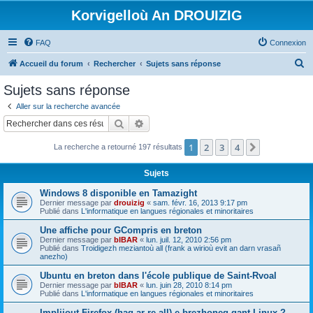
Korvigelloù An DROUIZIG
FAQ
Connexion
R
Accueil du forum
Rechercher
Sujets sans réponse
e
Sujets sans réponse
c
Aller sur la recherche avancée
h
Rechercher
Recherche avancée
e
1
2
3
4
Suivant
La recherche a retourné 197 résultats
r
c
Sujets
h
Windows 8 disponible en Tamazight
e
Dernier message par
drouizig
«
sam. févr. 16, 2013 9:17 pm
Publié dans
L'informatique en langues régionales et minoritaires
r
Une affiche pour GCompris en breton
Dernier message par
bIBAR
«
lun. juil. 12, 2010 2:56 pm
Publié dans
Troidigezh meziantoù all (frank a wirioù evit an darn vrasañ
anezho)
Ubuntu en breton dans l'école publique de Saint-Rvoal
Dernier message par
bIBAR
«
lun. juin 28, 2010 8:14 pm
Publié dans
L'informatique en langues régionales et minoritaires
Implijout Firefox (hag ar re all) e brezhoneg gant Linux ?