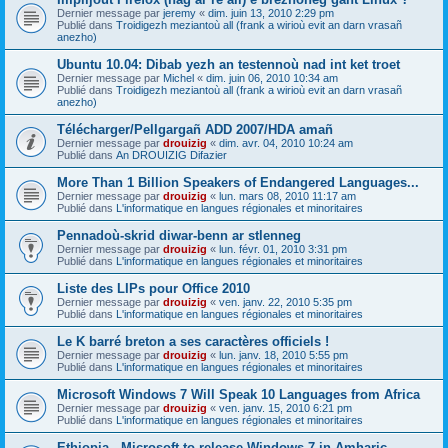
Dernier message par
jeremy
«
dim. juin 13, 2010 2:29 pm
Publié dans
Troidigezh meziantoù all (frank a wirioù evit an darn vrasañ
anezho)
Ubuntu 10.04: Dibab yezh an testennoù nad int ket troet
Dernier message par
Michel
«
dim. juin 06, 2010 10:34 am
Publié dans
Troidigezh meziantoù all (frank a wirioù evit an darn vrasañ
anezho)
Télécharger/Pellgargañ ADD 2007/HDA amañ
Dernier message par
drouizig
«
dim. avr. 04, 2010 10:24 am
Publié dans
An DROUIZIG Difazier
More Than 1 Billion Speakers of Endangered Languages...
Dernier message par
drouizig
«
lun. mars 08, 2010 11:17 am
Publié dans
L'informatique en langues régionales et minoritaires
Pennadoù-skrid diwar-benn ar stlenneg
Dernier message par
drouizig
«
lun. févr. 01, 2010 3:31 pm
Publié dans
L'informatique en langues régionales et minoritaires
Liste des LIPs pour Office 2010
Dernier message par
drouizig
«
ven. janv. 22, 2010 5:35 pm
Publié dans
L'informatique en langues régionales et minoritaires
Le K barré breton a ses caractères officiels !
Dernier message par
drouizig
«
lun. janv. 18, 2010 5:55 pm
Publié dans
L'informatique en langues régionales et minoritaires
Microsoft Windows 7 Will Speak 10 Languages from Africa
Dernier message par
drouizig
«
ven. janv. 15, 2010 6:21 pm
Publié dans
L'informatique en langues régionales et minoritaires
Ethiopia - Microsoft to release Windows 7 in Amharic