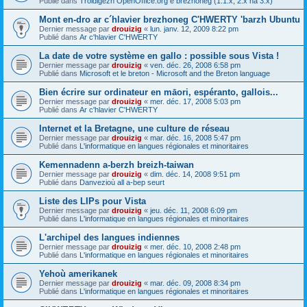
Publié dans
Troidigezh OpenOffice.org e brezhoneg (1.1.x, 2.x ha 3.x)
Mont en-dro ar c´hlavier brezhoneg C'HWERTY 'barzh Ubuntu
Dernier message par
drouizig
«
lun. janv. 12, 2009 8:22 pm
Publié dans
Ar c'hlavier C'HWERTY
La date de votre système en gallo : possible sous Vista !
Dernier message par
drouizig
«
ven. déc. 26, 2008 6:58 pm
Publié dans
Microsoft et le breton - Microsoft and the Breton language
Bien écrire sur ordinateur en māori, espéranto, gallois...
Dernier message par
drouizig
«
mer. déc. 17, 2008 5:03 pm
Publié dans
Ar c'hlavier C'HWERTY
Internet et la Bretagne, une culture de réseau
Dernier message par
drouizig
«
mar. déc. 16, 2008 5:47 pm
Publié dans
L'informatique en langues régionales et minoritaires
Kemennadenn a-berzh breizh-taiwan
Dernier message par
drouizig
«
dim. déc. 14, 2008 9:51 pm
Publié dans
Danvezioù all a-bep seurt
Liste des LIPs pour Vista
Dernier message par
drouizig
«
jeu. déc. 11, 2008 6:09 pm
Publié dans
L'informatique en langues régionales et minoritaires
L'archipel des langues indiennes
Dernier message par
drouizig
«
mer. déc. 10, 2008 2:48 pm
Publié dans
L'informatique en langues régionales et minoritaires
Yehoù amerikanek
Dernier message par
drouizig
«
mar. déc. 09, 2008 8:34 pm
Publié dans
L'informatique en langues régionales et minoritaires