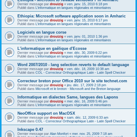
Dernier message par
drouizig
«
ven. janv. 15, 2010 6:18 pm
Publié dans
L'informatique en langues régionales et minoritaires
Ethiopia: Microsoft software application soon in Amharic
Dernier message par
drouizig
«
ven. janv. 15, 2010 6:17 pm
Publié dans
L'informatique en langues régionales et minoritaires
Logiciels en langue corse
Dernier message par
drouizig
«
ven. janv. 01, 2010 1:36 pm
Publié dans
L'informatique en langues régionales et minoritaires
L'informatique en gaélique d'Ecosse
Dernier message par
drouizig
«
mer. déc. 30, 2009 6:22 pm
Publié dans
L'informatique en langues régionales et minoritaires
Word 2007/2010 - lang selection reverts to default language
Dernier message par
drouizig
«
ven. déc. 18, 2009 10:38 am
Publié dans
COL - Correcteur Orthographique Latin - Latin Spell Checker
Correcteur breton pour Office 2010 sur le site technet.com
Dernier message par
drouizig
«
jeu. déc. 17, 2009 2:18 pm
Publié dans
Microsoft et le breton - Microsoft and the Breton language
Informatique en dialectes Same, langues des Lapons
Dernier message par
drouizig
«
mer. déc. 16, 2009 5:46 pm
Publié dans
L'informatique en langues régionales et minoritaires
NeoOffice support on MacOSX
Dernier message par
drouizig
«
sam. déc. 12, 2009 6:33 am
Publié dans
COL - Correcteur Orthographique Latin - Latin Spell Checker
Inkscape 0.47
Dernier message par
Alan Monfort
«
mer. nov. 25, 2009 7:18 am