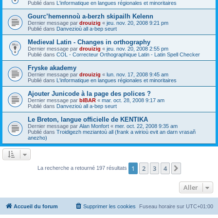
Publié dans
L'informatique en langues régionales et minoritaires
Gourc’hemennoù a-berzh skipailh Kelenn
Dernier message par
drouizig
«
jeu. nov. 20, 2008 9:21 pm
Publié dans
Danvezioù all a-bep seurt
Medieval Latin - Changes in orthography
Dernier message par
drouizig
«
jeu. nov. 20, 2008 2:55 pm
Publié dans
COL - Correcteur Orthographique Latin - Latin Spell Checker
Fryske akademy
Dernier message par
drouizig
«
lun. nov. 17, 2008 9:45 am
Publié dans
L'informatique en langues régionales et minoritaires
Ajouter Junicode à la page des polices ?
Dernier message par
bIBAR
«
mar. oct. 28, 2008 9:17 am
Publié dans
Danvezioù all a-bep seurt
Le Breton, langue officielle de KENTIKA
Dernier message par
Alan Monfort
«
mer. oct. 22, 2008 9:35 am
Publié dans
Troidigezh meziantoù all (frank a wirioù evit an darn vrasañ
anezho)
1
2
3
4
Suivant
La recherche a retourné 197 résultats
Aller
Accueil du forum
Supprimer les cookies
Fuseau horaire sur
UTC+01:00