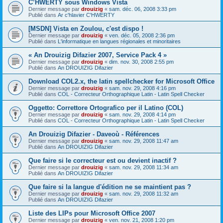
C’HWERTY sous Windows Vista
Dernier message par
drouizig
«
sam. déc. 06, 2008 3:33 pm
Publié dans
Ar c'hlavier C'HWERTY
[MSDN] Vista en Zoulou, c'est dispo !
Dernier message par
drouizig
«
ven. déc. 05, 2008 2:36 pm
Publié dans
L'informatique en langues régionales et minoritaires
« An Drouizig Difazier 2007, Service Pack 4 »
Dernier message par
drouizig
«
dim. nov. 30, 2008 2:55 pm
Publié dans
An DROUIZIG Difazier
Download COL2.x, the latin spellchecker for Microsoft Office
Dernier message par
drouizig
«
sam. nov. 29, 2008 4:16 pm
Publié dans
COL - Correcteur Orthographique Latin - Latin Spell Checker
Oggetto: Correttore Ortografico per il Latino (COL)
Dernier message par
drouizig
«
sam. nov. 29, 2008 4:14 pm
Publié dans
COL - Correcteur Orthographique Latin - Latin Spell Checker
An Drouizig Difazier - Daveoù - Références
Dernier message par
drouizig
«
sam. nov. 29, 2008 11:47 am
Publié dans
An DROUIZIG Difazier
Que faire si le correcteur est ou devient inactif ?
Dernier message par
drouizig
«
sam. nov. 29, 2008 11:34 am
Publié dans
An DROUIZIG Difazier
Que faire si la langue d'édition ne se maintient pas ?
Dernier message par
drouizig
«
sam. nov. 29, 2008 11:32 am
Publié dans
An DROUIZIG Difazier
Liste des LIPs pour Microsoft Office 2007
Dernier message par
drouizig
«
ven. nov. 21, 2008 1:20 pm