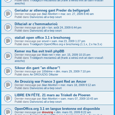
Publié dans
Troidigezh meziantoù all (frank a wirioù evit an darn vrasañ
anezho)
Geriadur ar stlenneg gant Preder da bellgargañ
Dernier message par
Alan Monfort
«
mar. oct. 27, 2009 8:40 am
Publié dans
Danvezioù all a-bep seurt
Difaziañ ar c'hemmadurioù
Dernier message par
job
«
lun. août 24, 2009 6:44 pm
Publié dans
Danvezioù all a-bep seurt
staliañ open office 3.1 e brezhoneg
Dernier message par
envel
«
sam. mai 23, 2009 1:27 pm
Publié dans
Troidigezh OpenOffice.org e brezhoneg (1.1.x, 2.x ha 3.x)
Kemer ma flas evit treiñ phpBB
Dernier message par
Malo-net
«
mer. avr. 15, 2009 10:15 pm
Publié dans
Troidigezh meziantoù all (frank a wirioù evit an darn vrasañ
anezho)
Sikour din gant "an difazer"!
Dernier message par
100drine
«
dim. mars 29, 2009 7:10 pm
Publié dans
An DROUIZIG Difazier
An Drouizig war France 3 gant Red an Amzer
Dernier message par
Alan Monfort
«
mer. mars 18, 2009 9:12 am
Publié dans
Danvezioù all a-bep seurt
LIBRE EN FÊTE. 21 mars au Triskell de Ploeren
Dernier message par
Alan Monfort
«
sam. mars 07, 2009 10:43 am
Publié dans
Danvezioù all a-bep seurt
OpenOffice.org 3.1 en langue bretonne est disponible
Dernier message par
drouizig
«
dim. mars 01, 2009 8:22 am