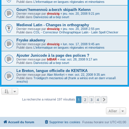
Publié dans
L'informatique en langues régionales et minoritaires
Gourc’hemennoù a-berzh skipailh Kelenn
Dernier message par
drouizig
«
jeu. nov. 20, 2008 9:21 pm
Publié dans
Danvezioù all a-bep seurt
Medieval Latin - Changes in orthography
Dernier message par
drouizig
«
jeu. nov. 20, 2008 2:55 pm
Publié dans
COL - Correcteur Orthographique Latin - Latin Spell Checker
Fryske akademy
Dernier message par
drouizig
«
lun. nov. 17, 2008 9:45 am
Publié dans
L'informatique en langues régionales et minoritaires
Ajouter Junicode à la page des polices ?
Dernier message par
bIBAR
«
mar. oct. 28, 2008 9:17 am
Publié dans
Danvezioù all a-bep seurt
Le Breton, langue officielle de KENTIKA
Dernier message par
Alan Monfort
«
mer. oct. 22, 2008 9:35 am
Publié dans
Troidigezh meziantoù all (frank a wirioù evit an darn vrasañ
anezho)
1
2
3
4
Suivant
La recherche a retourné 197 résultats
Aller
Accueil du forum
Supprimer les cookies
Fuseau horaire sur
UTC+01:00