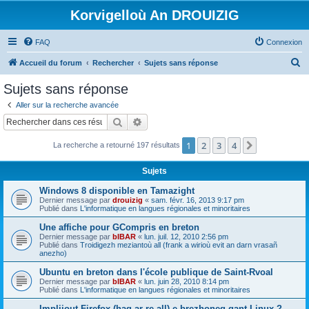
Korvigelloù An DROUIZIG
FAQ
Connexion
R
Accueil du forum
Rechercher
Sujets sans réponse
e
Sujets sans réponse
c
Aller sur la recherche avancée
h
Rechercher
Recherche avancée
e
1
2
3
4
Suivant
La recherche a retourné 197 résultats
r
c
Sujets
h
Windows 8 disponible en Tamazight
e
Dernier message par
drouizig
«
sam. févr. 16, 2013 9:17 pm
Publié dans
L'informatique en langues régionales et minoritaires
r
Une affiche pour GCompris en breton
Dernier message par
bIBAR
«
lun. juil. 12, 2010 2:56 pm
Publié dans
Troidigezh meziantoù all (frank a wirioù evit an darn vrasañ
anezho)
Ubuntu en breton dans l'école publique de Saint-Rvoal
Dernier message par
bIBAR
«
lun. juin 28, 2010 8:14 pm
Publié dans
L'informatique en langues régionales et minoritaires
Implijout Firefox (hag ar re all) e brezhoneg gant Linux ?