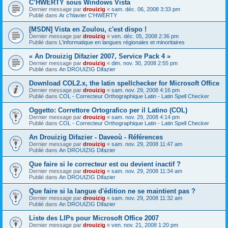
C’HWERTY sous Windows Vista
Dernier message par
drouizig
«
sam. déc. 06, 2008 3:33 pm
Publié dans
Ar c'hlavier C'HWERTY
[MSDN] Vista en Zoulou, c'est dispo !
Dernier message par
drouizig
«
ven. déc. 05, 2008 2:36 pm
Publié dans
L'informatique en langues régionales et minoritaires
« An Drouizig Difazier 2007, Service Pack 4 »
Dernier message par
drouizig
«
dim. nov. 30, 2008 2:55 pm
Publié dans
An DROUIZIG Difazier
Download COL2.x, the latin spellchecker for Microsoft Office
Dernier message par
drouizig
«
sam. nov. 29, 2008 4:16 pm
Publié dans
COL - Correcteur Orthographique Latin - Latin Spell Checker
Oggetto: Correttore Ortografico per il Latino (COL)
Dernier message par
drouizig
«
sam. nov. 29, 2008 4:14 pm
Publié dans
COL - Correcteur Orthographique Latin - Latin Spell Checker
An Drouizig Difazier - Daveoù - Références
Dernier message par
drouizig
«
sam. nov. 29, 2008 11:47 am
Publié dans
An DROUIZIG Difazier
Que faire si le correcteur est ou devient inactif ?
Dernier message par
drouizig
«
sam. nov. 29, 2008 11:34 am
Publié dans
An DROUIZIG Difazier
Que faire si la langue d'édition ne se maintient pas ?
Dernier message par
drouizig
«
sam. nov. 29, 2008 11:32 am
Publié dans
An DROUIZIG Difazier
Liste des LIPs pour Microsoft Office 2007
Dernier message par
drouizig
«
ven. nov. 21, 2008 1:20 pm