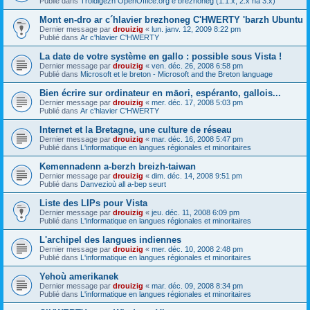
Publié dans
Troidigezh OpenOffice.org e brezhoneg (1.1.x, 2.x ha 3.x)
Mont en-dro ar c´hlavier brezhoneg C'HWERTY 'barzh Ubuntu
Dernier message par
drouizig
«
lun. janv. 12, 2009 8:22 pm
Publié dans
Ar c'hlavier C'HWERTY
La date de votre système en gallo : possible sous Vista !
Dernier message par
drouizig
«
ven. déc. 26, 2008 6:58 pm
Publié dans
Microsoft et le breton - Microsoft and the Breton language
Bien écrire sur ordinateur en māori, espéranto, gallois...
Dernier message par
drouizig
«
mer. déc. 17, 2008 5:03 pm
Publié dans
Ar c'hlavier C'HWERTY
Internet et la Bretagne, une culture de réseau
Dernier message par
drouizig
«
mar. déc. 16, 2008 5:47 pm
Publié dans
L'informatique en langues régionales et minoritaires
Kemennadenn a-berzh breizh-taiwan
Dernier message par
drouizig
«
dim. déc. 14, 2008 9:51 pm
Publié dans
Danvezioù all a-bep seurt
Liste des LIPs pour Vista
Dernier message par
drouizig
«
jeu. déc. 11, 2008 6:09 pm
Publié dans
L'informatique en langues régionales et minoritaires
L'archipel des langues indiennes
Dernier message par
drouizig
«
mer. déc. 10, 2008 2:48 pm
Publié dans
L'informatique en langues régionales et minoritaires
Yehoù amerikanek
Dernier message par
drouizig
«
mar. déc. 09, 2008 8:34 pm
Publié dans
L'informatique en langues régionales et minoritaires