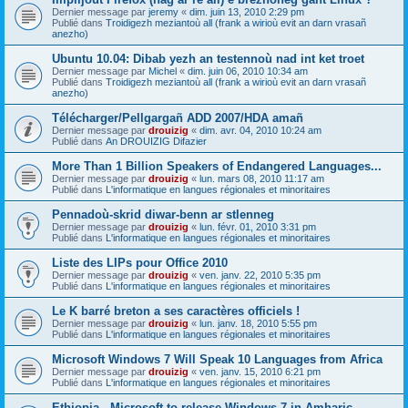
Dernier message par
jeremy
«
dim. juin 13, 2010 2:29 pm
Publié dans
Troidigezh meziantoù all (frank a wirioù evit an darn vrasañ
anezho)
Ubuntu 10.04: Dibab yezh an testennoù nad int ket troet
Dernier message par
Michel
«
dim. juin 06, 2010 10:34 am
Publié dans
Troidigezh meziantoù all (frank a wirioù evit an darn vrasañ
anezho)
Télécharger/Pellgargañ ADD 2007/HDA amañ
Dernier message par
drouizig
«
dim. avr. 04, 2010 10:24 am
Publié dans
An DROUIZIG Difazier
More Than 1 Billion Speakers of Endangered Languages...
Dernier message par
drouizig
«
lun. mars 08, 2010 11:17 am
Publié dans
L'informatique en langues régionales et minoritaires
Pennadoù-skrid diwar-benn ar stlenneg
Dernier message par
drouizig
«
lun. févr. 01, 2010 3:31 pm
Publié dans
L'informatique en langues régionales et minoritaires
Liste des LIPs pour Office 2010
Dernier message par
drouizig
«
ven. janv. 22, 2010 5:35 pm
Publié dans
L'informatique en langues régionales et minoritaires
Le K barré breton a ses caractères officiels !
Dernier message par
drouizig
«
lun. janv. 18, 2010 5:55 pm
Publié dans
L'informatique en langues régionales et minoritaires
Microsoft Windows 7 Will Speak 10 Languages from Africa
Dernier message par
drouizig
«
ven. janv. 15, 2010 6:21 pm
Publié dans
L'informatique en langues régionales et minoritaires
Ethiopia - Microsoft to release Windows 7 in Amharic