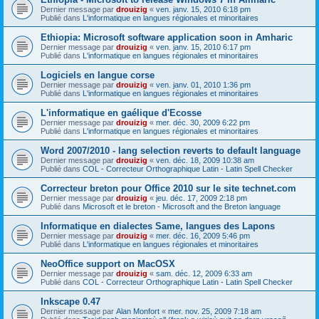
Dernier message par
drouizig
«
ven. janv. 15, 2010 6:18 pm
Publié dans
L'informatique en langues régionales et minoritaires
Ethiopia: Microsoft software application soon in Amharic
Dernier message par
drouizig
«
ven. janv. 15, 2010 6:17 pm
Publié dans
L'informatique en langues régionales et minoritaires
Logiciels en langue corse
Dernier message par
drouizig
«
ven. janv. 01, 2010 1:36 pm
Publié dans
L'informatique en langues régionales et minoritaires
L'informatique en gaélique d'Ecosse
Dernier message par
drouizig
«
mer. déc. 30, 2009 6:22 pm
Publié dans
L'informatique en langues régionales et minoritaires
Word 2007/2010 - lang selection reverts to default language
Dernier message par
drouizig
«
ven. déc. 18, 2009 10:38 am
Publié dans
COL - Correcteur Orthographique Latin - Latin Spell Checker
Correcteur breton pour Office 2010 sur le site technet.com
Dernier message par
drouizig
«
jeu. déc. 17, 2009 2:18 pm
Publié dans
Microsoft et le breton - Microsoft and the Breton language
Informatique en dialectes Same, langues des Lapons
Dernier message par
drouizig
«
mer. déc. 16, 2009 5:46 pm
Publié dans
L'informatique en langues régionales et minoritaires
NeoOffice support on MacOSX
Dernier message par
drouizig
«
sam. déc. 12, 2009 6:33 am
Publié dans
COL - Correcteur Orthographique Latin - Latin Spell Checker
Inkscape 0.47
Dernier message par
Alan Monfort
«
mer. nov. 25, 2009 7:18 am