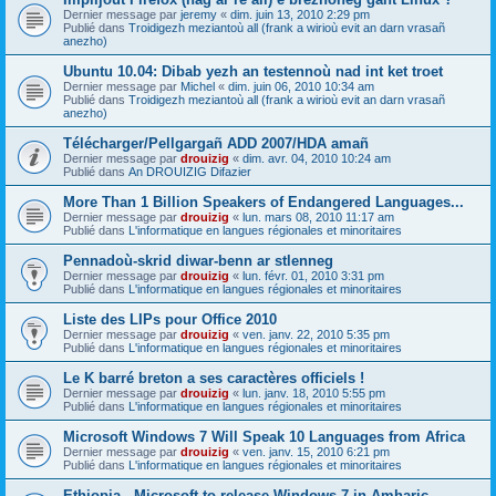
Dernier message par
jeremy
«
dim. juin 13, 2010 2:29 pm
Publié dans
Troidigezh meziantoù all (frank a wirioù evit an darn vrasañ
anezho)
Ubuntu 10.04: Dibab yezh an testennoù nad int ket troet
Dernier message par
Michel
«
dim. juin 06, 2010 10:34 am
Publié dans
Troidigezh meziantoù all (frank a wirioù evit an darn vrasañ
anezho)
Télécharger/Pellgargañ ADD 2007/HDA amañ
Dernier message par
drouizig
«
dim. avr. 04, 2010 10:24 am
Publié dans
An DROUIZIG Difazier
More Than 1 Billion Speakers of Endangered Languages...
Dernier message par
drouizig
«
lun. mars 08, 2010 11:17 am
Publié dans
L'informatique en langues régionales et minoritaires
Pennadoù-skrid diwar-benn ar stlenneg
Dernier message par
drouizig
«
lun. févr. 01, 2010 3:31 pm
Publié dans
L'informatique en langues régionales et minoritaires
Liste des LIPs pour Office 2010
Dernier message par
drouizig
«
ven. janv. 22, 2010 5:35 pm
Publié dans
L'informatique en langues régionales et minoritaires
Le K barré breton a ses caractères officiels !
Dernier message par
drouizig
«
lun. janv. 18, 2010 5:55 pm
Publié dans
L'informatique en langues régionales et minoritaires
Microsoft Windows 7 Will Speak 10 Languages from Africa
Dernier message par
drouizig
«
ven. janv. 15, 2010 6:21 pm
Publié dans
L'informatique en langues régionales et minoritaires
Ethiopia - Microsoft to release Windows 7 in Amharic