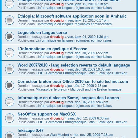
Dernier message par
drouizig
«
ven. janv. 15, 2010 6:18 pm
Publié dans
L'informatique en langues régionales et minoritaires
Ethiopia: Microsoft software application soon in Amharic
Dernier message par
drouizig
«
ven. janv. 15, 2010 6:17 pm
Publié dans
L'informatique en langues régionales et minoritaires
Logiciels en langue corse
Dernier message par
drouizig
«
ven. janv. 01, 2010 1:36 pm
Publié dans
L'informatique en langues régionales et minoritaires
L'informatique en gaélique d'Ecosse
Dernier message par
drouizig
«
mer. déc. 30, 2009 6:22 pm
Publié dans
L'informatique en langues régionales et minoritaires
Word 2007/2010 - lang selection reverts to default language
Dernier message par
drouizig
«
ven. déc. 18, 2009 10:38 am
Publié dans
COL - Correcteur Orthographique Latin - Latin Spell Checker
Correcteur breton pour Office 2010 sur le site technet.com
Dernier message par
drouizig
«
jeu. déc. 17, 2009 2:18 pm
Publié dans
Microsoft et le breton - Microsoft and the Breton language
Informatique en dialectes Same, langues des Lapons
Dernier message par
drouizig
«
mer. déc. 16, 2009 5:46 pm
Publié dans
L'informatique en langues régionales et minoritaires
NeoOffice support on MacOSX
Dernier message par
drouizig
«
sam. déc. 12, 2009 6:33 am
Publié dans
COL - Correcteur Orthographique Latin - Latin Spell Checker
Inkscape 0.47
Dernier message par
Alan Monfort
«
mer. nov. 25, 2009 7:18 am