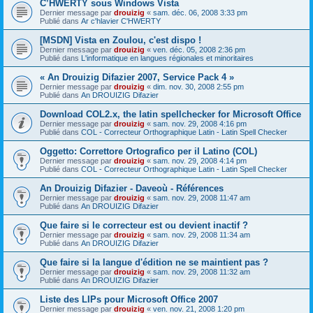
C’HWERTY sous Windows Vista
Dernier message par
drouizig
«
sam. déc. 06, 2008 3:33 pm
Publié dans
Ar c'hlavier C'HWERTY
[MSDN] Vista en Zoulou, c'est dispo !
Dernier message par
drouizig
«
ven. déc. 05, 2008 2:36 pm
Publié dans
L'informatique en langues régionales et minoritaires
« An Drouizig Difazier 2007, Service Pack 4 »
Dernier message par
drouizig
«
dim. nov. 30, 2008 2:55 pm
Publié dans
An DROUIZIG Difazier
Download COL2.x, the latin spellchecker for Microsoft Office
Dernier message par
drouizig
«
sam. nov. 29, 2008 4:16 pm
Publié dans
COL - Correcteur Orthographique Latin - Latin Spell Checker
Oggetto: Correttore Ortografico per il Latino (COL)
Dernier message par
drouizig
«
sam. nov. 29, 2008 4:14 pm
Publié dans
COL - Correcteur Orthographique Latin - Latin Spell Checker
An Drouizig Difazier - Daveoù - Références
Dernier message par
drouizig
«
sam. nov. 29, 2008 11:47 am
Publié dans
An DROUIZIG Difazier
Que faire si le correcteur est ou devient inactif ?
Dernier message par
drouizig
«
sam. nov. 29, 2008 11:34 am
Publié dans
An DROUIZIG Difazier
Que faire si la langue d'édition ne se maintient pas ?
Dernier message par
drouizig
«
sam. nov. 29, 2008 11:32 am
Publié dans
An DROUIZIG Difazier
Liste des LIPs pour Microsoft Office 2007
Dernier message par
drouizig
«
ven. nov. 21, 2008 1:20 pm