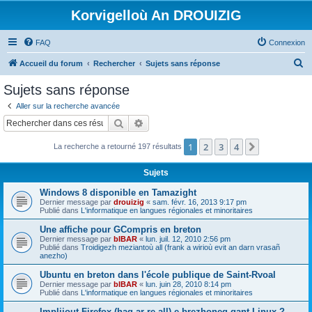
Korvigelloù An DROUIZIG
FAQ
Connexion
R
Accueil du forum
Rechercher
Sujets sans réponse
e
Sujets sans réponse
c
Aller sur la recherche avancée
h
Rechercher
Recherche avancée
e
1
2
3
4
Suivant
La recherche a retourné 197 résultats
r
c
Sujets
h
Windows 8 disponible en Tamazight
e
Dernier message par
drouizig
«
sam. févr. 16, 2013 9:17 pm
Publié dans
L'informatique en langues régionales et minoritaires
r
Une affiche pour GCompris en breton
Dernier message par
bIBAR
«
lun. juil. 12, 2010 2:56 pm
Publié dans
Troidigezh meziantoù all (frank a wirioù evit an darn vrasañ
anezho)
Ubuntu en breton dans l'école publique de Saint-Rvoal
Dernier message par
bIBAR
«
lun. juin 28, 2010 8:14 pm
Publié dans
L'informatique en langues régionales et minoritaires
Implijout Firefox (hag ar re all) e brezhoneg gant Linux ?