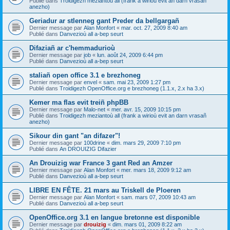
Publié dans
Troidigezh meziantoù all (frank a wirioù evit an darn vrasañ
anezho)
Geriadur ar stlenneg gant Preder da bellgargañ
Dernier message par
Alan Monfort
«
mar. oct. 27, 2009 8:40 am
Publié dans
Danvezioù all a-bep seurt
Difaziañ ar c'hemmadurioù
Dernier message par
job
«
lun. août 24, 2009 6:44 pm
Publié dans
Danvezioù all a-bep seurt
staliañ open office 3.1 e brezhoneg
Dernier message par
envel
«
sam. mai 23, 2009 1:27 pm
Publié dans
Troidigezh OpenOffice.org e brezhoneg (1.1.x, 2.x ha 3.x)
Kemer ma flas evit treiñ phpBB
Dernier message par
Malo-net
«
mer. avr. 15, 2009 10:15 pm
Publié dans
Troidigezh meziantoù all (frank a wirioù evit an darn vrasañ
anezho)
Sikour din gant "an difazer"!
Dernier message par
100drine
«
dim. mars 29, 2009 7:10 pm
Publié dans
An DROUIZIG Difazier
An Drouizig war France 3 gant Red an Amzer
Dernier message par
Alan Monfort
«
mer. mars 18, 2009 9:12 am
Publié dans
Danvezioù all a-bep seurt
LIBRE EN FÊTE. 21 mars au Triskell de Ploeren
Dernier message par
Alan Monfort
«
sam. mars 07, 2009 10:43 am
Publié dans
Danvezioù all a-bep seurt
OpenOffice.org 3.1 en langue bretonne est disponible
Dernier message par
drouizig
«
dim. mars 01, 2009 8:22 am