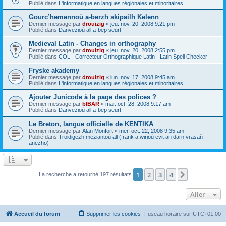
Publié dans
L'informatique en langues régionales et minoritaires
Gourc’hemennoù a-berzh skipailh Kelenn
Dernier message par
drouizig
«
jeu. nov. 20, 2008 9:21 pm
Publié dans
Danvezioù all a-bep seurt
Medieval Latin - Changes in orthography
Dernier message par
drouizig
«
jeu. nov. 20, 2008 2:55 pm
Publié dans
COL - Correcteur Orthographique Latin - Latin Spell Checker
Fryske akademy
Dernier message par
drouizig
«
lun. nov. 17, 2008 9:45 am
Publié dans
L'informatique en langues régionales et minoritaires
Ajouter Junicode à la page des polices ?
Dernier message par
bIBAR
«
mar. oct. 28, 2008 9:17 am
Publié dans
Danvezioù all a-bep seurt
Le Breton, langue officielle de KENTIKA
Dernier message par
Alan Monfort
«
mer. oct. 22, 2008 9:35 am
Publié dans
Troidigezh meziantoù all (frank a wirioù evit an darn vrasañ
anezho)
1
2
3
4
Suivant
La recherche a retourné 197 résultats
Aller
Accueil du forum
Supprimer les cookies
Fuseau horaire sur
UTC+01:00