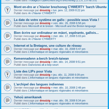
Publié dans
Troidigezh OpenOffice.org e brezhoneg (1.1.x, 2.x ha 3.x)
Mont en-dro ar c´hlavier brezhoneg C'HWERTY 'barzh Ubuntu
Dernier message par
drouizig
«
lun. janv. 12, 2009 8:22 pm
Publié dans
Ar c'hlavier C'HWERTY
La date de votre système en gallo : possible sous Vista !
Dernier message par
drouizig
«
ven. déc. 26, 2008 6:58 pm
Publié dans
Microsoft et le breton - Microsoft and the Breton language
Bien écrire sur ordinateur en māori, espéranto, gallois...
Dernier message par
drouizig
«
mer. déc. 17, 2008 5:03 pm
Publié dans
Ar c'hlavier C'HWERTY
Internet et la Bretagne, une culture de réseau
Dernier message par
drouizig
«
mar. déc. 16, 2008 5:47 pm
Publié dans
L'informatique en langues régionales et minoritaires
Kemennadenn a-berzh breizh-taiwan
Dernier message par
drouizig
«
dim. déc. 14, 2008 9:51 pm
Publié dans
Danvezioù all a-bep seurt
Liste des LIPs pour Vista
Dernier message par
drouizig
«
jeu. déc. 11, 2008 6:09 pm
Publié dans
L'informatique en langues régionales et minoritaires
L'archipel des langues indiennes
Dernier message par
drouizig
«
mer. déc. 10, 2008 2:48 pm
Publié dans
L'informatique en langues régionales et minoritaires
Yehoù amerikanek
Dernier message par
drouizig
«
mar. déc. 09, 2008 8:34 pm
Publié dans
L'informatique en langues régionales et minoritaires