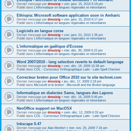
Dernier message par
drouizig
«
ven. janv. 15, 2010 6:18 pm
Publié dans
L'informatique en langues régionales et minoritaires
Ethiopia: Microsoft software application soon in Amharic
Dernier message par
drouizig
«
ven. janv. 15, 2010 6:17 pm
Publié dans
L'informatique en langues régionales et minoritaires
Logiciels en langue corse
Dernier message par
drouizig
«
ven. janv. 01, 2010 1:36 pm
Publié dans
L'informatique en langues régionales et minoritaires
L'informatique en gaélique d'Ecosse
Dernier message par
drouizig
«
mer. déc. 30, 2009 6:22 pm
Publié dans
L'informatique en langues régionales et minoritaires
Word 2007/2010 - lang selection reverts to default language
Dernier message par
drouizig
«
ven. déc. 18, 2009 10:38 am
Publié dans
COL - Correcteur Orthographique Latin - Latin Spell Checker
Correcteur breton pour Office 2010 sur le site technet.com
Dernier message par
drouizig
«
jeu. déc. 17, 2009 2:18 pm
Publié dans
Microsoft et le breton - Microsoft and the Breton language
Informatique en dialectes Same, langues des Lapons
Dernier message par
drouizig
«
mer. déc. 16, 2009 5:46 pm
Publié dans
L'informatique en langues régionales et minoritaires
NeoOffice support on MacOSX
Dernier message par
drouizig
«
sam. déc. 12, 2009 6:33 am
Publié dans
COL - Correcteur Orthographique Latin - Latin Spell Checker
Inkscape 0.47
Dernier message par
Alan Monfort
«
mer. nov. 25, 2009 7:18 am