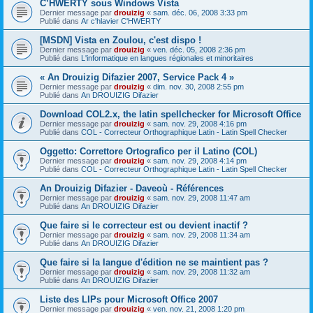
C’HWERTY sous Windows Vista
Dernier message par
drouizig
«
sam. déc. 06, 2008 3:33 pm
Publié dans
Ar c'hlavier C'HWERTY
[MSDN] Vista en Zoulou, c'est dispo !
Dernier message par
drouizig
«
ven. déc. 05, 2008 2:36 pm
Publié dans
L'informatique en langues régionales et minoritaires
« An Drouizig Difazier 2007, Service Pack 4 »
Dernier message par
drouizig
«
dim. nov. 30, 2008 2:55 pm
Publié dans
An DROUIZIG Difazier
Download COL2.x, the latin spellchecker for Microsoft Office
Dernier message par
drouizig
«
sam. nov. 29, 2008 4:16 pm
Publié dans
COL - Correcteur Orthographique Latin - Latin Spell Checker
Oggetto: Correttore Ortografico per il Latino (COL)
Dernier message par
drouizig
«
sam. nov. 29, 2008 4:14 pm
Publié dans
COL - Correcteur Orthographique Latin - Latin Spell Checker
An Drouizig Difazier - Daveoù - Références
Dernier message par
drouizig
«
sam. nov. 29, 2008 11:47 am
Publié dans
An DROUIZIG Difazier
Que faire si le correcteur est ou devient inactif ?
Dernier message par
drouizig
«
sam. nov. 29, 2008 11:34 am
Publié dans
An DROUIZIG Difazier
Que faire si la langue d'édition ne se maintient pas ?
Dernier message par
drouizig
«
sam. nov. 29, 2008 11:32 am
Publié dans
An DROUIZIG Difazier
Liste des LIPs pour Microsoft Office 2007
Dernier message par
drouizig
«
ven. nov. 21, 2008 1:20 pm