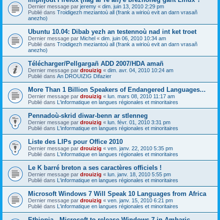
Dernier message par
jeremy
«
dim. juin 13, 2010 2:29 pm
Publié dans
Troidigezh meziantoù all (frank a wirioù evit an darn vrasañ
anezho)
Ubuntu 10.04: Dibab yezh an testennoù nad int ket troet
Dernier message par
Michel
«
dim. juin 06, 2010 10:34 am
Publié dans
Troidigezh meziantoù all (frank a wirioù evit an darn vrasañ
anezho)
Télécharger/Pellgargañ ADD 2007/HDA amañ
Dernier message par
drouizig
«
dim. avr. 04, 2010 10:24 am
Publié dans
An DROUIZIG Difazier
More Than 1 Billion Speakers of Endangered Languages...
Dernier message par
drouizig
«
lun. mars 08, 2010 11:17 am
Publié dans
L'informatique en langues régionales et minoritaires
Pennadoù-skrid diwar-benn ar stlenneg
Dernier message par
drouizig
«
lun. févr. 01, 2010 3:31 pm
Publié dans
L'informatique en langues régionales et minoritaires
Liste des LIPs pour Office 2010
Dernier message par
drouizig
«
ven. janv. 22, 2010 5:35 pm
Publié dans
L'informatique en langues régionales et minoritaires
Le K barré breton a ses caractères officiels !
Dernier message par
drouizig
«
lun. janv. 18, 2010 5:55 pm
Publié dans
L'informatique en langues régionales et minoritaires
Microsoft Windows 7 Will Speak 10 Languages from Africa
Dernier message par
drouizig
«
ven. janv. 15, 2010 6:21 pm
Publié dans
L'informatique en langues régionales et minoritaires
Ethiopia - Microsoft to release Windows 7 in Amharic