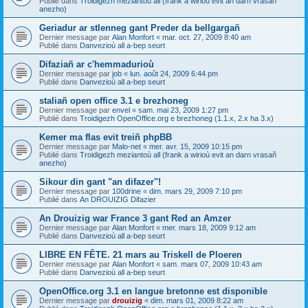
Publié dans
Troidigezh meziantoù all (frank a wirioù evit an darn vrasañ
anezho)
Geriadur ar stlenneg gant Preder da bellgargañ
Dernier message par
Alan Monfort
«
mar. oct. 27, 2009 8:40 am
Publié dans
Danvezioù all a-bep seurt
Difaziañ ar c'hemmadurioù
Dernier message par
job
«
lun. août 24, 2009 6:44 pm
Publié dans
Danvezioù all a-bep seurt
staliañ open office 3.1 e brezhoneg
Dernier message par
envel
«
sam. mai 23, 2009 1:27 pm
Publié dans
Troidigezh OpenOffice.org e brezhoneg (1.1.x, 2.x ha 3.x)
Kemer ma flas evit treiñ phpBB
Dernier message par
Malo-net
«
mer. avr. 15, 2009 10:15 pm
Publié dans
Troidigezh meziantoù all (frank a wirioù evit an darn vrasañ
anezho)
Sikour din gant "an difazer"!
Dernier message par
100drine
«
dim. mars 29, 2009 7:10 pm
Publié dans
An DROUIZIG Difazier
An Drouizig war France 3 gant Red an Amzer
Dernier message par
Alan Monfort
«
mer. mars 18, 2009 9:12 am
Publié dans
Danvezioù all a-bep seurt
LIBRE EN FÊTE. 21 mars au Triskell de Ploeren
Dernier message par
Alan Monfort
«
sam. mars 07, 2009 10:43 am
Publié dans
Danvezioù all a-bep seurt
OpenOffice.org 3.1 en langue bretonne est disponible
Dernier message par
drouizig
«
dim. mars 01, 2009 8:22 am