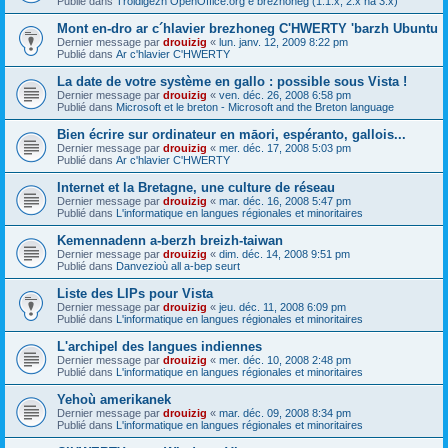
Publié dans
Troidigezh OpenOffice.org e brezhoneg (1.1.x, 2.x ha 3.x)
Mont en-dro ar c´hlavier brezhoneg C'HWERTY 'barzh Ubuntu
Dernier message par
drouizig
«
lun. janv. 12, 2009 8:22 pm
Publié dans
Ar c'hlavier C'HWERTY
La date de votre système en gallo : possible sous Vista !
Dernier message par
drouizig
«
ven. déc. 26, 2008 6:58 pm
Publié dans
Microsoft et le breton - Microsoft and the Breton language
Bien écrire sur ordinateur en māori, espéranto, gallois...
Dernier message par
drouizig
«
mer. déc. 17, 2008 5:03 pm
Publié dans
Ar c'hlavier C'HWERTY
Internet et la Bretagne, une culture de réseau
Dernier message par
drouizig
«
mar. déc. 16, 2008 5:47 pm
Publié dans
L'informatique en langues régionales et minoritaires
Kemennadenn a-berzh breizh-taiwan
Dernier message par
drouizig
«
dim. déc. 14, 2008 9:51 pm
Publié dans
Danvezioù all a-bep seurt
Liste des LIPs pour Vista
Dernier message par
drouizig
«
jeu. déc. 11, 2008 6:09 pm
Publié dans
L'informatique en langues régionales et minoritaires
L'archipel des langues indiennes
Dernier message par
drouizig
«
mer. déc. 10, 2008 2:48 pm
Publié dans
L'informatique en langues régionales et minoritaires
Yehoù amerikanek
Dernier message par
drouizig
«
mar. déc. 09, 2008 8:34 pm
Publié dans
L'informatique en langues régionales et minoritaires