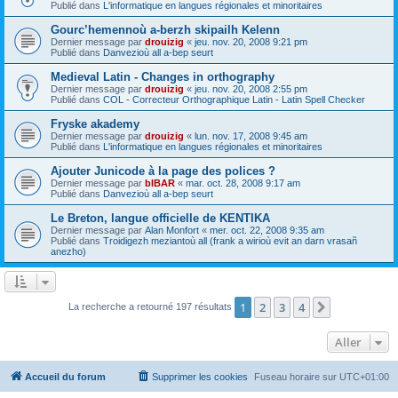
Publié dans
L'informatique en langues régionales et minoritaires
Gourc’hemennoù a-berzh skipailh Kelenn
Dernier message par
drouizig
«
jeu. nov. 20, 2008 9:21 pm
Publié dans
Danvezioù all a-bep seurt
Medieval Latin - Changes in orthography
Dernier message par
drouizig
«
jeu. nov. 20, 2008 2:55 pm
Publié dans
COL - Correcteur Orthographique Latin - Latin Spell Checker
Fryske akademy
Dernier message par
drouizig
«
lun. nov. 17, 2008 9:45 am
Publié dans
L'informatique en langues régionales et minoritaires
Ajouter Junicode à la page des polices ?
Dernier message par
bIBAR
«
mar. oct. 28, 2008 9:17 am
Publié dans
Danvezioù all a-bep seurt
Le Breton, langue officielle de KENTIKA
Dernier message par
Alan Monfort
«
mer. oct. 22, 2008 9:35 am
Publié dans
Troidigezh meziantoù all (frank a wirioù evit an darn vrasañ
anezho)
1
2
3
4
Suivant
La recherche a retourné 197 résultats
Aller
Accueil du forum
Supprimer les cookies
Fuseau horaire sur
UTC+01:00