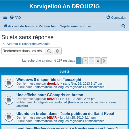
Korvigelloù An DROUIZIG
FAQ
Connexion
R
Accueil du forum
Rechercher
Sujets sans réponse
e
Sujets sans réponse
c
Aller sur la recherche avancée
h
Rechercher
Recherche avancée
e
1
2
3
4
Suivant
La recherche a retourné 197 résultats
r
c
Sujets
h
Windows 8 disponible en Tamazight
e
Dernier message par
drouizig
«
sam. févr. 16, 2013 9:17 pm
Publié dans
L'informatique en langues régionales et minoritaires
r
Une affiche pour GCompris en breton
Dernier message par
bIBAR
«
lun. juil. 12, 2010 2:56 pm
Publié dans
Troidigezh meziantoù all (frank a wirioù evit an darn vrasañ
anezho)
Ubuntu en breton dans l'école publique de Saint-Rvoal
Dernier message par
bIBAR
«
lun. juin 28, 2010 8:14 pm
Publié dans
L'informatique en langues régionales et minoritaires
Implijout Firefox (hag ar re all) e brezhoneg gant Linux ?