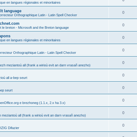
0
ique en langues régionales et minoritaires
ult language
0
rrecteur Orthographique Latin - Latin Spell Checker
technet.com
0
t le breton - Microsoft and the Breton language
Lapons
0
ique en langues régionales et minoritaires
0
recteur Orthographique Latin - Latin Spell Checker
0
gezh meziantoù all (frank a wirioù evit an darn vrasañ anezho)
0
où all a-bep seurt
0
bep seurt
0
enOffice.org e brezhoneg (1.1.x, 2.x ha 3.x)
0
h meziantoù all (frank a wirioù evit an darn vrasañ anezho)
0
ZIG Difazier