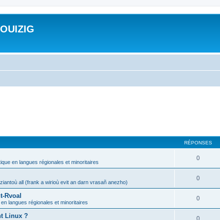
ROUIZIG
RÉPONSES
0
tique en langues régionales et minoritaires
0
iantoù all (frank a wirioù evit an darn vrasañ anezho)
t-Rvoal
0
 en langues régionales et minoritaires
nt Linux ?
0