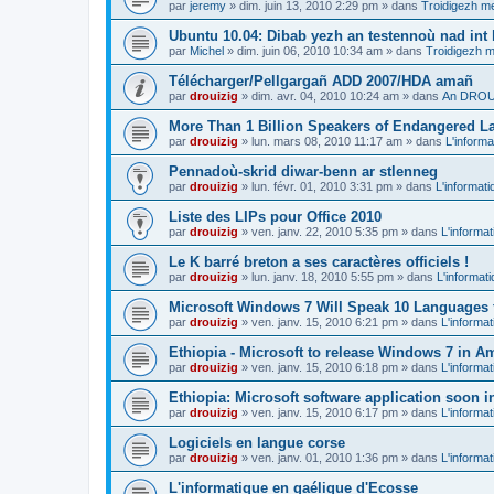
par
jeremy
»
dim. juin 13, 2010 2:29 pm
» dans
Troidigezh me
Ubuntu 10.04: Dibab yezh an testennoù nad int k
par
Michel
»
dim. juin 06, 2010 10:34 am
» dans
Troidigezh m
Télécharger/Pellgargañ ADD 2007/HDA amañ
par
drouizig
»
dim. avr. 04, 2010 10:24 am
» dans
An DROUI
More Than 1 Billion Speakers of Endangered L
par
drouizig
»
lun. mars 08, 2010 11:17 am
» dans
L'informa
Pennadoù-skrid diwar-benn ar stlenneg
par
drouizig
»
lun. févr. 01, 2010 3:31 pm
» dans
L'informati
Liste des LIPs pour Office 2010
par
drouizig
»
ven. janv. 22, 2010 5:35 pm
» dans
L'informat
Le K barré breton a ses caractères officiels !
par
drouizig
»
lun. janv. 18, 2010 5:55 pm
» dans
L'informat
Microsoft Windows 7 Will Speak 10 Languages 
par
drouizig
»
ven. janv. 15, 2010 6:21 pm
» dans
L'informat
Ethiopia - Microsoft to release Windows 7 in A
par
drouizig
»
ven. janv. 15, 2010 6:18 pm
» dans
L'informat
Ethiopia: Microsoft software application soon 
par
drouizig
»
ven. janv. 15, 2010 6:17 pm
» dans
L'informat
Logiciels en langue corse
par
drouizig
»
ven. janv. 01, 2010 1:36 pm
» dans
L'informat
L'informatique en gaélique d'Ecosse