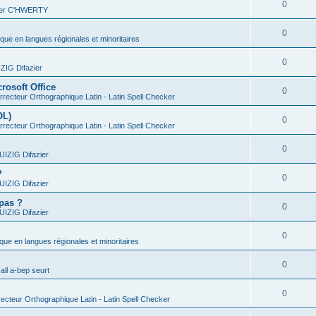
0
vier C'HWERTY
0
ique en langues régionales et minoritaires
0
IG Difazier
rosoft Office
0
recteur Orthographique Latin - Latin Spell Checker
OL)
0
recteur Orthographique Latin - Latin Spell Checker
0
IZIG Difazier
?
0
IZIG Difazier
 pas ?
0
IZIG Difazier
0
ique en langues régionales et minoritaires
0
all a-bep seurt
0
ecteur Orthographique Latin - Latin Spell Checker