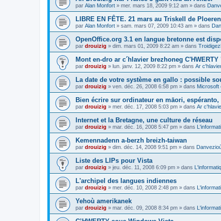
par
Alan Monfort
»
mer. mars 18, 2009 9:12 am
» dans
Danve
LIBRE EN FÊTE. 21 mars au Triskell de Ploeren
par
Alan Monfort
»
sam. mars 07, 2009 10:43 am
» dans
Dan
OpenOffice.org 3.1 en langue bretonne est disp
par
drouizig
»
dim. mars 01, 2009 8:22 am
» dans
Troidigez
Mont en-dro ar c´hlavier brezhoneg C'HWERTY 
par
drouizig
»
lun. janv. 12, 2009 8:22 pm
» dans
Ar c'hlav
La date de votre système en gallo : possible sou
par
drouizig
»
ven. déc. 26, 2008 6:58 pm
» dans
Microsoft 
Bien écrire sur ordinateur en māori, espéranto, g
par
drouizig
»
mer. déc. 17, 2008 5:03 pm
» dans
Ar c'hlav
Internet et la Bretagne, une culture de réseau
par
drouizig
»
mar. déc. 16, 2008 5:47 pm
» dans
L'informat
Kemennadenn a-berzh breizh-taiwan
par
drouizig
»
dim. déc. 14, 2008 9:51 pm
» dans
Danvezioù 
Liste des LIPs pour Vista
par
drouizig
»
jeu. déc. 11, 2008 6:09 pm
» dans
L'informati
L'archipel des langues indiennes
par
drouizig
»
mer. déc. 10, 2008 2:48 pm
» dans
L'informat
Yehoù amerikanek
par
drouizig
»
mar. déc. 09, 2008 8:34 pm
» dans
L'informat