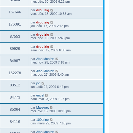
87484
mer. déc. 30, 2009 6:22 pm
par
drouizig
157646
ven. déc. 18, 2009 10:38 am
par
drouizig
176391
jeu. déc. 17, 2009 2:18 pm
par
drouizig
87553
mer. déc. 16, 2009 5:46 pm
par
drouizig
89929
sam. déc. 12, 2009 6:33 am
par
Alan Monfort
84987
mer. nov. 25, 2009 7:18 am
par
Alan Monfort
162278
mar. oct. 27, 2009 8:40 am
par
job
83512
lun. août 24, 2009 6:44 pm
par
envel
84773
sam. mai 23, 2009 1:27 pm
par
Malo-net
85364
mer. avr. 15, 2009 10:15 pm
par
100drine
84116
dim. mars 29, 2009 7:10 pm
par
Alan Monfort