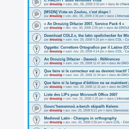
C’HWERTY sous Windows Vista
par
drouizig
»
sam. déc. 06, 2008 3:33 pm
» dans
Ar c'hla
[MSDN] Vista en Zoulou, c'est dispo !
par
drouizig
»
ven. déc. 05, 2008 2:36 pm
» dans
L'informat
« An Drouizig Difazier 2007, Service Pack 4 »
par
drouizig
»
dim. nov. 30, 2008 2:55 pm
» dans
An DROUIZ
Download COL2.x, the latin spellchecker for Mic
par
drouizig
»
sam. nov. 29, 2008 4:16 pm
» dans
COL - Cor
Oggetto: Correttore Ortografico per il Latino (C
par
drouizig
»
sam. nov. 29, 2008 4:14 pm
» dans
COL - Cor
An Drouizig Difazier - Daveoù - Références
par
drouizig
»
sam. nov. 29, 2008 11:47 am
» dans
An DROU
Que faire si le correcteur est ou devient inactif 
par
drouizig
»
sam. nov. 29, 2008 11:34 am
» dans
An DROU
Que faire si la langue d'édition ne se maintient
par
drouizig
»
sam. nov. 29, 2008 11:32 am
» dans
An DROU
Liste des LIPs pour Microsoft Office 2007
par
drouizig
»
ven. nov. 21, 2008 1:20 pm
» dans
L'informat
Gourc’hemennoù a-berzh skipailh Kelenn
par
drouizig
»
jeu. nov. 20, 2008 9:21 pm
» dans
Danvezioù 
Medieval Latin - Changes in orthography
par
drouizig
»
jeu. nov. 20, 2008 2:55 pm
» dans
COL - Corr