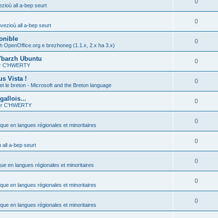
0
zioù all a-bep seurt
0
vezioù all a-bep seurt
onible
0
h OpenOffice.org e brezhoneg (1.1.x, 2.x ha 3.x)
'barzh Ubuntu
0
ier C'HWERTY
s Vista !
0
et le breton - Microsoft and the Breton language
allois...
0
ier C'HWERTY
0
ique en langues régionales et minoritaires
0
all a-bep seurt
0
que en langues régionales et minoritaires
0
ique en langues régionales et minoritaires
0
ique en langues régionales et minoritaires