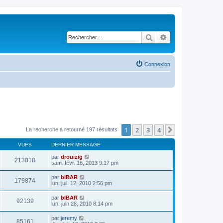
Rechercher
Recherche avancé
Connexion
1
2
3
4
Suivant
La recherche a retourné 197 résultats
VUES
DERNIER MESSAGE
par
drouizig
213018
sam. févr. 16, 2013 9:17 pm
par
bIBAR
179874
lun. juil. 12, 2010 2:56 pm
par
bIBAR
92139
lun. juin 28, 2010 8:14 pm
par
jeremy
85161