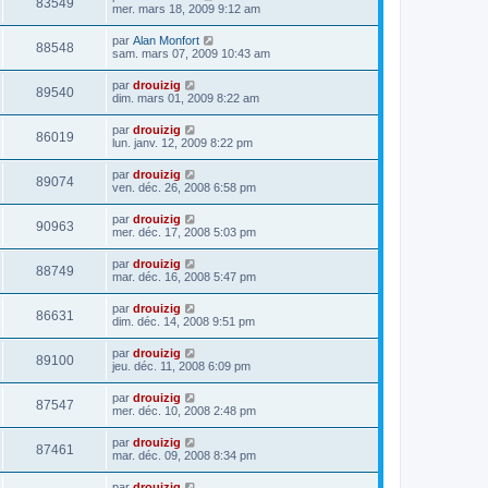
83549
mer. mars 18, 2009 9:12 am
par
Alan Monfort
88548
sam. mars 07, 2009 10:43 am
par
drouizig
89540
dim. mars 01, 2009 8:22 am
par
drouizig
86019
lun. janv. 12, 2009 8:22 pm
par
drouizig
89074
ven. déc. 26, 2008 6:58 pm
par
drouizig
90963
mer. déc. 17, 2008 5:03 pm
par
drouizig
88749
mar. déc. 16, 2008 5:47 pm
par
drouizig
86631
dim. déc. 14, 2008 9:51 pm
par
drouizig
89100
jeu. déc. 11, 2008 6:09 pm
par
drouizig
87547
mer. déc. 10, 2008 2:48 pm
par
drouizig
87461
mar. déc. 09, 2008 8:34 pm
par
drouizig