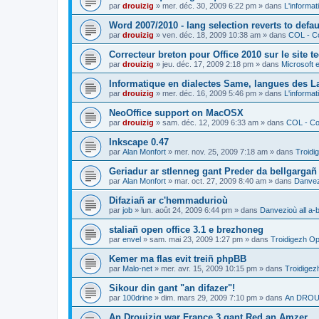
par
drouizig
»
mer. déc. 30, 2009 6:22 pm
» dans
L'informat
Word 2007/2010 - lang selection reverts to defa
par
drouizig
»
ven. déc. 18, 2009 10:38 am
» dans
COL - Co
Correcteur breton pour Office 2010 sur le site 
par
drouizig
»
jeu. déc. 17, 2009 2:18 pm
» dans
Microsoft e
Informatique en dialectes Same, langues des 
par
drouizig
»
mer. déc. 16, 2009 5:46 pm
» dans
L'informat
NeoOffice support on MacOSX
par
drouizig
»
sam. déc. 12, 2009 6:33 am
» dans
COL - Cor
Inkscape 0.47
par
Alan Monfort
»
mer. nov. 25, 2009 7:18 am
» dans
Troidi
Geriadur ar stlenneg gant Preder da bellgargañ
par
Alan Monfort
»
mar. oct. 27, 2009 8:40 am
» dans
Danvezi
Difaziañ ar c'hemmadurioù
par
job
»
lun. août 24, 2009 6:44 pm
» dans
Danvezioù all a-
staliañ open office 3.1 e brezhoneg
par
envel
»
sam. mai 23, 2009 1:27 pm
» dans
Troidigezh Op
Kemer ma flas evit treiñ phpBB
par
Malo-net
»
mer. avr. 15, 2009 10:15 pm
» dans
Troidigez
Sikour din gant "an difazer"!
par
100drine
»
dim. mars 29, 2009 7:10 pm
» dans
An DROUI
An Drouizig war France 3 gant Red an Amzer