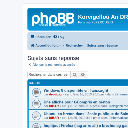
Korvigelloù An D
Foromoù KERZROUIZIG
Raccourcis
FAQ
Accueil du forum
Rechercher
Sujets sans réponse
Sujets sans réponse
Aller sur la recherche avancée
Rechercher
Recherche avancée
SUJETS
Windows 8 disponible en Tamazight
par
drouizig
»
sam. févr. 16, 2013 9:17 pm
» dans
L'informa
Une affiche pour GCompris en breton
par
bIBAR
»
lun. juil. 12, 2010 2:56 pm
» dans
Troidigezh mez
Ubuntu en breton dans l'école publique de Sain
par
bIBAR
»
lun. juin 28, 2010 8:14 pm
» dans
L'informatique
Implijout Firefox (hag ar re all) e brezhoneg ga