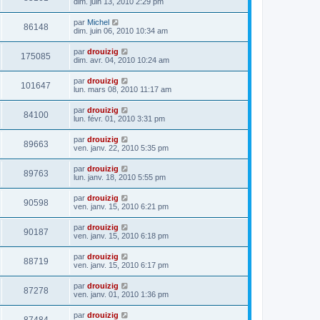
dim. juin 13, 2010 2:29 pm
par
Michel
86148
dim. juin 06, 2010 10:34 am
par
drouizig
175085
dim. avr. 04, 2010 10:24 am
par
drouizig
101647
lun. mars 08, 2010 11:17 am
par
drouizig
84100
lun. févr. 01, 2010 3:31 pm
par
drouizig
89663
ven. janv. 22, 2010 5:35 pm
par
drouizig
89763
lun. janv. 18, 2010 5:55 pm
par
drouizig
90598
ven. janv. 15, 2010 6:21 pm
par
drouizig
90187
ven. janv. 15, 2010 6:18 pm
par
drouizig
88719
ven. janv. 15, 2010 6:17 pm
par
drouizig
87278
ven. janv. 01, 2010 1:36 pm
par
drouizig