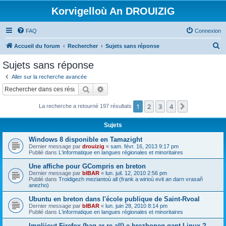
Korvigelloù An DROUIZIG
FAQ
Connexion
R
Accueil du forum
Rechercher
Sujets sans réponse
e
Sujets sans réponse
c
Aller sur la recherche avancée
h
Rechercher
Recherche avancée
e
1
2
3
4
Suivant
La recherche a retourné 197 résultats
r
c
Sujets
h
Windows 8 disponible en Tamazight
e
Dernier message par
drouizig
«
sam. févr. 16, 2013 9:17 pm
Publié dans
L'informatique en langues régionales et minoritaires
r
Une affiche pour GCompris en breton
Dernier message par
bIBAR
«
lun. juil. 12, 2010 2:56 pm
Publié dans
Troidigezh meziantoù all (frank a wirioù evit an darn vrasañ
anezho)
Ubuntu en breton dans l'école publique de Saint-Rvoal
Dernier message par
bIBAR
«
lun. juin 28, 2010 8:14 pm
Publié dans
L'informatique en langues régionales et minoritaires
Implijout Firefox (hag ar re all) e brezhoneg gant Linux ?