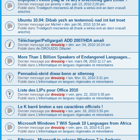
Dernier message par
jeremy
«
dim. juin 13, 2010 2:29 pm
Publié dans
Troidigezh meziantoù all (frank a wirioù evit an darn vrasañ
anezho)
Ubuntu 10.04: Dibab yezh an testennoù nad int ket troet
Dernier message par
Michel
«
dim. juin 06, 2010 10:34 am
Publié dans
Troidigezh meziantoù all (frank a wirioù evit an darn vrasañ
anezho)
Télécharger/Pellgargañ ADD 2007/HDA amañ
Dernier message par
drouizig
«
dim. avr. 04, 2010 10:24 am
Publié dans
An DROUIZIG Difazier
More Than 1 Billion Speakers of Endangered Languages...
Dernier message par
drouizig
«
lun. mars 08, 2010 11:17 am
Publié dans
L'informatique en langues régionales et minoritaires
Pennadoù-skrid diwar-benn ar stlenneg
Dernier message par
drouizig
«
lun. févr. 01, 2010 3:31 pm
Publié dans
L'informatique en langues régionales et minoritaires
Liste des LIPs pour Office 2010
Dernier message par
drouizig
«
ven. janv. 22, 2010 5:35 pm
Publié dans
L'informatique en langues régionales et minoritaires
Le K barré breton a ses caractères officiels !
Dernier message par
drouizig
«
lun. janv. 18, 2010 5:55 pm
Publié dans
L'informatique en langues régionales et minoritaires
Microsoft Windows 7 Will Speak 10 Languages from Africa
Dernier message par
drouizig
«
ven. janv. 15, 2010 6:21 pm
Publié dans
L'informatique en langues régionales et minoritaires
Ethiopia - Microsoft to release Windows 7 in Amharic