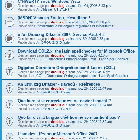
C’HWERTY sous Windows Vista
Dernier message par
drouizig
«
sam. déc. 06, 2008 3:33 pm
Publié dans
Ar c'hlavier C'HWERTY
[MSDN] Vista en Zoulou, c'est dispo !
Dernier message par
drouizig
«
ven. déc. 05, 2008 2:36 pm
Publié dans
L'informatique en langues régionales et minoritaires
« An Drouizig Difazier 2007, Service Pack 4 »
Dernier message par
drouizig
«
dim. nov. 30, 2008 2:55 pm
Publié dans
An DROUIZIG Difazier
Download COL2.x, the latin spellchecker for Microsoft Office
Dernier message par
drouizig
«
sam. nov. 29, 2008 4:16 pm
Publié dans
COL - Correcteur Orthographique Latin - Latin Spell Checker
Oggetto: Correttore Ortografico per il Latino (COL)
Dernier message par
drouizig
«
sam. nov. 29, 2008 4:14 pm
Publié dans
COL - Correcteur Orthographique Latin - Latin Spell Checker
An Drouizig Difazier - Daveoù - Références
Dernier message par
drouizig
«
sam. nov. 29, 2008 11:47 am
Publié dans
An DROUIZIG Difazier
Que faire si le correcteur est ou devient inactif ?
Dernier message par
drouizig
«
sam. nov. 29, 2008 11:34 am
Publié dans
An DROUIZIG Difazier
Que faire si la langue d'édition ne se maintient pas ?
Dernier message par
drouizig
«
sam. nov. 29, 2008 11:32 am
Publié dans
An DROUIZIG Difazier
Liste des LIPs pour Microsoft Office 2007
Dernier message par
drouizig
«
ven. nov. 21, 2008 1:20 pm