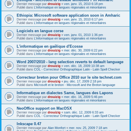
Dernier message par
drouizig
«
ven. janv. 15, 2010 6:18 pm
Publié dans
L'informatique en langues régionales et minoritaires
Ethiopia: Microsoft software application soon in Amharic
Dernier message par
drouizig
«
ven. janv. 15, 2010 6:17 pm
Publié dans
L'informatique en langues régionales et minoritaires
Logiciels en langue corse
Dernier message par
drouizig
«
ven. janv. 01, 2010 1:36 pm
Publié dans
L'informatique en langues régionales et minoritaires
L'informatique en gaélique d'Ecosse
Dernier message par
drouizig
«
mer. déc. 30, 2009 6:22 pm
Publié dans
L'informatique en langues régionales et minoritaires
Word 2007/2010 - lang selection reverts to default language
Dernier message par
drouizig
«
ven. déc. 18, 2009 10:38 am
Publié dans
COL - Correcteur Orthographique Latin - Latin Spell Checker
Correcteur breton pour Office 2010 sur le site technet.com
Dernier message par
drouizig
«
jeu. déc. 17, 2009 2:18 pm
Publié dans
Microsoft et le breton - Microsoft and the Breton language
Informatique en dialectes Same, langues des Lapons
Dernier message par
drouizig
«
mer. déc. 16, 2009 5:46 pm
Publié dans
L'informatique en langues régionales et minoritaires
NeoOffice support on MacOSX
Dernier message par
drouizig
«
sam. déc. 12, 2009 6:33 am
Publié dans
COL - Correcteur Orthographique Latin - Latin Spell Checker
Inkscape 0.47
Dernier message par
Alan Monfort
«
mer. nov. 25, 2009 7:18 am