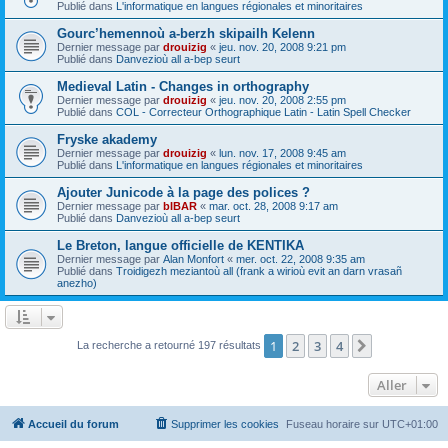
Publié dans
L'informatique en langues régionales et minoritaires
Gourc’hemennoù a-berzh skipailh Kelenn
Dernier message par
drouizig
«
jeu. nov. 20, 2008 9:21 pm
Publié dans
Danvezioù all a-bep seurt
Medieval Latin - Changes in orthography
Dernier message par
drouizig
«
jeu. nov. 20, 2008 2:55 pm
Publié dans
COL - Correcteur Orthographique Latin - Latin Spell Checker
Fryske akademy
Dernier message par
drouizig
«
lun. nov. 17, 2008 9:45 am
Publié dans
L'informatique en langues régionales et minoritaires
Ajouter Junicode à la page des polices ?
Dernier message par
bIBAR
«
mar. oct. 28, 2008 9:17 am
Publié dans
Danvezioù all a-bep seurt
Le Breton, langue officielle de KENTIKA
Dernier message par
Alan Monfort
«
mer. oct. 22, 2008 9:35 am
Publié dans
Troidigezh meziantoù all (frank a wirioù evit an darn vrasañ
anezho)
1
2
3
4
Suivant
La recherche a retourné 197 résultats
Aller
Accueil du forum
Supprimer les cookies
Fuseau horaire sur
UTC+01:00