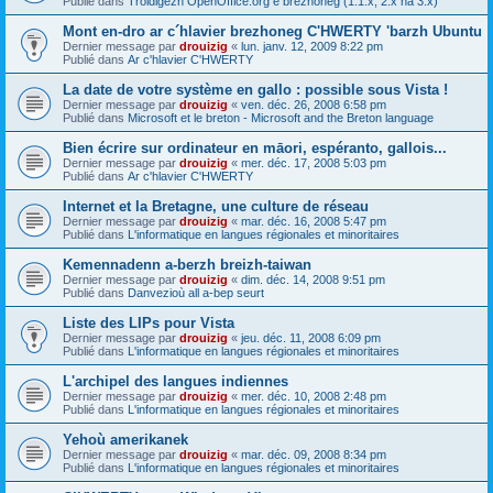
Publié dans
Troidigezh OpenOffice.org e brezhoneg (1.1.x, 2.x ha 3.x)
Mont en-dro ar c´hlavier brezhoneg C'HWERTY 'barzh Ubuntu
Dernier message par
drouizig
«
lun. janv. 12, 2009 8:22 pm
Publié dans
Ar c'hlavier C'HWERTY
La date de votre système en gallo : possible sous Vista !
Dernier message par
drouizig
«
ven. déc. 26, 2008 6:58 pm
Publié dans
Microsoft et le breton - Microsoft and the Breton language
Bien écrire sur ordinateur en māori, espéranto, gallois...
Dernier message par
drouizig
«
mer. déc. 17, 2008 5:03 pm
Publié dans
Ar c'hlavier C'HWERTY
Internet et la Bretagne, une culture de réseau
Dernier message par
drouizig
«
mar. déc. 16, 2008 5:47 pm
Publié dans
L'informatique en langues régionales et minoritaires
Kemennadenn a-berzh breizh-taiwan
Dernier message par
drouizig
«
dim. déc. 14, 2008 9:51 pm
Publié dans
Danvezioù all a-bep seurt
Liste des LIPs pour Vista
Dernier message par
drouizig
«
jeu. déc. 11, 2008 6:09 pm
Publié dans
L'informatique en langues régionales et minoritaires
L'archipel des langues indiennes
Dernier message par
drouizig
«
mer. déc. 10, 2008 2:48 pm
Publié dans
L'informatique en langues régionales et minoritaires
Yehoù amerikanek
Dernier message par
drouizig
«
mar. déc. 09, 2008 8:34 pm
Publié dans
L'informatique en langues régionales et minoritaires