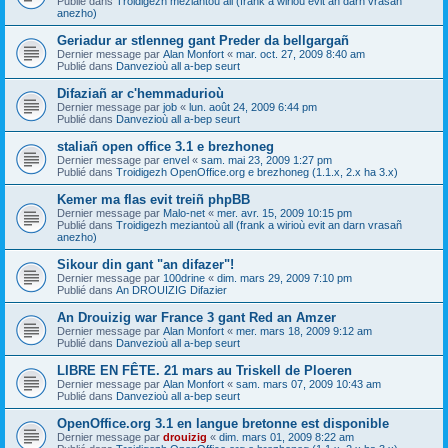
Publié dans
Troidigezh meziantoù all (frank a wirioù evit an darn vrasañ
anezho)
Geriadur ar stlenneg gant Preder da bellgargañ
Dernier message par
Alan Monfort
«
mar. oct. 27, 2009 8:40 am
Publié dans
Danvezioù all a-bep seurt
Difaziañ ar c'hemmadurioù
Dernier message par
job
«
lun. août 24, 2009 6:44 pm
Publié dans
Danvezioù all a-bep seurt
staliañ open office 3.1 e brezhoneg
Dernier message par
envel
«
sam. mai 23, 2009 1:27 pm
Publié dans
Troidigezh OpenOffice.org e brezhoneg (1.1.x, 2.x ha 3.x)
Kemer ma flas evit treiñ phpBB
Dernier message par
Malo-net
«
mer. avr. 15, 2009 10:15 pm
Publié dans
Troidigezh meziantoù all (frank a wirioù evit an darn vrasañ
anezho)
Sikour din gant "an difazer"!
Dernier message par
100drine
«
dim. mars 29, 2009 7:10 pm
Publié dans
An DROUIZIG Difazier
An Drouizig war France 3 gant Red an Amzer
Dernier message par
Alan Monfort
«
mer. mars 18, 2009 9:12 am
Publié dans
Danvezioù all a-bep seurt
LIBRE EN FÊTE. 21 mars au Triskell de Ploeren
Dernier message par
Alan Monfort
«
sam. mars 07, 2009 10:43 am
Publié dans
Danvezioù all a-bep seurt
OpenOffice.org 3.1 en langue bretonne est disponible
Dernier message par
drouizig
«
dim. mars 01, 2009 8:22 am