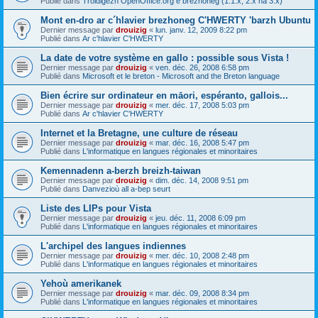
Publié dans
Troidigezh OpenOffice.org e brezhoneg (1.1.x, 2.x ha 3.x)
Mont en-dro ar c´hlavier brezhoneg C'HWERTY 'barzh Ubuntu
Dernier message par
drouizig
«
lun. janv. 12, 2009 8:22 pm
Publié dans
Ar c'hlavier C'HWERTY
La date de votre système en gallo : possible sous Vista !
Dernier message par
drouizig
«
ven. déc. 26, 2008 6:58 pm
Publié dans
Microsoft et le breton - Microsoft and the Breton language
Bien écrire sur ordinateur en māori, espéranto, gallois...
Dernier message par
drouizig
«
mer. déc. 17, 2008 5:03 pm
Publié dans
Ar c'hlavier C'HWERTY
Internet et la Bretagne, une culture de réseau
Dernier message par
drouizig
«
mar. déc. 16, 2008 5:47 pm
Publié dans
L'informatique en langues régionales et minoritaires
Kemennadenn a-berzh breizh-taiwan
Dernier message par
drouizig
«
dim. déc. 14, 2008 9:51 pm
Publié dans
Danvezioù all a-bep seurt
Liste des LIPs pour Vista
Dernier message par
drouizig
«
jeu. déc. 11, 2008 6:09 pm
Publié dans
L'informatique en langues régionales et minoritaires
L'archipel des langues indiennes
Dernier message par
drouizig
«
mer. déc. 10, 2008 2:48 pm
Publié dans
L'informatique en langues régionales et minoritaires
Yehoù amerikanek
Dernier message par
drouizig
«
mar. déc. 09, 2008 8:34 pm
Publié dans
L'informatique en langues régionales et minoritaires