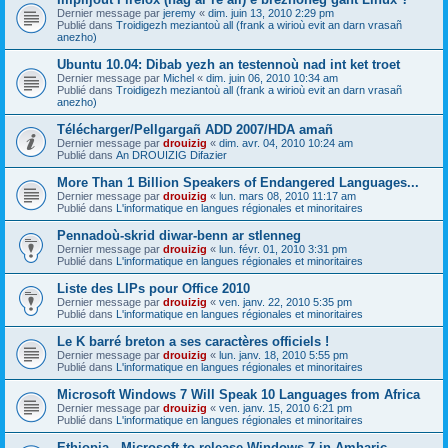
Dernier message par
jeremy
«
dim. juin 13, 2010 2:29 pm
Publié dans
Troidigezh meziantoù all (frank a wirioù evit an darn vrasañ
anezho)
Ubuntu 10.04: Dibab yezh an testennoù nad int ket troet
Dernier message par
Michel
«
dim. juin 06, 2010 10:34 am
Publié dans
Troidigezh meziantoù all (frank a wirioù evit an darn vrasañ
anezho)
Télécharger/Pellgargañ ADD 2007/HDA amañ
Dernier message par
drouizig
«
dim. avr. 04, 2010 10:24 am
Publié dans
An DROUIZIG Difazier
More Than 1 Billion Speakers of Endangered Languages...
Dernier message par
drouizig
«
lun. mars 08, 2010 11:17 am
Publié dans
L'informatique en langues régionales et minoritaires
Pennadoù-skrid diwar-benn ar stlenneg
Dernier message par
drouizig
«
lun. févr. 01, 2010 3:31 pm
Publié dans
L'informatique en langues régionales et minoritaires
Liste des LIPs pour Office 2010
Dernier message par
drouizig
«
ven. janv. 22, 2010 5:35 pm
Publié dans
L'informatique en langues régionales et minoritaires
Le K barré breton a ses caractères officiels !
Dernier message par
drouizig
«
lun. janv. 18, 2010 5:55 pm
Publié dans
L'informatique en langues régionales et minoritaires
Microsoft Windows 7 Will Speak 10 Languages from Africa
Dernier message par
drouizig
«
ven. janv. 15, 2010 6:21 pm
Publié dans
L'informatique en langues régionales et minoritaires
Ethiopia - Microsoft to release Windows 7 in Amharic