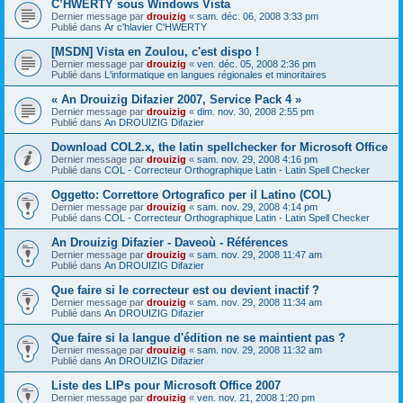
C’HWERTY sous Windows Vista
Dernier message par
drouizig
«
sam. déc. 06, 2008 3:33 pm
Publié dans
Ar c'hlavier C'HWERTY
[MSDN] Vista en Zoulou, c'est dispo !
Dernier message par
drouizig
«
ven. déc. 05, 2008 2:36 pm
Publié dans
L'informatique en langues régionales et minoritaires
« An Drouizig Difazier 2007, Service Pack 4 »
Dernier message par
drouizig
«
dim. nov. 30, 2008 2:55 pm
Publié dans
An DROUIZIG Difazier
Download COL2.x, the latin spellchecker for Microsoft Office
Dernier message par
drouizig
«
sam. nov. 29, 2008 4:16 pm
Publié dans
COL - Correcteur Orthographique Latin - Latin Spell Checker
Oggetto: Correttore Ortografico per il Latino (COL)
Dernier message par
drouizig
«
sam. nov. 29, 2008 4:14 pm
Publié dans
COL - Correcteur Orthographique Latin - Latin Spell Checker
An Drouizig Difazier - Daveoù - Références
Dernier message par
drouizig
«
sam. nov. 29, 2008 11:47 am
Publié dans
An DROUIZIG Difazier
Que faire si le correcteur est ou devient inactif ?
Dernier message par
drouizig
«
sam. nov. 29, 2008 11:34 am
Publié dans
An DROUIZIG Difazier
Que faire si la langue d'édition ne se maintient pas ?
Dernier message par
drouizig
«
sam. nov. 29, 2008 11:32 am
Publié dans
An DROUIZIG Difazier
Liste des LIPs pour Microsoft Office 2007
Dernier message par
drouizig
«
ven. nov. 21, 2008 1:20 pm