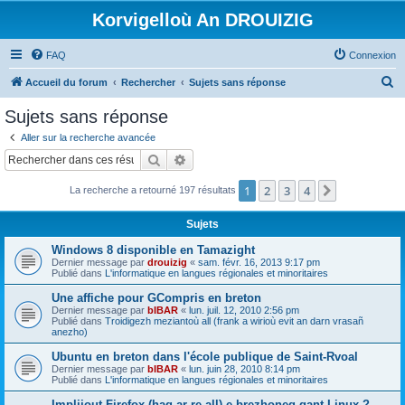
Korvigelloù An DROUIZIG
FAQ
Connexion
R
Accueil du forum
Rechercher
Sujets sans réponse
e
Sujets sans réponse
c
Aller sur la recherche avancée
h
Rechercher
Recherche avancée
e
1
2
3
4
Suivant
La recherche a retourné 197 résultats
r
c
Sujets
h
Windows 8 disponible en Tamazight
e
Dernier message par
drouizig
«
sam. févr. 16, 2013 9:17 pm
Publié dans
L'informatique en langues régionales et minoritaires
r
Une affiche pour GCompris en breton
Dernier message par
bIBAR
«
lun. juil. 12, 2010 2:56 pm
Publié dans
Troidigezh meziantoù all (frank a wirioù evit an darn vrasañ
anezho)
Ubuntu en breton dans l'école publique de Saint-Rvoal
Dernier message par
bIBAR
«
lun. juin 28, 2010 8:14 pm
Publié dans
L'informatique en langues régionales et minoritaires
Implijout Firefox (hag ar re all) e brezhoneg gant Linux ?