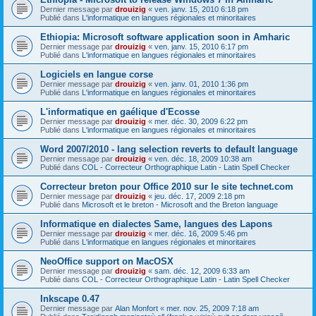
Dernier message par
drouizig
«
ven. janv. 15, 2010 6:18 pm
Publié dans
L'informatique en langues régionales et minoritaires
Ethiopia: Microsoft software application soon in Amharic
Dernier message par
drouizig
«
ven. janv. 15, 2010 6:17 pm
Publié dans
L'informatique en langues régionales et minoritaires
Logiciels en langue corse
Dernier message par
drouizig
«
ven. janv. 01, 2010 1:36 pm
Publié dans
L'informatique en langues régionales et minoritaires
L'informatique en gaélique d'Ecosse
Dernier message par
drouizig
«
mer. déc. 30, 2009 6:22 pm
Publié dans
L'informatique en langues régionales et minoritaires
Word 2007/2010 - lang selection reverts to default language
Dernier message par
drouizig
«
ven. déc. 18, 2009 10:38 am
Publié dans
COL - Correcteur Orthographique Latin - Latin Spell Checker
Correcteur breton pour Office 2010 sur le site technet.com
Dernier message par
drouizig
«
jeu. déc. 17, 2009 2:18 pm
Publié dans
Microsoft et le breton - Microsoft and the Breton language
Informatique en dialectes Same, langues des Lapons
Dernier message par
drouizig
«
mer. déc. 16, 2009 5:46 pm
Publié dans
L'informatique en langues régionales et minoritaires
NeoOffice support on MacOSX
Dernier message par
drouizig
«
sam. déc. 12, 2009 6:33 am
Publié dans
COL - Correcteur Orthographique Latin - Latin Spell Checker
Inkscape 0.47
Dernier message par
Alan Monfort
«
mer. nov. 25, 2009 7:18 am