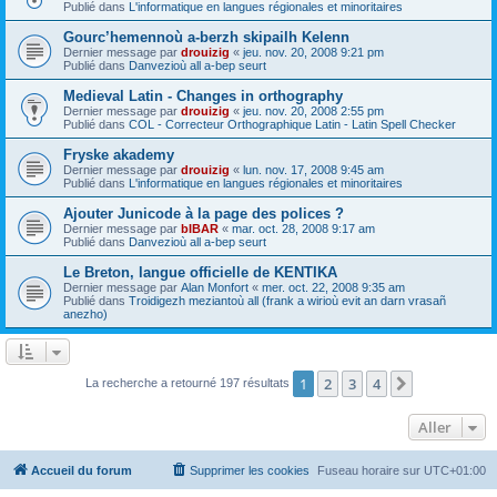
Publié dans
L'informatique en langues régionales et minoritaires
Gourc’hemennoù a-berzh skipailh Kelenn
Dernier message par
drouizig
«
jeu. nov. 20, 2008 9:21 pm
Publié dans
Danvezioù all a-bep seurt
Medieval Latin - Changes in orthography
Dernier message par
drouizig
«
jeu. nov. 20, 2008 2:55 pm
Publié dans
COL - Correcteur Orthographique Latin - Latin Spell Checker
Fryske akademy
Dernier message par
drouizig
«
lun. nov. 17, 2008 9:45 am
Publié dans
L'informatique en langues régionales et minoritaires
Ajouter Junicode à la page des polices ?
Dernier message par
bIBAR
«
mar. oct. 28, 2008 9:17 am
Publié dans
Danvezioù all a-bep seurt
Le Breton, langue officielle de KENTIKA
Dernier message par
Alan Monfort
«
mer. oct. 22, 2008 9:35 am
Publié dans
Troidigezh meziantoù all (frank a wirioù evit an darn vrasañ
anezho)
1
2
3
4
Suivant
La recherche a retourné 197 résultats
Aller
Accueil du forum
Supprimer les cookies
Fuseau horaire sur
UTC+01:00