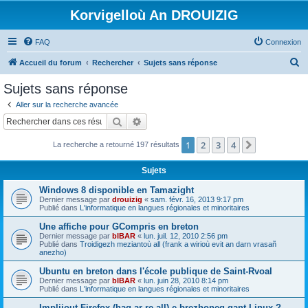
Korvigelloù An DROUIZIG
FAQ
Connexion
R
Accueil du forum
Rechercher
Sujets sans réponse
e
Sujets sans réponse
c
Aller sur la recherche avancée
h
Rechercher
Recherche avancée
e
1
2
3
4
Suivant
La recherche a retourné 197 résultats
r
c
Sujets
h
Windows 8 disponible en Tamazight
e
Dernier message par
drouizig
«
sam. févr. 16, 2013 9:17 pm
Publié dans
L'informatique en langues régionales et minoritaires
r
Une affiche pour GCompris en breton
Dernier message par
bIBAR
«
lun. juil. 12, 2010 2:56 pm
Publié dans
Troidigezh meziantoù all (frank a wirioù evit an darn vrasañ
anezho)
Ubuntu en breton dans l'école publique de Saint-Rvoal
Dernier message par
bIBAR
«
lun. juin 28, 2010 8:14 pm
Publié dans
L'informatique en langues régionales et minoritaires
Implijout Firefox (hag ar re all) e brezhoneg gant Linux ?