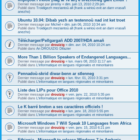
Dernier message par
jeremy
«
dim. juin 13, 2010 2:29 pm
Publié dans
Troidigezh meziantoù all (frank a wirioù evit an darn vrasañ
anezho)
Ubuntu 10.04: Dibab yezh an testennoù nad int ket troet
Dernier message par
Michel
«
dim. juin 06, 2010 10:34 am
Publié dans
Troidigezh meziantoù all (frank a wirioù evit an darn vrasañ
anezho)
Télécharger/Pellgargañ ADD 2007/HDA amañ
Dernier message par
drouizig
«
dim. avr. 04, 2010 10:24 am
Publié dans
An DROUIZIG Difazier
More Than 1 Billion Speakers of Endangered Languages...
Dernier message par
drouizig
«
lun. mars 08, 2010 11:17 am
Publié dans
L'informatique en langues régionales et minoritaires
Pennadoù-skrid diwar-benn ar stlenneg
Dernier message par
drouizig
«
lun. févr. 01, 2010 3:31 pm
Publié dans
L'informatique en langues régionales et minoritaires
Liste des LIPs pour Office 2010
Dernier message par
drouizig
«
ven. janv. 22, 2010 5:35 pm
Publié dans
L'informatique en langues régionales et minoritaires
Le K barré breton a ses caractères officiels !
Dernier message par
drouizig
«
lun. janv. 18, 2010 5:55 pm
Publié dans
L'informatique en langues régionales et minoritaires
Microsoft Windows 7 Will Speak 10 Languages from Africa
Dernier message par
drouizig
«
ven. janv. 15, 2010 6:21 pm
Publié dans
L'informatique en langues régionales et minoritaires
Ethiopia - Microsoft to release Windows 7 in Amharic