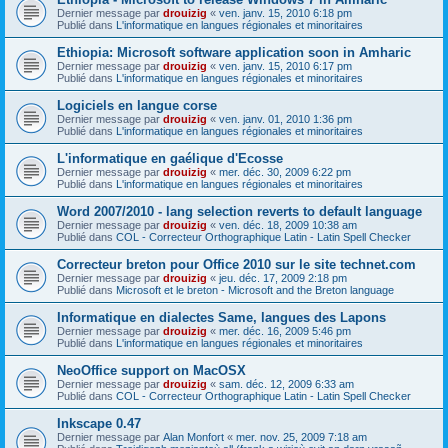
Dernier message par
drouizig
«
ven. janv. 15, 2010 6:18 pm
Publié dans
L'informatique en langues régionales et minoritaires
Ethiopia: Microsoft software application soon in Amharic
Dernier message par
drouizig
«
ven. janv. 15, 2010 6:17 pm
Publié dans
L'informatique en langues régionales et minoritaires
Logiciels en langue corse
Dernier message par
drouizig
«
ven. janv. 01, 2010 1:36 pm
Publié dans
L'informatique en langues régionales et minoritaires
L'informatique en gaélique d'Ecosse
Dernier message par
drouizig
«
mer. déc. 30, 2009 6:22 pm
Publié dans
L'informatique en langues régionales et minoritaires
Word 2007/2010 - lang selection reverts to default language
Dernier message par
drouizig
«
ven. déc. 18, 2009 10:38 am
Publié dans
COL - Correcteur Orthographique Latin - Latin Spell Checker
Correcteur breton pour Office 2010 sur le site technet.com
Dernier message par
drouizig
«
jeu. déc. 17, 2009 2:18 pm
Publié dans
Microsoft et le breton - Microsoft and the Breton language
Informatique en dialectes Same, langues des Lapons
Dernier message par
drouizig
«
mer. déc. 16, 2009 5:46 pm
Publié dans
L'informatique en langues régionales et minoritaires
NeoOffice support on MacOSX
Dernier message par
drouizig
«
sam. déc. 12, 2009 6:33 am
Publié dans
COL - Correcteur Orthographique Latin - Latin Spell Checker
Inkscape 0.47
Dernier message par
Alan Monfort
«
mer. nov. 25, 2009 7:18 am