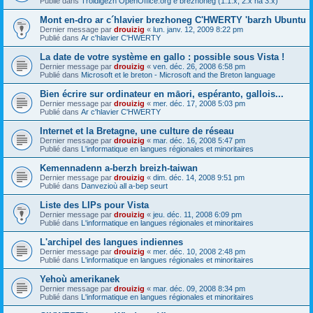
Publié dans
Troidigezh OpenOffice.org e brezhoneg (1.1.x, 2.x ha 3.x)
Mont en-dro ar c´hlavier brezhoneg C'HWERTY 'barzh Ubuntu
Dernier message par
drouizig
«
lun. janv. 12, 2009 8:22 pm
Publié dans
Ar c'hlavier C'HWERTY
La date de votre système en gallo : possible sous Vista !
Dernier message par
drouizig
«
ven. déc. 26, 2008 6:58 pm
Publié dans
Microsoft et le breton - Microsoft and the Breton language
Bien écrire sur ordinateur en māori, espéranto, gallois...
Dernier message par
drouizig
«
mer. déc. 17, 2008 5:03 pm
Publié dans
Ar c'hlavier C'HWERTY
Internet et la Bretagne, une culture de réseau
Dernier message par
drouizig
«
mar. déc. 16, 2008 5:47 pm
Publié dans
L'informatique en langues régionales et minoritaires
Kemennadenn a-berzh breizh-taiwan
Dernier message par
drouizig
«
dim. déc. 14, 2008 9:51 pm
Publié dans
Danvezioù all a-bep seurt
Liste des LIPs pour Vista
Dernier message par
drouizig
«
jeu. déc. 11, 2008 6:09 pm
Publié dans
L'informatique en langues régionales et minoritaires
L'archipel des langues indiennes
Dernier message par
drouizig
«
mer. déc. 10, 2008 2:48 pm
Publié dans
L'informatique en langues régionales et minoritaires
Yehoù amerikanek
Dernier message par
drouizig
«
mar. déc. 09, 2008 8:34 pm
Publié dans
L'informatique en langues régionales et minoritaires