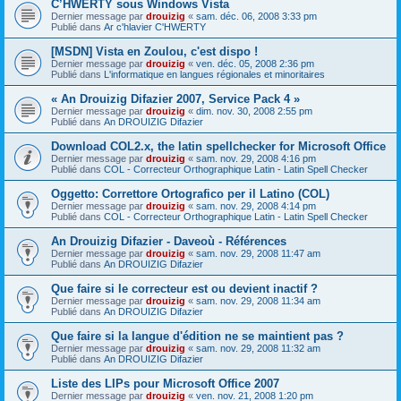
C’HWERTY sous Windows Vista
Dernier message par
drouizig
«
sam. déc. 06, 2008 3:33 pm
Publié dans
Ar c'hlavier C'HWERTY
[MSDN] Vista en Zoulou, c'est dispo !
Dernier message par
drouizig
«
ven. déc. 05, 2008 2:36 pm
Publié dans
L'informatique en langues régionales et minoritaires
« An Drouizig Difazier 2007, Service Pack 4 »
Dernier message par
drouizig
«
dim. nov. 30, 2008 2:55 pm
Publié dans
An DROUIZIG Difazier
Download COL2.x, the latin spellchecker for Microsoft Office
Dernier message par
drouizig
«
sam. nov. 29, 2008 4:16 pm
Publié dans
COL - Correcteur Orthographique Latin - Latin Spell Checker
Oggetto: Correttore Ortografico per il Latino (COL)
Dernier message par
drouizig
«
sam. nov. 29, 2008 4:14 pm
Publié dans
COL - Correcteur Orthographique Latin - Latin Spell Checker
An Drouizig Difazier - Daveoù - Références
Dernier message par
drouizig
«
sam. nov. 29, 2008 11:47 am
Publié dans
An DROUIZIG Difazier
Que faire si le correcteur est ou devient inactif ?
Dernier message par
drouizig
«
sam. nov. 29, 2008 11:34 am
Publié dans
An DROUIZIG Difazier
Que faire si la langue d'édition ne se maintient pas ?
Dernier message par
drouizig
«
sam. nov. 29, 2008 11:32 am
Publié dans
An DROUIZIG Difazier
Liste des LIPs pour Microsoft Office 2007
Dernier message par
drouizig
«
ven. nov. 21, 2008 1:20 pm