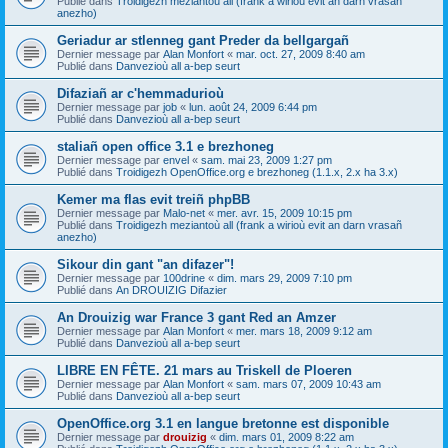
Publié dans
Troidigezh meziantoù all (frank a wirioù evit an darn vrasañ
anezho)
Geriadur ar stlenneg gant Preder da bellgargañ
Dernier message par
Alan Monfort
«
mar. oct. 27, 2009 8:40 am
Publié dans
Danvezioù all a-bep seurt
Difaziañ ar c'hemmadurioù
Dernier message par
job
«
lun. août 24, 2009 6:44 pm
Publié dans
Danvezioù all a-bep seurt
staliañ open office 3.1 e brezhoneg
Dernier message par
envel
«
sam. mai 23, 2009 1:27 pm
Publié dans
Troidigezh OpenOffice.org e brezhoneg (1.1.x, 2.x ha 3.x)
Kemer ma flas evit treiñ phpBB
Dernier message par
Malo-net
«
mer. avr. 15, 2009 10:15 pm
Publié dans
Troidigezh meziantoù all (frank a wirioù evit an darn vrasañ
anezho)
Sikour din gant "an difazer"!
Dernier message par
100drine
«
dim. mars 29, 2009 7:10 pm
Publié dans
An DROUIZIG Difazier
An Drouizig war France 3 gant Red an Amzer
Dernier message par
Alan Monfort
«
mer. mars 18, 2009 9:12 am
Publié dans
Danvezioù all a-bep seurt
LIBRE EN FÊTE. 21 mars au Triskell de Ploeren
Dernier message par
Alan Monfort
«
sam. mars 07, 2009 10:43 am
Publié dans
Danvezioù all a-bep seurt
OpenOffice.org 3.1 en langue bretonne est disponible
Dernier message par
drouizig
«
dim. mars 01, 2009 8:22 am