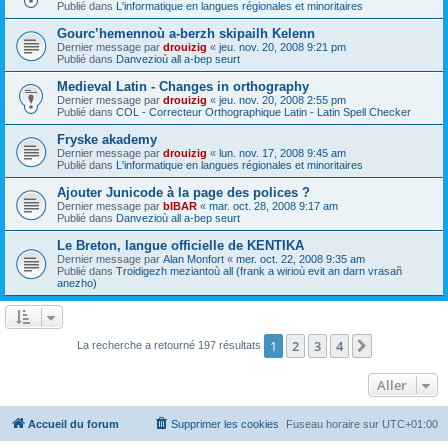
Publié dans
L'informatique en langues régionales et minoritaires
Gourc’hemennoù a-berzh skipailh Kelenn
Dernier message par
drouizig
«
jeu. nov. 20, 2008 9:21 pm
Publié dans
Danvezioù all a-bep seurt
Medieval Latin - Changes in orthography
Dernier message par
drouizig
«
jeu. nov. 20, 2008 2:55 pm
Publié dans
COL - Correcteur Orthographique Latin - Latin Spell Checker
Fryske akademy
Dernier message par
drouizig
«
lun. nov. 17, 2008 9:45 am
Publié dans
L'informatique en langues régionales et minoritaires
Ajouter Junicode à la page des polices ?
Dernier message par
bIBAR
«
mar. oct. 28, 2008 9:17 am
Publié dans
Danvezioù all a-bep seurt
Le Breton, langue officielle de KENTIKA
Dernier message par
Alan Monfort
«
mer. oct. 22, 2008 9:35 am
Publié dans
Troidigezh meziantoù all (frank a wirioù evit an darn vrasañ
anezho)
1
2
3
4
Suivant
La recherche a retourné 197 résultats
Aller
Accueil du forum
Supprimer les cookies
Fuseau horaire sur
UTC+01:00