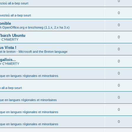
0
zioù all a-bep seurt
0
vezioù all a-bep seurt
onible
0
h OpenOffice.org e brezhoneg (1.1.x, 2.x ha 3.x)
'barzh Ubuntu
0
ier C'HWERTY
s Vista !
0
et le breton - Microsoft and the Breton language
allois...
0
ier C'HWERTY
0
ique en langues régionales et minoritaires
0
all a-bep seurt
0
que en langues régionales et minoritaires
0
ique en langues régionales et minoritaires
0
ique en langues régionales et minoritaires