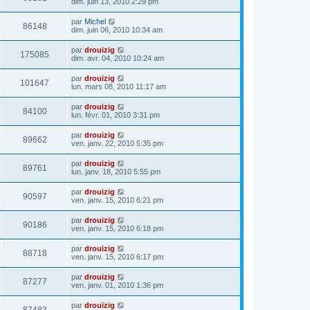
dim. juin 13, 2010 2:29 pm
par
Michel
86148
dim. juin 06, 2010 10:34 am
par
drouizig
175085
dim. avr. 04, 2010 10:24 am
par
drouizig
101647
lun. mars 08, 2010 11:17 am
par
drouizig
84100
lun. févr. 01, 2010 3:31 pm
par
drouizig
89662
ven. janv. 22, 2010 5:35 pm
par
drouizig
89761
lun. janv. 18, 2010 5:55 pm
par
drouizig
90597
ven. janv. 15, 2010 6:21 pm
par
drouizig
90186
ven. janv. 15, 2010 6:18 pm
par
drouizig
88718
ven. janv. 15, 2010 6:17 pm
par
drouizig
87277
ven. janv. 01, 2010 1:36 pm
par
drouizig