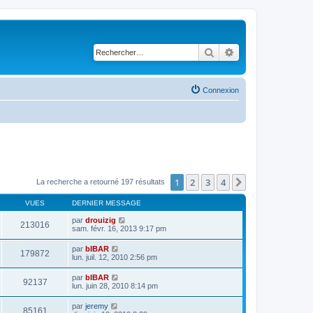
Rechercher
Recherche avancé
Connexion
1
2
3
4
Suivant
La recherche a retourné 197 résultats
VUES
DERNIER MESSAGE
par
drouizig
213016
sam. févr. 16, 2013 9:17 pm
par
bIBAR
179872
lun. juil. 12, 2010 2:56 pm
par
bIBAR
92137
lun. juin 28, 2010 8:14 pm
par
jeremy
85161