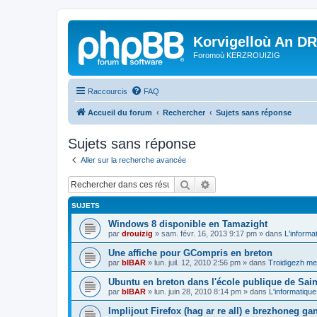
Korvigelloù An D
Foromoù KERZROUIZIG
Raccourcis
FAQ
Accueil du forum
Rechercher
Sujets sans réponse
Sujets sans réponse
Aller sur la recherche avancée
Rechercher
Recherche avancée
SUJETS
Windows 8 disponible en Tamazight
par
drouizig
»
sam. févr. 16, 2013 9:17 pm
» dans
L'informa
Une affiche pour GCompris en breton
par
bIBAR
»
lun. juil. 12, 2010 2:56 pm
» dans
Troidigezh mez
Ubuntu en breton dans l'école publique de Sain
par
bIBAR
»
lun. juin 28, 2010 8:14 pm
» dans
L'informatique
Implijout Firefox (hag ar re all) e brezhoneg ga