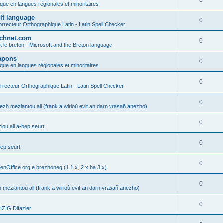
0
ique en langues régionales et minoritaires
ult language
0
rrecteur Orthographique Latin - Latin Spell Checker
technet.com
0
t le breton - Microsoft and the Breton language
Lapons
0
ique en langues régionales et minoritaires
0
recteur Orthographique Latin - Latin Spell Checker
0
gezh meziantoù all (frank a wirioù evit an darn vrasañ anezho)
0
où all a-bep seurt
0
bep seurt
0
enOffice.org e brezhoneg (1.1.x, 2.x ha 3.x)
0
h meziantoù all (frank a wirioù evit an darn vrasañ anezho)
0
ZIG Difazier