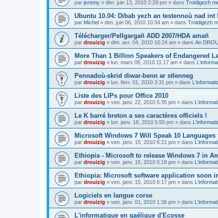
par
jeremy
»
dim. juin 13, 2010 2:29 pm
» dans
Troidigezh me
Ubuntu 10.04: Dibab yezh an testennoù nad int k
par
Michel
»
dim. juin 06, 2010 10:34 am
» dans
Troidigezh m
Télécharger/Pellgargañ ADD 2007/HDA amañ
par
drouizig
»
dim. avr. 04, 2010 10:24 am
» dans
An DROUI
More Than 1 Billion Speakers of Endangered L
par
drouizig
»
lun. mars 08, 2010 11:17 am
» dans
L'informa
Pennadoù-skrid diwar-benn ar stlenneg
par
drouizig
»
lun. févr. 01, 2010 3:31 pm
» dans
L'informati
Liste des LIPs pour Office 2010
par
drouizig
»
ven. janv. 22, 2010 5:35 pm
» dans
L'informat
Le K barré breton a ses caractères officiels !
par
drouizig
»
lun. janv. 18, 2010 5:55 pm
» dans
L'informat
Microsoft Windows 7 Will Speak 10 Languages 
par
drouizig
»
ven. janv. 15, 2010 6:21 pm
» dans
L'informat
Ethiopia - Microsoft to release Windows 7 in A
par
drouizig
»
ven. janv. 15, 2010 6:18 pm
» dans
L'informat
Ethiopia: Microsoft software application soon 
par
drouizig
»
ven. janv. 15, 2010 6:17 pm
» dans
L'informat
Logiciels en langue corse
par
drouizig
»
ven. janv. 01, 2010 1:36 pm
» dans
L'informat
L'informatique en gaélique d'Ecosse