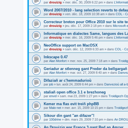
par
drouizig
»
mer. déc. 30, 2009 6:22 pm
» dans
L'informat
Word 2007/2010 - lang selection reverts to defa
par
drouizig
»
ven. déc. 18, 2009 10:38 am
» dans
COL - Co
Correcteur breton pour Office 2010 sur le site 
par
drouizig
»
jeu. déc. 17, 2009 2:18 pm
» dans
Microsoft e
Informatique en dialectes Same, langues des 
par
drouizig
»
mer. déc. 16, 2009 5:46 pm
» dans
L'informat
NeoOffice support on MacOSX
par
drouizig
»
sam. déc. 12, 2009 6:33 am
» dans
COL - Cor
Inkscape 0.47
par
Alan Monfort
»
mer. nov. 25, 2009 7:18 am
» dans
Troidi
Geriadur ar stlenneg gant Preder da bellgargañ
par
Alan Monfort
»
mar. oct. 27, 2009 8:40 am
» dans
Danvezi
Difaziañ ar c'hemmadurioù
par
job
»
lun. août 24, 2009 6:44 pm
» dans
Danvezioù all a-
staliañ open office 3.1 e brezhoneg
par
envel
»
sam. mai 23, 2009 1:27 pm
» dans
Troidigezh Op
Kemer ma flas evit treiñ phpBB
par
Malo-net
»
mer. avr. 15, 2009 10:15 pm
» dans
Troidigez
Sikour din gant "an difazer"!
par
100drine
»
dim. mars 29, 2009 7:10 pm
» dans
An DROUI
An Drouizig war France 3 gant Red an Amzer