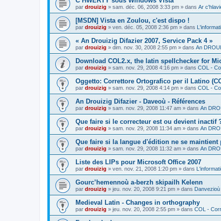
C’HWERTY sous Windows Vista
par
drouizig
»
sam. déc. 06, 2008 3:33 pm
» dans
Ar c'hla
[MSDN] Vista en Zoulou, c'est dispo !
par
drouizig
»
ven. déc. 05, 2008 2:36 pm
» dans
L'informat
« An Drouizig Difazier 2007, Service Pack 4 »
par
drouizig
»
dim. nov. 30, 2008 2:55 pm
» dans
An DROUIZ
Download COL2.x, the latin spellchecker for Mic
par
drouizig
»
sam. nov. 29, 2008 4:16 pm
» dans
COL - Cor
Oggetto: Correttore Ortografico per il Latino (C
par
drouizig
»
sam. nov. 29, 2008 4:14 pm
» dans
COL - Cor
An Drouizig Difazier - Daveoù - Références
par
drouizig
»
sam. nov. 29, 2008 11:47 am
» dans
An DROU
Que faire si le correcteur est ou devient inactif 
par
drouizig
»
sam. nov. 29, 2008 11:34 am
» dans
An DROU
Que faire si la langue d'édition ne se maintient
par
drouizig
»
sam. nov. 29, 2008 11:32 am
» dans
An DROU
Liste des LIPs pour Microsoft Office 2007
par
drouizig
»
ven. nov. 21, 2008 1:20 pm
» dans
L'informat
Gourc’hemennoù a-berzh skipailh Kelenn
par
drouizig
»
jeu. nov. 20, 2008 9:21 pm
» dans
Danvezioù 
Medieval Latin - Changes in orthography
par
drouizig
»
jeu. nov. 20, 2008 2:55 pm
» dans
COL - Corr