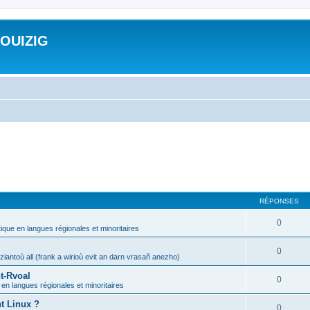
ROUIZIG
RÉPONSES
0
tique en langues régionales et minoritaires
0
iantoù all (frank a wirioù evit an darn vrasañ anezho)
t-Rvoal
0
 en langues régionales et minoritaires
nt Linux ?
0