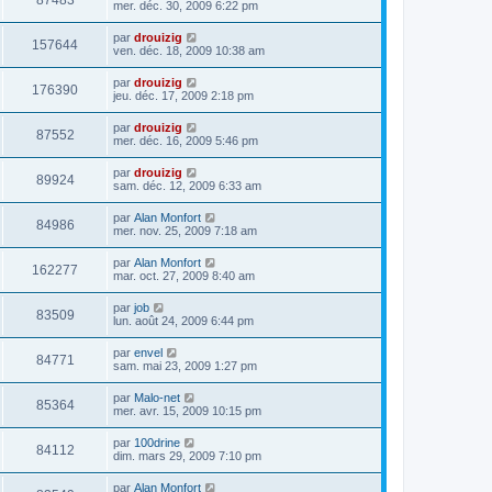
87483
mer. déc. 30, 2009 6:22 pm
par
drouizig
157644
ven. déc. 18, 2009 10:38 am
par
drouizig
176390
jeu. déc. 17, 2009 2:18 pm
par
drouizig
87552
mer. déc. 16, 2009 5:46 pm
par
drouizig
89924
sam. déc. 12, 2009 6:33 am
par
Alan Monfort
84986
mer. nov. 25, 2009 7:18 am
par
Alan Monfort
162277
mar. oct. 27, 2009 8:40 am
par
job
83509
lun. août 24, 2009 6:44 pm
par
envel
84771
sam. mai 23, 2009 1:27 pm
par
Malo-net
85364
mer. avr. 15, 2009 10:15 pm
par
100drine
84112
dim. mars 29, 2009 7:10 pm
par
Alan Monfort