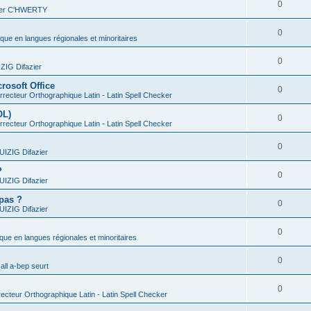
0
vier C'HWERTY
0
ique en langues régionales et minoritaires
0
IG Difazier
rosoft Office
0
recteur Orthographique Latin - Latin Spell Checker
OL)
0
recteur Orthographique Latin - Latin Spell Checker
0
IZIG Difazier
?
0
IZIG Difazier
 pas ?
0
IZIG Difazier
0
ique en langues régionales et minoritaires
0
all a-bep seurt
0
ecteur Orthographique Latin - Latin Spell Checker