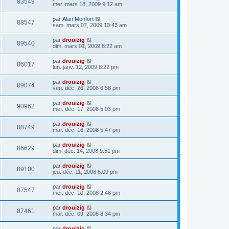
83549
mer. mars 18, 2009 9:12 am
par
Alan Monfort
88547
sam. mars 07, 2009 10:43 am
par
drouizig
89540
dim. mars 01, 2009 8:22 am
par
drouizig
86017
lun. janv. 12, 2009 8:22 pm
par
drouizig
89074
ven. déc. 26, 2008 6:58 pm
par
drouizig
90962
mer. déc. 17, 2008 5:03 pm
par
drouizig
88749
mar. déc. 16, 2008 5:47 pm
par
drouizig
86629
dim. déc. 14, 2008 9:51 pm
par
drouizig
89100
jeu. déc. 11, 2008 6:09 pm
par
drouizig
87547
mer. déc. 10, 2008 2:48 pm
par
drouizig
87461
mar. déc. 09, 2008 8:34 pm
par
drouizig