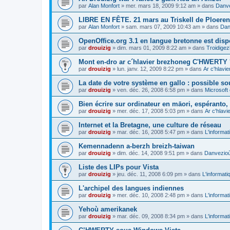
par
Alan Monfort
»
mer. mars 18, 2009 9:12 am
» dans
Danve
LIBRE EN FÊTE. 21 mars au Triskell de Ploeren
par
Alan Monfort
»
sam. mars 07, 2009 10:43 am
» dans
Dan
OpenOffice.org 3.1 en langue bretonne est disp
par
drouizig
»
dim. mars 01, 2009 8:22 am
» dans
Troidigez
Mont en-dro ar c´hlavier brezhoneg C'HWERTY 
par
drouizig
»
lun. janv. 12, 2009 8:22 pm
» dans
Ar c'hlav
La date de votre système en gallo : possible sou
par
drouizig
»
ven. déc. 26, 2008 6:58 pm
» dans
Microsoft 
Bien écrire sur ordinateur en māori, espéranto, g
par
drouizig
»
mer. déc. 17, 2008 5:03 pm
» dans
Ar c'hlav
Internet et la Bretagne, une culture de réseau
par
drouizig
»
mar. déc. 16, 2008 5:47 pm
» dans
L'informat
Kemennadenn a-berzh breizh-taiwan
par
drouizig
»
dim. déc. 14, 2008 9:51 pm
» dans
Danvezioù 
Liste des LIPs pour Vista
par
drouizig
»
jeu. déc. 11, 2008 6:09 pm
» dans
L'informati
L'archipel des langues indiennes
par
drouizig
»
mer. déc. 10, 2008 2:48 pm
» dans
L'informat
Yehoù amerikanek
par
drouizig
»
mar. déc. 09, 2008 8:34 pm
» dans
L'informat