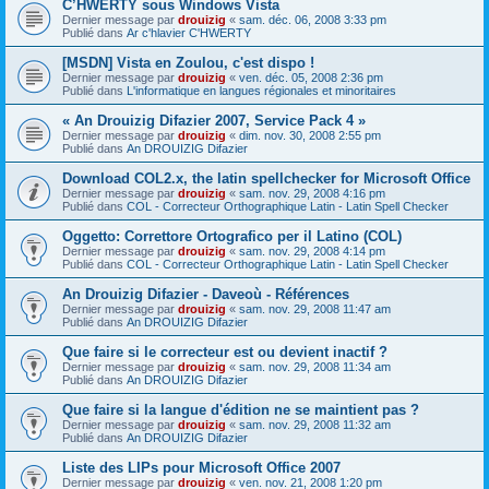
C’HWERTY sous Windows Vista
Dernier message par
drouizig
«
sam. déc. 06, 2008 3:33 pm
Publié dans
Ar c'hlavier C'HWERTY
[MSDN] Vista en Zoulou, c'est dispo !
Dernier message par
drouizig
«
ven. déc. 05, 2008 2:36 pm
Publié dans
L'informatique en langues régionales et minoritaires
« An Drouizig Difazier 2007, Service Pack 4 »
Dernier message par
drouizig
«
dim. nov. 30, 2008 2:55 pm
Publié dans
An DROUIZIG Difazier
Download COL2.x, the latin spellchecker for Microsoft Office
Dernier message par
drouizig
«
sam. nov. 29, 2008 4:16 pm
Publié dans
COL - Correcteur Orthographique Latin - Latin Spell Checker
Oggetto: Correttore Ortografico per il Latino (COL)
Dernier message par
drouizig
«
sam. nov. 29, 2008 4:14 pm
Publié dans
COL - Correcteur Orthographique Latin - Latin Spell Checker
An Drouizig Difazier - Daveoù - Références
Dernier message par
drouizig
«
sam. nov. 29, 2008 11:47 am
Publié dans
An DROUIZIG Difazier
Que faire si le correcteur est ou devient inactif ?
Dernier message par
drouizig
«
sam. nov. 29, 2008 11:34 am
Publié dans
An DROUIZIG Difazier
Que faire si la langue d'édition ne se maintient pas ?
Dernier message par
drouizig
«
sam. nov. 29, 2008 11:32 am
Publié dans
An DROUIZIG Difazier
Liste des LIPs pour Microsoft Office 2007
Dernier message par
drouizig
«
ven. nov. 21, 2008 1:20 pm