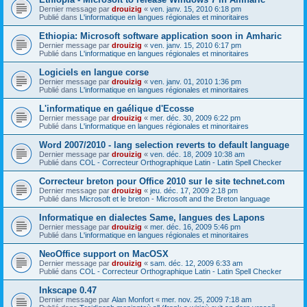
Dernier message par
drouizig
«
ven. janv. 15, 2010 6:18 pm
Publié dans
L'informatique en langues régionales et minoritaires
Ethiopia: Microsoft software application soon in Amharic
Dernier message par
drouizig
«
ven. janv. 15, 2010 6:17 pm
Publié dans
L'informatique en langues régionales et minoritaires
Logiciels en langue corse
Dernier message par
drouizig
«
ven. janv. 01, 2010 1:36 pm
Publié dans
L'informatique en langues régionales et minoritaires
L'informatique en gaélique d'Ecosse
Dernier message par
drouizig
«
mer. déc. 30, 2009 6:22 pm
Publié dans
L'informatique en langues régionales et minoritaires
Word 2007/2010 - lang selection reverts to default language
Dernier message par
drouizig
«
ven. déc. 18, 2009 10:38 am
Publié dans
COL - Correcteur Orthographique Latin - Latin Spell Checker
Correcteur breton pour Office 2010 sur le site technet.com
Dernier message par
drouizig
«
jeu. déc. 17, 2009 2:18 pm
Publié dans
Microsoft et le breton - Microsoft and the Breton language
Informatique en dialectes Same, langues des Lapons
Dernier message par
drouizig
«
mer. déc. 16, 2009 5:46 pm
Publié dans
L'informatique en langues régionales et minoritaires
NeoOffice support on MacOSX
Dernier message par
drouizig
«
sam. déc. 12, 2009 6:33 am
Publié dans
COL - Correcteur Orthographique Latin - Latin Spell Checker
Inkscape 0.47
Dernier message par
Alan Monfort
«
mer. nov. 25, 2009 7:18 am