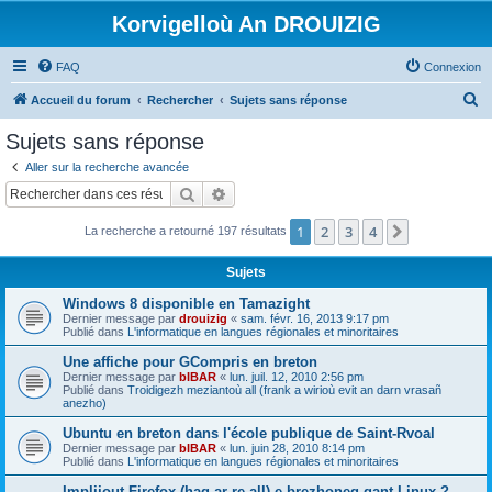
Korvigelloù An DROUIZIG
FAQ
Connexion
R
Accueil du forum
Rechercher
Sujets sans réponse
e
Sujets sans réponse
c
Aller sur la recherche avancée
h
Rechercher
Recherche avancée
e
1
2
3
4
Suivant
La recherche a retourné 197 résultats
r
c
Sujets
h
Windows 8 disponible en Tamazight
e
Dernier message par
drouizig
«
sam. févr. 16, 2013 9:17 pm
Publié dans
L'informatique en langues régionales et minoritaires
r
Une affiche pour GCompris en breton
Dernier message par
bIBAR
«
lun. juil. 12, 2010 2:56 pm
Publié dans
Troidigezh meziantoù all (frank a wirioù evit an darn vrasañ
anezho)
Ubuntu en breton dans l'école publique de Saint-Rvoal
Dernier message par
bIBAR
«
lun. juin 28, 2010 8:14 pm
Publié dans
L'informatique en langues régionales et minoritaires
Implijout Firefox (hag ar re all) e brezhoneg gant Linux ?