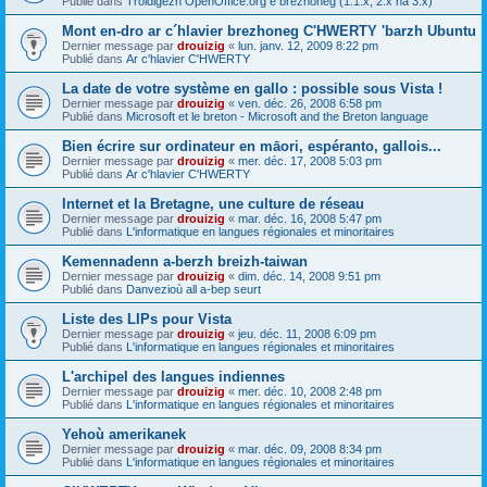
Publié dans
Troidigezh OpenOffice.org e brezhoneg (1.1.x, 2.x ha 3.x)
Mont en-dro ar c´hlavier brezhoneg C'HWERTY 'barzh Ubuntu
Dernier message par
drouizig
«
lun. janv. 12, 2009 8:22 pm
Publié dans
Ar c'hlavier C'HWERTY
La date de votre système en gallo : possible sous Vista !
Dernier message par
drouizig
«
ven. déc. 26, 2008 6:58 pm
Publié dans
Microsoft et le breton - Microsoft and the Breton language
Bien écrire sur ordinateur en māori, espéranto, gallois...
Dernier message par
drouizig
«
mer. déc. 17, 2008 5:03 pm
Publié dans
Ar c'hlavier C'HWERTY
Internet et la Bretagne, une culture de réseau
Dernier message par
drouizig
«
mar. déc. 16, 2008 5:47 pm
Publié dans
L'informatique en langues régionales et minoritaires
Kemennadenn a-berzh breizh-taiwan
Dernier message par
drouizig
«
dim. déc. 14, 2008 9:51 pm
Publié dans
Danvezioù all a-bep seurt
Liste des LIPs pour Vista
Dernier message par
drouizig
«
jeu. déc. 11, 2008 6:09 pm
Publié dans
L'informatique en langues régionales et minoritaires
L'archipel des langues indiennes
Dernier message par
drouizig
«
mer. déc. 10, 2008 2:48 pm
Publié dans
L'informatique en langues régionales et minoritaires
Yehoù amerikanek
Dernier message par
drouizig
«
mar. déc. 09, 2008 8:34 pm
Publié dans
L'informatique en langues régionales et minoritaires