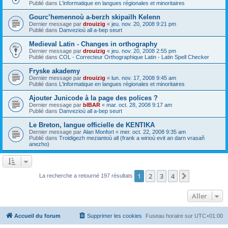
Publié dans
L'informatique en langues régionales et minoritaires
Gourc’hemennoù a-berzh skipailh Kelenn
Dernier message par
drouizig
«
jeu. nov. 20, 2008 9:21 pm
Publié dans
Danvezioù all a-bep seurt
Medieval Latin - Changes in orthography
Dernier message par
drouizig
«
jeu. nov. 20, 2008 2:55 pm
Publié dans
COL - Correcteur Orthographique Latin - Latin Spell Checker
Fryske akademy
Dernier message par
drouizig
«
lun. nov. 17, 2008 9:45 am
Publié dans
L'informatique en langues régionales et minoritaires
Ajouter Junicode à la page des polices ?
Dernier message par
bIBAR
«
mar. oct. 28, 2008 9:17 am
Publié dans
Danvezioù all a-bep seurt
Le Breton, langue officielle de KENTIKA
Dernier message par
Alan Monfort
«
mer. oct. 22, 2008 9:35 am
Publié dans
Troidigezh meziantoù all (frank a wirioù evit an darn vrasañ
anezho)
1
2
3
4
Suivant
La recherche a retourné 197 résultats
Aller
Accueil du forum
Supprimer les cookies
Fuseau horaire sur
UTC+01:00