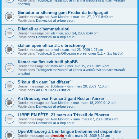
Publié dans
Troidigezh meziantoù all (frank a wirioù evit an darn vrasañ
anezho)
Geriadur ar stlenneg gant Preder da bellgargañ
Dernier message par
Alan Monfort
«
mar. oct. 27, 2009 8:40 am
Publié dans
Danvezioù all a-bep seurt
Difaziañ ar c'hemmadurioù
Dernier message par
job
«
lun. août 24, 2009 6:44 pm
Publié dans
Danvezioù all a-bep seurt
staliañ open office 3.1 e brezhoneg
Dernier message par
envel
«
sam. mai 23, 2009 1:27 pm
Publié dans
Troidigezh OpenOffice.org e brezhoneg (1.1.x, 2.x ha 3.x)
Kemer ma flas evit treiñ phpBB
Dernier message par
Malo-net
«
mer. avr. 15, 2009 10:15 pm
Publié dans
Troidigezh meziantoù all (frank a wirioù evit an darn vrasañ
anezho)
Sikour din gant "an difazer"!
Dernier message par
100drine
«
dim. mars 29, 2009 7:10 pm
Publié dans
An DROUIZIG Difazier
An Drouizig war France 3 gant Red an Amzer
Dernier message par
Alan Monfort
«
mer. mars 18, 2009 9:12 am
Publié dans
Danvezioù all a-bep seurt
LIBRE EN FÊTE. 21 mars au Triskell de Ploeren
Dernier message par
Alan Monfort
«
sam. mars 07, 2009 10:43 am
Publié dans
Danvezioù all a-bep seurt
OpenOffice.org 3.1 en langue bretonne est disponible
Dernier message par
drouizig
«
dim. mars 01, 2009 8:22 am