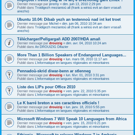
Dernier message par
jeremy
«
dim. juin 13, 2010 2:29 pm
Publié dans
Troidigezh meziantoù all (frank a wirioù evit an darn vrasañ
anezho)
Ubuntu 10.04: Dibab yezh an testennoù nad int ket troet
Dernier message par
Michel
«
dim. juin 06, 2010 10:34 am
Publié dans
Troidigezh meziantoù all (frank a wirioù evit an darn vrasañ
anezho)
Télécharger/Pellgargañ ADD 2007/HDA amañ
Dernier message par
drouizig
«
dim. avr. 04, 2010 10:24 am
Publié dans
An DROUIZIG Difazier
More Than 1 Billion Speakers of Endangered Languages...
Dernier message par
drouizig
«
lun. mars 08, 2010 11:17 am
Publié dans
L'informatique en langues régionales et minoritaires
Pennadoù-skrid diwar-benn ar stlenneg
Dernier message par
drouizig
«
lun. févr. 01, 2010 3:31 pm
Publié dans
L'informatique en langues régionales et minoritaires
Liste des LIPs pour Office 2010
Dernier message par
drouizig
«
ven. janv. 22, 2010 5:35 pm
Publié dans
L'informatique en langues régionales et minoritaires
Le K barré breton a ses caractères officiels !
Dernier message par
drouizig
«
lun. janv. 18, 2010 5:55 pm
Publié dans
L'informatique en langues régionales et minoritaires
Microsoft Windows 7 Will Speak 10 Languages from Africa
Dernier message par
drouizig
«
ven. janv. 15, 2010 6:21 pm
Publié dans
L'informatique en langues régionales et minoritaires
Ethiopia - Microsoft to release Windows 7 in Amharic