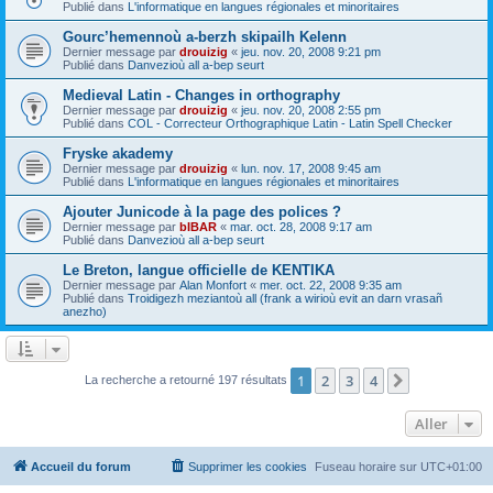
Publié dans
L'informatique en langues régionales et minoritaires
Gourc’hemennoù a-berzh skipailh Kelenn
Dernier message par
drouizig
«
jeu. nov. 20, 2008 9:21 pm
Publié dans
Danvezioù all a-bep seurt
Medieval Latin - Changes in orthography
Dernier message par
drouizig
«
jeu. nov. 20, 2008 2:55 pm
Publié dans
COL - Correcteur Orthographique Latin - Latin Spell Checker
Fryske akademy
Dernier message par
drouizig
«
lun. nov. 17, 2008 9:45 am
Publié dans
L'informatique en langues régionales et minoritaires
Ajouter Junicode à la page des polices ?
Dernier message par
bIBAR
«
mar. oct. 28, 2008 9:17 am
Publié dans
Danvezioù all a-bep seurt
Le Breton, langue officielle de KENTIKA
Dernier message par
Alan Monfort
«
mer. oct. 22, 2008 9:35 am
Publié dans
Troidigezh meziantoù all (frank a wirioù evit an darn vrasañ
anezho)
1
2
3
4
Suivant
La recherche a retourné 197 résultats
Aller
Accueil du forum
Supprimer les cookies
Fuseau horaire sur
UTC+01:00