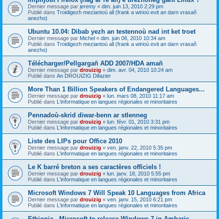
Dernier message par
jeremy
«
dim. juin 13, 2010 2:29 pm
Publié dans
Troidigezh meziantoù all (frank a wirioù evit an darn vrasañ
anezho)
Ubuntu 10.04: Dibab yezh an testennoù nad int ket troet
Dernier message par
Michel
«
dim. juin 06, 2010 10:34 am
Publié dans
Troidigezh meziantoù all (frank a wirioù evit an darn vrasañ
anezho)
Télécharger/Pellgargañ ADD 2007/HDA amañ
Dernier message par
drouizig
«
dim. avr. 04, 2010 10:24 am
Publié dans
An DROUIZIG Difazier
More Than 1 Billion Speakers of Endangered Languages...
Dernier message par
drouizig
«
lun. mars 08, 2010 11:17 am
Publié dans
L'informatique en langues régionales et minoritaires
Pennadoù-skrid diwar-benn ar stlenneg
Dernier message par
drouizig
«
lun. févr. 01, 2010 3:31 pm
Publié dans
L'informatique en langues régionales et minoritaires
Liste des LIPs pour Office 2010
Dernier message par
drouizig
«
ven. janv. 22, 2010 5:35 pm
Publié dans
L'informatique en langues régionales et minoritaires
Le K barré breton a ses caractères officiels !
Dernier message par
drouizig
«
lun. janv. 18, 2010 5:55 pm
Publié dans
L'informatique en langues régionales et minoritaires
Microsoft Windows 7 Will Speak 10 Languages from Africa
Dernier message par
drouizig
«
ven. janv. 15, 2010 6:21 pm
Publié dans
L'informatique en langues régionales et minoritaires
Ethiopia - Microsoft to release Windows 7 in Amharic