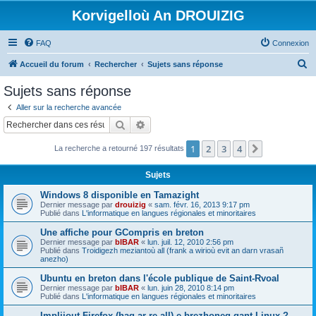
Korvigelloù An DROUIZIG
FAQ
Connexion
R
Accueil du forum
Rechercher
Sujets sans réponse
e
Sujets sans réponse
c
Aller sur la recherche avancée
h
Rechercher
Recherche avancée
e
1
2
3
4
Suivant
La recherche a retourné 197 résultats
r
c
Sujets
h
Windows 8 disponible en Tamazight
e
Dernier message par
drouizig
«
sam. févr. 16, 2013 9:17 pm
Publié dans
L'informatique en langues régionales et minoritaires
r
Une affiche pour GCompris en breton
Dernier message par
bIBAR
«
lun. juil. 12, 2010 2:56 pm
Publié dans
Troidigezh meziantoù all (frank a wirioù evit an darn vrasañ
anezho)
Ubuntu en breton dans l'école publique de Saint-Rvoal
Dernier message par
bIBAR
«
lun. juin 28, 2010 8:14 pm
Publié dans
L'informatique en langues régionales et minoritaires
Implijout Firefox (hag ar re all) e brezhoneg gant Linux ?