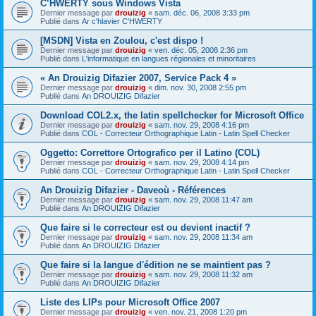
C’HWERTY sous Windows Vista
Dernier message par
drouizig
«
sam. déc. 06, 2008 3:33 pm
Publié dans
Ar c'hlavier C'HWERTY
[MSDN] Vista en Zoulou, c'est dispo !
Dernier message par
drouizig
«
ven. déc. 05, 2008 2:36 pm
Publié dans
L'informatique en langues régionales et minoritaires
« An Drouizig Difazier 2007, Service Pack 4 »
Dernier message par
drouizig
«
dim. nov. 30, 2008 2:55 pm
Publié dans
An DROUIZIG Difazier
Download COL2.x, the latin spellchecker for Microsoft Office
Dernier message par
drouizig
«
sam. nov. 29, 2008 4:16 pm
Publié dans
COL - Correcteur Orthographique Latin - Latin Spell Checker
Oggetto: Correttore Ortografico per il Latino (COL)
Dernier message par
drouizig
«
sam. nov. 29, 2008 4:14 pm
Publié dans
COL - Correcteur Orthographique Latin - Latin Spell Checker
An Drouizig Difazier - Daveoù - Références
Dernier message par
drouizig
«
sam. nov. 29, 2008 11:47 am
Publié dans
An DROUIZIG Difazier
Que faire si le correcteur est ou devient inactif ?
Dernier message par
drouizig
«
sam. nov. 29, 2008 11:34 am
Publié dans
An DROUIZIG Difazier
Que faire si la langue d'édition ne se maintient pas ?
Dernier message par
drouizig
«
sam. nov. 29, 2008 11:32 am
Publié dans
An DROUIZIG Difazier
Liste des LIPs pour Microsoft Office 2007
Dernier message par
drouizig
«
ven. nov. 21, 2008 1:20 pm