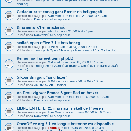
Publié dans
Troidigezh meziantoù all (frank a wirioù evit an darn vrasañ
anezho)
Geriadur ar stlenneg gant Preder da bellgargañ
Dernier message par
Alan Monfort
«
mar. oct. 27, 2009 8:40 am
Publié dans
Danvezioù all a-bep seurt
Difaziañ ar c'hemmadurioù
Dernier message par
job
«
lun. août 24, 2009 6:44 pm
Publié dans
Danvezioù all a-bep seurt
staliañ open office 3.1 e brezhoneg
Dernier message par
envel
«
sam. mai 23, 2009 1:27 pm
Publié dans
Troidigezh OpenOffice.org e brezhoneg (1.1.x, 2.x ha 3.x)
Kemer ma flas evit treiñ phpBB
Dernier message par
Malo-net
«
mer. avr. 15, 2009 10:15 pm
Publié dans
Troidigezh meziantoù all (frank a wirioù evit an darn vrasañ
anezho)
Sikour din gant "an difazer"!
Dernier message par
100drine
«
dim. mars 29, 2009 7:10 pm
Publié dans
An DROUIZIG Difazier
An Drouizig war France 3 gant Red an Amzer
Dernier message par
Alan Monfort
«
mer. mars 18, 2009 9:12 am
Publié dans
Danvezioù all a-bep seurt
LIBRE EN FÊTE. 21 mars au Triskell de Ploeren
Dernier message par
Alan Monfort
«
sam. mars 07, 2009 10:43 am
Publié dans
Danvezioù all a-bep seurt
OpenOffice.org 3.1 en langue bretonne est disponible
Dernier message par
drouizig
«
dim. mars 01, 2009 8:22 am