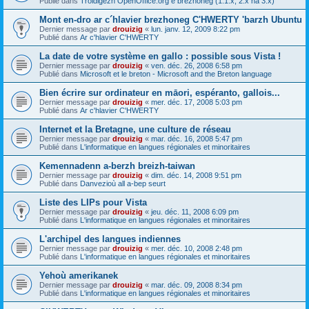
Publié dans
Troidigezh OpenOffice.org e brezhoneg (1.1.x, 2.x ha 3.x)
Mont en-dro ar c´hlavier brezhoneg C'HWERTY 'barzh Ubuntu
Dernier message par
drouizig
«
lun. janv. 12, 2009 8:22 pm
Publié dans
Ar c'hlavier C'HWERTY
La date de votre système en gallo : possible sous Vista !
Dernier message par
drouizig
«
ven. déc. 26, 2008 6:58 pm
Publié dans
Microsoft et le breton - Microsoft and the Breton language
Bien écrire sur ordinateur en māori, espéranto, gallois...
Dernier message par
drouizig
«
mer. déc. 17, 2008 5:03 pm
Publié dans
Ar c'hlavier C'HWERTY
Internet et la Bretagne, une culture de réseau
Dernier message par
drouizig
«
mar. déc. 16, 2008 5:47 pm
Publié dans
L'informatique en langues régionales et minoritaires
Kemennadenn a-berzh breizh-taiwan
Dernier message par
drouizig
«
dim. déc. 14, 2008 9:51 pm
Publié dans
Danvezioù all a-bep seurt
Liste des LIPs pour Vista
Dernier message par
drouizig
«
jeu. déc. 11, 2008 6:09 pm
Publié dans
L'informatique en langues régionales et minoritaires
L'archipel des langues indiennes
Dernier message par
drouizig
«
mer. déc. 10, 2008 2:48 pm
Publié dans
L'informatique en langues régionales et minoritaires
Yehoù amerikanek
Dernier message par
drouizig
«
mar. déc. 09, 2008 8:34 pm
Publié dans
L'informatique en langues régionales et minoritaires