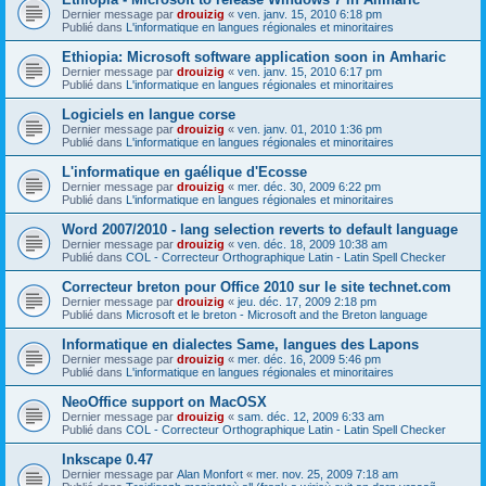
Dernier message par
drouizig
«
ven. janv. 15, 2010 6:18 pm
Publié dans
L'informatique en langues régionales et minoritaires
Ethiopia: Microsoft software application soon in Amharic
Dernier message par
drouizig
«
ven. janv. 15, 2010 6:17 pm
Publié dans
L'informatique en langues régionales et minoritaires
Logiciels en langue corse
Dernier message par
drouizig
«
ven. janv. 01, 2010 1:36 pm
Publié dans
L'informatique en langues régionales et minoritaires
L'informatique en gaélique d'Ecosse
Dernier message par
drouizig
«
mer. déc. 30, 2009 6:22 pm
Publié dans
L'informatique en langues régionales et minoritaires
Word 2007/2010 - lang selection reverts to default language
Dernier message par
drouizig
«
ven. déc. 18, 2009 10:38 am
Publié dans
COL - Correcteur Orthographique Latin - Latin Spell Checker
Correcteur breton pour Office 2010 sur le site technet.com
Dernier message par
drouizig
«
jeu. déc. 17, 2009 2:18 pm
Publié dans
Microsoft et le breton - Microsoft and the Breton language
Informatique en dialectes Same, langues des Lapons
Dernier message par
drouizig
«
mer. déc. 16, 2009 5:46 pm
Publié dans
L'informatique en langues régionales et minoritaires
NeoOffice support on MacOSX
Dernier message par
drouizig
«
sam. déc. 12, 2009 6:33 am
Publié dans
COL - Correcteur Orthographique Latin - Latin Spell Checker
Inkscape 0.47
Dernier message par
Alan Monfort
«
mer. nov. 25, 2009 7:18 am