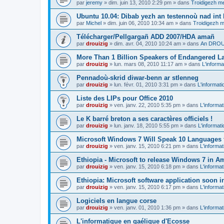
par
jeremy
»
dim. juin 13, 2010 2:29 pm
» dans
Troidigezh me
Ubuntu 10.04: Dibab yezh an testennoù nad int k
par
Michel
»
dim. juin 06, 2010 10:34 am
» dans
Troidigezh m
Télécharger/Pellgargañ ADD 2007/HDA amañ
par
drouizig
»
dim. avr. 04, 2010 10:24 am
» dans
An DROUI
More Than 1 Billion Speakers of Endangered L
par
drouizig
»
lun. mars 08, 2010 11:17 am
» dans
L'informa
Pennadoù-skrid diwar-benn ar stlenneg
par
drouizig
»
lun. févr. 01, 2010 3:31 pm
» dans
L'informati
Liste des LIPs pour Office 2010
par
drouizig
»
ven. janv. 22, 2010 5:35 pm
» dans
L'informat
Le K barré breton a ses caractères officiels !
par
drouizig
»
lun. janv. 18, 2010 5:55 pm
» dans
L'informat
Microsoft Windows 7 Will Speak 10 Languages 
par
drouizig
»
ven. janv. 15, 2010 6:21 pm
» dans
L'informat
Ethiopia - Microsoft to release Windows 7 in A
par
drouizig
»
ven. janv. 15, 2010 6:18 pm
» dans
L'informat
Ethiopia: Microsoft software application soon 
par
drouizig
»
ven. janv. 15, 2010 6:17 pm
» dans
L'informat
Logiciels en langue corse
par
drouizig
»
ven. janv. 01, 2010 1:36 pm
» dans
L'informat
L'informatique en gaélique d'Ecosse