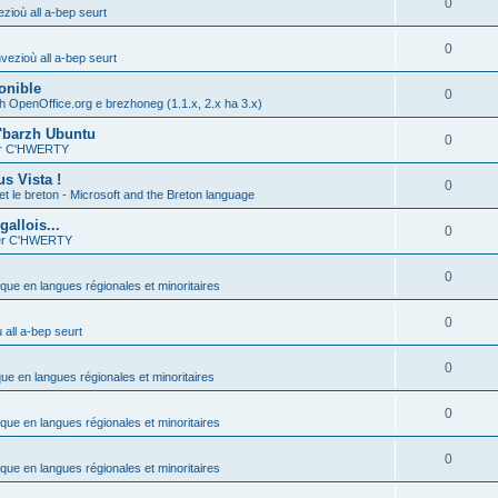
0
zioù all a-bep seurt
0
vezioù all a-bep seurt
onible
0
h OpenOffice.org e brezhoneg (1.1.x, 2.x ha 3.x)
'barzh Ubuntu
0
ier C'HWERTY
s Vista !
0
et le breton - Microsoft and the Breton language
allois...
0
ier C'HWERTY
0
ique en langues régionales et minoritaires
0
all a-bep seurt
0
que en langues régionales et minoritaires
0
ique en langues régionales et minoritaires
0
ique en langues régionales et minoritaires