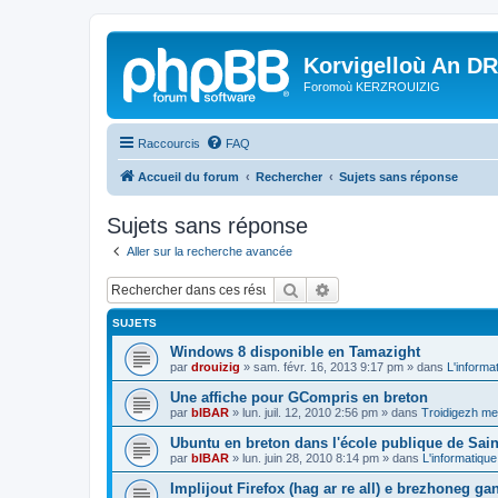
Korvigelloù An D
Foromoù KERZROUIZIG
Raccourcis
FAQ
Accueil du forum
Rechercher
Sujets sans réponse
Sujets sans réponse
Aller sur la recherche avancée
Rechercher
Recherche avancée
SUJETS
Windows 8 disponible en Tamazight
par
drouizig
»
sam. févr. 16, 2013 9:17 pm
» dans
L'informa
Une affiche pour GCompris en breton
par
bIBAR
»
lun. juil. 12, 2010 2:56 pm
» dans
Troidigezh mez
Ubuntu en breton dans l'école publique de Sain
par
bIBAR
»
lun. juin 28, 2010 8:14 pm
» dans
L'informatique
Implijout Firefox (hag ar re all) e brezhoneg ga