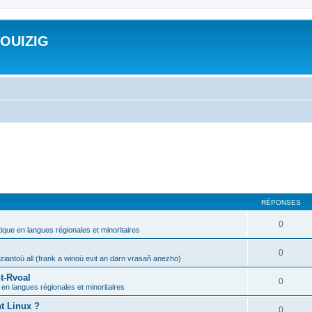
ROUIZIG
RÉPONSES
0
tique en langues régionales et minoritaires
0
iantoù all (frank a wirioù evit an darn vrasañ anezho)
t-Rvoal
0
 en langues régionales et minoritaires
nt Linux ?
0