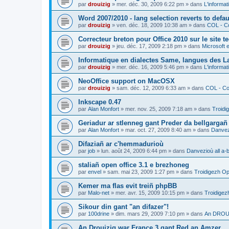
par
drouizig
»
mer. déc. 30, 2009 6:22 pm
» dans
L'informat
Word 2007/2010 - lang selection reverts to defa
par
drouizig
»
ven. déc. 18, 2009 10:38 am
» dans
COL - Co
Correcteur breton pour Office 2010 sur le site 
par
drouizig
»
jeu. déc. 17, 2009 2:18 pm
» dans
Microsoft e
Informatique en dialectes Same, langues des 
par
drouizig
»
mer. déc. 16, 2009 5:46 pm
» dans
L'informat
NeoOffice support on MacOSX
par
drouizig
»
sam. déc. 12, 2009 6:33 am
» dans
COL - Cor
Inkscape 0.47
par
Alan Monfort
»
mer. nov. 25, 2009 7:18 am
» dans
Troidi
Geriadur ar stlenneg gant Preder da bellgargañ
par
Alan Monfort
»
mar. oct. 27, 2009 8:40 am
» dans
Danvezi
Difaziañ ar c'hemmadurioù
par
job
»
lun. août 24, 2009 6:44 pm
» dans
Danvezioù all a-
staliañ open office 3.1 e brezhoneg
par
envel
»
sam. mai 23, 2009 1:27 pm
» dans
Troidigezh Op
Kemer ma flas evit treiñ phpBB
par
Malo-net
»
mer. avr. 15, 2009 10:15 pm
» dans
Troidigez
Sikour din gant "an difazer"!
par
100drine
»
dim. mars 29, 2009 7:10 pm
» dans
An DROUI
An Drouizig war France 3 gant Red an Amzer