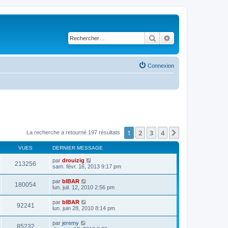
Rechercher
Recherche avancé
Connexion
1
2
3
4
Suivant
La recherche a retourné 197 résultats
VUES
DERNIER MESSAGE
par
drouizig
213256
sam. févr. 16, 2013 9:17 pm
par
bIBAR
180054
lun. juil. 12, 2010 2:56 pm
par
bIBAR
92241
lun. juin 28, 2010 8:14 pm
par
jeremy
85232