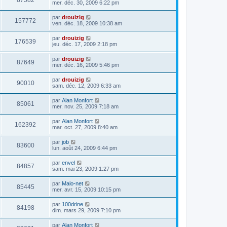
87582
mer. déc. 30, 2009 6:22 pm
par
drouizig
157772
ven. déc. 18, 2009 10:38 am
par
drouizig
176539
jeu. déc. 17, 2009 2:18 pm
par
drouizig
87649
mer. déc. 16, 2009 5:46 pm
par
drouizig
90010
sam. déc. 12, 2009 6:33 am
par
Alan Monfort
85061
mer. nov. 25, 2009 7:18 am
par
Alan Monfort
162392
mar. oct. 27, 2009 8:40 am
par
job
83600
lun. août 24, 2009 6:44 pm
par
envel
84857
sam. mai 23, 2009 1:27 pm
par
Malo-net
85445
mer. avr. 15, 2009 10:15 pm
par
100drine
84198
dim. mars 29, 2009 7:10 pm
par
Alan Monfort