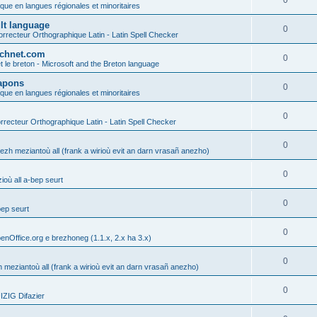
0
ique en langues régionales et minoritaires
ult language
0
rrecteur Orthographique Latin - Latin Spell Checker
technet.com
0
t le breton - Microsoft and the Breton language
Lapons
0
ique en langues régionales et minoritaires
0
recteur Orthographique Latin - Latin Spell Checker
0
gezh meziantoù all (frank a wirioù evit an darn vrasañ anezho)
0
où all a-bep seurt
0
bep seurt
0
enOffice.org e brezhoneg (1.1.x, 2.x ha 3.x)
0
h meziantoù all (frank a wirioù evit an darn vrasañ anezho)
0
ZIG Difazier