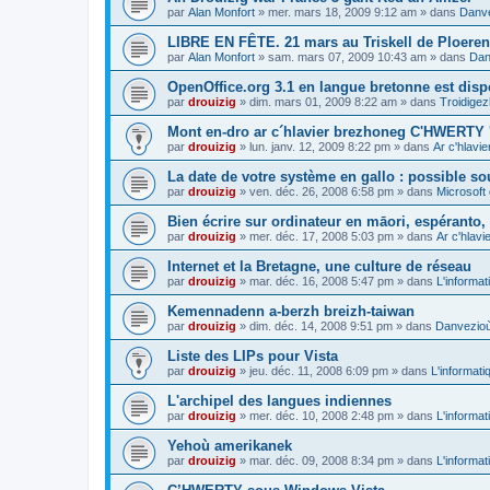
par
Alan Monfort
»
mer. mars 18, 2009 9:12 am
» dans
Danve
LIBRE EN FÊTE. 21 mars au Triskell de Ploeren
par
Alan Monfort
»
sam. mars 07, 2009 10:43 am
» dans
Dan
OpenOffice.org 3.1 en langue bretonne est disp
par
drouizig
»
dim. mars 01, 2009 8:22 am
» dans
Troidigez
Mont en-dro ar c´hlavier brezhoneg C'HWERTY 
par
drouizig
»
lun. janv. 12, 2009 8:22 pm
» dans
Ar c'hlav
La date de votre système en gallo : possible sou
par
drouizig
»
ven. déc. 26, 2008 6:58 pm
» dans
Microsoft 
Bien écrire sur ordinateur en māori, espéranto, g
par
drouizig
»
mer. déc. 17, 2008 5:03 pm
» dans
Ar c'hlav
Internet et la Bretagne, une culture de réseau
par
drouizig
»
mar. déc. 16, 2008 5:47 pm
» dans
L'informat
Kemennadenn a-berzh breizh-taiwan
par
drouizig
»
dim. déc. 14, 2008 9:51 pm
» dans
Danvezioù 
Liste des LIPs pour Vista
par
drouizig
»
jeu. déc. 11, 2008 6:09 pm
» dans
L'informati
L'archipel des langues indiennes
par
drouizig
»
mer. déc. 10, 2008 2:48 pm
» dans
L'informat
Yehoù amerikanek
par
drouizig
»
mar. déc. 09, 2008 8:34 pm
» dans
L'informat