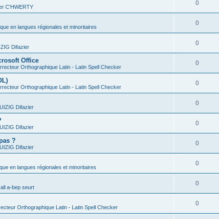
0
vier C'HWERTY
0
ique en langues régionales et minoritaires
0
IG Difazier
rosoft Office
0
recteur Orthographique Latin - Latin Spell Checker
OL)
0
recteur Orthographique Latin - Latin Spell Checker
0
IZIG Difazier
?
0
IZIG Difazier
 pas ?
0
IZIG Difazier
0
ique en langues régionales et minoritaires
0
all a-bep seurt
0
ecteur Orthographique Latin - Latin Spell Checker