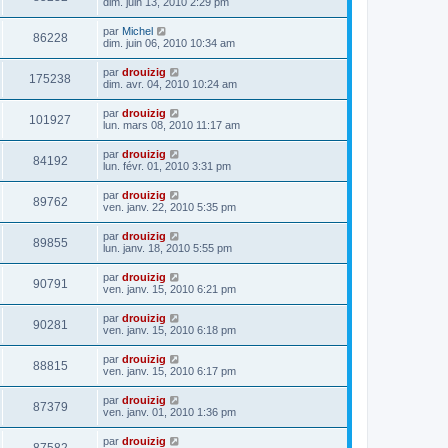
dim. juin 13, 2010 2:29 pm
par
Michel
86228
dim. juin 06, 2010 10:34 am
par
drouizig
175238
dim. avr. 04, 2010 10:24 am
par
drouizig
101927
lun. mars 08, 2010 11:17 am
par
drouizig
84192
lun. févr. 01, 2010 3:31 pm
par
drouizig
89762
ven. janv. 22, 2010 5:35 pm
par
drouizig
89855
lun. janv. 18, 2010 5:55 pm
par
drouizig
90791
ven. janv. 15, 2010 6:21 pm
par
drouizig
90281
ven. janv. 15, 2010 6:18 pm
par
drouizig
88815
ven. janv. 15, 2010 6:17 pm
par
drouizig
87379
ven. janv. 01, 2010 1:36 pm
par
drouizig