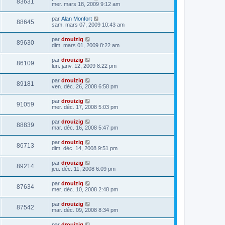
83631
mer. mars 18, 2009 9:12 am
par
Alan Monfort
88645
sam. mars 07, 2009 10:43 am
par
drouizig
89630
dim. mars 01, 2009 8:22 am
par
drouizig
86109
lun. janv. 12, 2009 8:22 pm
par
drouizig
89181
ven. déc. 26, 2008 6:58 pm
par
drouizig
91059
mer. déc. 17, 2008 5:03 pm
par
drouizig
88839
mar. déc. 16, 2008 5:47 pm
par
drouizig
86713
dim. déc. 14, 2008 9:51 pm
par
drouizig
89214
jeu. déc. 11, 2008 6:09 pm
par
drouizig
87634
mer. déc. 10, 2008 2:48 pm
par
drouizig
87542
mar. déc. 09, 2008 8:34 pm
par
drouizig