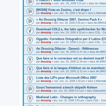
C’HWERTY sous Windows Vista
par
drouizig
»
sam. déc. 06, 2008 3:33 pm
» dans
Ar c'hla
[MSDN] Vista en Zoulou, c'est dispo !
par
drouizig
»
ven. déc. 05, 2008 2:36 pm
» dans
L'informat
« An Drouizig Difazier 2007, Service Pack 4 »
par
drouizig
»
dim. nov. 30, 2008 2:55 pm
» dans
An DROUIZ
Download COL2.x, the latin spellchecker for Mic
par
drouizig
»
sam. nov. 29, 2008 4:16 pm
» dans
COL - Cor
Oggetto: Correttore Ortografico per il Latino (C
par
drouizig
»
sam. nov. 29, 2008 4:14 pm
» dans
COL - Cor
An Drouizig Difazier - Daveoù - Références
par
drouizig
»
sam. nov. 29, 2008 11:47 am
» dans
An DROU
Que faire si le correcteur est ou devient inactif 
par
drouizig
»
sam. nov. 29, 2008 11:34 am
» dans
An DROU
Que faire si la langue d'édition ne se maintient
par
drouizig
»
sam. nov. 29, 2008 11:32 am
» dans
An DROU
Liste des LIPs pour Microsoft Office 2007
par
drouizig
»
ven. nov. 21, 2008 1:20 pm
» dans
L'informat
Gourc’hemennoù a-berzh skipailh Kelenn
par
drouizig
»
jeu. nov. 20, 2008 9:21 pm
» dans
Danvezioù 
Medieval Latin - Changes in orthography
par
drouizig
»
jeu. nov. 20, 2008 2:55 pm
» dans
COL - Corr