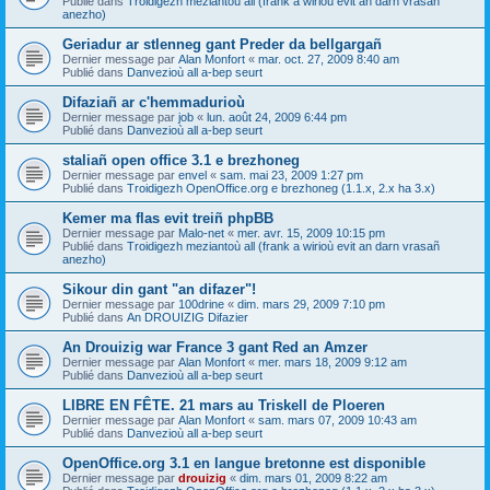
Publié dans
Troidigezh meziantoù all (frank a wirioù evit an darn vrasañ
anezho)
Geriadur ar stlenneg gant Preder da bellgargañ
Dernier message par
Alan Monfort
«
mar. oct. 27, 2009 8:40 am
Publié dans
Danvezioù all a-bep seurt
Difaziañ ar c'hemmadurioù
Dernier message par
job
«
lun. août 24, 2009 6:44 pm
Publié dans
Danvezioù all a-bep seurt
staliañ open office 3.1 e brezhoneg
Dernier message par
envel
«
sam. mai 23, 2009 1:27 pm
Publié dans
Troidigezh OpenOffice.org e brezhoneg (1.1.x, 2.x ha 3.x)
Kemer ma flas evit treiñ phpBB
Dernier message par
Malo-net
«
mer. avr. 15, 2009 10:15 pm
Publié dans
Troidigezh meziantoù all (frank a wirioù evit an darn vrasañ
anezho)
Sikour din gant "an difazer"!
Dernier message par
100drine
«
dim. mars 29, 2009 7:10 pm
Publié dans
An DROUIZIG Difazier
An Drouizig war France 3 gant Red an Amzer
Dernier message par
Alan Monfort
«
mer. mars 18, 2009 9:12 am
Publié dans
Danvezioù all a-bep seurt
LIBRE EN FÊTE. 21 mars au Triskell de Ploeren
Dernier message par
Alan Monfort
«
sam. mars 07, 2009 10:43 am
Publié dans
Danvezioù all a-bep seurt
OpenOffice.org 3.1 en langue bretonne est disponible
Dernier message par
drouizig
«
dim. mars 01, 2009 8:22 am