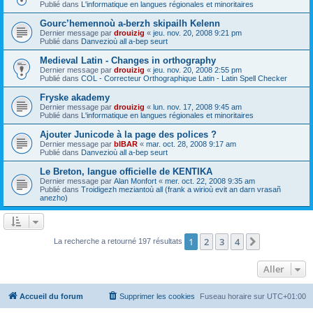
Publié dans
L'informatique en langues régionales et minoritaires
Gourc’hemennoù a-berzh skipailh Kelenn
Dernier message par
drouizig
«
jeu. nov. 20, 2008 9:21 pm
Publié dans
Danvezioù all a-bep seurt
Medieval Latin - Changes in orthography
Dernier message par
drouizig
«
jeu. nov. 20, 2008 2:55 pm
Publié dans
COL - Correcteur Orthographique Latin - Latin Spell Checker
Fryske akademy
Dernier message par
drouizig
«
lun. nov. 17, 2008 9:45 am
Publié dans
L'informatique en langues régionales et minoritaires
Ajouter Junicode à la page des polices ?
Dernier message par
bIBAR
«
mar. oct. 28, 2008 9:17 am
Publié dans
Danvezioù all a-bep seurt
Le Breton, langue officielle de KENTIKA
Dernier message par
Alan Monfort
«
mer. oct. 22, 2008 9:35 am
Publié dans
Troidigezh meziantoù all (frank a wirioù evit an darn vrasañ
anezho)
1
2
3
4
Suivant
La recherche a retourné 197 résultats
Aller
Accueil du forum
Supprimer les cookies
Fuseau horaire sur
UTC+01:00