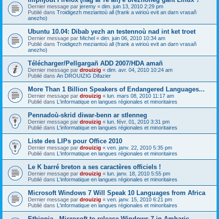
Dernier message par
jeremy
«
dim. juin 13, 2010 2:29 pm
Publié dans
Troidigezh meziantoù all (frank a wirioù evit an darn vrasañ
anezho)
Ubuntu 10.04: Dibab yezh an testennoù nad int ket troet
Dernier message par
Michel
«
dim. juin 06, 2010 10:34 am
Publié dans
Troidigezh meziantoù all (frank a wirioù evit an darn vrasañ
anezho)
Télécharger/Pellgargañ ADD 2007/HDA amañ
Dernier message par
drouizig
«
dim. avr. 04, 2010 10:24 am
Publié dans
An DROUIZIG Difazier
More Than 1 Billion Speakers of Endangered Languages...
Dernier message par
drouizig
«
lun. mars 08, 2010 11:17 am
Publié dans
L'informatique en langues régionales et minoritaires
Pennadoù-skrid diwar-benn ar stlenneg
Dernier message par
drouizig
«
lun. févr. 01, 2010 3:31 pm
Publié dans
L'informatique en langues régionales et minoritaires
Liste des LIPs pour Office 2010
Dernier message par
drouizig
«
ven. janv. 22, 2010 5:35 pm
Publié dans
L'informatique en langues régionales et minoritaires
Le K barré breton a ses caractères officiels !
Dernier message par
drouizig
«
lun. janv. 18, 2010 5:55 pm
Publié dans
L'informatique en langues régionales et minoritaires
Microsoft Windows 7 Will Speak 10 Languages from Africa
Dernier message par
drouizig
«
ven. janv. 15, 2010 6:21 pm
Publié dans
L'informatique en langues régionales et minoritaires
Ethiopia - Microsoft to release Windows 7 in Amharic