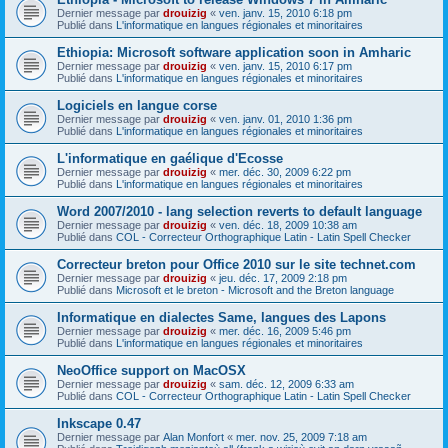
Dernier message par
drouizig
«
ven. janv. 15, 2010 6:18 pm
Publié dans
L'informatique en langues régionales et minoritaires
Ethiopia: Microsoft software application soon in Amharic
Dernier message par
drouizig
«
ven. janv. 15, 2010 6:17 pm
Publié dans
L'informatique en langues régionales et minoritaires
Logiciels en langue corse
Dernier message par
drouizig
«
ven. janv. 01, 2010 1:36 pm
Publié dans
L'informatique en langues régionales et minoritaires
L'informatique en gaélique d'Ecosse
Dernier message par
drouizig
«
mer. déc. 30, 2009 6:22 pm
Publié dans
L'informatique en langues régionales et minoritaires
Word 2007/2010 - lang selection reverts to default language
Dernier message par
drouizig
«
ven. déc. 18, 2009 10:38 am
Publié dans
COL - Correcteur Orthographique Latin - Latin Spell Checker
Correcteur breton pour Office 2010 sur le site technet.com
Dernier message par
drouizig
«
jeu. déc. 17, 2009 2:18 pm
Publié dans
Microsoft et le breton - Microsoft and the Breton language
Informatique en dialectes Same, langues des Lapons
Dernier message par
drouizig
«
mer. déc. 16, 2009 5:46 pm
Publié dans
L'informatique en langues régionales et minoritaires
NeoOffice support on MacOSX
Dernier message par
drouizig
«
sam. déc. 12, 2009 6:33 am
Publié dans
COL - Correcteur Orthographique Latin - Latin Spell Checker
Inkscape 0.47
Dernier message par
Alan Monfort
«
mer. nov. 25, 2009 7:18 am