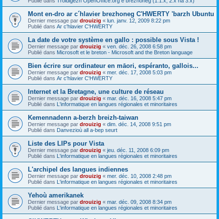
Publié dans
Troidigezh OpenOffice.org e brezhoneg (1.1.x, 2.x ha 3.x)
Mont en-dro ar c´hlavier brezhoneg C'HWERTY 'barzh Ubuntu
Dernier message par
drouizig
«
lun. janv. 12, 2009 8:22 pm
Publié dans
Ar c'hlavier C'HWERTY
La date de votre système en gallo : possible sous Vista !
Dernier message par
drouizig
«
ven. déc. 26, 2008 6:58 pm
Publié dans
Microsoft et le breton - Microsoft and the Breton language
Bien écrire sur ordinateur en māori, espéranto, gallois...
Dernier message par
drouizig
«
mer. déc. 17, 2008 5:03 pm
Publié dans
Ar c'hlavier C'HWERTY
Internet et la Bretagne, une culture de réseau
Dernier message par
drouizig
«
mar. déc. 16, 2008 5:47 pm
Publié dans
L'informatique en langues régionales et minoritaires
Kemennadenn a-berzh breizh-taiwan
Dernier message par
drouizig
«
dim. déc. 14, 2008 9:51 pm
Publié dans
Danvezioù all a-bep seurt
Liste des LIPs pour Vista
Dernier message par
drouizig
«
jeu. déc. 11, 2008 6:09 pm
Publié dans
L'informatique en langues régionales et minoritaires
L'archipel des langues indiennes
Dernier message par
drouizig
«
mer. déc. 10, 2008 2:48 pm
Publié dans
L'informatique en langues régionales et minoritaires
Yehoù amerikanek
Dernier message par
drouizig
«
mar. déc. 09, 2008 8:34 pm
Publié dans
L'informatique en langues régionales et minoritaires