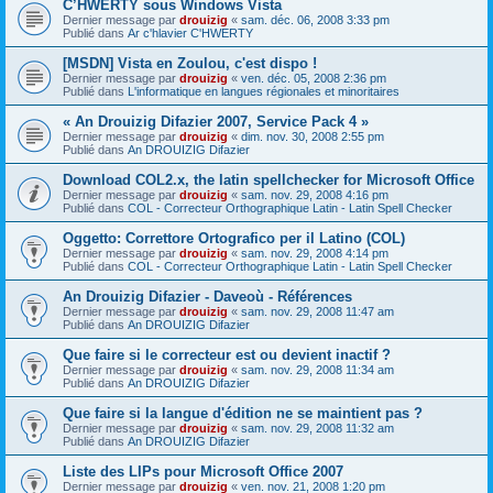
C’HWERTY sous Windows Vista
Dernier message par
drouizig
«
sam. déc. 06, 2008 3:33 pm
Publié dans
Ar c'hlavier C'HWERTY
[MSDN] Vista en Zoulou, c'est dispo !
Dernier message par
drouizig
«
ven. déc. 05, 2008 2:36 pm
Publié dans
L'informatique en langues régionales et minoritaires
« An Drouizig Difazier 2007, Service Pack 4 »
Dernier message par
drouizig
«
dim. nov. 30, 2008 2:55 pm
Publié dans
An DROUIZIG Difazier
Download COL2.x, the latin spellchecker for Microsoft Office
Dernier message par
drouizig
«
sam. nov. 29, 2008 4:16 pm
Publié dans
COL - Correcteur Orthographique Latin - Latin Spell Checker
Oggetto: Correttore Ortografico per il Latino (COL)
Dernier message par
drouizig
«
sam. nov. 29, 2008 4:14 pm
Publié dans
COL - Correcteur Orthographique Latin - Latin Spell Checker
An Drouizig Difazier - Daveoù - Références
Dernier message par
drouizig
«
sam. nov. 29, 2008 11:47 am
Publié dans
An DROUIZIG Difazier
Que faire si le correcteur est ou devient inactif ?
Dernier message par
drouizig
«
sam. nov. 29, 2008 11:34 am
Publié dans
An DROUIZIG Difazier
Que faire si la langue d'édition ne se maintient pas ?
Dernier message par
drouizig
«
sam. nov. 29, 2008 11:32 am
Publié dans
An DROUIZIG Difazier
Liste des LIPs pour Microsoft Office 2007
Dernier message par
drouizig
«
ven. nov. 21, 2008 1:20 pm