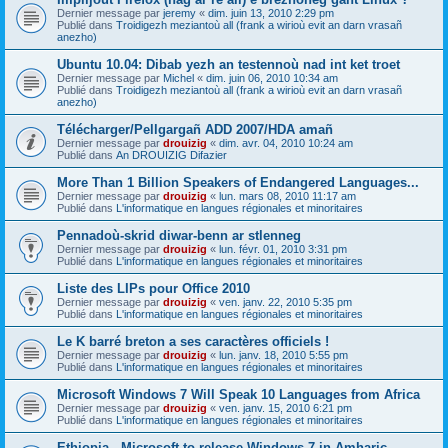
Dernier message par
jeremy
«
dim. juin 13, 2010 2:29 pm
Publié dans
Troidigezh meziantoù all (frank a wirioù evit an darn vrasañ
anezho)
Ubuntu 10.04: Dibab yezh an testennoù nad int ket troet
Dernier message par
Michel
«
dim. juin 06, 2010 10:34 am
Publié dans
Troidigezh meziantoù all (frank a wirioù evit an darn vrasañ
anezho)
Télécharger/Pellgargañ ADD 2007/HDA amañ
Dernier message par
drouizig
«
dim. avr. 04, 2010 10:24 am
Publié dans
An DROUIZIG Difazier
More Than 1 Billion Speakers of Endangered Languages...
Dernier message par
drouizig
«
lun. mars 08, 2010 11:17 am
Publié dans
L'informatique en langues régionales et minoritaires
Pennadoù-skrid diwar-benn ar stlenneg
Dernier message par
drouizig
«
lun. févr. 01, 2010 3:31 pm
Publié dans
L'informatique en langues régionales et minoritaires
Liste des LIPs pour Office 2010
Dernier message par
drouizig
«
ven. janv. 22, 2010 5:35 pm
Publié dans
L'informatique en langues régionales et minoritaires
Le K barré breton a ses caractères officiels !
Dernier message par
drouizig
«
lun. janv. 18, 2010 5:55 pm
Publié dans
L'informatique en langues régionales et minoritaires
Microsoft Windows 7 Will Speak 10 Languages from Africa
Dernier message par
drouizig
«
ven. janv. 15, 2010 6:21 pm
Publié dans
L'informatique en langues régionales et minoritaires
Ethiopia - Microsoft to release Windows 7 in Amharic