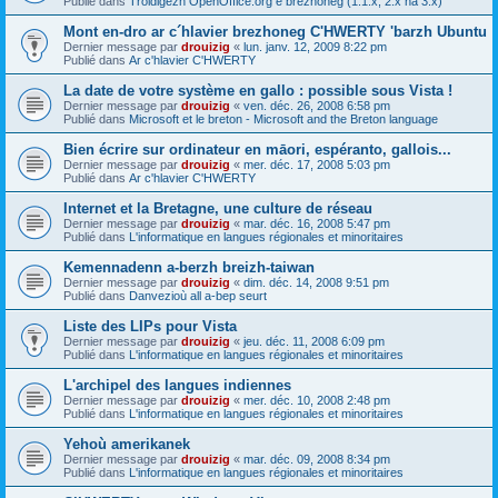
Publié dans
Troidigezh OpenOffice.org e brezhoneg (1.1.x, 2.x ha 3.x)
Mont en-dro ar c´hlavier brezhoneg C'HWERTY 'barzh Ubuntu
Dernier message par
drouizig
«
lun. janv. 12, 2009 8:22 pm
Publié dans
Ar c'hlavier C'HWERTY
La date de votre système en gallo : possible sous Vista !
Dernier message par
drouizig
«
ven. déc. 26, 2008 6:58 pm
Publié dans
Microsoft et le breton - Microsoft and the Breton language
Bien écrire sur ordinateur en māori, espéranto, gallois...
Dernier message par
drouizig
«
mer. déc. 17, 2008 5:03 pm
Publié dans
Ar c'hlavier C'HWERTY
Internet et la Bretagne, une culture de réseau
Dernier message par
drouizig
«
mar. déc. 16, 2008 5:47 pm
Publié dans
L'informatique en langues régionales et minoritaires
Kemennadenn a-berzh breizh-taiwan
Dernier message par
drouizig
«
dim. déc. 14, 2008 9:51 pm
Publié dans
Danvezioù all a-bep seurt
Liste des LIPs pour Vista
Dernier message par
drouizig
«
jeu. déc. 11, 2008 6:09 pm
Publié dans
L'informatique en langues régionales et minoritaires
L'archipel des langues indiennes
Dernier message par
drouizig
«
mer. déc. 10, 2008 2:48 pm
Publié dans
L'informatique en langues régionales et minoritaires
Yehoù amerikanek
Dernier message par
drouizig
«
mar. déc. 09, 2008 8:34 pm
Publié dans
L'informatique en langues régionales et minoritaires