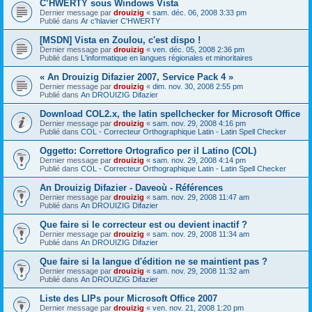
C’HWERTY sous Windows Vista
Dernier message par
drouizig
«
sam. déc. 06, 2008 3:33 pm
Publié dans
Ar c'hlavier C'HWERTY
[MSDN] Vista en Zoulou, c'est dispo !
Dernier message par
drouizig
«
ven. déc. 05, 2008 2:36 pm
Publié dans
L'informatique en langues régionales et minoritaires
« An Drouizig Difazier 2007, Service Pack 4 »
Dernier message par
drouizig
«
dim. nov. 30, 2008 2:55 pm
Publié dans
An DROUIZIG Difazier
Download COL2.x, the latin spellchecker for Microsoft Office
Dernier message par
drouizig
«
sam. nov. 29, 2008 4:16 pm
Publié dans
COL - Correcteur Orthographique Latin - Latin Spell Checker
Oggetto: Correttore Ortografico per il Latino (COL)
Dernier message par
drouizig
«
sam. nov. 29, 2008 4:14 pm
Publié dans
COL - Correcteur Orthographique Latin - Latin Spell Checker
An Drouizig Difazier - Daveoù - Références
Dernier message par
drouizig
«
sam. nov. 29, 2008 11:47 am
Publié dans
An DROUIZIG Difazier
Que faire si le correcteur est ou devient inactif ?
Dernier message par
drouizig
«
sam. nov. 29, 2008 11:34 am
Publié dans
An DROUIZIG Difazier
Que faire si la langue d'édition ne se maintient pas ?
Dernier message par
drouizig
«
sam. nov. 29, 2008 11:32 am
Publié dans
An DROUIZIG Difazier
Liste des LIPs pour Microsoft Office 2007
Dernier message par
drouizig
«
ven. nov. 21, 2008 1:20 pm