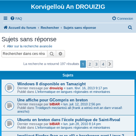
Korvigelloù An DROUIZIG
FAQ
Connexion
R
Accueil du forum
Rechercher
Sujets sans réponse
e
Sujets sans réponse
c
Aller sur la recherche avancée
h
Rechercher
Recherche avancée
e
1
2
3
4
Suivant
La recherche a retourné 197 résultats
r
c
Sujets
h
Windows 8 disponible en Tamazight
e
Dernier message par
drouizig
«
sam. févr. 16, 2013 9:17 pm
Publié dans
L'informatique en langues régionales et minoritaires
r
Une affiche pour GCompris en breton
Dernier message par
bIBAR
«
lun. juil. 12, 2010 2:56 pm
Publié dans
Troidigezh meziantoù all (frank a wirioù evit an darn vrasañ
anezho)
Ubuntu en breton dans l'école publique de Saint-Rvoal
Dernier message par
bIBAR
«
lun. juin 28, 2010 8:14 pm
Publié dans
L'informatique en langues régionales et minoritaires
Implijout Firefox (hag ar re all) e brezhoneg gant Linux ?