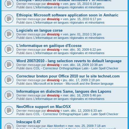
Dernier message par
drouizig
«
ven. janv. 15, 2010 6:18 pm
Publié dans
L'informatique en langues régionales et minoritaires
Ethiopia: Microsoft software application soon in Amharic
Dernier message par
drouizig
«
ven. janv. 15, 2010 6:17 pm
Publié dans
L'informatique en langues régionales et minoritaires
Logiciels en langue corse
Dernier message par
drouizig
«
ven. janv. 01, 2010 1:36 pm
Publié dans
L'informatique en langues régionales et minoritaires
L'informatique en gaélique d'Ecosse
Dernier message par
drouizig
«
mer. déc. 30, 2009 6:22 pm
Publié dans
L'informatique en langues régionales et minoritaires
Word 2007/2010 - lang selection reverts to default language
Dernier message par
drouizig
«
ven. déc. 18, 2009 10:38 am
Publié dans
COL - Correcteur Orthographique Latin - Latin Spell Checker
Correcteur breton pour Office 2010 sur le site technet.com
Dernier message par
drouizig
«
jeu. déc. 17, 2009 2:18 pm
Publié dans
Microsoft et le breton - Microsoft and the Breton language
Informatique en dialectes Same, langues des Lapons
Dernier message par
drouizig
«
mer. déc. 16, 2009 5:46 pm
Publié dans
L'informatique en langues régionales et minoritaires
NeoOffice support on MacOSX
Dernier message par
drouizig
«
sam. déc. 12, 2009 6:33 am
Publié dans
COL - Correcteur Orthographique Latin - Latin Spell Checker
Inkscape 0.47
Dernier message par
Alan Monfort
«
mer. nov. 25, 2009 7:18 am