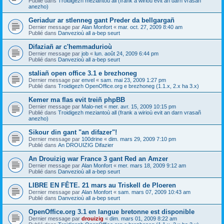
Publié dans
Troidigezh meziantoù all (frank a wirioù evit an darn vrasañ
anezho)
Geriadur ar stlenneg gant Preder da bellgargañ
Dernier message par
Alan Monfort
«
mar. oct. 27, 2009 8:40 am
Publié dans
Danvezioù all a-bep seurt
Difaziañ ar c'hemmadurioù
Dernier message par
job
«
lun. août 24, 2009 6:44 pm
Publié dans
Danvezioù all a-bep seurt
staliañ open office 3.1 e brezhoneg
Dernier message par
envel
«
sam. mai 23, 2009 1:27 pm
Publié dans
Troidigezh OpenOffice.org e brezhoneg (1.1.x, 2.x ha 3.x)
Kemer ma flas evit treiñ phpBB
Dernier message par
Malo-net
«
mer. avr. 15, 2009 10:15 pm
Publié dans
Troidigezh meziantoù all (frank a wirioù evit an darn vrasañ
anezho)
Sikour din gant "an difazer"!
Dernier message par
100drine
«
dim. mars 29, 2009 7:10 pm
Publié dans
An DROUIZIG Difazier
An Drouizig war France 3 gant Red an Amzer
Dernier message par
Alan Monfort
«
mer. mars 18, 2009 9:12 am
Publié dans
Danvezioù all a-bep seurt
LIBRE EN FÊTE. 21 mars au Triskell de Ploeren
Dernier message par
Alan Monfort
«
sam. mars 07, 2009 10:43 am
Publié dans
Danvezioù all a-bep seurt
OpenOffice.org 3.1 en langue bretonne est disponible
Dernier message par
drouizig
«
dim. mars 01, 2009 8:22 am