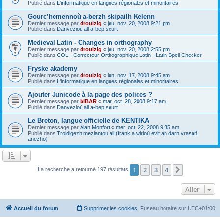
Publié dans
L'informatique en langues régionales et minoritaires
Gourc’hemennoù a-berzh skipailh Kelenn
Dernier message par
drouizig
«
jeu. nov. 20, 2008 9:21 pm
Publié dans
Danvezioù all a-bep seurt
Medieval Latin - Changes in orthography
Dernier message par
drouizig
«
jeu. nov. 20, 2008 2:55 pm
Publié dans
COL - Correcteur Orthographique Latin - Latin Spell Checker
Fryske akademy
Dernier message par
drouizig
«
lun. nov. 17, 2008 9:45 am
Publié dans
L'informatique en langues régionales et minoritaires
Ajouter Junicode à la page des polices ?
Dernier message par
bIBAR
«
mar. oct. 28, 2008 9:17 am
Publié dans
Danvezioù all a-bep seurt
Le Breton, langue officielle de KENTIKA
Dernier message par
Alan Monfort
«
mer. oct. 22, 2008 9:35 am
Publié dans
Troidigezh meziantoù all (frank a wirioù evit an darn vrasañ
anezho)
1
2
3
4
Suivant
La recherche a retourné 197 résultats
Aller
Accueil du forum
Supprimer les cookies
Fuseau horaire sur
UTC+01:00