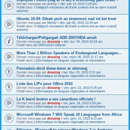
Dernier message par
jeremy
«
dim. juin 13, 2010 2:29 pm
Publié dans
Troidigezh meziantoù all (frank a wirioù evit an darn vrasañ
anezho)
Ubuntu 10.04: Dibab yezh an testennoù nad int ket troet
Dernier message par
Michel
«
dim. juin 06, 2010 10:34 am
Publié dans
Troidigezh meziantoù all (frank a wirioù evit an darn vrasañ
anezho)
Télécharger/Pellgargañ ADD 2007/HDA amañ
Dernier message par
drouizig
«
dim. avr. 04, 2010 10:24 am
Publié dans
An DROUIZIG Difazier
More Than 1 Billion Speakers of Endangered Languages...
Dernier message par
drouizig
«
lun. mars 08, 2010 11:17 am
Publié dans
L'informatique en langues régionales et minoritaires
Pennadoù-skrid diwar-benn ar stlenneg
Dernier message par
drouizig
«
lun. févr. 01, 2010 3:31 pm
Publié dans
L'informatique en langues régionales et minoritaires
Liste des LIPs pour Office 2010
Dernier message par
drouizig
«
ven. janv. 22, 2010 5:35 pm
Publié dans
L'informatique en langues régionales et minoritaires
Le K barré breton a ses caractères officiels !
Dernier message par
drouizig
«
lun. janv. 18, 2010 5:55 pm
Publié dans
L'informatique en langues régionales et minoritaires
Microsoft Windows 7 Will Speak 10 Languages from Africa
Dernier message par
drouizig
«
ven. janv. 15, 2010 6:21 pm
Publié dans
L'informatique en langues régionales et minoritaires
Ethiopia - Microsoft to release Windows 7 in Amharic