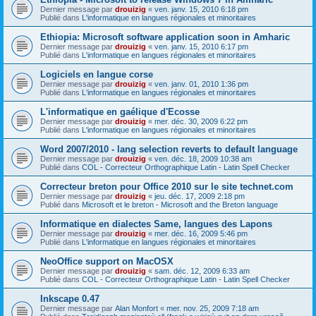
Dernier message par
drouizig
«
ven. janv. 15, 2010 6:18 pm
Publié dans
L'informatique en langues régionales et minoritaires
Ethiopia: Microsoft software application soon in Amharic
Dernier message par
drouizig
«
ven. janv. 15, 2010 6:17 pm
Publié dans
L'informatique en langues régionales et minoritaires
Logiciels en langue corse
Dernier message par
drouizig
«
ven. janv. 01, 2010 1:36 pm
Publié dans
L'informatique en langues régionales et minoritaires
L'informatique en gaélique d'Ecosse
Dernier message par
drouizig
«
mer. déc. 30, 2009 6:22 pm
Publié dans
L'informatique en langues régionales et minoritaires
Word 2007/2010 - lang selection reverts to default language
Dernier message par
drouizig
«
ven. déc. 18, 2009 10:38 am
Publié dans
COL - Correcteur Orthographique Latin - Latin Spell Checker
Correcteur breton pour Office 2010 sur le site technet.com
Dernier message par
drouizig
«
jeu. déc. 17, 2009 2:18 pm
Publié dans
Microsoft et le breton - Microsoft and the Breton language
Informatique en dialectes Same, langues des Lapons
Dernier message par
drouizig
«
mer. déc. 16, 2009 5:46 pm
Publié dans
L'informatique en langues régionales et minoritaires
NeoOffice support on MacOSX
Dernier message par
drouizig
«
sam. déc. 12, 2009 6:33 am
Publié dans
COL - Correcteur Orthographique Latin - Latin Spell Checker
Inkscape 0.47
Dernier message par
Alan Monfort
«
mer. nov. 25, 2009 7:18 am