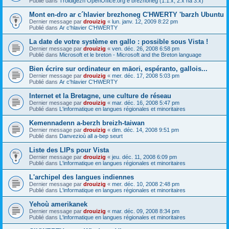
Publié dans
Troidigezh OpenOffice.org e brezhoneg (1.1.x, 2.x ha 3.x)
Mont en-dro ar c´hlavier brezhoneg C'HWERTY 'barzh Ubuntu
Dernier message par
drouizig
«
lun. janv. 12, 2009 8:22 pm
Publié dans
Ar c'hlavier C'HWERTY
La date de votre système en gallo : possible sous Vista !
Dernier message par
drouizig
«
ven. déc. 26, 2008 6:58 pm
Publié dans
Microsoft et le breton - Microsoft and the Breton language
Bien écrire sur ordinateur en māori, espéranto, gallois...
Dernier message par
drouizig
«
mer. déc. 17, 2008 5:03 pm
Publié dans
Ar c'hlavier C'HWERTY
Internet et la Bretagne, une culture de réseau
Dernier message par
drouizig
«
mar. déc. 16, 2008 5:47 pm
Publié dans
L'informatique en langues régionales et minoritaires
Kemennadenn a-berzh breizh-taiwan
Dernier message par
drouizig
«
dim. déc. 14, 2008 9:51 pm
Publié dans
Danvezioù all a-bep seurt
Liste des LIPs pour Vista
Dernier message par
drouizig
«
jeu. déc. 11, 2008 6:09 pm
Publié dans
L'informatique en langues régionales et minoritaires
L'archipel des langues indiennes
Dernier message par
drouizig
«
mer. déc. 10, 2008 2:48 pm
Publié dans
L'informatique en langues régionales et minoritaires
Yehoù amerikanek
Dernier message par
drouizig
«
mar. déc. 09, 2008 8:34 pm
Publié dans
L'informatique en langues régionales et minoritaires