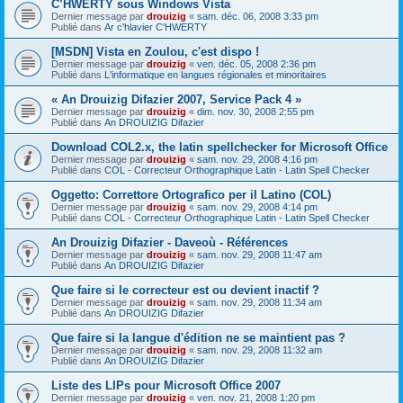
C’HWERTY sous Windows Vista
Dernier message par
drouizig
«
sam. déc. 06, 2008 3:33 pm
Publié dans
Ar c'hlavier C'HWERTY
[MSDN] Vista en Zoulou, c'est dispo !
Dernier message par
drouizig
«
ven. déc. 05, 2008 2:36 pm
Publié dans
L'informatique en langues régionales et minoritaires
« An Drouizig Difazier 2007, Service Pack 4 »
Dernier message par
drouizig
«
dim. nov. 30, 2008 2:55 pm
Publié dans
An DROUIZIG Difazier
Download COL2.x, the latin spellchecker for Microsoft Office
Dernier message par
drouizig
«
sam. nov. 29, 2008 4:16 pm
Publié dans
COL - Correcteur Orthographique Latin - Latin Spell Checker
Oggetto: Correttore Ortografico per il Latino (COL)
Dernier message par
drouizig
«
sam. nov. 29, 2008 4:14 pm
Publié dans
COL - Correcteur Orthographique Latin - Latin Spell Checker
An Drouizig Difazier - Daveoù - Références
Dernier message par
drouizig
«
sam. nov. 29, 2008 11:47 am
Publié dans
An DROUIZIG Difazier
Que faire si le correcteur est ou devient inactif ?
Dernier message par
drouizig
«
sam. nov. 29, 2008 11:34 am
Publié dans
An DROUIZIG Difazier
Que faire si la langue d'édition ne se maintient pas ?
Dernier message par
drouizig
«
sam. nov. 29, 2008 11:32 am
Publié dans
An DROUIZIG Difazier
Liste des LIPs pour Microsoft Office 2007
Dernier message par
drouizig
«
ven. nov. 21, 2008 1:20 pm