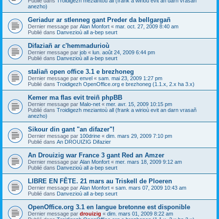
Publié dans
Troidigezh meziantoù all (frank a wirioù evit an darn vrasañ
anezho)
Geriadur ar stlenneg gant Preder da bellgargañ
Dernier message par
Alan Monfort
«
mar. oct. 27, 2009 8:40 am
Publié dans
Danvezioù all a-bep seurt
Difaziañ ar c'hemmadurioù
Dernier message par
job
«
lun. août 24, 2009 6:44 pm
Publié dans
Danvezioù all a-bep seurt
staliañ open office 3.1 e brezhoneg
Dernier message par
envel
«
sam. mai 23, 2009 1:27 pm
Publié dans
Troidigezh OpenOffice.org e brezhoneg (1.1.x, 2.x ha 3.x)
Kemer ma flas evit treiñ phpBB
Dernier message par
Malo-net
«
mer. avr. 15, 2009 10:15 pm
Publié dans
Troidigezh meziantoù all (frank a wirioù evit an darn vrasañ
anezho)
Sikour din gant "an difazer"!
Dernier message par
100drine
«
dim. mars 29, 2009 7:10 pm
Publié dans
An DROUIZIG Difazier
An Drouizig war France 3 gant Red an Amzer
Dernier message par
Alan Monfort
«
mer. mars 18, 2009 9:12 am
Publié dans
Danvezioù all a-bep seurt
LIBRE EN FÊTE. 21 mars au Triskell de Ploeren
Dernier message par
Alan Monfort
«
sam. mars 07, 2009 10:43 am
Publié dans
Danvezioù all a-bep seurt
OpenOffice.org 3.1 en langue bretonne est disponible
Dernier message par
drouizig
«
dim. mars 01, 2009 8:22 am