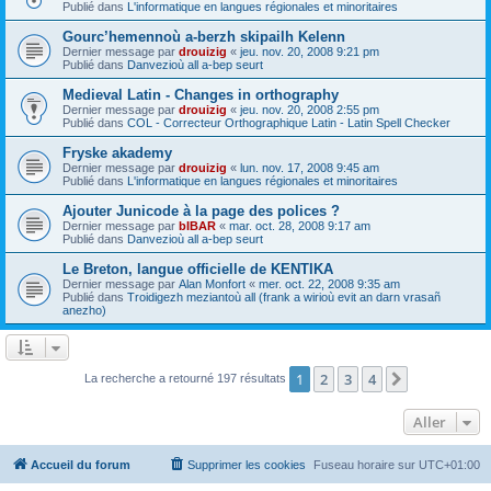
Publié dans
L'informatique en langues régionales et minoritaires
Gourc’hemennoù a-berzh skipailh Kelenn
Dernier message par
drouizig
«
jeu. nov. 20, 2008 9:21 pm
Publié dans
Danvezioù all a-bep seurt
Medieval Latin - Changes in orthography
Dernier message par
drouizig
«
jeu. nov. 20, 2008 2:55 pm
Publié dans
COL - Correcteur Orthographique Latin - Latin Spell Checker
Fryske akademy
Dernier message par
drouizig
«
lun. nov. 17, 2008 9:45 am
Publié dans
L'informatique en langues régionales et minoritaires
Ajouter Junicode à la page des polices ?
Dernier message par
bIBAR
«
mar. oct. 28, 2008 9:17 am
Publié dans
Danvezioù all a-bep seurt
Le Breton, langue officielle de KENTIKA
Dernier message par
Alan Monfort
«
mer. oct. 22, 2008 9:35 am
Publié dans
Troidigezh meziantoù all (frank a wirioù evit an darn vrasañ
anezho)
1
2
3
4
Suivant
La recherche a retourné 197 résultats
Aller
Accueil du forum
Supprimer les cookies
Fuseau horaire sur
UTC+01:00