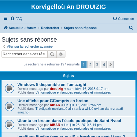
Korvigelloù An DROUIZIG
FAQ
Connexion
R
Accueil du forum
Rechercher
Sujets sans réponse
e
Sujets sans réponse
c
Aller sur la recherche avancée
h
Rechercher
Recherche avancée
e
1
2
3
4
Suivant
La recherche a retourné 197 résultats
r
c
Sujets
h
Windows 8 disponible en Tamazight
e
Dernier message par
drouizig
«
sam. févr. 16, 2013 9:17 pm
Publié dans
L'informatique en langues régionales et minoritaires
r
Une affiche pour GCompris en breton
Dernier message par
bIBAR
«
lun. juil. 12, 2010 2:56 pm
Publié dans
Troidigezh meziantoù all (frank a wirioù evit an darn vrasañ
anezho)
Ubuntu en breton dans l'école publique de Saint-Rvoal
Dernier message par
bIBAR
«
lun. juin 28, 2010 8:14 pm
Publié dans
L'informatique en langues régionales et minoritaires
Implijout Firefox (hag ar re all) e brezhoneg gant Linux ?