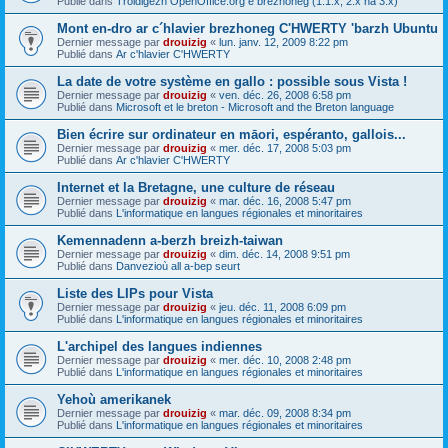
Publié dans
Troidigezh OpenOffice.org e brezhoneg (1.1.x, 2.x ha 3.x)
Mont en-dro ar c´hlavier brezhoneg C'HWERTY 'barzh Ubuntu
Dernier message par
drouizig
«
lun. janv. 12, 2009 8:22 pm
Publié dans
Ar c'hlavier C'HWERTY
La date de votre système en gallo : possible sous Vista !
Dernier message par
drouizig
«
ven. déc. 26, 2008 6:58 pm
Publié dans
Microsoft et le breton - Microsoft and the Breton language
Bien écrire sur ordinateur en māori, espéranto, gallois...
Dernier message par
drouizig
«
mer. déc. 17, 2008 5:03 pm
Publié dans
Ar c'hlavier C'HWERTY
Internet et la Bretagne, une culture de réseau
Dernier message par
drouizig
«
mar. déc. 16, 2008 5:47 pm
Publié dans
L'informatique en langues régionales et minoritaires
Kemennadenn a-berzh breizh-taiwan
Dernier message par
drouizig
«
dim. déc. 14, 2008 9:51 pm
Publié dans
Danvezioù all a-bep seurt
Liste des LIPs pour Vista
Dernier message par
drouizig
«
jeu. déc. 11, 2008 6:09 pm
Publié dans
L'informatique en langues régionales et minoritaires
L'archipel des langues indiennes
Dernier message par
drouizig
«
mer. déc. 10, 2008 2:48 pm
Publié dans
L'informatique en langues régionales et minoritaires
Yehoù amerikanek
Dernier message par
drouizig
«
mar. déc. 09, 2008 8:34 pm
Publié dans
L'informatique en langues régionales et minoritaires