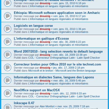
Dernier message par
drouizig
«
ven. janv. 15, 2010 6:18 pm
Publié dans
L'informatique en langues régionales et minoritaires
Ethiopia: Microsoft software application soon in Amharic
Dernier message par
drouizig
«
ven. janv. 15, 2010 6:17 pm
Publié dans
L'informatique en langues régionales et minoritaires
Logiciels en langue corse
Dernier message par
drouizig
«
ven. janv. 01, 2010 1:36 pm
Publié dans
L'informatique en langues régionales et minoritaires
L'informatique en gaélique d'Ecosse
Dernier message par
drouizig
«
mer. déc. 30, 2009 6:22 pm
Publié dans
L'informatique en langues régionales et minoritaires
Word 2007/2010 - lang selection reverts to default language
Dernier message par
drouizig
«
ven. déc. 18, 2009 10:38 am
Publié dans
COL - Correcteur Orthographique Latin - Latin Spell Checker
Correcteur breton pour Office 2010 sur le site technet.com
Dernier message par
drouizig
«
jeu. déc. 17, 2009 2:18 pm
Publié dans
Microsoft et le breton - Microsoft and the Breton language
Informatique en dialectes Same, langues des Lapons
Dernier message par
drouizig
«
mer. déc. 16, 2009 5:46 pm
Publié dans
L'informatique en langues régionales et minoritaires
NeoOffice support on MacOSX
Dernier message par
drouizig
«
sam. déc. 12, 2009 6:33 am
Publié dans
COL - Correcteur Orthographique Latin - Latin Spell Checker
Inkscape 0.47
Dernier message par
Alan Monfort
«
mer. nov. 25, 2009 7:18 am