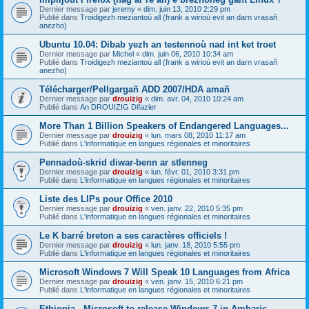
Dernier message par
jeremy
«
dim. juin 13, 2010 2:29 pm
Publié dans
Troidigezh meziantoù all (frank a wirioù evit an darn vrasañ
anezho)
Ubuntu 10.04: Dibab yezh an testennoù nad int ket troet
Dernier message par
Michel
«
dim. juin 06, 2010 10:34 am
Publié dans
Troidigezh meziantoù all (frank a wirioù evit an darn vrasañ
anezho)
Télécharger/Pellgargañ ADD 2007/HDA amañ
Dernier message par
drouizig
«
dim. avr. 04, 2010 10:24 am
Publié dans
An DROUIZIG Difazier
More Than 1 Billion Speakers of Endangered Languages...
Dernier message par
drouizig
«
lun. mars 08, 2010 11:17 am
Publié dans
L'informatique en langues régionales et minoritaires
Pennadoù-skrid diwar-benn ar stlenneg
Dernier message par
drouizig
«
lun. févr. 01, 2010 3:31 pm
Publié dans
L'informatique en langues régionales et minoritaires
Liste des LIPs pour Office 2010
Dernier message par
drouizig
«
ven. janv. 22, 2010 5:35 pm
Publié dans
L'informatique en langues régionales et minoritaires
Le K barré breton a ses caractères officiels !
Dernier message par
drouizig
«
lun. janv. 18, 2010 5:55 pm
Publié dans
L'informatique en langues régionales et minoritaires
Microsoft Windows 7 Will Speak 10 Languages from Africa
Dernier message par
drouizig
«
ven. janv. 15, 2010 6:21 pm
Publié dans
L'informatique en langues régionales et minoritaires
Ethiopia - Microsoft to release Windows 7 in Amharic