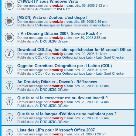
C’HWERTY sous Windows Vista
Dernier message par
drouizig
«
sam. déc. 06, 2008 3:33 pm
Publié dans
Ar c'hlavier C'HWERTY
[MSDN] Vista en Zoulou, c'est dispo !
Dernier message par
drouizig
«
ven. déc. 05, 2008 2:36 pm
Publié dans
L'informatique en langues régionales et minoritaires
« An Drouizig Difazier 2007, Service Pack 4 »
Dernier message par
drouizig
«
dim. nov. 30, 2008 2:55 pm
Publié dans
An DROUIZIG Difazier
Download COL2.x, the latin spellchecker for Microsoft Office
Dernier message par
drouizig
«
sam. nov. 29, 2008 4:16 pm
Publié dans
COL - Correcteur Orthographique Latin - Latin Spell Checker
Oggetto: Correttore Ortografico per il Latino (COL)
Dernier message par
drouizig
«
sam. nov. 29, 2008 4:14 pm
Publié dans
COL - Correcteur Orthographique Latin - Latin Spell Checker
An Drouizig Difazier - Daveoù - Références
Dernier message par
drouizig
«
sam. nov. 29, 2008 11:47 am
Publié dans
An DROUIZIG Difazier
Que faire si le correcteur est ou devient inactif ?
Dernier message par
drouizig
«
sam. nov. 29, 2008 11:34 am
Publié dans
An DROUIZIG Difazier
Que faire si la langue d'édition ne se maintient pas ?
Dernier message par
drouizig
«
sam. nov. 29, 2008 11:32 am
Publié dans
An DROUIZIG Difazier
Liste des LIPs pour Microsoft Office 2007
Dernier message par
drouizig
«
ven. nov. 21, 2008 1:20 pm