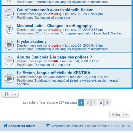
Publié dans
L'informatique en langues régionales et minoritaires
Gourc’hemennoù a-berzh skipailh Kelenn
Dernier message par
drouizig
«
jeu. nov. 20, 2008 9:21 pm
Publié dans
Danvezioù all a-bep seurt
Medieval Latin - Changes in orthography
Dernier message par
drouizig
«
jeu. nov. 20, 2008 2:55 pm
Publié dans
COL - Correcteur Orthographique Latin - Latin Spell Checker
Fryske akademy
Dernier message par
drouizig
«
lun. nov. 17, 2008 9:45 am
Publié dans
L'informatique en langues régionales et minoritaires
Ajouter Junicode à la page des polices ?
Dernier message par
bIBAR
«
mar. oct. 28, 2008 9:17 am
Publié dans
Danvezioù all a-bep seurt
Le Breton, langue officielle de KENTIKA
Dernier message par
Alan Monfort
«
mer. oct. 22, 2008 9:35 am
Publié dans
Troidigezh meziantoù all (frank a wirioù evit an darn vrasañ
anezho)
1
2
3
4
Suivant
La recherche a retourné 197 résultats
Aller
Accueil du forum
Supprimer les cookies
Fuseau horaire sur
UTC+01:00