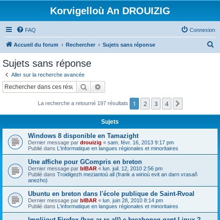
Korvigelloù An DROUIZIG
FAQ
Connexion
R
Accueil du forum
Rechercher
Sujets sans réponse
e
Sujets sans réponse
c
Aller sur la recherche avancée
h
Rechercher
Recherche avancée
e
1
2
3
4
Suivant
La recherche a retourné 197 résultats
r
c
Sujets
h
Windows 8 disponible en Tamazight
e
Dernier message par
drouizig
«
sam. févr. 16, 2013 9:17 pm
Publié dans
L'informatique en langues régionales et minoritaires
r
Une affiche pour GCompris en breton
Dernier message par
bIBAR
«
lun. juil. 12, 2010 2:56 pm
Publié dans
Troidigezh meziantoù all (frank a wirioù evit an darn vrasañ
anezho)
Ubuntu en breton dans l'école publique de Saint-Rvoal
Dernier message par
bIBAR
«
lun. juin 28, 2010 8:14 pm
Publié dans
L'informatique en langues régionales et minoritaires
Implijout Firefox (hag ar re all) e brezhoneg gant Linux ?