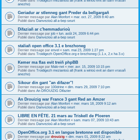
Publié dans
Troidigezh meziantoù all (frank a wirioù evit an darn vrasañ
anezho)
Geriadur ar stlenneg gant Preder da bellgargañ
Dernier message par
Alan Monfort
«
mar. oct. 27, 2009 8:40 am
Publié dans
Danvezioù all a-bep seurt
Difaziañ ar c'hemmadurioù
Dernier message par
job
«
lun. août 24, 2009 6:44 pm
Publié dans
Danvezioù all a-bep seurt
staliañ open office 3.1 e brezhoneg
Dernier message par
envel
«
sam. mai 23, 2009 1:27 pm
Publié dans
Troidigezh OpenOffice.org e brezhoneg (1.1.x, 2.x ha 3.x)
Kemer ma flas evit treiñ phpBB
Dernier message par
Malo-net
«
mer. avr. 15, 2009 10:15 pm
Publié dans
Troidigezh meziantoù all (frank a wirioù evit an darn vrasañ
anezho)
Sikour din gant "an difazer"!
Dernier message par
100drine
«
dim. mars 29, 2009 7:10 pm
Publié dans
An DROUIZIG Difazier
An Drouizig war France 3 gant Red an Amzer
Dernier message par
Alan Monfort
«
mer. mars 18, 2009 9:12 am
Publié dans
Danvezioù all a-bep seurt
LIBRE EN FÊTE. 21 mars au Triskell de Ploeren
Dernier message par
Alan Monfort
«
sam. mars 07, 2009 10:43 am
Publié dans
Danvezioù all a-bep seurt
OpenOffice.org 3.1 en langue bretonne est disponible
Dernier message par
drouizig
«
dim. mars 01, 2009 8:22 am