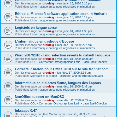
Dernier message par
drouizig
«
ven. janv. 15, 2010 6:18 pm
Publié dans
L'informatique en langues régionales et minoritaires
Ethiopia: Microsoft software application soon in Amharic
Dernier message par
drouizig
«
ven. janv. 15, 2010 6:17 pm
Publié dans
L'informatique en langues régionales et minoritaires
Logiciels en langue corse
Dernier message par
drouizig
«
ven. janv. 01, 2010 1:36 pm
Publié dans
L'informatique en langues régionales et minoritaires
L'informatique en gaélique d'Ecosse
Dernier message par
drouizig
«
mer. déc. 30, 2009 6:22 pm
Publié dans
L'informatique en langues régionales et minoritaires
Word 2007/2010 - lang selection reverts to default language
Dernier message par
drouizig
«
ven. déc. 18, 2009 10:38 am
Publié dans
COL - Correcteur Orthographique Latin - Latin Spell Checker
Correcteur breton pour Office 2010 sur le site technet.com
Dernier message par
drouizig
«
jeu. déc. 17, 2009 2:18 pm
Publié dans
Microsoft et le breton - Microsoft and the Breton language
Informatique en dialectes Same, langues des Lapons
Dernier message par
drouizig
«
mer. déc. 16, 2009 5:46 pm
Publié dans
L'informatique en langues régionales et minoritaires
NeoOffice support on MacOSX
Dernier message par
drouizig
«
sam. déc. 12, 2009 6:33 am
Publié dans
COL - Correcteur Orthographique Latin - Latin Spell Checker
Inkscape 0.47
Dernier message par
Alan Monfort
«
mer. nov. 25, 2009 7:18 am