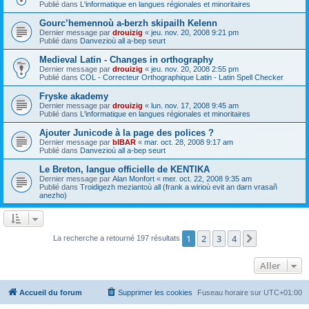
Publié dans
L'informatique en langues régionales et minoritaires
Gourc’hemennoù a-berzh skipailh Kelenn
Dernier message par
drouizig
«
jeu. nov. 20, 2008 9:21 pm
Publié dans
Danvezioù all a-bep seurt
Medieval Latin - Changes in orthography
Dernier message par
drouizig
«
jeu. nov. 20, 2008 2:55 pm
Publié dans
COL - Correcteur Orthographique Latin - Latin Spell Checker
Fryske akademy
Dernier message par
drouizig
«
lun. nov. 17, 2008 9:45 am
Publié dans
L'informatique en langues régionales et minoritaires
Ajouter Junicode à la page des polices ?
Dernier message par
bIBAR
«
mar. oct. 28, 2008 9:17 am
Publié dans
Danvezioù all a-bep seurt
Le Breton, langue officielle de KENTIKA
Dernier message par
Alan Monfort
«
mer. oct. 22, 2008 9:35 am
Publié dans
Troidigezh meziantoù all (frank a wirioù evit an darn vrasañ
anezho)
1
2
3
4
Suivant
La recherche a retourné 197 résultats
Aller
Accueil du forum
Supprimer les cookies
Fuseau horaire sur
UTC+01:00