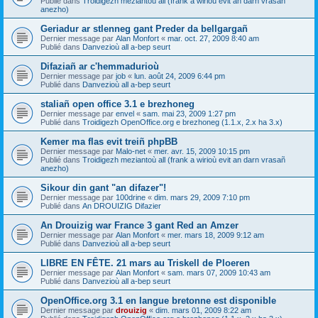
Publié dans
Troidigezh meziantoù all (frank a wirioù evit an darn vrasañ
anezho)
Geriadur ar stlenneg gant Preder da bellgargañ
Dernier message par
Alan Monfort
«
mar. oct. 27, 2009 8:40 am
Publié dans
Danvezioù all a-bep seurt
Difaziañ ar c'hemmadurioù
Dernier message par
job
«
lun. août 24, 2009 6:44 pm
Publié dans
Danvezioù all a-bep seurt
staliañ open office 3.1 e brezhoneg
Dernier message par
envel
«
sam. mai 23, 2009 1:27 pm
Publié dans
Troidigezh OpenOffice.org e brezhoneg (1.1.x, 2.x ha 3.x)
Kemer ma flas evit treiñ phpBB
Dernier message par
Malo-net
«
mer. avr. 15, 2009 10:15 pm
Publié dans
Troidigezh meziantoù all (frank a wirioù evit an darn vrasañ
anezho)
Sikour din gant "an difazer"!
Dernier message par
100drine
«
dim. mars 29, 2009 7:10 pm
Publié dans
An DROUIZIG Difazier
An Drouizig war France 3 gant Red an Amzer
Dernier message par
Alan Monfort
«
mer. mars 18, 2009 9:12 am
Publié dans
Danvezioù all a-bep seurt
LIBRE EN FÊTE. 21 mars au Triskell de Ploeren
Dernier message par
Alan Monfort
«
sam. mars 07, 2009 10:43 am
Publié dans
Danvezioù all a-bep seurt
OpenOffice.org 3.1 en langue bretonne est disponible
Dernier message par
drouizig
«
dim. mars 01, 2009 8:22 am