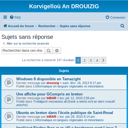
Korvigelloù An DROUIZIG
FAQ
Connexion
R
Accueil du forum
Rechercher
Sujets sans réponse
e
Sujets sans réponse
c
Aller sur la recherche avancée
h
Rechercher
Recherche avancée
e
1
2
3
4
Suivant
La recherche a retourné 197 résultats
r
c
Sujets
h
Windows 8 disponible en Tamazight
e
Dernier message par
drouizig
«
sam. févr. 16, 2013 9:17 pm
Publié dans
L'informatique en langues régionales et minoritaires
r
Une affiche pour GCompris en breton
Dernier message par
bIBAR
«
lun. juil. 12, 2010 2:56 pm
Publié dans
Troidigezh meziantoù all (frank a wirioù evit an darn vrasañ
anezho)
Ubuntu en breton dans l'école publique de Saint-Rvoal
Dernier message par
bIBAR
«
lun. juin 28, 2010 8:14 pm
Publié dans
L'informatique en langues régionales et minoritaires
Implijout Firefox (hag ar re all) e brezhoneg gant Linux ?