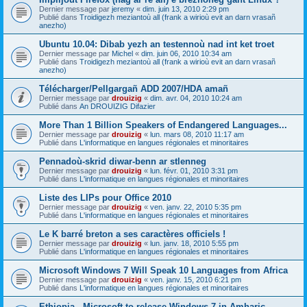
Dernier message par
jeremy
«
dim. juin 13, 2010 2:29 pm
Publié dans
Troidigezh meziantoù all (frank a wirioù evit an darn vrasañ
anezho)
Ubuntu 10.04: Dibab yezh an testennoù nad int ket troet
Dernier message par
Michel
«
dim. juin 06, 2010 10:34 am
Publié dans
Troidigezh meziantoù all (frank a wirioù evit an darn vrasañ
anezho)
Télécharger/Pellgargañ ADD 2007/HDA amañ
Dernier message par
drouizig
«
dim. avr. 04, 2010 10:24 am
Publié dans
An DROUIZIG Difazier
More Than 1 Billion Speakers of Endangered Languages...
Dernier message par
drouizig
«
lun. mars 08, 2010 11:17 am
Publié dans
L'informatique en langues régionales et minoritaires
Pennadoù-skrid diwar-benn ar stlenneg
Dernier message par
drouizig
«
lun. févr. 01, 2010 3:31 pm
Publié dans
L'informatique en langues régionales et minoritaires
Liste des LIPs pour Office 2010
Dernier message par
drouizig
«
ven. janv. 22, 2010 5:35 pm
Publié dans
L'informatique en langues régionales et minoritaires
Le K barré breton a ses caractères officiels !
Dernier message par
drouizig
«
lun. janv. 18, 2010 5:55 pm
Publié dans
L'informatique en langues régionales et minoritaires
Microsoft Windows 7 Will Speak 10 Languages from Africa
Dernier message par
drouizig
«
ven. janv. 15, 2010 6:21 pm
Publié dans
L'informatique en langues régionales et minoritaires
Ethiopia - Microsoft to release Windows 7 in Amharic