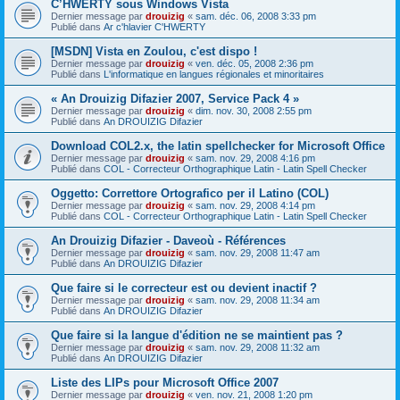
C’HWERTY sous Windows Vista
Dernier message par
drouizig
«
sam. déc. 06, 2008 3:33 pm
Publié dans
Ar c'hlavier C'HWERTY
[MSDN] Vista en Zoulou, c'est dispo !
Dernier message par
drouizig
«
ven. déc. 05, 2008 2:36 pm
Publié dans
L'informatique en langues régionales et minoritaires
« An Drouizig Difazier 2007, Service Pack 4 »
Dernier message par
drouizig
«
dim. nov. 30, 2008 2:55 pm
Publié dans
An DROUIZIG Difazier
Download COL2.x, the latin spellchecker for Microsoft Office
Dernier message par
drouizig
«
sam. nov. 29, 2008 4:16 pm
Publié dans
COL - Correcteur Orthographique Latin - Latin Spell Checker
Oggetto: Correttore Ortografico per il Latino (COL)
Dernier message par
drouizig
«
sam. nov. 29, 2008 4:14 pm
Publié dans
COL - Correcteur Orthographique Latin - Latin Spell Checker
An Drouizig Difazier - Daveoù - Références
Dernier message par
drouizig
«
sam. nov. 29, 2008 11:47 am
Publié dans
An DROUIZIG Difazier
Que faire si le correcteur est ou devient inactif ?
Dernier message par
drouizig
«
sam. nov. 29, 2008 11:34 am
Publié dans
An DROUIZIG Difazier
Que faire si la langue d'édition ne se maintient pas ?
Dernier message par
drouizig
«
sam. nov. 29, 2008 11:32 am
Publié dans
An DROUIZIG Difazier
Liste des LIPs pour Microsoft Office 2007
Dernier message par
drouizig
«
ven. nov. 21, 2008 1:20 pm