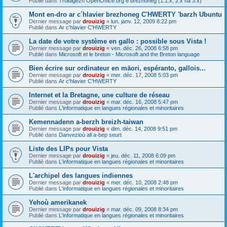
Publié dans
Troidigezh OpenOffice.org e brezhoneg (1.1.x, 2.x ha 3.x)
Mont en-dro ar c´hlavier brezhoneg C'HWERTY 'barzh Ubuntu
Dernier message par
drouizig
«
lun. janv. 12, 2009 8:22 pm
Publié dans
Ar c'hlavier C'HWERTY
La date de votre système en gallo : possible sous Vista !
Dernier message par
drouizig
«
ven. déc. 26, 2008 6:58 pm
Publié dans
Microsoft et le breton - Microsoft and the Breton language
Bien écrire sur ordinateur en māori, espéranto, gallois...
Dernier message par
drouizig
«
mer. déc. 17, 2008 5:03 pm
Publié dans
Ar c'hlavier C'HWERTY
Internet et la Bretagne, une culture de réseau
Dernier message par
drouizig
«
mar. déc. 16, 2008 5:47 pm
Publié dans
L'informatique en langues régionales et minoritaires
Kemennadenn a-berzh breizh-taiwan
Dernier message par
drouizig
«
dim. déc. 14, 2008 9:51 pm
Publié dans
Danvezioù all a-bep seurt
Liste des LIPs pour Vista
Dernier message par
drouizig
«
jeu. déc. 11, 2008 6:09 pm
Publié dans
L'informatique en langues régionales et minoritaires
L'archipel des langues indiennes
Dernier message par
drouizig
«
mer. déc. 10, 2008 2:48 pm
Publié dans
L'informatique en langues régionales et minoritaires
Yehoù amerikanek
Dernier message par
drouizig
«
mar. déc. 09, 2008 8:34 pm
Publié dans
L'informatique en langues régionales et minoritaires