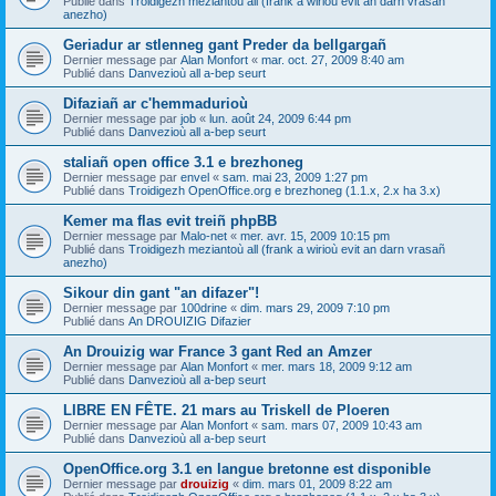
Publié dans
Troidigezh meziantoù all (frank a wirioù evit an darn vrasañ
anezho)
Geriadur ar stlenneg gant Preder da bellgargañ
Dernier message par
Alan Monfort
«
mar. oct. 27, 2009 8:40 am
Publié dans
Danvezioù all a-bep seurt
Difaziañ ar c'hemmadurioù
Dernier message par
job
«
lun. août 24, 2009 6:44 pm
Publié dans
Danvezioù all a-bep seurt
staliañ open office 3.1 e brezhoneg
Dernier message par
envel
«
sam. mai 23, 2009 1:27 pm
Publié dans
Troidigezh OpenOffice.org e brezhoneg (1.1.x, 2.x ha 3.x)
Kemer ma flas evit treiñ phpBB
Dernier message par
Malo-net
«
mer. avr. 15, 2009 10:15 pm
Publié dans
Troidigezh meziantoù all (frank a wirioù evit an darn vrasañ
anezho)
Sikour din gant "an difazer"!
Dernier message par
100drine
«
dim. mars 29, 2009 7:10 pm
Publié dans
An DROUIZIG Difazier
An Drouizig war France 3 gant Red an Amzer
Dernier message par
Alan Monfort
«
mer. mars 18, 2009 9:12 am
Publié dans
Danvezioù all a-bep seurt
LIBRE EN FÊTE. 21 mars au Triskell de Ploeren
Dernier message par
Alan Monfort
«
sam. mars 07, 2009 10:43 am
Publié dans
Danvezioù all a-bep seurt
OpenOffice.org 3.1 en langue bretonne est disponible
Dernier message par
drouizig
«
dim. mars 01, 2009 8:22 am