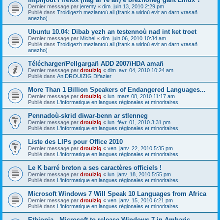
Dernier message par
jeremy
«
dim. juin 13, 2010 2:29 pm
Publié dans
Troidigezh meziantoù all (frank a wirioù evit an darn vrasañ
anezho)
Ubuntu 10.04: Dibab yezh an testennoù nad int ket troet
Dernier message par
Michel
«
dim. juin 06, 2010 10:34 am
Publié dans
Troidigezh meziantoù all (frank a wirioù evit an darn vrasañ
anezho)
Télécharger/Pellgargañ ADD 2007/HDA amañ
Dernier message par
drouizig
«
dim. avr. 04, 2010 10:24 am
Publié dans
An DROUIZIG Difazier
More Than 1 Billion Speakers of Endangered Languages...
Dernier message par
drouizig
«
lun. mars 08, 2010 11:17 am
Publié dans
L'informatique en langues régionales et minoritaires
Pennadoù-skrid diwar-benn ar stlenneg
Dernier message par
drouizig
«
lun. févr. 01, 2010 3:31 pm
Publié dans
L'informatique en langues régionales et minoritaires
Liste des LIPs pour Office 2010
Dernier message par
drouizig
«
ven. janv. 22, 2010 5:35 pm
Publié dans
L'informatique en langues régionales et minoritaires
Le K barré breton a ses caractères officiels !
Dernier message par
drouizig
«
lun. janv. 18, 2010 5:55 pm
Publié dans
L'informatique en langues régionales et minoritaires
Microsoft Windows 7 Will Speak 10 Languages from Africa
Dernier message par
drouizig
«
ven. janv. 15, 2010 6:21 pm
Publié dans
L'informatique en langues régionales et minoritaires
Ethiopia - Microsoft to release Windows 7 in Amharic