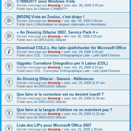
C’HWERTY sous Windows Vista
Dernier message par
drouizig
«
sam. déc. 06, 2008 3:33 pm
Publié dans
Ar c'hlavier C'HWERTY
[MSDN] Vista en Zoulou, c'est dispo !
Dernier message par
drouizig
«
ven. déc. 05, 2008 2:36 pm
Publié dans
L'informatique en langues régionales et minoritaires
« An Drouizig Difazier 2007, Service Pack 4 »
Dernier message par
drouizig
«
dim. nov. 30, 2008 2:55 pm
Publié dans
An DROUIZIG Difazier
Download COL2.x, the latin spellchecker for Microsoft Office
Dernier message par
drouizig
«
sam. nov. 29, 2008 4:16 pm
Publié dans
COL - Correcteur Orthographique Latin - Latin Spell Checker
Oggetto: Correttore Ortografico per il Latino (COL)
Dernier message par
drouizig
«
sam. nov. 29, 2008 4:14 pm
Publié dans
COL - Correcteur Orthographique Latin - Latin Spell Checker
An Drouizig Difazier - Daveoù - Références
Dernier message par
drouizig
«
sam. nov. 29, 2008 11:47 am
Publié dans
An DROUIZIG Difazier
Que faire si le correcteur est ou devient inactif ?
Dernier message par
drouizig
«
sam. nov. 29, 2008 11:34 am
Publié dans
An DROUIZIG Difazier
Que faire si la langue d'édition ne se maintient pas ?
Dernier message par
drouizig
«
sam. nov. 29, 2008 11:32 am
Publié dans
An DROUIZIG Difazier
Liste des LIPs pour Microsoft Office 2007
Dernier message par
drouizig
«
ven. nov. 21, 2008 1:20 pm