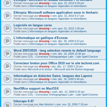
Dernier message par
drouizig
«
ven. janv. 15, 2010 6:18 pm
Publié dans
L'informatique en langues régionales et minoritaires
Ethiopia: Microsoft software application soon in Amharic
Dernier message par
drouizig
«
ven. janv. 15, 2010 6:17 pm
Publié dans
L'informatique en langues régionales et minoritaires
Logiciels en langue corse
Dernier message par
drouizig
«
ven. janv. 01, 2010 1:36 pm
Publié dans
L'informatique en langues régionales et minoritaires
L'informatique en gaélique d'Ecosse
Dernier message par
drouizig
«
mer. déc. 30, 2009 6:22 pm
Publié dans
L'informatique en langues régionales et minoritaires
Word 2007/2010 - lang selection reverts to default language
Dernier message par
drouizig
«
ven. déc. 18, 2009 10:38 am
Publié dans
COL - Correcteur Orthographique Latin - Latin Spell Checker
Correcteur breton pour Office 2010 sur le site technet.com
Dernier message par
drouizig
«
jeu. déc. 17, 2009 2:18 pm
Publié dans
Microsoft et le breton - Microsoft and the Breton language
Informatique en dialectes Same, langues des Lapons
Dernier message par
drouizig
«
mer. déc. 16, 2009 5:46 pm
Publié dans
L'informatique en langues régionales et minoritaires
NeoOffice support on MacOSX
Dernier message par
drouizig
«
sam. déc. 12, 2009 6:33 am
Publié dans
COL - Correcteur Orthographique Latin - Latin Spell Checker
Inkscape 0.47
Dernier message par
Alan Monfort
«
mer. nov. 25, 2009 7:18 am