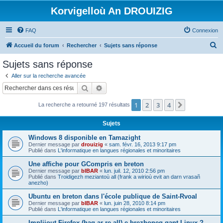
Korvigelloù An DROUIZIG
FAQ
Connexion
R
Accueil du forum
Rechercher
Sujets sans réponse
e
Sujets sans réponse
c
Aller sur la recherche avancée
h
Rechercher
Recherche avancée
e
1
2
3
4
Suivant
La recherche a retourné 197 résultats
r
c
Sujets
h
Windows 8 disponible en Tamazight
e
Dernier message par
drouizig
«
sam. févr. 16, 2013 9:17 pm
Publié dans
L'informatique en langues régionales et minoritaires
r
Une affiche pour GCompris en breton
Dernier message par
bIBAR
«
lun. juil. 12, 2010 2:56 pm
Publié dans
Troidigezh meziantoù all (frank a wirioù evit an darn vrasañ
anezho)
Ubuntu en breton dans l'école publique de Saint-Rvoal
Dernier message par
bIBAR
«
lun. juin 28, 2010 8:14 pm
Publié dans
L'informatique en langues régionales et minoritaires
Implijout Firefox (hag ar re all) e brezhoneg gant Linux ?