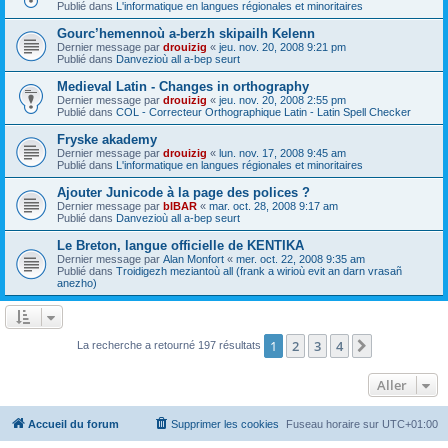
Publié dans
L'informatique en langues régionales et minoritaires
Gourc’hemennoù a-berzh skipailh Kelenn
Dernier message par
drouizig
«
jeu. nov. 20, 2008 9:21 pm
Publié dans
Danvezioù all a-bep seurt
Medieval Latin - Changes in orthography
Dernier message par
drouizig
«
jeu. nov. 20, 2008 2:55 pm
Publié dans
COL - Correcteur Orthographique Latin - Latin Spell Checker
Fryske akademy
Dernier message par
drouizig
«
lun. nov. 17, 2008 9:45 am
Publié dans
L'informatique en langues régionales et minoritaires
Ajouter Junicode à la page des polices ?
Dernier message par
bIBAR
«
mar. oct. 28, 2008 9:17 am
Publié dans
Danvezioù all a-bep seurt
Le Breton, langue officielle de KENTIKA
Dernier message par
Alan Monfort
«
mer. oct. 22, 2008 9:35 am
Publié dans
Troidigezh meziantoù all (frank a wirioù evit an darn vrasañ
anezho)
1
2
3
4
Suivant
La recherche a retourné 197 résultats
Aller
Accueil du forum
Supprimer les cookies
Fuseau horaire sur
UTC+01:00