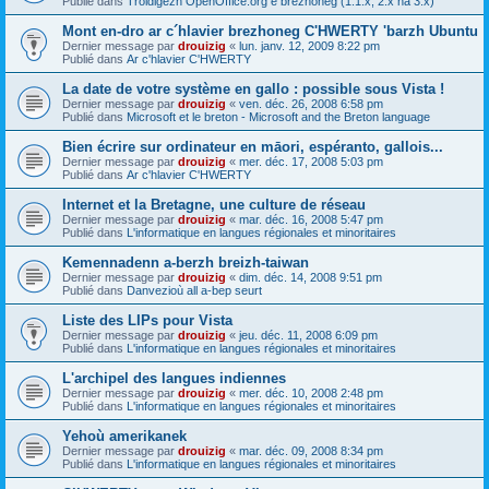
Publié dans
Troidigezh OpenOffice.org e brezhoneg (1.1.x, 2.x ha 3.x)
Mont en-dro ar c´hlavier brezhoneg C'HWERTY 'barzh Ubuntu
Dernier message par
drouizig
«
lun. janv. 12, 2009 8:22 pm
Publié dans
Ar c'hlavier C'HWERTY
La date de votre système en gallo : possible sous Vista !
Dernier message par
drouizig
«
ven. déc. 26, 2008 6:58 pm
Publié dans
Microsoft et le breton - Microsoft and the Breton language
Bien écrire sur ordinateur en māori, espéranto, gallois...
Dernier message par
drouizig
«
mer. déc. 17, 2008 5:03 pm
Publié dans
Ar c'hlavier C'HWERTY
Internet et la Bretagne, une culture de réseau
Dernier message par
drouizig
«
mar. déc. 16, 2008 5:47 pm
Publié dans
L'informatique en langues régionales et minoritaires
Kemennadenn a-berzh breizh-taiwan
Dernier message par
drouizig
«
dim. déc. 14, 2008 9:51 pm
Publié dans
Danvezioù all a-bep seurt
Liste des LIPs pour Vista
Dernier message par
drouizig
«
jeu. déc. 11, 2008 6:09 pm
Publié dans
L'informatique en langues régionales et minoritaires
L'archipel des langues indiennes
Dernier message par
drouizig
«
mer. déc. 10, 2008 2:48 pm
Publié dans
L'informatique en langues régionales et minoritaires
Yehoù amerikanek
Dernier message par
drouizig
«
mar. déc. 09, 2008 8:34 pm
Publié dans
L'informatique en langues régionales et minoritaires