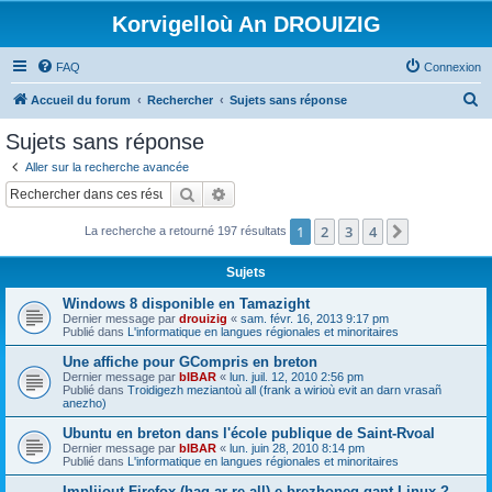
Korvigelloù An DROUIZIG
FAQ
Connexion
R
Accueil du forum
Rechercher
Sujets sans réponse
e
Sujets sans réponse
c
Aller sur la recherche avancée
h
Rechercher
Recherche avancée
e
1
2
3
4
Suivant
La recherche a retourné 197 résultats
r
c
Sujets
h
Windows 8 disponible en Tamazight
e
Dernier message par
drouizig
«
sam. févr. 16, 2013 9:17 pm
Publié dans
L'informatique en langues régionales et minoritaires
r
Une affiche pour GCompris en breton
Dernier message par
bIBAR
«
lun. juil. 12, 2010 2:56 pm
Publié dans
Troidigezh meziantoù all (frank a wirioù evit an darn vrasañ
anezho)
Ubuntu en breton dans l'école publique de Saint-Rvoal
Dernier message par
bIBAR
«
lun. juin 28, 2010 8:14 pm
Publié dans
L'informatique en langues régionales et minoritaires
Implijout Firefox (hag ar re all) e brezhoneg gant Linux ?