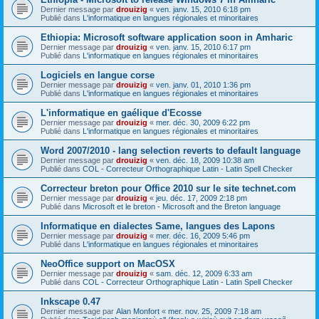
Dernier message par
drouizig
«
ven. janv. 15, 2010 6:18 pm
Publié dans
L'informatique en langues régionales et minoritaires
Ethiopia: Microsoft software application soon in Amharic
Dernier message par
drouizig
«
ven. janv. 15, 2010 6:17 pm
Publié dans
L'informatique en langues régionales et minoritaires
Logiciels en langue corse
Dernier message par
drouizig
«
ven. janv. 01, 2010 1:36 pm
Publié dans
L'informatique en langues régionales et minoritaires
L'informatique en gaélique d'Ecosse
Dernier message par
drouizig
«
mer. déc. 30, 2009 6:22 pm
Publié dans
L'informatique en langues régionales et minoritaires
Word 2007/2010 - lang selection reverts to default language
Dernier message par
drouizig
«
ven. déc. 18, 2009 10:38 am
Publié dans
COL - Correcteur Orthographique Latin - Latin Spell Checker
Correcteur breton pour Office 2010 sur le site technet.com
Dernier message par
drouizig
«
jeu. déc. 17, 2009 2:18 pm
Publié dans
Microsoft et le breton - Microsoft and the Breton language
Informatique en dialectes Same, langues des Lapons
Dernier message par
drouizig
«
mer. déc. 16, 2009 5:46 pm
Publié dans
L'informatique en langues régionales et minoritaires
NeoOffice support on MacOSX
Dernier message par
drouizig
«
sam. déc. 12, 2009 6:33 am
Publié dans
COL - Correcteur Orthographique Latin - Latin Spell Checker
Inkscape 0.47
Dernier message par
Alan Monfort
«
mer. nov. 25, 2009 7:18 am