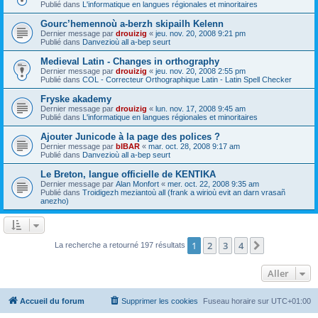
Publié dans
L'informatique en langues régionales et minoritaires
Gourc’hemennoù a-berzh skipailh Kelenn
Dernier message par
drouizig
«
jeu. nov. 20, 2008 9:21 pm
Publié dans
Danvezioù all a-bep seurt
Medieval Latin - Changes in orthography
Dernier message par
drouizig
«
jeu. nov. 20, 2008 2:55 pm
Publié dans
COL - Correcteur Orthographique Latin - Latin Spell Checker
Fryske akademy
Dernier message par
drouizig
«
lun. nov. 17, 2008 9:45 am
Publié dans
L'informatique en langues régionales et minoritaires
Ajouter Junicode à la page des polices ?
Dernier message par
bIBAR
«
mar. oct. 28, 2008 9:17 am
Publié dans
Danvezioù all a-bep seurt
Le Breton, langue officielle de KENTIKA
Dernier message par
Alan Monfort
«
mer. oct. 22, 2008 9:35 am
Publié dans
Troidigezh meziantoù all (frank a wirioù evit an darn vrasañ
anezho)
1
2
3
4
Suivant
La recherche a retourné 197 résultats
Aller
Accueil du forum
Supprimer les cookies
Fuseau horaire sur
UTC+01:00