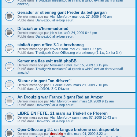
Publié dans
Troidigezh meziantoù all (frank a wirioù evit an darn vrasañ
anezho)
Geriadur ar stlenneg gant Preder da bellgargañ
Dernier message par
Alan Monfort
«
mar. oct. 27, 2009 8:40 am
Publié dans
Danvezioù all a-bep seurt
Difaziañ ar c'hemmadurioù
Dernier message par
job
«
lun. août 24, 2009 6:44 pm
Publié dans
Danvezioù all a-bep seurt
staliañ open office 3.1 e brezhoneg
Dernier message par
envel
«
sam. mai 23, 2009 1:27 pm
Publié dans
Troidigezh OpenOffice.org e brezhoneg (1.1.x, 2.x ha 3.x)
Kemer ma flas evit treiñ phpBB
Dernier message par
Malo-net
«
mer. avr. 15, 2009 10:15 pm
Publié dans
Troidigezh meziantoù all (frank a wirioù evit an darn vrasañ
anezho)
Sikour din gant "an difazer"!
Dernier message par
100drine
«
dim. mars 29, 2009 7:10 pm
Publié dans
An DROUIZIG Difazier
An Drouizig war France 3 gant Red an Amzer
Dernier message par
Alan Monfort
«
mer. mars 18, 2009 9:12 am
Publié dans
Danvezioù all a-bep seurt
LIBRE EN FÊTE. 21 mars au Triskell de Ploeren
Dernier message par
Alan Monfort
«
sam. mars 07, 2009 10:43 am
Publié dans
Danvezioù all a-bep seurt
OpenOffice.org 3.1 en langue bretonne est disponible
Dernier message par
drouizig
«
dim. mars 01, 2009 8:22 am