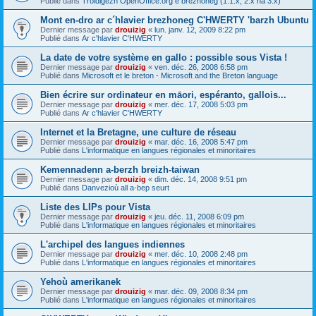
Publié dans
Troidigezh OpenOffice.org e brezhoneg (1.1.x, 2.x ha 3.x)
Mont en-dro ar c´hlavier brezhoneg C'HWERTY 'barzh Ubuntu
Dernier message par
drouizig
«
lun. janv. 12, 2009 8:22 pm
Publié dans
Ar c'hlavier C'HWERTY
La date de votre système en gallo : possible sous Vista !
Dernier message par
drouizig
«
ven. déc. 26, 2008 6:58 pm
Publié dans
Microsoft et le breton - Microsoft and the Breton language
Bien écrire sur ordinateur en māori, espéranto, gallois...
Dernier message par
drouizig
«
mer. déc. 17, 2008 5:03 pm
Publié dans
Ar c'hlavier C'HWERTY
Internet et la Bretagne, une culture de réseau
Dernier message par
drouizig
«
mar. déc. 16, 2008 5:47 pm
Publié dans
L'informatique en langues régionales et minoritaires
Kemennadenn a-berzh breizh-taiwan
Dernier message par
drouizig
«
dim. déc. 14, 2008 9:51 pm
Publié dans
Danvezioù all a-bep seurt
Liste des LIPs pour Vista
Dernier message par
drouizig
«
jeu. déc. 11, 2008 6:09 pm
Publié dans
L'informatique en langues régionales et minoritaires
L'archipel des langues indiennes
Dernier message par
drouizig
«
mer. déc. 10, 2008 2:48 pm
Publié dans
L'informatique en langues régionales et minoritaires
Yehoù amerikanek
Dernier message par
drouizig
«
mar. déc. 09, 2008 8:34 pm
Publié dans
L'informatique en langues régionales et minoritaires