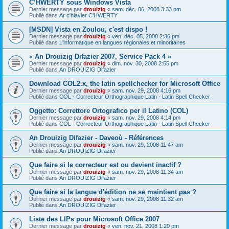
C’HWERTY sous Windows Vista
Dernier message par
drouizig
«
sam. déc. 06, 2008 3:33 pm
Publié dans
Ar c'hlavier C'HWERTY
[MSDN] Vista en Zoulou, c'est dispo !
Dernier message par
drouizig
«
ven. déc. 05, 2008 2:36 pm
Publié dans
L'informatique en langues régionales et minoritaires
« An Drouizig Difazier 2007, Service Pack 4 »
Dernier message par
drouizig
«
dim. nov. 30, 2008 2:55 pm
Publié dans
An DROUIZIG Difazier
Download COL2.x, the latin spellchecker for Microsoft Office
Dernier message par
drouizig
«
sam. nov. 29, 2008 4:16 pm
Publié dans
COL - Correcteur Orthographique Latin - Latin Spell Checker
Oggetto: Correttore Ortografico per il Latino (COL)
Dernier message par
drouizig
«
sam. nov. 29, 2008 4:14 pm
Publié dans
COL - Correcteur Orthographique Latin - Latin Spell Checker
An Drouizig Difazier - Daveoù - Références
Dernier message par
drouizig
«
sam. nov. 29, 2008 11:47 am
Publié dans
An DROUIZIG Difazier
Que faire si le correcteur est ou devient inactif ?
Dernier message par
drouizig
«
sam. nov. 29, 2008 11:34 am
Publié dans
An DROUIZIG Difazier
Que faire si la langue d'édition ne se maintient pas ?
Dernier message par
drouizig
«
sam. nov. 29, 2008 11:32 am
Publié dans
An DROUIZIG Difazier
Liste des LIPs pour Microsoft Office 2007
Dernier message par
drouizig
«
ven. nov. 21, 2008 1:20 pm