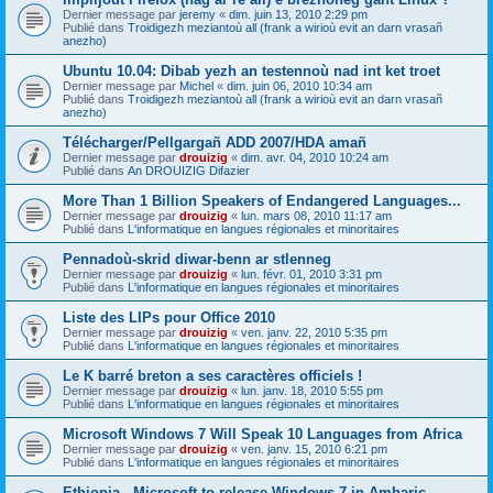
Dernier message par
jeremy
«
dim. juin 13, 2010 2:29 pm
Publié dans
Troidigezh meziantoù all (frank a wirioù evit an darn vrasañ
anezho)
Ubuntu 10.04: Dibab yezh an testennoù nad int ket troet
Dernier message par
Michel
«
dim. juin 06, 2010 10:34 am
Publié dans
Troidigezh meziantoù all (frank a wirioù evit an darn vrasañ
anezho)
Télécharger/Pellgargañ ADD 2007/HDA amañ
Dernier message par
drouizig
«
dim. avr. 04, 2010 10:24 am
Publié dans
An DROUIZIG Difazier
More Than 1 Billion Speakers of Endangered Languages...
Dernier message par
drouizig
«
lun. mars 08, 2010 11:17 am
Publié dans
L'informatique en langues régionales et minoritaires
Pennadoù-skrid diwar-benn ar stlenneg
Dernier message par
drouizig
«
lun. févr. 01, 2010 3:31 pm
Publié dans
L'informatique en langues régionales et minoritaires
Liste des LIPs pour Office 2010
Dernier message par
drouizig
«
ven. janv. 22, 2010 5:35 pm
Publié dans
L'informatique en langues régionales et minoritaires
Le K barré breton a ses caractères officiels !
Dernier message par
drouizig
«
lun. janv. 18, 2010 5:55 pm
Publié dans
L'informatique en langues régionales et minoritaires
Microsoft Windows 7 Will Speak 10 Languages from Africa
Dernier message par
drouizig
«
ven. janv. 15, 2010 6:21 pm
Publié dans
L'informatique en langues régionales et minoritaires
Ethiopia - Microsoft to release Windows 7 in Amharic