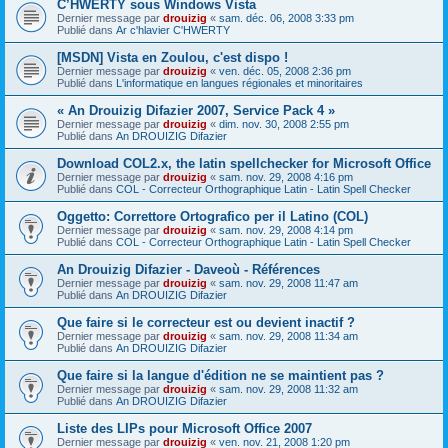
C’HWERTY sous Windows Vista
Dernier message par
drouizig
«
sam. déc. 06, 2008 3:33 pm
Publié dans
Ar c'hlavier C'HWERTY
[MSDN] Vista en Zoulou, c'est dispo !
Dernier message par
drouizig
«
ven. déc. 05, 2008 2:36 pm
Publié dans
L'informatique en langues régionales et minoritaires
« An Drouizig Difazier 2007, Service Pack 4 »
Dernier message par
drouizig
«
dim. nov. 30, 2008 2:55 pm
Publié dans
An DROUIZIG Difazier
Download COL2.x, the latin spellchecker for Microsoft Office
Dernier message par
drouizig
«
sam. nov. 29, 2008 4:16 pm
Publié dans
COL - Correcteur Orthographique Latin - Latin Spell Checker
Oggetto: Correttore Ortografico per il Latino (COL)
Dernier message par
drouizig
«
sam. nov. 29, 2008 4:14 pm
Publié dans
COL - Correcteur Orthographique Latin - Latin Spell Checker
An Drouizig Difazier - Daveoù - Références
Dernier message par
drouizig
«
sam. nov. 29, 2008 11:47 am
Publié dans
An DROUIZIG Difazier
Que faire si le correcteur est ou devient inactif ?
Dernier message par
drouizig
«
sam. nov. 29, 2008 11:34 am
Publié dans
An DROUIZIG Difazier
Que faire si la langue d'édition ne se maintient pas ?
Dernier message par
drouizig
«
sam. nov. 29, 2008 11:32 am
Publié dans
An DROUIZIG Difazier
Liste des LIPs pour Microsoft Office 2007
Dernier message par
drouizig
«
ven. nov. 21, 2008 1:20 pm