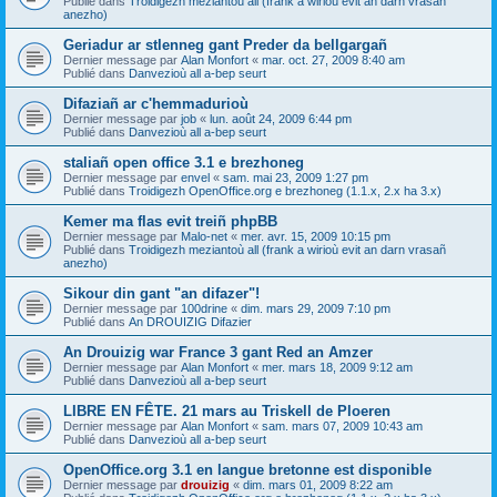
Publié dans
Troidigezh meziantoù all (frank a wirioù evit an darn vrasañ
anezho)
Geriadur ar stlenneg gant Preder da bellgargañ
Dernier message par
Alan Monfort
«
mar. oct. 27, 2009 8:40 am
Publié dans
Danvezioù all a-bep seurt
Difaziañ ar c'hemmadurioù
Dernier message par
job
«
lun. août 24, 2009 6:44 pm
Publié dans
Danvezioù all a-bep seurt
staliañ open office 3.1 e brezhoneg
Dernier message par
envel
«
sam. mai 23, 2009 1:27 pm
Publié dans
Troidigezh OpenOffice.org e brezhoneg (1.1.x, 2.x ha 3.x)
Kemer ma flas evit treiñ phpBB
Dernier message par
Malo-net
«
mer. avr. 15, 2009 10:15 pm
Publié dans
Troidigezh meziantoù all (frank a wirioù evit an darn vrasañ
anezho)
Sikour din gant "an difazer"!
Dernier message par
100drine
«
dim. mars 29, 2009 7:10 pm
Publié dans
An DROUIZIG Difazier
An Drouizig war France 3 gant Red an Amzer
Dernier message par
Alan Monfort
«
mer. mars 18, 2009 9:12 am
Publié dans
Danvezioù all a-bep seurt
LIBRE EN FÊTE. 21 mars au Triskell de Ploeren
Dernier message par
Alan Monfort
«
sam. mars 07, 2009 10:43 am
Publié dans
Danvezioù all a-bep seurt
OpenOffice.org 3.1 en langue bretonne est disponible
Dernier message par
drouizig
«
dim. mars 01, 2009 8:22 am