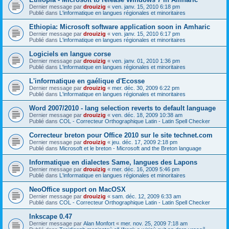
Dernier message par
drouizig
«
ven. janv. 15, 2010 6:18 pm
Publié dans
L'informatique en langues régionales et minoritaires
Ethiopia: Microsoft software application soon in Amharic
Dernier message par
drouizig
«
ven. janv. 15, 2010 6:17 pm
Publié dans
L'informatique en langues régionales et minoritaires
Logiciels en langue corse
Dernier message par
drouizig
«
ven. janv. 01, 2010 1:36 pm
Publié dans
L'informatique en langues régionales et minoritaires
L'informatique en gaélique d'Ecosse
Dernier message par
drouizig
«
mer. déc. 30, 2009 6:22 pm
Publié dans
L'informatique en langues régionales et minoritaires
Word 2007/2010 - lang selection reverts to default language
Dernier message par
drouizig
«
ven. déc. 18, 2009 10:38 am
Publié dans
COL - Correcteur Orthographique Latin - Latin Spell Checker
Correcteur breton pour Office 2010 sur le site technet.com
Dernier message par
drouizig
«
jeu. déc. 17, 2009 2:18 pm
Publié dans
Microsoft et le breton - Microsoft and the Breton language
Informatique en dialectes Same, langues des Lapons
Dernier message par
drouizig
«
mer. déc. 16, 2009 5:46 pm
Publié dans
L'informatique en langues régionales et minoritaires
NeoOffice support on MacOSX
Dernier message par
drouizig
«
sam. déc. 12, 2009 6:33 am
Publié dans
COL - Correcteur Orthographique Latin - Latin Spell Checker
Inkscape 0.47
Dernier message par
Alan Monfort
«
mer. nov. 25, 2009 7:18 am