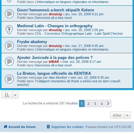
Publié dans
L'informatique en langues régionales et minoritaires
Gourc’hemennoù a-berzh skipailh Kelenn
Dernier message par
drouizig
«
jeu. nov. 20, 2008 9:21 pm
Publié dans
Danvezioù all a-bep seurt
Medieval Latin - Changes in orthography
Dernier message par
drouizig
«
jeu. nov. 20, 2008 2:55 pm
Publié dans
COL - Correcteur Orthographique Latin - Latin Spell Checker
Fryske akademy
Dernier message par
drouizig
«
lun. nov. 17, 2008 9:45 am
Publié dans
L'informatique en langues régionales et minoritaires
Ajouter Junicode à la page des polices ?
Dernier message par
bIBAR
«
mar. oct. 28, 2008 9:17 am
Publié dans
Danvezioù all a-bep seurt
Le Breton, langue officielle de KENTIKA
Dernier message par
Alan Monfort
«
mer. oct. 22, 2008 9:35 am
Publié dans
Troidigezh meziantoù all (frank a wirioù evit an darn vrasañ
anezho)
1
2
3
4
Suivant
La recherche a retourné 197 résultats
Aller
Accueil du forum
Supprimer les cookies
Fuseau horaire sur
UTC+01:00