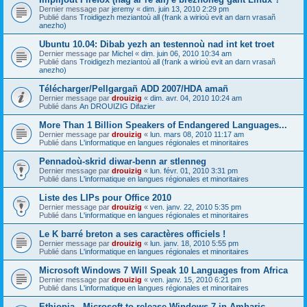
Dernier message par
jeremy
«
dim. juin 13, 2010 2:29 pm
Publié dans
Troidigezh meziantoù all (frank a wirioù evit an darn vrasañ
anezho)
Ubuntu 10.04: Dibab yezh an testennoù nad int ket troet
Dernier message par
Michel
«
dim. juin 06, 2010 10:34 am
Publié dans
Troidigezh meziantoù all (frank a wirioù evit an darn vrasañ
anezho)
Télécharger/Pellgargañ ADD 2007/HDA amañ
Dernier message par
drouizig
«
dim. avr. 04, 2010 10:24 am
Publié dans
An DROUIZIG Difazier
More Than 1 Billion Speakers of Endangered Languages...
Dernier message par
drouizig
«
lun. mars 08, 2010 11:17 am
Publié dans
L'informatique en langues régionales et minoritaires
Pennadoù-skrid diwar-benn ar stlenneg
Dernier message par
drouizig
«
lun. févr. 01, 2010 3:31 pm
Publié dans
L'informatique en langues régionales et minoritaires
Liste des LIPs pour Office 2010
Dernier message par
drouizig
«
ven. janv. 22, 2010 5:35 pm
Publié dans
L'informatique en langues régionales et minoritaires
Le K barré breton a ses caractères officiels !
Dernier message par
drouizig
«
lun. janv. 18, 2010 5:55 pm
Publié dans
L'informatique en langues régionales et minoritaires
Microsoft Windows 7 Will Speak 10 Languages from Africa
Dernier message par
drouizig
«
ven. janv. 15, 2010 6:21 pm
Publié dans
L'informatique en langues régionales et minoritaires
Ethiopia - Microsoft to release Windows 7 in Amharic