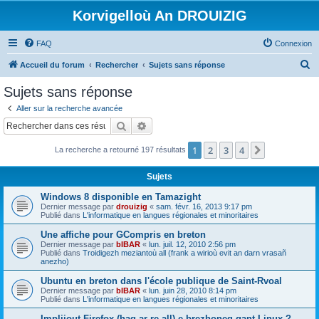
Korvigelloù An DROUIZIG
FAQ
Connexion
R
Accueil du forum
Rechercher
Sujets sans réponse
e
Sujets sans réponse
c
Aller sur la recherche avancée
h
Rechercher
Recherche avancée
e
1
2
3
4
Suivant
La recherche a retourné 197 résultats
r
c
Sujets
h
Windows 8 disponible en Tamazight
e
Dernier message par
drouizig
«
sam. févr. 16, 2013 9:17 pm
Publié dans
L'informatique en langues régionales et minoritaires
r
Une affiche pour GCompris en breton
Dernier message par
bIBAR
«
lun. juil. 12, 2010 2:56 pm
Publié dans
Troidigezh meziantoù all (frank a wirioù evit an darn vrasañ
anezho)
Ubuntu en breton dans l'école publique de Saint-Rvoal
Dernier message par
bIBAR
«
lun. juin 28, 2010 8:14 pm
Publié dans
L'informatique en langues régionales et minoritaires
Implijout Firefox (hag ar re all) e brezhoneg gant Linux ?