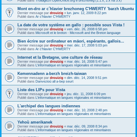
Publié dans
Troidigezh OpenOffice.org e brezhoneg (1.1.x, 2.x ha 3.x)
Mont en-dro ar c´hlavier brezhoneg C'HWERTY 'barzh Ubuntu
Dernier message par
drouizig
«
lun. janv. 12, 2009 8:22 pm
Publié dans
Ar c'hlavier C'HWERTY
La date de votre système en gallo : possible sous Vista !
Dernier message par
drouizig
«
ven. déc. 26, 2008 6:58 pm
Publié dans
Microsoft et le breton - Microsoft and the Breton language
Bien écrire sur ordinateur en māori, espéranto, gallois...
Dernier message par
drouizig
«
mer. déc. 17, 2008 5:03 pm
Publié dans
Ar c'hlavier C'HWERTY
Internet et la Bretagne, une culture de réseau
Dernier message par
drouizig
«
mar. déc. 16, 2008 5:47 pm
Publié dans
L'informatique en langues régionales et minoritaires
Kemennadenn a-berzh breizh-taiwan
Dernier message par
drouizig
«
dim. déc. 14, 2008 9:51 pm
Publié dans
Danvezioù all a-bep seurt
Liste des LIPs pour Vista
Dernier message par
drouizig
«
jeu. déc. 11, 2008 6:09 pm
Publié dans
L'informatique en langues régionales et minoritaires
L'archipel des langues indiennes
Dernier message par
drouizig
«
mer. déc. 10, 2008 2:48 pm
Publié dans
L'informatique en langues régionales et minoritaires
Yehoù amerikanek
Dernier message par
drouizig
«
mar. déc. 09, 2008 8:34 pm
Publié dans
L'informatique en langues régionales et minoritaires