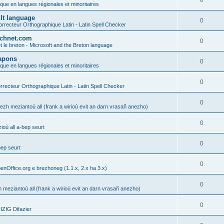
0
ique en langues régionales et minoritaires
ult language
0
rrecteur Orthographique Latin - Latin Spell Checker
technet.com
0
t le breton - Microsoft and the Breton language
Lapons
0
ique en langues régionales et minoritaires
0
recteur Orthographique Latin - Latin Spell Checker
0
gezh meziantoù all (frank a wirioù evit an darn vrasañ anezho)
0
où all a-bep seurt
0
bep seurt
0
enOffice.org e brezhoneg (1.1.x, 2.x ha 3.x)
0
h meziantoù all (frank a wirioù evit an darn vrasañ anezho)
0
ZIG Difazier