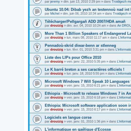
par
jeremy
»
dim. juin 13, 2010 2:29 pm
» dans
Troidigezh me
Ubuntu 10.04: Dibab yezh an testennoù nad int k
par
Michel
»
dim. juin 06, 2010 10:34 am
» dans
Troidigezh m
Télécharger/Pellgargañ ADD 2007/HDA amañ
par
drouizig
»
dim. avr. 04, 2010 10:24 am
» dans
An DROUI
More Than 1 Billion Speakers of Endangered L
par
drouizig
»
lun. mars 08, 2010 11:17 am
» dans
L'informa
Pennadoù-skrid diwar-benn ar stlenneg
par
drouizig
»
lun. févr. 01, 2010 3:31 pm
» dans
L'informati
Liste des LIPs pour Office 2010
par
drouizig
»
ven. janv. 22, 2010 5:35 pm
» dans
L'informat
Le K barré breton a ses caractères officiels !
par
drouizig
»
lun. janv. 18, 2010 5:55 pm
» dans
L'informat
Microsoft Windows 7 Will Speak 10 Languages 
par
drouizig
»
ven. janv. 15, 2010 6:21 pm
» dans
L'informat
Ethiopia - Microsoft to release Windows 7 in A
par
drouizig
»
ven. janv. 15, 2010 6:18 pm
» dans
L'informat
Ethiopia: Microsoft software application soon 
par
drouizig
»
ven. janv. 15, 2010 6:17 pm
» dans
L'informat
Logiciels en langue corse
par
drouizig
»
ven. janv. 01, 2010 1:36 pm
» dans
L'informat
L'informatique en gaélique d'Ecosse