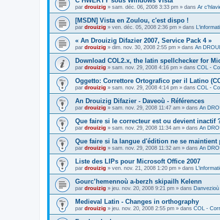
C’HWERTY sous Windows Vista
par
drouizig
»
sam. déc. 06, 2008 3:33 pm
» dans
Ar c'hla
[MSDN] Vista en Zoulou, c'est dispo !
par
drouizig
»
ven. déc. 05, 2008 2:36 pm
» dans
L'informat
« An Drouizig Difazier 2007, Service Pack 4 »
par
drouizig
»
dim. nov. 30, 2008 2:55 pm
» dans
An DROUIZ
Download COL2.x, the latin spellchecker for Mic
par
drouizig
»
sam. nov. 29, 2008 4:16 pm
» dans
COL - Cor
Oggetto: Correttore Ortografico per il Latino (C
par
drouizig
»
sam. nov. 29, 2008 4:14 pm
» dans
COL - Cor
An Drouizig Difazier - Daveoù - Références
par
drouizig
»
sam. nov. 29, 2008 11:47 am
» dans
An DROU
Que faire si le correcteur est ou devient inactif 
par
drouizig
»
sam. nov. 29, 2008 11:34 am
» dans
An DROU
Que faire si la langue d'édition ne se maintient
par
drouizig
»
sam. nov. 29, 2008 11:32 am
» dans
An DROU
Liste des LIPs pour Microsoft Office 2007
par
drouizig
»
ven. nov. 21, 2008 1:20 pm
» dans
L'informat
Gourc’hemennoù a-berzh skipailh Kelenn
par
drouizig
»
jeu. nov. 20, 2008 9:21 pm
» dans
Danvezioù 
Medieval Latin - Changes in orthography
par
drouizig
»
jeu. nov. 20, 2008 2:55 pm
» dans
COL - Corr