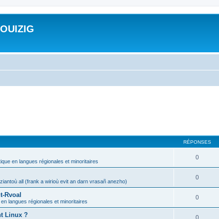
ROUIZIG
RÉPONSES
0
tique en langues régionales et minoritaires
0
iantoù all (frank a wirioù evit an darn vrasañ anezho)
t-Rvoal
0
 en langues régionales et minoritaires
nt Linux ?
0