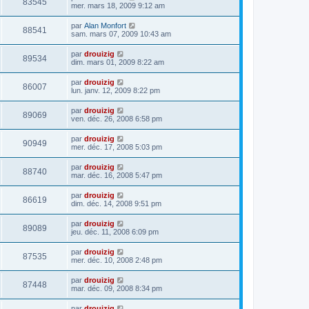
83545
mer. mars 18, 2009 9:12 am
par
Alan Monfort
88541
sam. mars 07, 2009 10:43 am
par
drouizig
89534
dim. mars 01, 2009 8:22 am
par
drouizig
86007
lun. janv. 12, 2009 8:22 pm
par
drouizig
89069
ven. déc. 26, 2008 6:58 pm
par
drouizig
90949
mer. déc. 17, 2008 5:03 pm
par
drouizig
88740
mar. déc. 16, 2008 5:47 pm
par
drouizig
86619
dim. déc. 14, 2008 9:51 pm
par
drouizig
89089
jeu. déc. 11, 2008 6:09 pm
par
drouizig
87535
mer. déc. 10, 2008 2:48 pm
par
drouizig
87448
mar. déc. 09, 2008 8:34 pm
par
drouizig