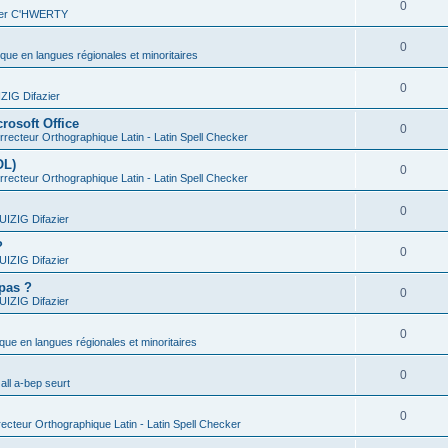
0
vier C'HWERTY
0
ique en langues régionales et minoritaires
0
IG Difazier
rosoft Office
0
recteur Orthographique Latin - Latin Spell Checker
OL)
0
recteur Orthographique Latin - Latin Spell Checker
0
IZIG Difazier
?
0
IZIG Difazier
 pas ?
0
IZIG Difazier
0
ique en langues régionales et minoritaires
0
all a-bep seurt
0
ecteur Orthographique Latin - Latin Spell Checker