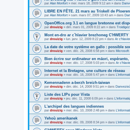
par
Alan Monfort
»
mer. mars 18, 2009 9:12 am
» dans
Danve
LIBRE EN FÊTE. 21 mars au Triskell de Ploeren
par
Alan Monfort
»
sam. mars 07, 2009 10:43 am
» dans
Dan
OpenOffice.org 3.1 en langue bretonne est disp
par
drouizig
»
dim. mars 01, 2009 8:22 am
» dans
Troidigez
Mont en-dro ar c´hlavier brezhoneg C'HWERTY 
par
drouizig
»
lun. janv. 12, 2009 8:22 pm
» dans
Ar c'hlav
La date de votre système en gallo : possible sou
par
drouizig
»
ven. déc. 26, 2008 6:58 pm
» dans
Microsoft 
Bien écrire sur ordinateur en māori, espéranto, g
par
drouizig
»
mer. déc. 17, 2008 5:03 pm
» dans
Ar c'hlav
Internet et la Bretagne, une culture de réseau
par
drouizig
»
mar. déc. 16, 2008 5:47 pm
» dans
L'informat
Kemennadenn a-berzh breizh-taiwan
par
drouizig
»
dim. déc. 14, 2008 9:51 pm
» dans
Danvezioù 
Liste des LIPs pour Vista
par
drouizig
»
jeu. déc. 11, 2008 6:09 pm
» dans
L'informati
L'archipel des langues indiennes
par
drouizig
»
mer. déc. 10, 2008 2:48 pm
» dans
L'informat
Yehoù amerikanek
par
drouizig
»
mar. déc. 09, 2008 8:34 pm
» dans
L'informat