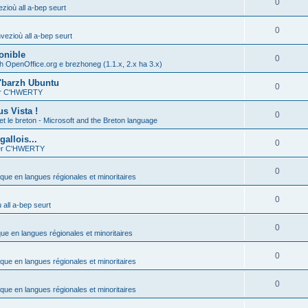
0
zioù all a-bep seurt
0
vezioù all a-bep seurt
onible
0
h OpenOffice.org e brezhoneg (1.1.x, 2.x ha 3.x)
'barzh Ubuntu
0
ier C'HWERTY
s Vista !
0
et le breton - Microsoft and the Breton language
allois...
0
ier C'HWERTY
0
ique en langues régionales et minoritaires
0
all a-bep seurt
0
que en langues régionales et minoritaires
0
ique en langues régionales et minoritaires
0
ique en langues régionales et minoritaires