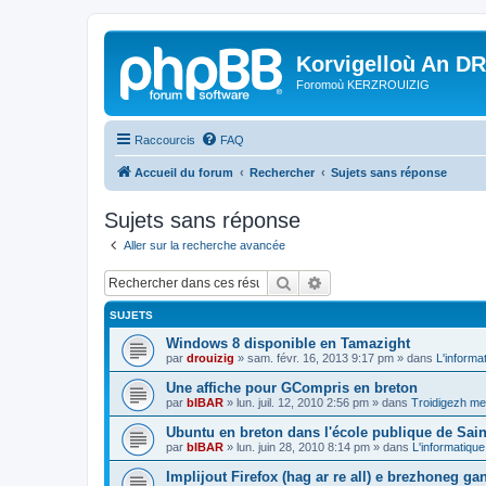
Korvigelloù An D
Foromoù KERZROUIZIG
Raccourcis
FAQ
Accueil du forum
Rechercher
Sujets sans réponse
Sujets sans réponse
Aller sur la recherche avancée
Rechercher
Recherche avancée
SUJETS
Windows 8 disponible en Tamazight
par
drouizig
»
sam. févr. 16, 2013 9:17 pm
» dans
L'informa
Une affiche pour GCompris en breton
par
bIBAR
»
lun. juil. 12, 2010 2:56 pm
» dans
Troidigezh mez
Ubuntu en breton dans l'école publique de Sain
par
bIBAR
»
lun. juin 28, 2010 8:14 pm
» dans
L'informatique
Implijout Firefox (hag ar re all) e brezhoneg ga