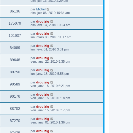
dim. juin 13, 2010 2:29 pm
par
Michel
86136
dim. juin 06, 2010 10:34 am
par
drouizig
175070
dim. avr. 04, 2010 10:24 am
par
drouizig
101637
lun. mars 08, 2010 11:17 am
par
drouizig
84089
lun. févr. 01, 2010 3:31 pm
par
drouizig
89648
ven. janv. 22, 2010 5:35 pm
par
drouizig
89750
lun. janv. 18, 2010 5:55 pm
par
drouizig
90589
ven. janv. 15, 2010 6:21 pm
par
drouizig
90176
ven. janv. 15, 2010 6:18 pm
par
drouizig
88702
ven. janv. 15, 2010 6:17 pm
par
drouizig
87270
ven. janv. 01, 2010 1:36 pm
par
drouizig