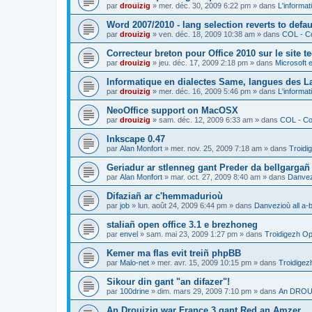
par
drouizig
»
mer. déc. 30, 2009 6:22 pm
» dans
L'informat
Word 2007/2010 - lang selection reverts to defa
par
drouizig
»
ven. déc. 18, 2009 10:38 am
» dans
COL - Co
Correcteur breton pour Office 2010 sur le site 
par
drouizig
»
jeu. déc. 17, 2009 2:18 pm
» dans
Microsoft e
Informatique en dialectes Same, langues des 
par
drouizig
»
mer. déc. 16, 2009 5:46 pm
» dans
L'informat
NeoOffice support on MacOSX
par
drouizig
»
sam. déc. 12, 2009 6:33 am
» dans
COL - Cor
Inkscape 0.47
par
Alan Monfort
»
mer. nov. 25, 2009 7:18 am
» dans
Troidi
Geriadur ar stlenneg gant Preder da bellgargañ
par
Alan Monfort
»
mar. oct. 27, 2009 8:40 am
» dans
Danvezi
Difaziañ ar c'hemmadurioù
par
job
»
lun. août 24, 2009 6:44 pm
» dans
Danvezioù all a-
staliañ open office 3.1 e brezhoneg
par
envel
»
sam. mai 23, 2009 1:27 pm
» dans
Troidigezh Op
Kemer ma flas evit treiñ phpBB
par
Malo-net
»
mer. avr. 15, 2009 10:15 pm
» dans
Troidigez
Sikour din gant "an difazer"!
par
100drine
»
dim. mars 29, 2009 7:10 pm
» dans
An DROUI
An Drouizig war France 3 gant Red an Amzer