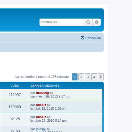
Rechercher
Recherche avancé
Connexion
1
2
3
4
Suivant
La recherche a retourné 197 résultats
VUES
DERNIER MESSAGE
par
drouizig
212997
sam. févr. 16, 2013 9:17 pm
par
bIBAR
179860
lun. juil. 12, 2010 2:56 pm
par
bIBAR
92125
lun. juin 28, 2010 8:14 pm
par
jeremy
85153