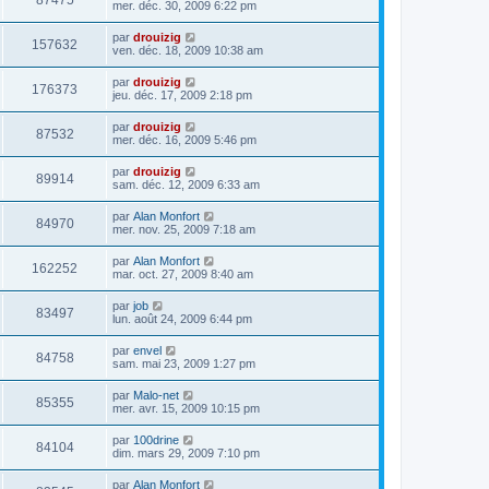
87475
mer. déc. 30, 2009 6:22 pm
par
drouizig
157632
ven. déc. 18, 2009 10:38 am
par
drouizig
176373
jeu. déc. 17, 2009 2:18 pm
par
drouizig
87532
mer. déc. 16, 2009 5:46 pm
par
drouizig
89914
sam. déc. 12, 2009 6:33 am
par
Alan Monfort
84970
mer. nov. 25, 2009 7:18 am
par
Alan Monfort
162252
mar. oct. 27, 2009 8:40 am
par
job
83497
lun. août 24, 2009 6:44 pm
par
envel
84758
sam. mai 23, 2009 1:27 pm
par
Malo-net
85355
mer. avr. 15, 2009 10:15 pm
par
100drine
84104
dim. mars 29, 2009 7:10 pm
par
Alan Monfort