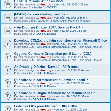
C’HWERTY sous Windows Vista
Dernier message par
drouizig
«
sam. déc. 06, 2008 3:33 pm
Publié dans
Ar c'hlavier C'HWERTY
[MSDN] Vista en Zoulou, c'est dispo !
Dernier message par
drouizig
«
ven. déc. 05, 2008 2:36 pm
Publié dans
L'informatique en langues régionales et minoritaires
« An Drouizig Difazier 2007, Service Pack 4 »
Dernier message par
drouizig
«
dim. nov. 30, 2008 2:55 pm
Publié dans
An DROUIZIG Difazier
Download COL2.x, the latin spellchecker for Microsoft Office
Dernier message par
drouizig
«
sam. nov. 29, 2008 4:16 pm
Publié dans
COL - Correcteur Orthographique Latin - Latin Spell Checker
Oggetto: Correttore Ortografico per il Latino (COL)
Dernier message par
drouizig
«
sam. nov. 29, 2008 4:14 pm
Publié dans
COL - Correcteur Orthographique Latin - Latin Spell Checker
An Drouizig Difazier - Daveoù - Références
Dernier message par
drouizig
«
sam. nov. 29, 2008 11:47 am
Publié dans
An DROUIZIG Difazier
Que faire si le correcteur est ou devient inactif ?
Dernier message par
drouizig
«
sam. nov. 29, 2008 11:34 am
Publié dans
An DROUIZIG Difazier
Que faire si la langue d'édition ne se maintient pas ?
Dernier message par
drouizig
«
sam. nov. 29, 2008 11:32 am
Publié dans
An DROUIZIG Difazier
Liste des LIPs pour Microsoft Office 2007
Dernier message par
drouizig
«
ven. nov. 21, 2008 1:20 pm