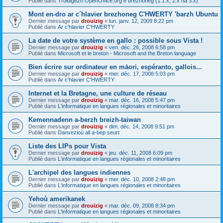
Publié dans
Troidigezh OpenOffice.org e brezhoneg (1.1.x, 2.x ha 3.x)
Mont en-dro ar c´hlavier brezhoneg C'HWERTY 'barzh Ubuntu
Dernier message par
drouizig
«
lun. janv. 12, 2009 8:22 pm
Publié dans
Ar c'hlavier C'HWERTY
La date de votre système en gallo : possible sous Vista !
Dernier message par
drouizig
«
ven. déc. 26, 2008 6:58 pm
Publié dans
Microsoft et le breton - Microsoft and the Breton language
Bien écrire sur ordinateur en māori, espéranto, gallois...
Dernier message par
drouizig
«
mer. déc. 17, 2008 5:03 pm
Publié dans
Ar c'hlavier C'HWERTY
Internet et la Bretagne, une culture de réseau
Dernier message par
drouizig
«
mar. déc. 16, 2008 5:47 pm
Publié dans
L'informatique en langues régionales et minoritaires
Kemennadenn a-berzh breizh-taiwan
Dernier message par
drouizig
«
dim. déc. 14, 2008 9:51 pm
Publié dans
Danvezioù all a-bep seurt
Liste des LIPs pour Vista
Dernier message par
drouizig
«
jeu. déc. 11, 2008 6:09 pm
Publié dans
L'informatique en langues régionales et minoritaires
L'archipel des langues indiennes
Dernier message par
drouizig
«
mer. déc. 10, 2008 2:48 pm
Publié dans
L'informatique en langues régionales et minoritaires
Yehoù amerikanek
Dernier message par
drouizig
«
mar. déc. 09, 2008 8:34 pm
Publié dans
L'informatique en langues régionales et minoritaires