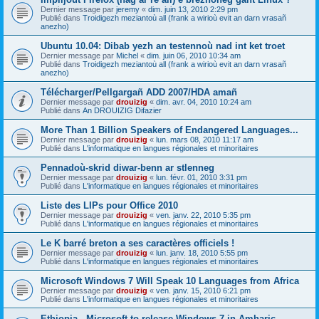
Dernier message par
jeremy
«
dim. juin 13, 2010 2:29 pm
Publié dans
Troidigezh meziantoù all (frank a wirioù evit an darn vrasañ
anezho)
Ubuntu 10.04: Dibab yezh an testennoù nad int ket troet
Dernier message par
Michel
«
dim. juin 06, 2010 10:34 am
Publié dans
Troidigezh meziantoù all (frank a wirioù evit an darn vrasañ
anezho)
Télécharger/Pellgargañ ADD 2007/HDA amañ
Dernier message par
drouizig
«
dim. avr. 04, 2010 10:24 am
Publié dans
An DROUIZIG Difazier
More Than 1 Billion Speakers of Endangered Languages...
Dernier message par
drouizig
«
lun. mars 08, 2010 11:17 am
Publié dans
L'informatique en langues régionales et minoritaires
Pennadoù-skrid diwar-benn ar stlenneg
Dernier message par
drouizig
«
lun. févr. 01, 2010 3:31 pm
Publié dans
L'informatique en langues régionales et minoritaires
Liste des LIPs pour Office 2010
Dernier message par
drouizig
«
ven. janv. 22, 2010 5:35 pm
Publié dans
L'informatique en langues régionales et minoritaires
Le K barré breton a ses caractères officiels !
Dernier message par
drouizig
«
lun. janv. 18, 2010 5:55 pm
Publié dans
L'informatique en langues régionales et minoritaires
Microsoft Windows 7 Will Speak 10 Languages from Africa
Dernier message par
drouizig
«
ven. janv. 15, 2010 6:21 pm
Publié dans
L'informatique en langues régionales et minoritaires
Ethiopia - Microsoft to release Windows 7 in Amharic