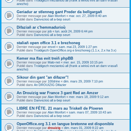
Publié dans
Troidigezh meziantoù all (frank a wirioù evit an darn vrasañ
anezho)
Geriadur ar stlenneg gant Preder da bellgargañ
Dernier message par
Alan Monfort
«
mar. oct. 27, 2009 8:40 am
Publié dans
Danvezioù all a-bep seurt
Difaziañ ar c'hemmadurioù
Dernier message par
job
«
lun. août 24, 2009 6:44 pm
Publié dans
Danvezioù all a-bep seurt
staliañ open office 3.1 e brezhoneg
Dernier message par
envel
«
sam. mai 23, 2009 1:27 pm
Publié dans
Troidigezh OpenOffice.org e brezhoneg (1.1.x, 2.x ha 3.x)
Kemer ma flas evit treiñ phpBB
Dernier message par
Malo-net
«
mer. avr. 15, 2009 10:15 pm
Publié dans
Troidigezh meziantoù all (frank a wirioù evit an darn vrasañ
anezho)
Sikour din gant "an difazer"!
Dernier message par
100drine
«
dim. mars 29, 2009 7:10 pm
Publié dans
An DROUIZIG Difazier
An Drouizig war France 3 gant Red an Amzer
Dernier message par
Alan Monfort
«
mer. mars 18, 2009 9:12 am
Publié dans
Danvezioù all a-bep seurt
LIBRE EN FÊTE. 21 mars au Triskell de Ploeren
Dernier message par
Alan Monfort
«
sam. mars 07, 2009 10:43 am
Publié dans
Danvezioù all a-bep seurt
OpenOffice.org 3.1 en langue bretonne est disponible
Dernier message par
drouizig
«
dim. mars 01, 2009 8:22 am