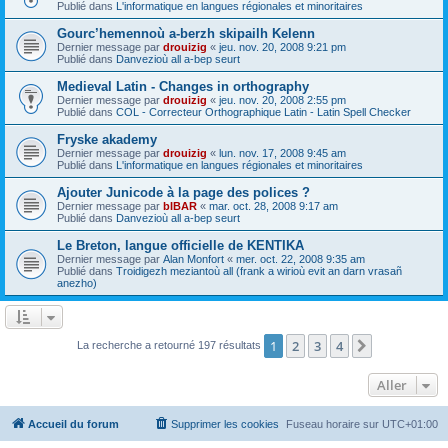
Publié dans
L'informatique en langues régionales et minoritaires
Gourc’hemennoù a-berzh skipailh Kelenn
Dernier message par
drouizig
«
jeu. nov. 20, 2008 9:21 pm
Publié dans
Danvezioù all a-bep seurt
Medieval Latin - Changes in orthography
Dernier message par
drouizig
«
jeu. nov. 20, 2008 2:55 pm
Publié dans
COL - Correcteur Orthographique Latin - Latin Spell Checker
Fryske akademy
Dernier message par
drouizig
«
lun. nov. 17, 2008 9:45 am
Publié dans
L'informatique en langues régionales et minoritaires
Ajouter Junicode à la page des polices ?
Dernier message par
bIBAR
«
mar. oct. 28, 2008 9:17 am
Publié dans
Danvezioù all a-bep seurt
Le Breton, langue officielle de KENTIKA
Dernier message par
Alan Monfort
«
mer. oct. 22, 2008 9:35 am
Publié dans
Troidigezh meziantoù all (frank a wirioù evit an darn vrasañ
anezho)
1
2
3
4
Suivant
La recherche a retourné 197 résultats
Aller
Accueil du forum
Supprimer les cookies
Fuseau horaire sur
UTC+01:00