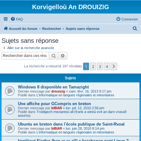
Korvigelloù An DROUIZIG
FAQ
Connexion
R
Accueil du forum
Rechercher
Sujets sans réponse
e
Sujets sans réponse
c
Aller sur la recherche avancée
h
Rechercher
Recherche avancée
e
1
2
3
4
Suivant
La recherche a retourné 197 résultats
r
c
Sujets
h
Windows 8 disponible en Tamazight
e
Dernier message par
drouizig
«
sam. févr. 16, 2013 9:17 pm
Publié dans
L'informatique en langues régionales et minoritaires
r
Une affiche pour GCompris en breton
Dernier message par
bIBAR
«
lun. juil. 12, 2010 2:56 pm
Publié dans
Troidigezh meziantoù all (frank a wirioù evit an darn vrasañ
anezho)
Ubuntu en breton dans l'école publique de Saint-Rvoal
Dernier message par
bIBAR
«
lun. juin 28, 2010 8:14 pm
Publié dans
L'informatique en langues régionales et minoritaires
Implijout Firefox (hag ar re all) e brezhoneg gant Linux ?