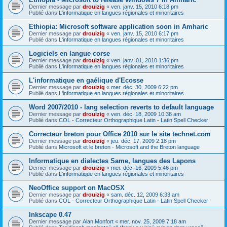
Dernier message par
drouizig
«
ven. janv. 15, 2010 6:18 pm
Publié dans
L'informatique en langues régionales et minoritaires
Ethiopia: Microsoft software application soon in Amharic
Dernier message par
drouizig
«
ven. janv. 15, 2010 6:17 pm
Publié dans
L'informatique en langues régionales et minoritaires
Logiciels en langue corse
Dernier message par
drouizig
«
ven. janv. 01, 2010 1:36 pm
Publié dans
L'informatique en langues régionales et minoritaires
L'informatique en gaélique d'Ecosse
Dernier message par
drouizig
«
mer. déc. 30, 2009 6:22 pm
Publié dans
L'informatique en langues régionales et minoritaires
Word 2007/2010 - lang selection reverts to default language
Dernier message par
drouizig
«
ven. déc. 18, 2009 10:38 am
Publié dans
COL - Correcteur Orthographique Latin - Latin Spell Checker
Correcteur breton pour Office 2010 sur le site technet.com
Dernier message par
drouizig
«
jeu. déc. 17, 2009 2:18 pm
Publié dans
Microsoft et le breton - Microsoft and the Breton language
Informatique en dialectes Same, langues des Lapons
Dernier message par
drouizig
«
mer. déc. 16, 2009 5:46 pm
Publié dans
L'informatique en langues régionales et minoritaires
NeoOffice support on MacOSX
Dernier message par
drouizig
«
sam. déc. 12, 2009 6:33 am
Publié dans
COL - Correcteur Orthographique Latin - Latin Spell Checker
Inkscape 0.47
Dernier message par
Alan Monfort
«
mer. nov. 25, 2009 7:18 am