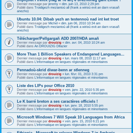
Dernier message par
jeremy
«
dim. juin 13, 2010 2:29 pm
Publié dans
Troidigezh meziantoù all (frank a wirioù evit an darn vrasañ
anezho)
Ubuntu 10.04: Dibab yezh an testennoù nad int ket troet
Dernier message par
Michel
«
dim. juin 06, 2010 10:34 am
Publié dans
Troidigezh meziantoù all (frank a wirioù evit an darn vrasañ
anezho)
Télécharger/Pellgargañ ADD 2007/HDA amañ
Dernier message par
drouizig
«
dim. avr. 04, 2010 10:24 am
Publié dans
An DROUIZIG Difazier
More Than 1 Billion Speakers of Endangered Languages...
Dernier message par
drouizig
«
lun. mars 08, 2010 11:17 am
Publié dans
L'informatique en langues régionales et minoritaires
Pennadoù-skrid diwar-benn ar stlenneg
Dernier message par
drouizig
«
lun. févr. 01, 2010 3:31 pm
Publié dans
L'informatique en langues régionales et minoritaires
Liste des LIPs pour Office 2010
Dernier message par
drouizig
«
ven. janv. 22, 2010 5:35 pm
Publié dans
L'informatique en langues régionales et minoritaires
Le K barré breton a ses caractères officiels !
Dernier message par
drouizig
«
lun. janv. 18, 2010 5:55 pm
Publié dans
L'informatique en langues régionales et minoritaires
Microsoft Windows 7 Will Speak 10 Languages from Africa
Dernier message par
drouizig
«
ven. janv. 15, 2010 6:21 pm
Publié dans
L'informatique en langues régionales et minoritaires
Ethiopia - Microsoft to release Windows 7 in Amharic