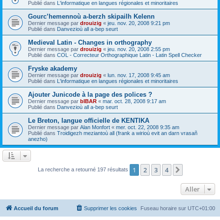
Publié dans
L'informatique en langues régionales et minoritaires
Gourc’hemennoù a-berzh skipailh Kelenn
Dernier message par
drouizig
«
jeu. nov. 20, 2008 9:21 pm
Publié dans
Danvezioù all a-bep seurt
Medieval Latin - Changes in orthography
Dernier message par
drouizig
«
jeu. nov. 20, 2008 2:55 pm
Publié dans
COL - Correcteur Orthographique Latin - Latin Spell Checker
Fryske akademy
Dernier message par
drouizig
«
lun. nov. 17, 2008 9:45 am
Publié dans
L'informatique en langues régionales et minoritaires
Ajouter Junicode à la page des polices ?
Dernier message par
bIBAR
«
mar. oct. 28, 2008 9:17 am
Publié dans
Danvezioù all a-bep seurt
Le Breton, langue officielle de KENTIKA
Dernier message par
Alan Monfort
«
mer. oct. 22, 2008 9:35 am
Publié dans
Troidigezh meziantoù all (frank a wirioù evit an darn vrasañ
anezho)
1
2
3
4
Suivant
La recherche a retourné 197 résultats
Aller
Accueil du forum
Supprimer les cookies
Fuseau horaire sur
UTC+01:00