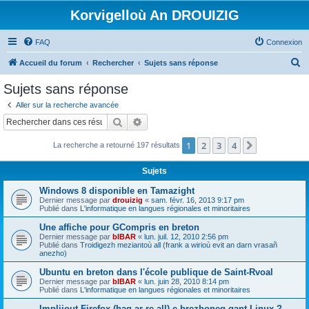
Korvigelloù An DROUIZIG
FAQ
Connexion
R
Accueil du forum
Rechercher
Sujets sans réponse
e
Sujets sans réponse
c
Aller sur la recherche avancée
h
Rechercher
Recherche avancée
e
1
2
3
4
Suivant
La recherche a retourné 197 résultats
r
c
Sujets
h
Windows 8 disponible en Tamazight
e
Dernier message par
drouizig
«
sam. févr. 16, 2013 9:17 pm
Publié dans
L'informatique en langues régionales et minoritaires
r
Une affiche pour GCompris en breton
Dernier message par
bIBAR
«
lun. juil. 12, 2010 2:56 pm
Publié dans
Troidigezh meziantoù all (frank a wirioù evit an darn vrasañ
anezho)
Ubuntu en breton dans l'école publique de Saint-Rvoal
Dernier message par
bIBAR
«
lun. juin 28, 2010 8:14 pm
Publié dans
L'informatique en langues régionales et minoritaires
Implijout Firefox (hag ar re all) e brezhoneg gant Linux ?