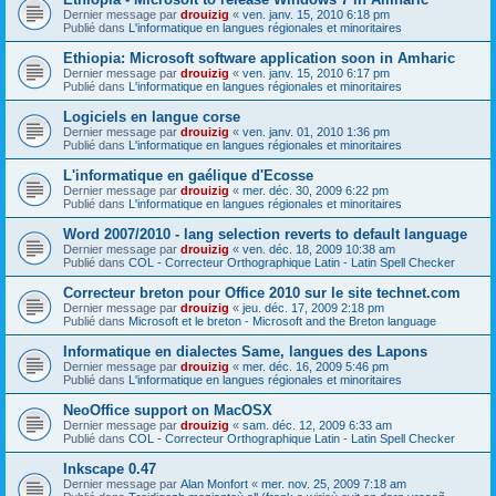
Dernier message par
drouizig
«
ven. janv. 15, 2010 6:18 pm
Publié dans
L'informatique en langues régionales et minoritaires
Ethiopia: Microsoft software application soon in Amharic
Dernier message par
drouizig
«
ven. janv. 15, 2010 6:17 pm
Publié dans
L'informatique en langues régionales et minoritaires
Logiciels en langue corse
Dernier message par
drouizig
«
ven. janv. 01, 2010 1:36 pm
Publié dans
L'informatique en langues régionales et minoritaires
L'informatique en gaélique d'Ecosse
Dernier message par
drouizig
«
mer. déc. 30, 2009 6:22 pm
Publié dans
L'informatique en langues régionales et minoritaires
Word 2007/2010 - lang selection reverts to default language
Dernier message par
drouizig
«
ven. déc. 18, 2009 10:38 am
Publié dans
COL - Correcteur Orthographique Latin - Latin Spell Checker
Correcteur breton pour Office 2010 sur le site technet.com
Dernier message par
drouizig
«
jeu. déc. 17, 2009 2:18 pm
Publié dans
Microsoft et le breton - Microsoft and the Breton language
Informatique en dialectes Same, langues des Lapons
Dernier message par
drouizig
«
mer. déc. 16, 2009 5:46 pm
Publié dans
L'informatique en langues régionales et minoritaires
NeoOffice support on MacOSX
Dernier message par
drouizig
«
sam. déc. 12, 2009 6:33 am
Publié dans
COL - Correcteur Orthographique Latin - Latin Spell Checker
Inkscape 0.47
Dernier message par
Alan Monfort
«
mer. nov. 25, 2009 7:18 am