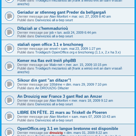
Publié dans
Troidigezh meziantoù all (frank a wirioù evit an darn vrasañ
anezho)
Geriadur ar stlenneg gant Preder da bellgargañ
Dernier message par
Alan Monfort
«
mar. oct. 27, 2009 8:40 am
Publié dans
Danvezioù all a-bep seurt
Difaziañ ar c'hemmadurioù
Dernier message par
job
«
lun. août 24, 2009 6:44 pm
Publié dans
Danvezioù all a-bep seurt
staliañ open office 3.1 e brezhoneg
Dernier message par
envel
«
sam. mai 23, 2009 1:27 pm
Publié dans
Troidigezh OpenOffice.org e brezhoneg (1.1.x, 2.x ha 3.x)
Kemer ma flas evit treiñ phpBB
Dernier message par
Malo-net
«
mer. avr. 15, 2009 10:15 pm
Publié dans
Troidigezh meziantoù all (frank a wirioù evit an darn vrasañ
anezho)
Sikour din gant "an difazer"!
Dernier message par
100drine
«
dim. mars 29, 2009 7:10 pm
Publié dans
An DROUIZIG Difazier
An Drouizig war France 3 gant Red an Amzer
Dernier message par
Alan Monfort
«
mer. mars 18, 2009 9:12 am
Publié dans
Danvezioù all a-bep seurt
LIBRE EN FÊTE. 21 mars au Triskell de Ploeren
Dernier message par
Alan Monfort
«
sam. mars 07, 2009 10:43 am
Publié dans
Danvezioù all a-bep seurt
OpenOffice.org 3.1 en langue bretonne est disponible
Dernier message par
drouizig
«
dim. mars 01, 2009 8:22 am