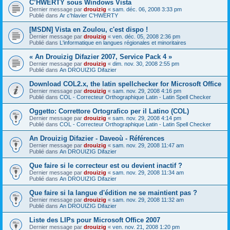
C’HWERTY sous Windows Vista
Dernier message par
drouizig
«
sam. déc. 06, 2008 3:33 pm
Publié dans
Ar c'hlavier C'HWERTY
[MSDN] Vista en Zoulou, c'est dispo !
Dernier message par
drouizig
«
ven. déc. 05, 2008 2:36 pm
Publié dans
L'informatique en langues régionales et minoritaires
« An Drouizig Difazier 2007, Service Pack 4 »
Dernier message par
drouizig
«
dim. nov. 30, 2008 2:55 pm
Publié dans
An DROUIZIG Difazier
Download COL2.x, the latin spellchecker for Microsoft Office
Dernier message par
drouizig
«
sam. nov. 29, 2008 4:16 pm
Publié dans
COL - Correcteur Orthographique Latin - Latin Spell Checker
Oggetto: Correttore Ortografico per il Latino (COL)
Dernier message par
drouizig
«
sam. nov. 29, 2008 4:14 pm
Publié dans
COL - Correcteur Orthographique Latin - Latin Spell Checker
An Drouizig Difazier - Daveoù - Références
Dernier message par
drouizig
«
sam. nov. 29, 2008 11:47 am
Publié dans
An DROUIZIG Difazier
Que faire si le correcteur est ou devient inactif ?
Dernier message par
drouizig
«
sam. nov. 29, 2008 11:34 am
Publié dans
An DROUIZIG Difazier
Que faire si la langue d'édition ne se maintient pas ?
Dernier message par
drouizig
«
sam. nov. 29, 2008 11:32 am
Publié dans
An DROUIZIG Difazier
Liste des LIPs pour Microsoft Office 2007
Dernier message par
drouizig
«
ven. nov. 21, 2008 1:20 pm