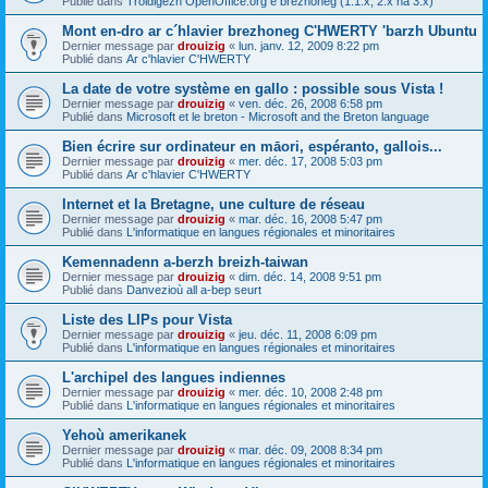
Publié dans
Troidigezh OpenOffice.org e brezhoneg (1.1.x, 2.x ha 3.x)
Mont en-dro ar c´hlavier brezhoneg C'HWERTY 'barzh Ubuntu
Dernier message par
drouizig
«
lun. janv. 12, 2009 8:22 pm
Publié dans
Ar c'hlavier C'HWERTY
La date de votre système en gallo : possible sous Vista !
Dernier message par
drouizig
«
ven. déc. 26, 2008 6:58 pm
Publié dans
Microsoft et le breton - Microsoft and the Breton language
Bien écrire sur ordinateur en māori, espéranto, gallois...
Dernier message par
drouizig
«
mer. déc. 17, 2008 5:03 pm
Publié dans
Ar c'hlavier C'HWERTY
Internet et la Bretagne, une culture de réseau
Dernier message par
drouizig
«
mar. déc. 16, 2008 5:47 pm
Publié dans
L'informatique en langues régionales et minoritaires
Kemennadenn a-berzh breizh-taiwan
Dernier message par
drouizig
«
dim. déc. 14, 2008 9:51 pm
Publié dans
Danvezioù all a-bep seurt
Liste des LIPs pour Vista
Dernier message par
drouizig
«
jeu. déc. 11, 2008 6:09 pm
Publié dans
L'informatique en langues régionales et minoritaires
L'archipel des langues indiennes
Dernier message par
drouizig
«
mer. déc. 10, 2008 2:48 pm
Publié dans
L'informatique en langues régionales et minoritaires
Yehoù amerikanek
Dernier message par
drouizig
«
mar. déc. 09, 2008 8:34 pm
Publié dans
L'informatique en langues régionales et minoritaires