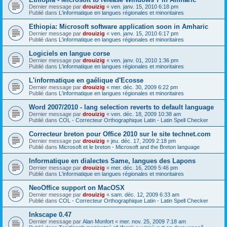
Dernier message par
drouizig
«
ven. janv. 15, 2010 6:18 pm
Publié dans
L'informatique en langues régionales et minoritaires
Ethiopia: Microsoft software application soon in Amharic
Dernier message par
drouizig
«
ven. janv. 15, 2010 6:17 pm
Publié dans
L'informatique en langues régionales et minoritaires
Logiciels en langue corse
Dernier message par
drouizig
«
ven. janv. 01, 2010 1:36 pm
Publié dans
L'informatique en langues régionales et minoritaires
L'informatique en gaélique d'Ecosse
Dernier message par
drouizig
«
mer. déc. 30, 2009 6:22 pm
Publié dans
L'informatique en langues régionales et minoritaires
Word 2007/2010 - lang selection reverts to default language
Dernier message par
drouizig
«
ven. déc. 18, 2009 10:38 am
Publié dans
COL - Correcteur Orthographique Latin - Latin Spell Checker
Correcteur breton pour Office 2010 sur le site technet.com
Dernier message par
drouizig
«
jeu. déc. 17, 2009 2:18 pm
Publié dans
Microsoft et le breton - Microsoft and the Breton language
Informatique en dialectes Same, langues des Lapons
Dernier message par
drouizig
«
mer. déc. 16, 2009 5:46 pm
Publié dans
L'informatique en langues régionales et minoritaires
NeoOffice support on MacOSX
Dernier message par
drouizig
«
sam. déc. 12, 2009 6:33 am
Publié dans
COL - Correcteur Orthographique Latin - Latin Spell Checker
Inkscape 0.47
Dernier message par
Alan Monfort
«
mer. nov. 25, 2009 7:18 am