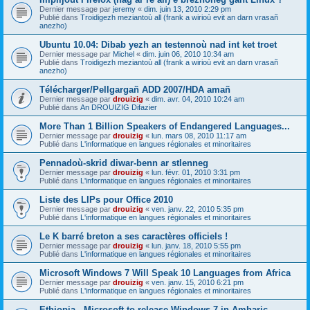
Dernier message par
jeremy
«
dim. juin 13, 2010 2:29 pm
Publié dans
Troidigezh meziantoù all (frank a wirioù evit an darn vrasañ
anezho)
Ubuntu 10.04: Dibab yezh an testennoù nad int ket troet
Dernier message par
Michel
«
dim. juin 06, 2010 10:34 am
Publié dans
Troidigezh meziantoù all (frank a wirioù evit an darn vrasañ
anezho)
Télécharger/Pellgargañ ADD 2007/HDA amañ
Dernier message par
drouizig
«
dim. avr. 04, 2010 10:24 am
Publié dans
An DROUIZIG Difazier
More Than 1 Billion Speakers of Endangered Languages...
Dernier message par
drouizig
«
lun. mars 08, 2010 11:17 am
Publié dans
L'informatique en langues régionales et minoritaires
Pennadoù-skrid diwar-benn ar stlenneg
Dernier message par
drouizig
«
lun. févr. 01, 2010 3:31 pm
Publié dans
L'informatique en langues régionales et minoritaires
Liste des LIPs pour Office 2010
Dernier message par
drouizig
«
ven. janv. 22, 2010 5:35 pm
Publié dans
L'informatique en langues régionales et minoritaires
Le K barré breton a ses caractères officiels !
Dernier message par
drouizig
«
lun. janv. 18, 2010 5:55 pm
Publié dans
L'informatique en langues régionales et minoritaires
Microsoft Windows 7 Will Speak 10 Languages from Africa
Dernier message par
drouizig
«
ven. janv. 15, 2010 6:21 pm
Publié dans
L'informatique en langues régionales et minoritaires
Ethiopia - Microsoft to release Windows 7 in Amharic