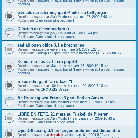
Publié dans
Troidigezh meziantoù all (frank a wirioù evit an darn vrasañ
anezho)
Geriadur ar stlenneg gant Preder da bellgargañ
Dernier message par
Alan Monfort
«
mar. oct. 27, 2009 8:40 am
Publié dans
Danvezioù all a-bep seurt
Difaziañ ar c'hemmadurioù
Dernier message par
job
«
lun. août 24, 2009 6:44 pm
Publié dans
Danvezioù all a-bep seurt
staliañ open office 3.1 e brezhoneg
Dernier message par
envel
«
sam. mai 23, 2009 1:27 pm
Publié dans
Troidigezh OpenOffice.org e brezhoneg (1.1.x, 2.x ha 3.x)
Kemer ma flas evit treiñ phpBB
Dernier message par
Malo-net
«
mer. avr. 15, 2009 10:15 pm
Publié dans
Troidigezh meziantoù all (frank a wirioù evit an darn vrasañ
anezho)
Sikour din gant "an difazer"!
Dernier message par
100drine
«
dim. mars 29, 2009 7:10 pm
Publié dans
An DROUIZIG Difazier
An Drouizig war France 3 gant Red an Amzer
Dernier message par
Alan Monfort
«
mer. mars 18, 2009 9:12 am
Publié dans
Danvezioù all a-bep seurt
LIBRE EN FÊTE. 21 mars au Triskell de Ploeren
Dernier message par
Alan Monfort
«
sam. mars 07, 2009 10:43 am
Publié dans
Danvezioù all a-bep seurt
OpenOffice.org 3.1 en langue bretonne est disponible
Dernier message par
drouizig
«
dim. mars 01, 2009 8:22 am