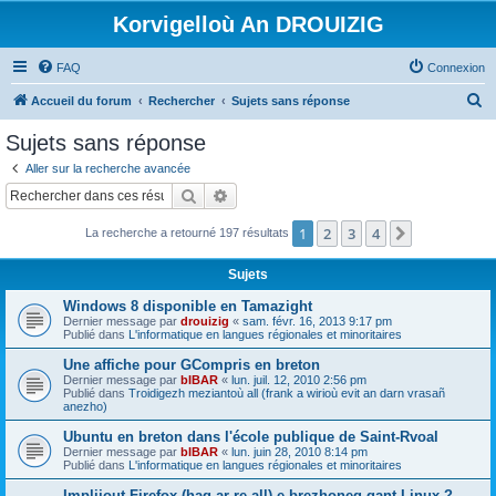
Korvigelloù An DROUIZIG
FAQ
Connexion
R
Accueil du forum
Rechercher
Sujets sans réponse
e
Sujets sans réponse
c
Aller sur la recherche avancée
h
Rechercher
Recherche avancée
e
1
2
3
4
Suivant
La recherche a retourné 197 résultats
r
c
Sujets
h
Windows 8 disponible en Tamazight
e
Dernier message par
drouizig
«
sam. févr. 16, 2013 9:17 pm
Publié dans
L'informatique en langues régionales et minoritaires
r
Une affiche pour GCompris en breton
Dernier message par
bIBAR
«
lun. juil. 12, 2010 2:56 pm
Publié dans
Troidigezh meziantoù all (frank a wirioù evit an darn vrasañ
anezho)
Ubuntu en breton dans l'école publique de Saint-Rvoal
Dernier message par
bIBAR
«
lun. juin 28, 2010 8:14 pm
Publié dans
L'informatique en langues régionales et minoritaires
Implijout Firefox (hag ar re all) e brezhoneg gant Linux ?