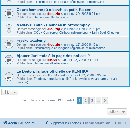
Publié dans
L'informatique en langues régionales et minoritaires
Gourc’hemennoù a-berzh skipailh Kelenn
Dernier message par
drouizig
«
jeu. nov. 20, 2008 9:21 pm
Publié dans
Danvezioù all a-bep seurt
Medieval Latin - Changes in orthography
Dernier message par
drouizig
«
jeu. nov. 20, 2008 2:55 pm
Publié dans
COL - Correcteur Orthographique Latin - Latin Spell Checker
Fryske akademy
Dernier message par
drouizig
«
lun. nov. 17, 2008 9:45 am
Publié dans
L'informatique en langues régionales et minoritaires
Ajouter Junicode à la page des polices ?
Dernier message par
bIBAR
«
mar. oct. 28, 2008 9:17 am
Publié dans
Danvezioù all a-bep seurt
Le Breton, langue officielle de KENTIKA
Dernier message par
Alan Monfort
«
mer. oct. 22, 2008 9:35 am
Publié dans
Troidigezh meziantoù all (frank a wirioù evit an darn vrasañ
anezho)
1
2
3
4
Suivant
La recherche a retourné 197 résultats
Aller
Accueil du forum
Supprimer les cookies
Fuseau horaire sur
UTC+01:00