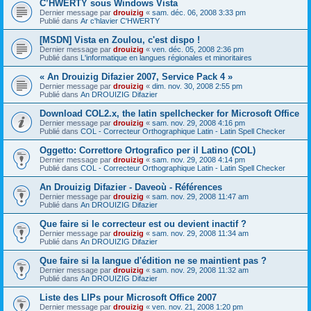
C’HWERTY sous Windows Vista
Dernier message par
drouizig
«
sam. déc. 06, 2008 3:33 pm
Publié dans
Ar c'hlavier C'HWERTY
[MSDN] Vista en Zoulou, c'est dispo !
Dernier message par
drouizig
«
ven. déc. 05, 2008 2:36 pm
Publié dans
L'informatique en langues régionales et minoritaires
« An Drouizig Difazier 2007, Service Pack 4 »
Dernier message par
drouizig
«
dim. nov. 30, 2008 2:55 pm
Publié dans
An DROUIZIG Difazier
Download COL2.x, the latin spellchecker for Microsoft Office
Dernier message par
drouizig
«
sam. nov. 29, 2008 4:16 pm
Publié dans
COL - Correcteur Orthographique Latin - Latin Spell Checker
Oggetto: Correttore Ortografico per il Latino (COL)
Dernier message par
drouizig
«
sam. nov. 29, 2008 4:14 pm
Publié dans
COL - Correcteur Orthographique Latin - Latin Spell Checker
An Drouizig Difazier - Daveoù - Références
Dernier message par
drouizig
«
sam. nov. 29, 2008 11:47 am
Publié dans
An DROUIZIG Difazier
Que faire si le correcteur est ou devient inactif ?
Dernier message par
drouizig
«
sam. nov. 29, 2008 11:34 am
Publié dans
An DROUIZIG Difazier
Que faire si la langue d'édition ne se maintient pas ?
Dernier message par
drouizig
«
sam. nov. 29, 2008 11:32 am
Publié dans
An DROUIZIG Difazier
Liste des LIPs pour Microsoft Office 2007
Dernier message par
drouizig
«
ven. nov. 21, 2008 1:20 pm