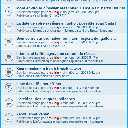
Publié dans
Troidigezh OpenOffice.org e brezhoneg (1.1.x, 2.x ha 3.x)
Mont en-dro ar c´hlavier brezhoneg C'HWERTY 'barzh Ubuntu
Dernier message par
drouizig
«
lun. janv. 12, 2009 8:22 pm
Publié dans
Ar c'hlavier C'HWERTY
La date de votre système en gallo : possible sous Vista !
Dernier message par
drouizig
«
ven. déc. 26, 2008 6:58 pm
Publié dans
Microsoft et le breton - Microsoft and the Breton language
Bien écrire sur ordinateur en māori, espéranto, gallois...
Dernier message par
drouizig
«
mer. déc. 17, 2008 5:03 pm
Publié dans
Ar c'hlavier C'HWERTY
Internet et la Bretagne, une culture de réseau
Dernier message par
drouizig
«
mar. déc. 16, 2008 5:47 pm
Publié dans
L'informatique en langues régionales et minoritaires
Kemennadenn a-berzh breizh-taiwan
Dernier message par
drouizig
«
dim. déc. 14, 2008 9:51 pm
Publié dans
Danvezioù all a-bep seurt
Liste des LIPs pour Vista
Dernier message par
drouizig
«
jeu. déc. 11, 2008 6:09 pm
Publié dans
L'informatique en langues régionales et minoritaires
L'archipel des langues indiennes
Dernier message par
drouizig
«
mer. déc. 10, 2008 2:48 pm
Publié dans
L'informatique en langues régionales et minoritaires
Yehoù amerikanek
Dernier message par
drouizig
«
mar. déc. 09, 2008 8:34 pm
Publié dans
L'informatique en langues régionales et minoritaires