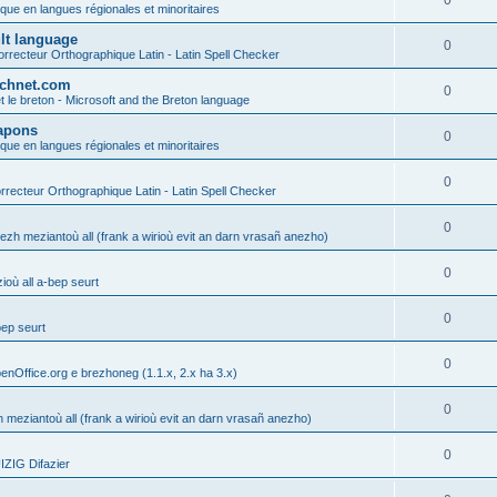
0
ique en langues régionales et minoritaires
ult language
0
rrecteur Orthographique Latin - Latin Spell Checker
technet.com
0
t le breton - Microsoft and the Breton language
Lapons
0
ique en langues régionales et minoritaires
0
recteur Orthographique Latin - Latin Spell Checker
0
gezh meziantoù all (frank a wirioù evit an darn vrasañ anezho)
0
où all a-bep seurt
0
bep seurt
0
enOffice.org e brezhoneg (1.1.x, 2.x ha 3.x)
0
h meziantoù all (frank a wirioù evit an darn vrasañ anezho)
0
ZIG Difazier