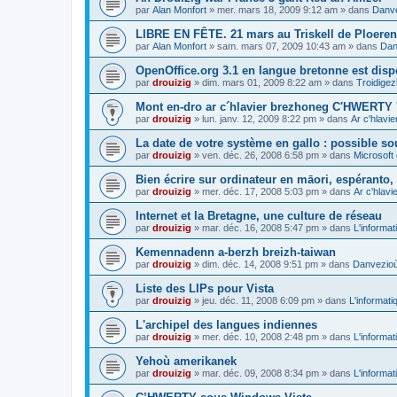
par
Alan Monfort
»
mer. mars 18, 2009 9:12 am
» dans
Danve
LIBRE EN FÊTE. 21 mars au Triskell de Ploeren
par
Alan Monfort
»
sam. mars 07, 2009 10:43 am
» dans
Dan
OpenOffice.org 3.1 en langue bretonne est disp
par
drouizig
»
dim. mars 01, 2009 8:22 am
» dans
Troidigez
Mont en-dro ar c´hlavier brezhoneg C'HWERTY 
par
drouizig
»
lun. janv. 12, 2009 8:22 pm
» dans
Ar c'hlav
La date de votre système en gallo : possible sou
par
drouizig
»
ven. déc. 26, 2008 6:58 pm
» dans
Microsoft 
Bien écrire sur ordinateur en māori, espéranto, g
par
drouizig
»
mer. déc. 17, 2008 5:03 pm
» dans
Ar c'hlav
Internet et la Bretagne, une culture de réseau
par
drouizig
»
mar. déc. 16, 2008 5:47 pm
» dans
L'informat
Kemennadenn a-berzh breizh-taiwan
par
drouizig
»
dim. déc. 14, 2008 9:51 pm
» dans
Danvezioù 
Liste des LIPs pour Vista
par
drouizig
»
jeu. déc. 11, 2008 6:09 pm
» dans
L'informati
L'archipel des langues indiennes
par
drouizig
»
mer. déc. 10, 2008 2:48 pm
» dans
L'informat
Yehoù amerikanek
par
drouizig
»
mar. déc. 09, 2008 8:34 pm
» dans
L'informat