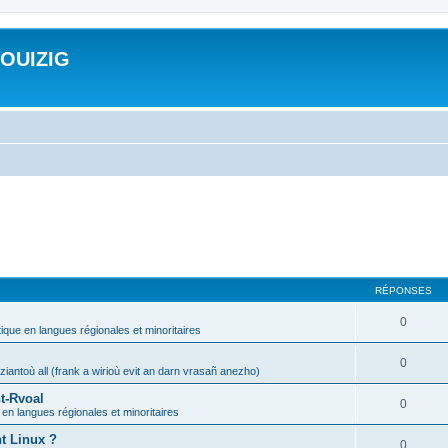
ROUIZIG
RÉPONSES
0
tique en langues régionales et minoritaires
0
iantoù all (frank a wirioù evit an darn vrasañ anezho)
t-Rvoal
0
 en langues régionales et minoritaires
nt Linux ?
0