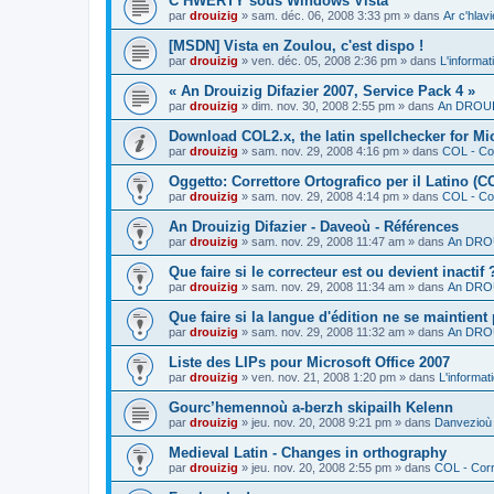
C’HWERTY sous Windows Vista
par
drouizig
»
sam. déc. 06, 2008 3:33 pm
» dans
Ar c'hla
[MSDN] Vista en Zoulou, c'est dispo !
par
drouizig
»
ven. déc. 05, 2008 2:36 pm
» dans
L'informat
« An Drouizig Difazier 2007, Service Pack 4 »
par
drouizig
»
dim. nov. 30, 2008 2:55 pm
» dans
An DROUIZ
Download COL2.x, the latin spellchecker for Mic
par
drouizig
»
sam. nov. 29, 2008 4:16 pm
» dans
COL - Cor
Oggetto: Correttore Ortografico per il Latino (C
par
drouizig
»
sam. nov. 29, 2008 4:14 pm
» dans
COL - Cor
An Drouizig Difazier - Daveoù - Références
par
drouizig
»
sam. nov. 29, 2008 11:47 am
» dans
An DROU
Que faire si le correcteur est ou devient inactif 
par
drouizig
»
sam. nov. 29, 2008 11:34 am
» dans
An DROU
Que faire si la langue d'édition ne se maintient
par
drouizig
»
sam. nov. 29, 2008 11:32 am
» dans
An DROU
Liste des LIPs pour Microsoft Office 2007
par
drouizig
»
ven. nov. 21, 2008 1:20 pm
» dans
L'informat
Gourc’hemennoù a-berzh skipailh Kelenn
par
drouizig
»
jeu. nov. 20, 2008 9:21 pm
» dans
Danvezioù 
Medieval Latin - Changes in orthography
par
drouizig
»
jeu. nov. 20, 2008 2:55 pm
» dans
COL - Corr