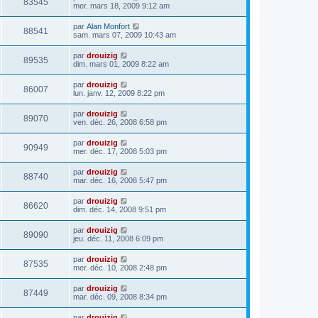
83545
mer. mars 18, 2009 9:12 am
par
Alan Monfort
88541
sam. mars 07, 2009 10:43 am
par
drouizig
89535
dim. mars 01, 2009 8:22 am
par
drouizig
86007
lun. janv. 12, 2009 8:22 pm
par
drouizig
89070
ven. déc. 26, 2008 6:58 pm
par
drouizig
90949
mer. déc. 17, 2008 5:03 pm
par
drouizig
88740
mar. déc. 16, 2008 5:47 pm
par
drouizig
86620
dim. déc. 14, 2008 9:51 pm
par
drouizig
89090
jeu. déc. 11, 2008 6:09 pm
par
drouizig
87535
mer. déc. 10, 2008 2:48 pm
par
drouizig
87449
mar. déc. 09, 2008 8:34 pm
par
drouizig