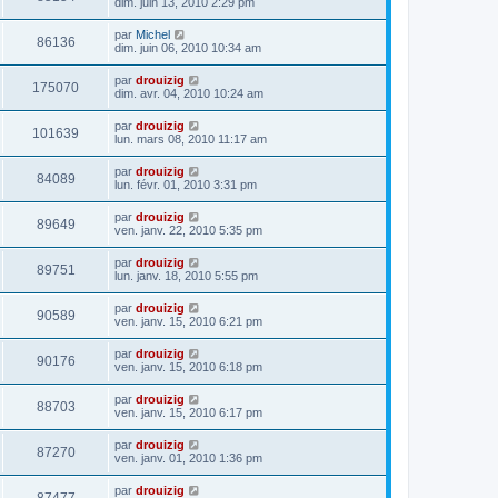
dim. juin 13, 2010 2:29 pm
par
Michel
86136
dim. juin 06, 2010 10:34 am
par
drouizig
175070
dim. avr. 04, 2010 10:24 am
par
drouizig
101639
lun. mars 08, 2010 11:17 am
par
drouizig
84089
lun. févr. 01, 2010 3:31 pm
par
drouizig
89649
ven. janv. 22, 2010 5:35 pm
par
drouizig
89751
lun. janv. 18, 2010 5:55 pm
par
drouizig
90589
ven. janv. 15, 2010 6:21 pm
par
drouizig
90176
ven. janv. 15, 2010 6:18 pm
par
drouizig
88703
ven. janv. 15, 2010 6:17 pm
par
drouizig
87270
ven. janv. 01, 2010 1:36 pm
par
drouizig