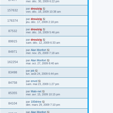
87477
mer. déc. 30, 2009 6:22 pm
par
drouizig
157632
ven. déc. 18, 2009 10:38 am
par
drouizig
176374
jeu. déc. 17, 2009 2:18 pm
par
drouizig
87532
mer. déc. 16, 2009 5:46 pm
par
drouizig
89915
sam. déc. 12, 2009 6:33 am
par
Alan Monfort
84971
mer. nov. 25, 2009 7:18 am
par
Alan Monfort
162254
mar. oct. 27, 2009 8:40 am
par
job
83498
lun. août 24, 2009 6:44 pm
par
envel
84758
sam. mai 23, 2009 1:27 pm
par
Malo-net
85355
mer. avr. 15, 2009 10:15 pm
par
100drine
84104
dim. mars 29, 2009 7:10 pm
par
Alan Monfort