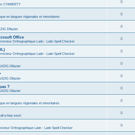
0
vier C'HWERTY
0
ique en langues régionales et minoritaires
0
IG Difazier
rosoft Office
0
recteur Orthographique Latin - Latin Spell Checker
OL)
0
recteur Orthographique Latin - Latin Spell Checker
0
IZIG Difazier
?
0
IZIG Difazier
 pas ?
0
IZIG Difazier
0
ique en langues régionales et minoritaires
0
all a-bep seurt
0
ecteur Orthographique Latin - Latin Spell Checker