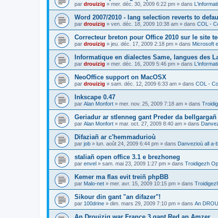
par
drouizig
»
mer. déc. 30, 2009 6:22 pm
» dans
L'informat
Word 2007/2010 - lang selection reverts to defa
par
drouizig
»
ven. déc. 18, 2009 10:38 am
» dans
COL - Co
Correcteur breton pour Office 2010 sur le site 
par
drouizig
»
jeu. déc. 17, 2009 2:18 pm
» dans
Microsoft e
Informatique en dialectes Same, langues des 
par
drouizig
»
mer. déc. 16, 2009 5:46 pm
» dans
L'informat
NeoOffice support on MacOSX
par
drouizig
»
sam. déc. 12, 2009 6:33 am
» dans
COL - Cor
Inkscape 0.47
par
Alan Monfort
»
mer. nov. 25, 2009 7:18 am
» dans
Troidi
Geriadur ar stlenneg gant Preder da bellgargañ
par
Alan Monfort
»
mar. oct. 27, 2009 8:40 am
» dans
Danvezi
Difaziañ ar c'hemmadurioù
par
job
»
lun. août 24, 2009 6:44 pm
» dans
Danvezioù all a-
staliañ open office 3.1 e brezhoneg
par
envel
»
sam. mai 23, 2009 1:27 pm
» dans
Troidigezh Op
Kemer ma flas evit treiñ phpBB
par
Malo-net
»
mer. avr. 15, 2009 10:15 pm
» dans
Troidigez
Sikour din gant "an difazer"!
par
100drine
»
dim. mars 29, 2009 7:10 pm
» dans
An DROUI
An Drouizig war France 3 gant Red an Amzer