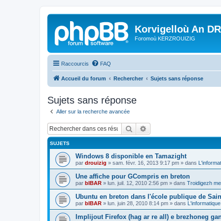
Korvigelloù An D
Foromoù KERZROUIZIG
Raccourcis
FAQ
Accueil du forum
Rechercher
Sujets sans réponse
Sujets sans réponse
Aller sur la recherche avancée
Rechercher
Recherche avancée
SUJETS
Windows 8 disponible en Tamazight
par
drouizig
»
sam. févr. 16, 2013 9:17 pm
» dans
L'informa
Une affiche pour GCompris en breton
par
bIBAR
»
lun. juil. 12, 2010 2:56 pm
» dans
Troidigezh mez
Ubuntu en breton dans l'école publique de Sain
par
bIBAR
»
lun. juin 28, 2010 8:14 pm
» dans
L'informatique
Implijout Firefox (hag ar re all) e brezhoneg ga