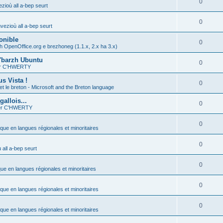
0
zioù all a-bep seurt
0
vezioù all a-bep seurt
onible
0
h OpenOffice.org e brezhoneg (1.1.x, 2.x ha 3.x)
'barzh Ubuntu
0
ier C'HWERTY
s Vista !
0
et le breton - Microsoft and the Breton language
allois...
0
ier C'HWERTY
0
ique en langues régionales et minoritaires
0
all a-bep seurt
0
que en langues régionales et minoritaires
0
ique en langues régionales et minoritaires
0
ique en langues régionales et minoritaires