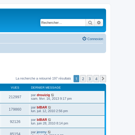
Rechercher
Recherche avancé
Connexion
1
2
3
4
Suivant
La recherche a retourné 197 résultats
VUES
DERNIER MESSAGE
par
drouizig
212997
sam. févr. 16, 2013 9:17 pm
par
bIBAR
179860
lun. juil. 12, 2010 2:56 pm
par
bIBAR
92126
lun. juin 28, 2010 8:14 pm
par
jeremy
85154