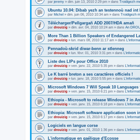
par
jeremy
»
dim. juin 13, 2010 2:29 pm
» dans
Troidigezh me
Ubuntu 10.04: Dibab yezh an testennoù nad int k
par
Michel
»
dim. juin 06, 2010 10:34 am
» dans
Troidigezh m
Télécharger/Pellgargañ ADD 2007/HDA amañ
par
drouizig
»
dim. avr. 04, 2010 10:24 am
» dans
An DROUI
More Than 1 Billion Speakers of Endangered L
par
drouizig
»
lun. mars 08, 2010 11:17 am
» dans
L'informa
Pennadoù-skrid diwar-benn ar stlenneg
par
drouizig
»
lun. févr. 01, 2010 3:31 pm
» dans
L'informati
Liste des LIPs pour Office 2010
par
drouizig
»
ven. janv. 22, 2010 5:35 pm
» dans
L'informat
Le K barré breton a ses caractères officiels !
par
drouizig
»
lun. janv. 18, 2010 5:55 pm
» dans
L'informat
Microsoft Windows 7 Will Speak 10 Languages 
par
drouizig
»
ven. janv. 15, 2010 6:21 pm
» dans
L'informat
Ethiopia - Microsoft to release Windows 7 in A
par
drouizig
»
ven. janv. 15, 2010 6:18 pm
» dans
L'informat
Ethiopia: Microsoft software application soon 
par
drouizig
»
ven. janv. 15, 2010 6:17 pm
» dans
L'informat
Logiciels en langue corse
par
drouizig
»
ven. janv. 01, 2010 1:36 pm
» dans
L'informat
L'informatique en gaélique d'Ecosse