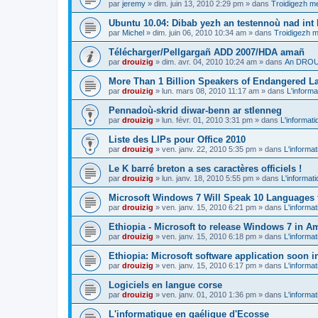
par
jeremy
»
dim. juin 13, 2010 2:29 pm
» dans
Troidigezh me
Ubuntu 10.04: Dibab yezh an testennoù nad int k
par
Michel
»
dim. juin 06, 2010 10:34 am
» dans
Troidigezh m
Télécharger/Pellgargañ ADD 2007/HDA amañ
par
drouizig
»
dim. avr. 04, 2010 10:24 am
» dans
An DROUI
More Than 1 Billion Speakers of Endangered L
par
drouizig
»
lun. mars 08, 2010 11:17 am
» dans
L'informa
Pennadoù-skrid diwar-benn ar stlenneg
par
drouizig
»
lun. févr. 01, 2010 3:31 pm
» dans
L'informati
Liste des LIPs pour Office 2010
par
drouizig
»
ven. janv. 22, 2010 5:35 pm
» dans
L'informat
Le K barré breton a ses caractères officiels !
par
drouizig
»
lun. janv. 18, 2010 5:55 pm
» dans
L'informat
Microsoft Windows 7 Will Speak 10 Languages 
par
drouizig
»
ven. janv. 15, 2010 6:21 pm
» dans
L'informat
Ethiopia - Microsoft to release Windows 7 in A
par
drouizig
»
ven. janv. 15, 2010 6:18 pm
» dans
L'informat
Ethiopia: Microsoft software application soon 
par
drouizig
»
ven. janv. 15, 2010 6:17 pm
» dans
L'informat
Logiciels en langue corse
par
drouizig
»
ven. janv. 01, 2010 1:36 pm
» dans
L'informat
L'informatique en gaélique d'Ecosse