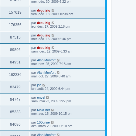
87458
mer. déc. 30, 2009 6:22 pm
par
drouizig
157619
ven. déc. 18, 2009 10:38 am
par
drouizig
176356
jeu. déc. 17, 2009 2:18 pm
par
drouizig
87515
mer. déc. 16, 2009 5:46 pm
par
drouizig
89896
sam. déc. 12, 2009 6:33 am
par
Alan Monfort
84951
mer. nov. 25, 2009 7:18 am
par
Alan Monfort
162236
mar. oct. 27, 2009 8:40 am
par
job
83479
lun. août 24, 2009 6:44 pm
par
envel
84747
sam. mai 23, 2009 1:27 pm
par
Malo-net
85333
mer. avr. 15, 2009 10:15 pm
par
100drine
84086
dim. mars 29, 2009 7:10 pm
par
Alan Monfort