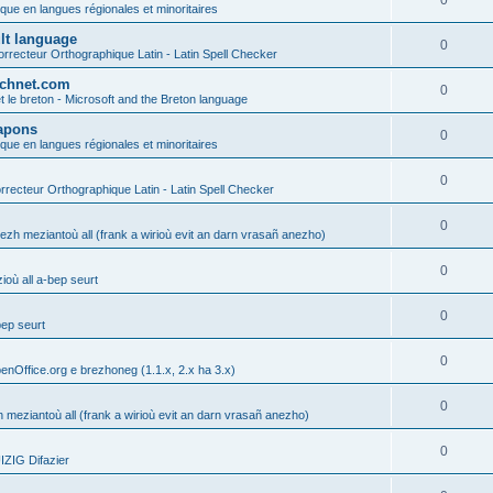
0
ique en langues régionales et minoritaires
ult language
0
rrecteur Orthographique Latin - Latin Spell Checker
technet.com
0
t le breton - Microsoft and the Breton language
Lapons
0
ique en langues régionales et minoritaires
0
recteur Orthographique Latin - Latin Spell Checker
0
gezh meziantoù all (frank a wirioù evit an darn vrasañ anezho)
0
où all a-bep seurt
0
bep seurt
0
enOffice.org e brezhoneg (1.1.x, 2.x ha 3.x)
0
h meziantoù all (frank a wirioù evit an darn vrasañ anezho)
0
ZIG Difazier