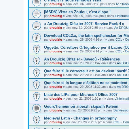
C’HWERTY sous Windows Vista
par
drouizig
»
sam. déc. 06, 2008 3:33 pm
» dans
Ar c'hla
[MSDN] Vista en Zoulou, c'est dispo !
par
drouizig
»
ven. déc. 05, 2008 2:36 pm
» dans
L'informat
« An Drouizig Difazier 2007, Service Pack 4 »
par
drouizig
»
dim. nov. 30, 2008 2:55 pm
» dans
An DROUIZ
Download COL2.x, the latin spellchecker for Mic
par
drouizig
»
sam. nov. 29, 2008 4:16 pm
» dans
COL - Cor
Oggetto: Correttore Ortografico per il Latino (C
par
drouizig
»
sam. nov. 29, 2008 4:14 pm
» dans
COL - Cor
An Drouizig Difazier - Daveoù - Références
par
drouizig
»
sam. nov. 29, 2008 11:47 am
» dans
An DROU
Que faire si le correcteur est ou devient inactif 
par
drouizig
»
sam. nov. 29, 2008 11:34 am
» dans
An DROU
Que faire si la langue d'édition ne se maintient
par
drouizig
»
sam. nov. 29, 2008 11:32 am
» dans
An DROU
Liste des LIPs pour Microsoft Office 2007
par
drouizig
»
ven. nov. 21, 2008 1:20 pm
» dans
L'informat
Gourc’hemennoù a-berzh skipailh Kelenn
par
drouizig
»
jeu. nov. 20, 2008 9:21 pm
» dans
Danvezioù 
Medieval Latin - Changes in orthography
par
drouizig
»
jeu. nov. 20, 2008 2:55 pm
» dans
COL - Corr