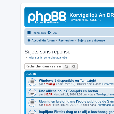
Korvigelloù An D
Foromoù KERZROUIZIG
Raccourcis
FAQ
Accueil du forum
Rechercher
Sujets sans réponse
Sujets sans réponse
Aller sur la recherche avancée
Rechercher
Recherche avancée
SUJETS
Windows 8 disponible en Tamazight
par
drouizig
»
sam. févr. 16, 2013 9:17 pm
» dans
L'informa
Une affiche pour GCompris en breton
par
bIBAR
»
lun. juil. 12, 2010 2:56 pm
» dans
Troidigezh mez
Ubuntu en breton dans l'école publique de Sain
par
bIBAR
»
lun. juin 28, 2010 8:14 pm
» dans
L'informatique
Implijout Firefox (hag ar re all) e brezhoneg ga