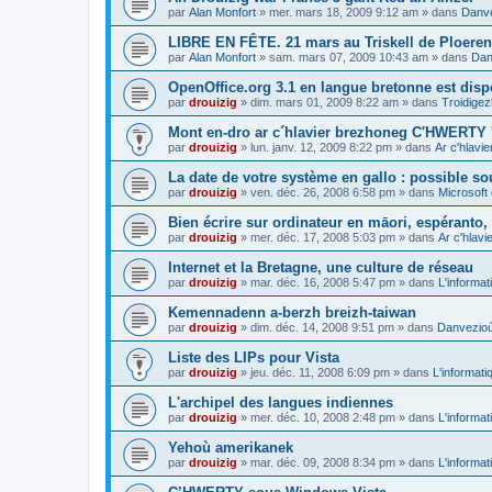
par
Alan Monfort
»
mer. mars 18, 2009 9:12 am
» dans
Danve
LIBRE EN FÊTE. 21 mars au Triskell de Ploeren
par
Alan Monfort
»
sam. mars 07, 2009 10:43 am
» dans
Dan
OpenOffice.org 3.1 en langue bretonne est disp
par
drouizig
»
dim. mars 01, 2009 8:22 am
» dans
Troidigez
Mont en-dro ar c´hlavier brezhoneg C'HWERTY 
par
drouizig
»
lun. janv. 12, 2009 8:22 pm
» dans
Ar c'hlav
La date de votre système en gallo : possible sou
par
drouizig
»
ven. déc. 26, 2008 6:58 pm
» dans
Microsoft 
Bien écrire sur ordinateur en māori, espéranto, g
par
drouizig
»
mer. déc. 17, 2008 5:03 pm
» dans
Ar c'hlav
Internet et la Bretagne, une culture de réseau
par
drouizig
»
mar. déc. 16, 2008 5:47 pm
» dans
L'informat
Kemennadenn a-berzh breizh-taiwan
par
drouizig
»
dim. déc. 14, 2008 9:51 pm
» dans
Danvezioù 
Liste des LIPs pour Vista
par
drouizig
»
jeu. déc. 11, 2008 6:09 pm
» dans
L'informati
L'archipel des langues indiennes
par
drouizig
»
mer. déc. 10, 2008 2:48 pm
» dans
L'informat
Yehoù amerikanek
par
drouizig
»
mar. déc. 09, 2008 8:34 pm
» dans
L'informat