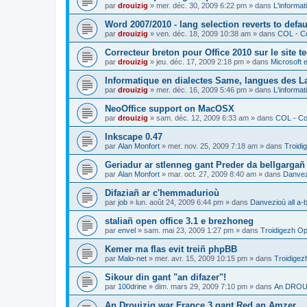
par
drouizig
»
mer. déc. 30, 2009 6:22 pm
» dans
L'informat
Word 2007/2010 - lang selection reverts to defa
par
drouizig
»
ven. déc. 18, 2009 10:38 am
» dans
COL - Co
Correcteur breton pour Office 2010 sur le site 
par
drouizig
»
jeu. déc. 17, 2009 2:18 pm
» dans
Microsoft e
Informatique en dialectes Same, langues des 
par
drouizig
»
mer. déc. 16, 2009 5:46 pm
» dans
L'informat
NeoOffice support on MacOSX
par
drouizig
»
sam. déc. 12, 2009 6:33 am
» dans
COL - Cor
Inkscape 0.47
par
Alan Monfort
»
mer. nov. 25, 2009 7:18 am
» dans
Troidi
Geriadur ar stlenneg gant Preder da bellgargañ
par
Alan Monfort
»
mar. oct. 27, 2009 8:40 am
» dans
Danvezi
Difaziañ ar c'hemmadurioù
par
job
»
lun. août 24, 2009 6:44 pm
» dans
Danvezioù all a-
staliañ open office 3.1 e brezhoneg
par
envel
»
sam. mai 23, 2009 1:27 pm
» dans
Troidigezh Op
Kemer ma flas evit treiñ phpBB
par
Malo-net
»
mer. avr. 15, 2009 10:15 pm
» dans
Troidigez
Sikour din gant "an difazer"!
par
100drine
»
dim. mars 29, 2009 7:10 pm
» dans
An DROUI
An Drouizig war France 3 gant Red an Amzer