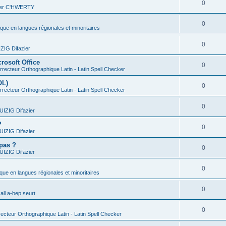
0
vier C'HWERTY
0
ique en langues régionales et minoritaires
0
IG Difazier
rosoft Office
0
recteur Orthographique Latin - Latin Spell Checker
OL)
0
recteur Orthographique Latin - Latin Spell Checker
0
IZIG Difazier
?
0
IZIG Difazier
 pas ?
0
IZIG Difazier
0
ique en langues régionales et minoritaires
0
all a-bep seurt
0
ecteur Orthographique Latin - Latin Spell Checker