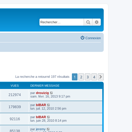
Rechercher
Recherche avancé
Connexion
1
2
3
4
Suivant
La recherche a retourné 197 résultats
VUES
DERNIER MESSAGE
par
drouizig
212974
sam. févr. 16, 2013 9:17 pm
par
bIBAR
179839
lun. juil. 12, 2010 2:56 pm
par
bIBAR
92116
lun. juin 28, 2010 8:14 pm
par
jeremy
85138