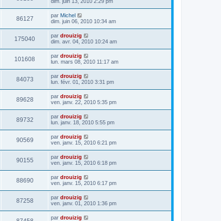
dim. juin 13, 2010 2:29 pm
par
Michel
86127
dim. juin 06, 2010 10:34 am
par
drouizig
175040
dim. avr. 04, 2010 10:24 am
par
drouizig
101608
lun. mars 08, 2010 11:17 am
par
drouizig
84073
lun. févr. 01, 2010 3:31 pm
par
drouizig
89628
ven. janv. 22, 2010 5:35 pm
par
drouizig
89732
lun. janv. 18, 2010 5:55 pm
par
drouizig
90569
ven. janv. 15, 2010 6:21 pm
par
drouizig
90155
ven. janv. 15, 2010 6:18 pm
par
drouizig
88690
ven. janv. 15, 2010 6:17 pm
par
drouizig
87258
ven. janv. 01, 2010 1:36 pm
par
drouizig