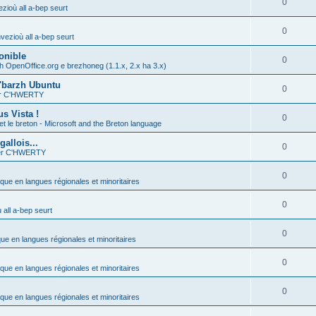
0
zioù all a-bep seurt
0
vezioù all a-bep seurt
onible
0
h OpenOffice.org e brezhoneg (1.1.x, 2.x ha 3.x)
'barzh Ubuntu
0
ier C'HWERTY
s Vista !
0
et le breton - Microsoft and the Breton language
allois...
0
ier C'HWERTY
0
ique en langues régionales et minoritaires
0
all a-bep seurt
0
que en langues régionales et minoritaires
0
ique en langues régionales et minoritaires
0
ique en langues régionales et minoritaires