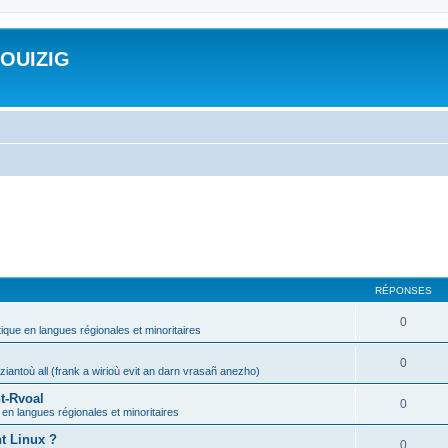
ROUIZIG
RÉPONSES
0
tique en langues régionales et minoritaires
0
iantoù all (frank a wirioù evit an darn vrasañ anezho)
t-Rvoal
0
 en langues régionales et minoritaires
nt Linux ?
0