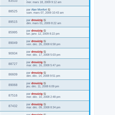
83533
mer. mars 18, 2009 9:12 am
par
Alan Monfort
88525
sam. mars 07, 2009 10:43 am
par
drouizig
89515
dim. mars 01, 2009 8:22 am
par
drouizig
85995
lun. janv. 12, 2009 8:22 pm
par
drouizig
89049
ven. déc. 26, 2008 6:58 pm
par
drouizig
90934
mer. déc. 17, 2008 5:03 pm
par
drouizig
88727
mar. déc. 16, 2008 5:47 pm
par
drouizig
86609
dim. déc. 14, 2008 9:51 pm
par
drouizig
89068
jeu. déc. 11, 2008 6:09 pm
par
drouizig
87516
mer. déc. 10, 2008 2:48 pm
par
drouizig
87432
mar. déc. 09, 2008 8:34 pm
par
drouizig