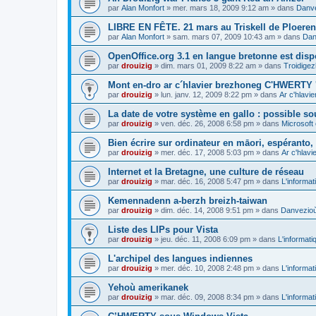
par
Alan Monfort
»
mer. mars 18, 2009 9:12 am
» dans
Danve
LIBRE EN FÊTE. 21 mars au Triskell de Ploeren
par
Alan Monfort
»
sam. mars 07, 2009 10:43 am
» dans
Dan
OpenOffice.org 3.1 en langue bretonne est disp
par
drouizig
»
dim. mars 01, 2009 8:22 am
» dans
Troidigez
Mont en-dro ar c´hlavier brezhoneg C'HWERTY 
par
drouizig
»
lun. janv. 12, 2009 8:22 pm
» dans
Ar c'hlav
La date de votre système en gallo : possible sou
par
drouizig
»
ven. déc. 26, 2008 6:58 pm
» dans
Microsoft 
Bien écrire sur ordinateur en māori, espéranto, g
par
drouizig
»
mer. déc. 17, 2008 5:03 pm
» dans
Ar c'hlav
Internet et la Bretagne, une culture de réseau
par
drouizig
»
mar. déc. 16, 2008 5:47 pm
» dans
L'informat
Kemennadenn a-berzh breizh-taiwan
par
drouizig
»
dim. déc. 14, 2008 9:51 pm
» dans
Danvezioù 
Liste des LIPs pour Vista
par
drouizig
»
jeu. déc. 11, 2008 6:09 pm
» dans
L'informati
L'archipel des langues indiennes
par
drouizig
»
mer. déc. 10, 2008 2:48 pm
» dans
L'informat
Yehoù amerikanek
par
drouizig
»
mar. déc. 09, 2008 8:34 pm
» dans
L'informat