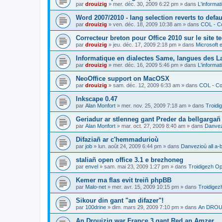
par
drouizig
»
mer. déc. 30, 2009 6:22 pm
» dans
L'informat
Word 2007/2010 - lang selection reverts to defa
par
drouizig
»
ven. déc. 18, 2009 10:38 am
» dans
COL - Co
Correcteur breton pour Office 2010 sur le site 
par
drouizig
»
jeu. déc. 17, 2009 2:18 pm
» dans
Microsoft e
Informatique en dialectes Same, langues des 
par
drouizig
»
mer. déc. 16, 2009 5:46 pm
» dans
L'informat
NeoOffice support on MacOSX
par
drouizig
»
sam. déc. 12, 2009 6:33 am
» dans
COL - Cor
Inkscape 0.47
par
Alan Monfort
»
mer. nov. 25, 2009 7:18 am
» dans
Troidi
Geriadur ar stlenneg gant Preder da bellgargañ
par
Alan Monfort
»
mar. oct. 27, 2009 8:40 am
» dans
Danvezi
Difaziañ ar c'hemmadurioù
par
job
»
lun. août 24, 2009 6:44 pm
» dans
Danvezioù all a-
staliañ open office 3.1 e brezhoneg
par
envel
»
sam. mai 23, 2009 1:27 pm
» dans
Troidigezh Op
Kemer ma flas evit treiñ phpBB
par
Malo-net
»
mer. avr. 15, 2009 10:15 pm
» dans
Troidigez
Sikour din gant "an difazer"!
par
100drine
»
dim. mars 29, 2009 7:10 pm
» dans
An DROUI
An Drouizig war France 3 gant Red an Amzer