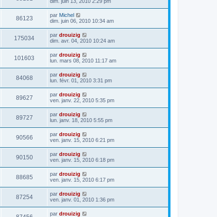
dim. juin 13, 2010 2:29 pm
par
Michel
86123
dim. juin 06, 2010 10:34 am
par
drouizig
175034
dim. avr. 04, 2010 10:24 am
par
drouizig
101603
lun. mars 08, 2010 11:17 am
par
drouizig
84068
lun. févr. 01, 2010 3:31 pm
par
drouizig
89627
ven. janv. 22, 2010 5:35 pm
par
drouizig
89727
lun. janv. 18, 2010 5:55 pm
par
drouizig
90566
ven. janv. 15, 2010 6:21 pm
par
drouizig
90150
ven. janv. 15, 2010 6:18 pm
par
drouizig
88685
ven. janv. 15, 2010 6:17 pm
par
drouizig
87254
ven. janv. 01, 2010 1:36 pm
par
drouizig