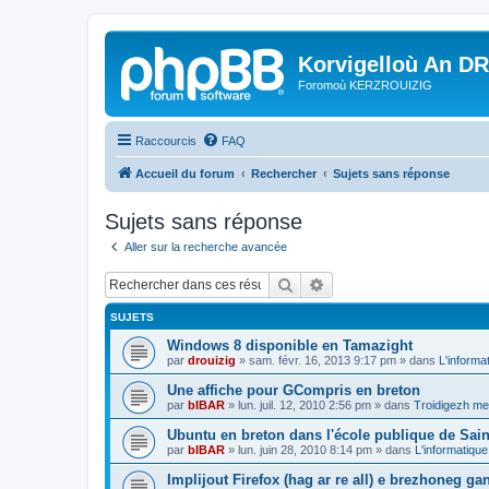
Korvigelloù An D
Foromoù KERZROUIZIG
Raccourcis
FAQ
Accueil du forum
Rechercher
Sujets sans réponse
Sujets sans réponse
Aller sur la recherche avancée
Rechercher
Recherche avancée
SUJETS
Windows 8 disponible en Tamazight
par
drouizig
»
sam. févr. 16, 2013 9:17 pm
» dans
L'informa
Une affiche pour GCompris en breton
par
bIBAR
»
lun. juil. 12, 2010 2:56 pm
» dans
Troidigezh mez
Ubuntu en breton dans l'école publique de Sain
par
bIBAR
»
lun. juin 28, 2010 8:14 pm
» dans
L'informatique
Implijout Firefox (hag ar re all) e brezhoneg ga