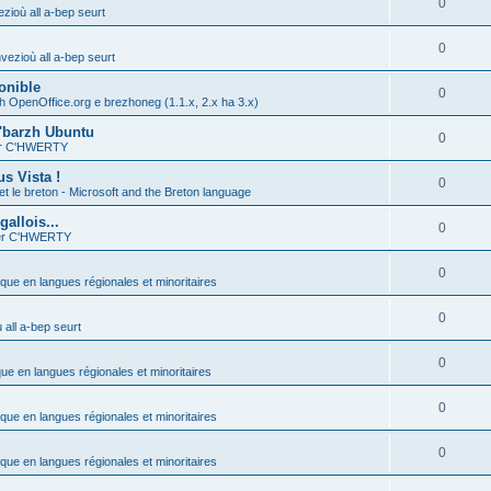
0
zioù all a-bep seurt
0
vezioù all a-bep seurt
onible
0
h OpenOffice.org e brezhoneg (1.1.x, 2.x ha 3.x)
'barzh Ubuntu
0
ier C'HWERTY
s Vista !
0
et le breton - Microsoft and the Breton language
allois...
0
ier C'HWERTY
0
ique en langues régionales et minoritaires
0
all a-bep seurt
0
que en langues régionales et minoritaires
0
ique en langues régionales et minoritaires
0
ique en langues régionales et minoritaires