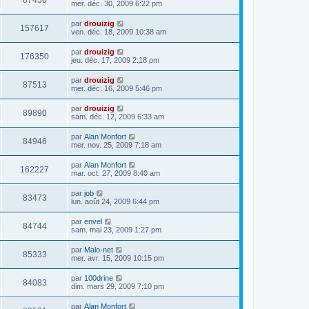
87456
mer. déc. 30, 2009 6:22 pm
par
drouizig
157617
ven. déc. 18, 2009 10:38 am
par
drouizig
176350
jeu. déc. 17, 2009 2:18 pm
par
drouizig
87513
mer. déc. 16, 2009 5:46 pm
par
drouizig
89890
sam. déc. 12, 2009 6:33 am
par
Alan Monfort
84946
mer. nov. 25, 2009 7:18 am
par
Alan Monfort
162227
mar. oct. 27, 2009 8:40 am
par
job
83473
lun. août 24, 2009 6:44 pm
par
envel
84744
sam. mai 23, 2009 1:27 pm
par
Malo-net
85333
mer. avr. 15, 2009 10:15 pm
par
100drine
84083
dim. mars 29, 2009 7:10 pm
par
Alan Monfort