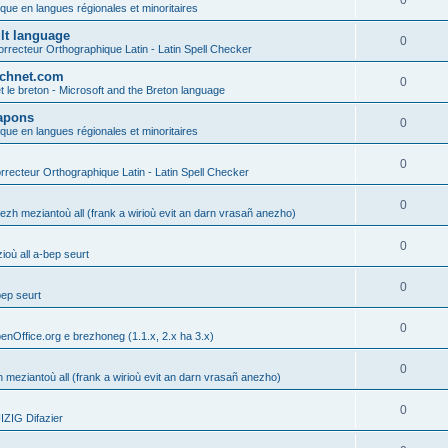
0
ique en langues régionales et minoritaires
ult language
0
rrecteur Orthographique Latin - Latin Spell Checker
technet.com
0
t le breton - Microsoft and the Breton language
Lapons
0
ique en langues régionales et minoritaires
0
recteur Orthographique Latin - Latin Spell Checker
0
gezh meziantoù all (frank a wirioù evit an darn vrasañ anezho)
0
où all a-bep seurt
0
bep seurt
0
enOffice.org e brezhoneg (1.1.x, 2.x ha 3.x)
0
h meziantoù all (frank a wirioù evit an darn vrasañ anezho)
0
ZIG Difazier