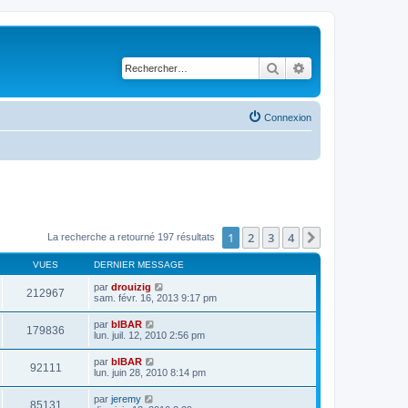
Rechercher
Recherche avancé
Connexion
1
2
3
4
Suivant
La recherche a retourné 197 résultats
VUES
DERNIER MESSAGE
par
drouizig
212967
sam. févr. 16, 2013 9:17 pm
par
bIBAR
179836
lun. juil. 12, 2010 2:56 pm
par
bIBAR
92111
lun. juin 28, 2010 8:14 pm
par
jeremy
85131