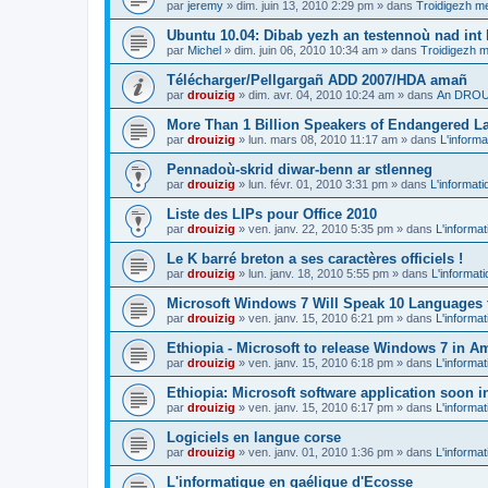
par
jeremy
»
dim. juin 13, 2010 2:29 pm
» dans
Troidigezh me
Ubuntu 10.04: Dibab yezh an testennoù nad int k
par
Michel
»
dim. juin 06, 2010 10:34 am
» dans
Troidigezh m
Télécharger/Pellgargañ ADD 2007/HDA amañ
par
drouizig
»
dim. avr. 04, 2010 10:24 am
» dans
An DROUI
More Than 1 Billion Speakers of Endangered L
par
drouizig
»
lun. mars 08, 2010 11:17 am
» dans
L'informa
Pennadoù-skrid diwar-benn ar stlenneg
par
drouizig
»
lun. févr. 01, 2010 3:31 pm
» dans
L'informati
Liste des LIPs pour Office 2010
par
drouizig
»
ven. janv. 22, 2010 5:35 pm
» dans
L'informat
Le K barré breton a ses caractères officiels !
par
drouizig
»
lun. janv. 18, 2010 5:55 pm
» dans
L'informat
Microsoft Windows 7 Will Speak 10 Languages 
par
drouizig
»
ven. janv. 15, 2010 6:21 pm
» dans
L'informat
Ethiopia - Microsoft to release Windows 7 in A
par
drouizig
»
ven. janv. 15, 2010 6:18 pm
» dans
L'informat
Ethiopia: Microsoft software application soon 
par
drouizig
»
ven. janv. 15, 2010 6:17 pm
» dans
L'informat
Logiciels en langue corse
par
drouizig
»
ven. janv. 01, 2010 1:36 pm
» dans
L'informat
L'informatique en gaélique d'Ecosse