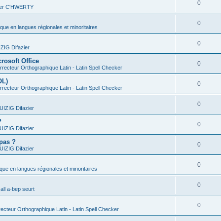
0
vier C'HWERTY
0
ique en langues régionales et minoritaires
0
IG Difazier
rosoft Office
0
recteur Orthographique Latin - Latin Spell Checker
OL)
0
recteur Orthographique Latin - Latin Spell Checker
0
IZIG Difazier
?
0
IZIG Difazier
 pas ?
0
IZIG Difazier
0
ique en langues régionales et minoritaires
0
all a-bep seurt
0
ecteur Orthographique Latin - Latin Spell Checker