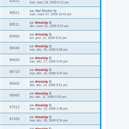
83531
mer. mars 18, 2009 9:12 am
par
Alan Monfort
88521
sam. mars 07, 2009 10:43 am
par
drouizig
89511
dim. mars 01, 2009 8:22 am
par
drouizig
85992
lun. janv. 12, 2009 8:22 pm
par
drouizig
89046
ven. déc. 26, 2008 6:58 pm
par
drouizig
90930
mer. déc. 17, 2008 5:03 pm
par
drouizig
88723
mar. déc. 16, 2008 5:47 pm
par
drouizig
86605
dim. déc. 14, 2008 9:51 pm
par
drouizig
89065
jeu. déc. 11, 2008 6:09 pm
par
drouizig
87512
mer. déc. 10, 2008 2:48 pm
par
drouizig
87428
mar. déc. 09, 2008 8:34 pm
par
drouizig