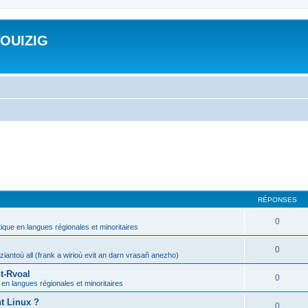
ROUIZIG
RÉPONSES
0
tique en langues régionales et minoritaires
0
iantoù all (frank a wirioù evit an darn vrasañ anezho)
t-Rvoal
0
 en langues régionales et minoritaires
nt Linux ?
0