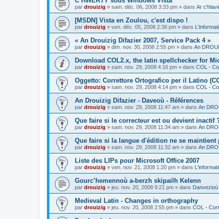
C’HWERTY sous Windows Vista
par
drouizig
»
sam. déc. 06, 2008 3:33 pm
» dans
Ar c'hla
[MSDN] Vista en Zoulou, c'est dispo !
par
drouizig
»
ven. déc. 05, 2008 2:36 pm
» dans
L'informat
« An Drouizig Difazier 2007, Service Pack 4 »
par
drouizig
»
dim. nov. 30, 2008 2:55 pm
» dans
An DROUIZ
Download COL2.x, the latin spellchecker for Mic
par
drouizig
»
sam. nov. 29, 2008 4:16 pm
» dans
COL - Cor
Oggetto: Correttore Ortografico per il Latino (C
par
drouizig
»
sam. nov. 29, 2008 4:14 pm
» dans
COL - Cor
An Drouizig Difazier - Daveoù - Références
par
drouizig
»
sam. nov. 29, 2008 11:47 am
» dans
An DROU
Que faire si le correcteur est ou devient inactif 
par
drouizig
»
sam. nov. 29, 2008 11:34 am
» dans
An DROU
Que faire si la langue d'édition ne se maintient
par
drouizig
»
sam. nov. 29, 2008 11:32 am
» dans
An DROU
Liste des LIPs pour Microsoft Office 2007
par
drouizig
»
ven. nov. 21, 2008 1:20 pm
» dans
L'informat
Gourc’hemennoù a-berzh skipailh Kelenn
par
drouizig
»
jeu. nov. 20, 2008 9:21 pm
» dans
Danvezioù 
Medieval Latin - Changes in orthography
par
drouizig
»
jeu. nov. 20, 2008 2:55 pm
» dans
COL - Corr