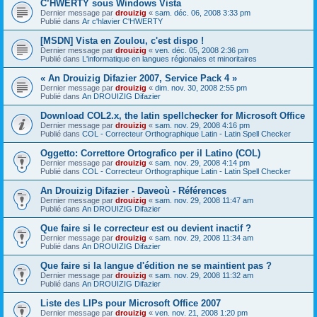
C’HWERTY sous Windows Vista
Dernier message par
drouizig
«
sam. déc. 06, 2008 3:33 pm
Publié dans
Ar c'hlavier C'HWERTY
[MSDN] Vista en Zoulou, c'est dispo !
Dernier message par
drouizig
«
ven. déc. 05, 2008 2:36 pm
Publié dans
L'informatique en langues régionales et minoritaires
« An Drouizig Difazier 2007, Service Pack 4 »
Dernier message par
drouizig
«
dim. nov. 30, 2008 2:55 pm
Publié dans
An DROUIZIG Difazier
Download COL2.x, the latin spellchecker for Microsoft Office
Dernier message par
drouizig
«
sam. nov. 29, 2008 4:16 pm
Publié dans
COL - Correcteur Orthographique Latin - Latin Spell Checker
Oggetto: Correttore Ortografico per il Latino (COL)
Dernier message par
drouizig
«
sam. nov. 29, 2008 4:14 pm
Publié dans
COL - Correcteur Orthographique Latin - Latin Spell Checker
An Drouizig Difazier - Daveoù - Références
Dernier message par
drouizig
«
sam. nov. 29, 2008 11:47 am
Publié dans
An DROUIZIG Difazier
Que faire si le correcteur est ou devient inactif ?
Dernier message par
drouizig
«
sam. nov. 29, 2008 11:34 am
Publié dans
An DROUIZIG Difazier
Que faire si la langue d'édition ne se maintient pas ?
Dernier message par
drouizig
«
sam. nov. 29, 2008 11:32 am
Publié dans
An DROUIZIG Difazier
Liste des LIPs pour Microsoft Office 2007
Dernier message par
drouizig
«
ven. nov. 21, 2008 1:20 pm