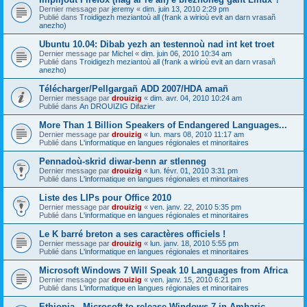
Dernier message par
jeremy
«
dim. juin 13, 2010 2:29 pm
Publié dans
Troidigezh meziantoù all (frank a wirioù evit an darn vrasañ
anezho)
Ubuntu 10.04: Dibab yezh an testennoù nad int ket troet
Dernier message par
Michel
«
dim. juin 06, 2010 10:34 am
Publié dans
Troidigezh meziantoù all (frank a wirioù evit an darn vrasañ
anezho)
Télécharger/Pellgargañ ADD 2007/HDA amañ
Dernier message par
drouizig
«
dim. avr. 04, 2010 10:24 am
Publié dans
An DROUIZIG Difazier
More Than 1 Billion Speakers of Endangered Languages...
Dernier message par
drouizig
«
lun. mars 08, 2010 11:17 am
Publié dans
L'informatique en langues régionales et minoritaires
Pennadoù-skrid diwar-benn ar stlenneg
Dernier message par
drouizig
«
lun. févr. 01, 2010 3:31 pm
Publié dans
L'informatique en langues régionales et minoritaires
Liste des LIPs pour Office 2010
Dernier message par
drouizig
«
ven. janv. 22, 2010 5:35 pm
Publié dans
L'informatique en langues régionales et minoritaires
Le K barré breton a ses caractères officiels !
Dernier message par
drouizig
«
lun. janv. 18, 2010 5:55 pm
Publié dans
L'informatique en langues régionales et minoritaires
Microsoft Windows 7 Will Speak 10 Languages from Africa
Dernier message par
drouizig
«
ven. janv. 15, 2010 6:21 pm
Publié dans
L'informatique en langues régionales et minoritaires
Ethiopia - Microsoft to release Windows 7 in Amharic