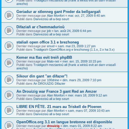
Publié dans
Troidigezh meziantoù all (frank a wirioù evit an darn vrasañ
anezho)
Geriadur ar stlenneg gant Preder da bellgargañ
Dernier message par
Alan Monfort
«
mar. oct. 27, 2009 8:40 am
Publié dans
Danvezioù all a-bep seurt
Difaziañ ar c'hemmadurioù
Dernier message par
job
«
lun. août 24, 2009 6:44 pm
Publié dans
Danvezioù all a-bep seurt
staliañ open office 3.1 e brezhoneg
Dernier message par
envel
«
sam. mai 23, 2009 1:27 pm
Publié dans
Troidigezh OpenOffice.org e brezhoneg (1.1.x, 2.x ha 3.x)
Kemer ma flas evit treiñ phpBB
Dernier message par
Malo-net
«
mer. avr. 15, 2009 10:15 pm
Publié dans
Troidigezh meziantoù all (frank a wirioù evit an darn vrasañ
anezho)
Sikour din gant "an difazer"!
Dernier message par
100drine
«
dim. mars 29, 2009 7:10 pm
Publié dans
An DROUIZIG Difazier
An Drouizig war France 3 gant Red an Amzer
Dernier message par
Alan Monfort
«
mer. mars 18, 2009 9:12 am
Publié dans
Danvezioù all a-bep seurt
LIBRE EN FÊTE. 21 mars au Triskell de Ploeren
Dernier message par
Alan Monfort
«
sam. mars 07, 2009 10:43 am
Publié dans
Danvezioù all a-bep seurt
OpenOffice.org 3.1 en langue bretonne est disponible
Dernier message par
drouizig
«
dim. mars 01, 2009 8:22 am