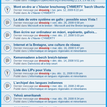
Publié dans
Troidigezh OpenOffice.org e brezhoneg (1.1.x, 2.x ha 3.x)
Mont en-dro ar c´hlavier brezhoneg C'HWERTY 'barzh Ubuntu
Dernier message par
drouizig
«
lun. janv. 12, 2009 8:22 pm
Publié dans
Ar c'hlavier C'HWERTY
La date de votre système en gallo : possible sous Vista !
Dernier message par
drouizig
«
ven. déc. 26, 2008 6:58 pm
Publié dans
Microsoft et le breton - Microsoft and the Breton language
Bien écrire sur ordinateur en māori, espéranto, gallois...
Dernier message par
drouizig
«
mer. déc. 17, 2008 5:03 pm
Publié dans
Ar c'hlavier C'HWERTY
Internet et la Bretagne, une culture de réseau
Dernier message par
drouizig
«
mar. déc. 16, 2008 5:47 pm
Publié dans
L'informatique en langues régionales et minoritaires
Kemennadenn a-berzh breizh-taiwan
Dernier message par
drouizig
«
dim. déc. 14, 2008 9:51 pm
Publié dans
Danvezioù all a-bep seurt
Liste des LIPs pour Vista
Dernier message par
drouizig
«
jeu. déc. 11, 2008 6:09 pm
Publié dans
L'informatique en langues régionales et minoritaires
L'archipel des langues indiennes
Dernier message par
drouizig
«
mer. déc. 10, 2008 2:48 pm
Publié dans
L'informatique en langues régionales et minoritaires
Yehoù amerikanek
Dernier message par
drouizig
«
mar. déc. 09, 2008 8:34 pm
Publié dans
L'informatique en langues régionales et minoritaires