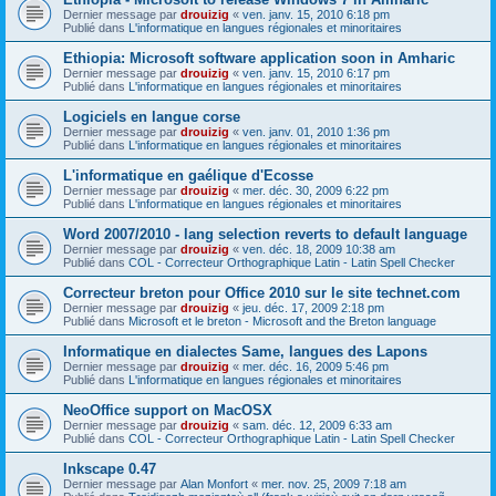
Dernier message par
drouizig
«
ven. janv. 15, 2010 6:18 pm
Publié dans
L'informatique en langues régionales et minoritaires
Ethiopia: Microsoft software application soon in Amharic
Dernier message par
drouizig
«
ven. janv. 15, 2010 6:17 pm
Publié dans
L'informatique en langues régionales et minoritaires
Logiciels en langue corse
Dernier message par
drouizig
«
ven. janv. 01, 2010 1:36 pm
Publié dans
L'informatique en langues régionales et minoritaires
L'informatique en gaélique d'Ecosse
Dernier message par
drouizig
«
mer. déc. 30, 2009 6:22 pm
Publié dans
L'informatique en langues régionales et minoritaires
Word 2007/2010 - lang selection reverts to default language
Dernier message par
drouizig
«
ven. déc. 18, 2009 10:38 am
Publié dans
COL - Correcteur Orthographique Latin - Latin Spell Checker
Correcteur breton pour Office 2010 sur le site technet.com
Dernier message par
drouizig
«
jeu. déc. 17, 2009 2:18 pm
Publié dans
Microsoft et le breton - Microsoft and the Breton language
Informatique en dialectes Same, langues des Lapons
Dernier message par
drouizig
«
mer. déc. 16, 2009 5:46 pm
Publié dans
L'informatique en langues régionales et minoritaires
NeoOffice support on MacOSX
Dernier message par
drouizig
«
sam. déc. 12, 2009 6:33 am
Publié dans
COL - Correcteur Orthographique Latin - Latin Spell Checker
Inkscape 0.47
Dernier message par
Alan Monfort
«
mer. nov. 25, 2009 7:18 am