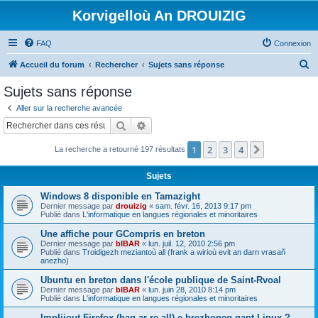
Korvigelloù An DROUIZIG
FAQ
Connexion
R
Accueil du forum
Rechercher
Sujets sans réponse
e
Sujets sans réponse
c
Aller sur la recherche avancée
h
Rechercher
Recherche avancée
e
1
2
3
4
Suivant
La recherche a retourné 197 résultats
r
c
Sujets
h
Windows 8 disponible en Tamazight
e
Dernier message par
drouizig
«
sam. févr. 16, 2013 9:17 pm
Publié dans
L'informatique en langues régionales et minoritaires
r
Une affiche pour GCompris en breton
Dernier message par
bIBAR
«
lun. juil. 12, 2010 2:56 pm
Publié dans
Troidigezh meziantoù all (frank a wirioù evit an darn vrasañ
anezho)
Ubuntu en breton dans l'école publique de Saint-Rvoal
Dernier message par
bIBAR
«
lun. juin 28, 2010 8:14 pm
Publié dans
L'informatique en langues régionales et minoritaires
Implijout Firefox (hag ar re all) e brezhoneg gant Linux ?