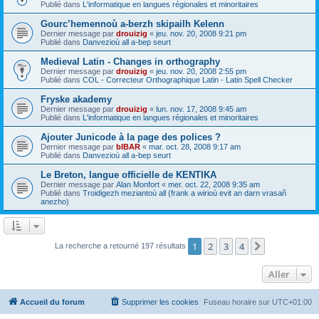
Publié dans
L'informatique en langues régionales et minoritaires
Gourc’hemennoù a-berzh skipailh Kelenn
Dernier message par
drouizig
«
jeu. nov. 20, 2008 9:21 pm
Publié dans
Danvezioù all a-bep seurt
Medieval Latin - Changes in orthography
Dernier message par
drouizig
«
jeu. nov. 20, 2008 2:55 pm
Publié dans
COL - Correcteur Orthographique Latin - Latin Spell Checker
Fryske akademy
Dernier message par
drouizig
«
lun. nov. 17, 2008 9:45 am
Publié dans
L'informatique en langues régionales et minoritaires
Ajouter Junicode à la page des polices ?
Dernier message par
bIBAR
«
mar. oct. 28, 2008 9:17 am
Publié dans
Danvezioù all a-bep seurt
Le Breton, langue officielle de KENTIKA
Dernier message par
Alan Monfort
«
mer. oct. 22, 2008 9:35 am
Publié dans
Troidigezh meziantoù all (frank a wirioù evit an darn vrasañ
anezho)
1
2
3
4
Suivant
La recherche a retourné 197 résultats
Aller
Accueil du forum
Supprimer les cookies
Fuseau horaire sur
UTC+01:00