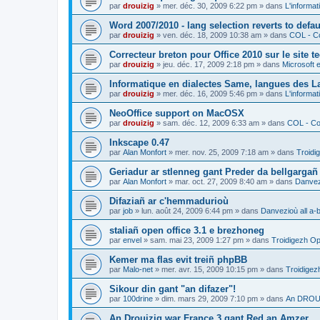
par
drouizig
»
mer. déc. 30, 2009 6:22 pm
» dans
L'informat
Word 2007/2010 - lang selection reverts to defa
par
drouizig
»
ven. déc. 18, 2009 10:38 am
» dans
COL - Co
Correcteur breton pour Office 2010 sur le site 
par
drouizig
»
jeu. déc. 17, 2009 2:18 pm
» dans
Microsoft e
Informatique en dialectes Same, langues des 
par
drouizig
»
mer. déc. 16, 2009 5:46 pm
» dans
L'informat
NeoOffice support on MacOSX
par
drouizig
»
sam. déc. 12, 2009 6:33 am
» dans
COL - Cor
Inkscape 0.47
par
Alan Monfort
»
mer. nov. 25, 2009 7:18 am
» dans
Troidi
Geriadur ar stlenneg gant Preder da bellgargañ
par
Alan Monfort
»
mar. oct. 27, 2009 8:40 am
» dans
Danvezi
Difaziañ ar c'hemmadurioù
par
job
»
lun. août 24, 2009 6:44 pm
» dans
Danvezioù all a-
staliañ open office 3.1 e brezhoneg
par
envel
»
sam. mai 23, 2009 1:27 pm
» dans
Troidigezh Op
Kemer ma flas evit treiñ phpBB
par
Malo-net
»
mer. avr. 15, 2009 10:15 pm
» dans
Troidigez
Sikour din gant "an difazer"!
par
100drine
»
dim. mars 29, 2009 7:10 pm
» dans
An DROUI
An Drouizig war France 3 gant Red an Amzer