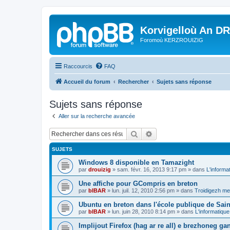
Korvigelloù An D
Foromoù KERZROUIZIG
Raccourcis
FAQ
Accueil du forum
Rechercher
Sujets sans réponse
Sujets sans réponse
Aller sur la recherche avancée
Rechercher
Recherche avancée
SUJETS
Windows 8 disponible en Tamazight
par
drouizig
»
sam. févr. 16, 2013 9:17 pm
» dans
L'informa
Une affiche pour GCompris en breton
par
bIBAR
»
lun. juil. 12, 2010 2:56 pm
» dans
Troidigezh mez
Ubuntu en breton dans l'école publique de Sain
par
bIBAR
»
lun. juin 28, 2010 8:14 pm
» dans
L'informatique
Implijout Firefox (hag ar re all) e brezhoneg ga