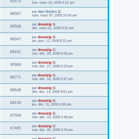
83570
mer. mars 18, 2009 9:12 am
par
Alan Monfort
88567
sam. mars 07, 2009 10:43 am
par
drouizig
89568
dim. mars 01, 2009 8:22 am
par
drouizig
86047
lun. janv. 12, 2009 8:22 pm
par
drouizig
89101
ven. déc. 26, 2008 6:58 pm
par
drouizig
90989
mer. déc. 17, 2008 5:03 pm
par
drouizig
88771
mar. déc. 16, 2008 5:47 pm
par
drouizig
86648
dim. déc. 14, 2008 9:51 pm
par
drouizig
89130
jeu. déc. 11, 2008 6:09 pm
par
drouizig
87569
mer. déc. 10, 2008 2:48 pm
par
drouizig
87485
mar. déc. 09, 2008 8:34 pm
par
drouizig