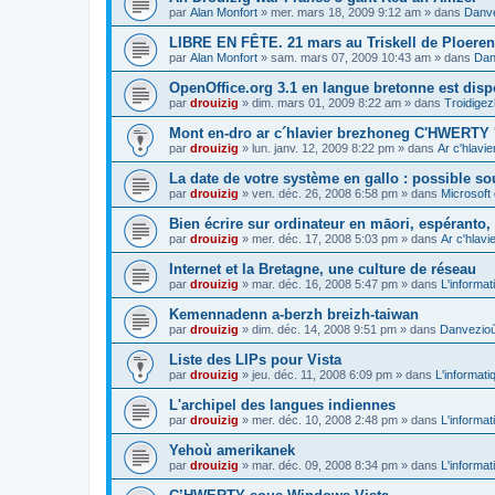
par
Alan Monfort
»
mer. mars 18, 2009 9:12 am
» dans
Danve
LIBRE EN FÊTE. 21 mars au Triskell de Ploeren
par
Alan Monfort
»
sam. mars 07, 2009 10:43 am
» dans
Dan
OpenOffice.org 3.1 en langue bretonne est disp
par
drouizig
»
dim. mars 01, 2009 8:22 am
» dans
Troidigez
Mont en-dro ar c´hlavier brezhoneg C'HWERTY 
par
drouizig
»
lun. janv. 12, 2009 8:22 pm
» dans
Ar c'hlav
La date de votre système en gallo : possible sou
par
drouizig
»
ven. déc. 26, 2008 6:58 pm
» dans
Microsoft 
Bien écrire sur ordinateur en māori, espéranto, g
par
drouizig
»
mer. déc. 17, 2008 5:03 pm
» dans
Ar c'hlav
Internet et la Bretagne, une culture de réseau
par
drouizig
»
mar. déc. 16, 2008 5:47 pm
» dans
L'informat
Kemennadenn a-berzh breizh-taiwan
par
drouizig
»
dim. déc. 14, 2008 9:51 pm
» dans
Danvezioù 
Liste des LIPs pour Vista
par
drouizig
»
jeu. déc. 11, 2008 6:09 pm
» dans
L'informati
L'archipel des langues indiennes
par
drouizig
»
mer. déc. 10, 2008 2:48 pm
» dans
L'informat
Yehoù amerikanek
par
drouizig
»
mar. déc. 09, 2008 8:34 pm
» dans
L'informat