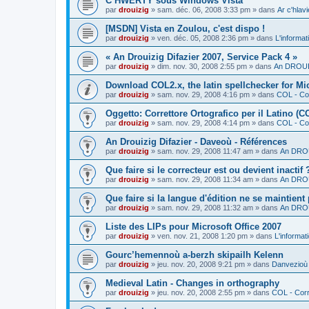
C’HWERTY sous Windows Vista
par
drouizig
»
sam. déc. 06, 2008 3:33 pm
» dans
Ar c'hla
[MSDN] Vista en Zoulou, c'est dispo !
par
drouizig
»
ven. déc. 05, 2008 2:36 pm
» dans
L'informat
« An Drouizig Difazier 2007, Service Pack 4 »
par
drouizig
»
dim. nov. 30, 2008 2:55 pm
» dans
An DROUIZ
Download COL2.x, the latin spellchecker for Mic
par
drouizig
»
sam. nov. 29, 2008 4:16 pm
» dans
COL - Cor
Oggetto: Correttore Ortografico per il Latino (C
par
drouizig
»
sam. nov. 29, 2008 4:14 pm
» dans
COL - Cor
An Drouizig Difazier - Daveoù - Références
par
drouizig
»
sam. nov. 29, 2008 11:47 am
» dans
An DROU
Que faire si le correcteur est ou devient inactif 
par
drouizig
»
sam. nov. 29, 2008 11:34 am
» dans
An DROU
Que faire si la langue d'édition ne se maintient
par
drouizig
»
sam. nov. 29, 2008 11:32 am
» dans
An DROU
Liste des LIPs pour Microsoft Office 2007
par
drouizig
»
ven. nov. 21, 2008 1:20 pm
» dans
L'informat
Gourc’hemennoù a-berzh skipailh Kelenn
par
drouizig
»
jeu. nov. 20, 2008 9:21 pm
» dans
Danvezioù 
Medieval Latin - Changes in orthography
par
drouizig
»
jeu. nov. 20, 2008 2:55 pm
» dans
COL - Corr