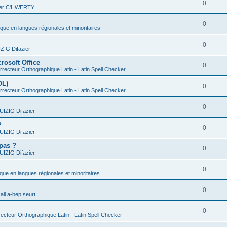
0
vier C'HWERTY
0
ique en langues régionales et minoritaires
0
IG Difazier
rosoft Office
0
recteur Orthographique Latin - Latin Spell Checker
OL)
0
recteur Orthographique Latin - Latin Spell Checker
0
IZIG Difazier
?
0
IZIG Difazier
 pas ?
0
IZIG Difazier
0
ique en langues régionales et minoritaires
0
all a-bep seurt
0
ecteur Orthographique Latin - Latin Spell Checker