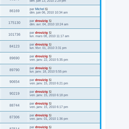
dim. juin 13, 2010 2:29 pm
par
Michel
86169
dim. juin 06, 2010 10:34 am
par
drouizig
175130
dim. avr. 04, 2010 10:24 am
par
drouizig
101736
lun. mars 08, 2010 11:17 am
par
drouizig
84123
lun. févr. 01, 2010 3:31 pm
par
drouizig
89690
ven. janv. 22, 2010 5:35 pm
par
drouizig
89790
lun. janv. 18, 2010 5:55 pm
par
drouizig
90654
ven. janv. 15, 2010 6:21 pm
par
drouizig
90219
ven. janv. 15, 2010 6:18 pm
par
drouizig
88744
ven. janv. 15, 2010 6:17 pm
par
drouizig
87306
ven. janv. 01, 2010 1:36 pm
par
drouizig