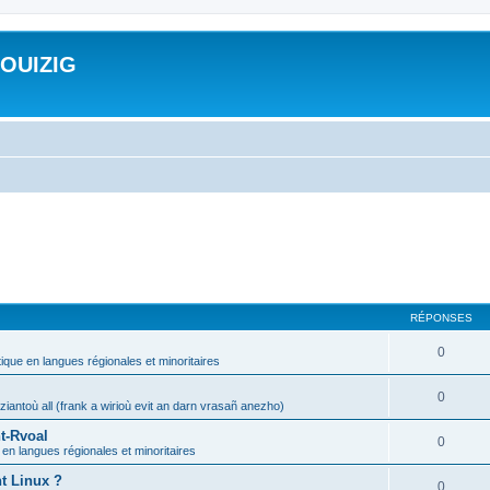
ROUIZIG
RÉPONSES
0
tique en langues régionales et minoritaires
0
iantoù all (frank a wirioù evit an darn vrasañ anezho)
t-Rvoal
0
 en langues régionales et minoritaires
nt Linux ?
0