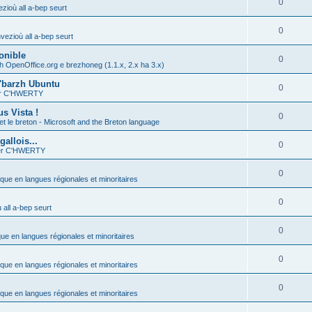
0
zioù all a-bep seurt
0
vezioù all a-bep seurt
onible
0
h OpenOffice.org e brezhoneg (1.1.x, 2.x ha 3.x)
'barzh Ubuntu
0
ier C'HWERTY
s Vista !
0
et le breton - Microsoft and the Breton language
allois...
0
ier C'HWERTY
0
ique en langues régionales et minoritaires
0
all a-bep seurt
0
que en langues régionales et minoritaires
0
ique en langues régionales et minoritaires
0
ique en langues régionales et minoritaires