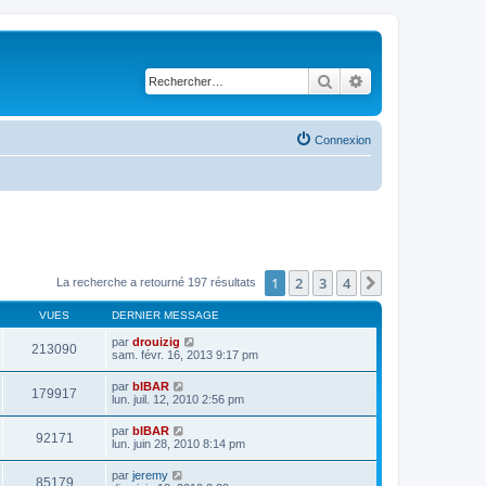
Rechercher
Recherche avancé
Connexion
1
2
3
4
Suivant
La recherche a retourné 197 résultats
VUES
DERNIER MESSAGE
par
drouizig
213090
sam. févr. 16, 2013 9:17 pm
par
bIBAR
179917
lun. juil. 12, 2010 2:56 pm
par
bIBAR
92171
lun. juin 28, 2010 8:14 pm
par
jeremy
85179