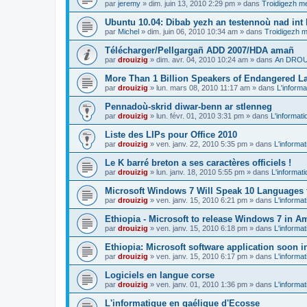
par
jeremy
»
dim. juin 13, 2010 2:29 pm
» dans
Troidigezh me
Ubuntu 10.04: Dibab yezh an testennoù nad int k
par
Michel
»
dim. juin 06, 2010 10:34 am
» dans
Troidigezh m
Télécharger/Pellgargañ ADD 2007/HDA amañ
par
drouizig
»
dim. avr. 04, 2010 10:24 am
» dans
An DROUI
More Than 1 Billion Speakers of Endangered L
par
drouizig
»
lun. mars 08, 2010 11:17 am
» dans
L'informa
Pennadoù-skrid diwar-benn ar stlenneg
par
drouizig
»
lun. févr. 01, 2010 3:31 pm
» dans
L'informati
Liste des LIPs pour Office 2010
par
drouizig
»
ven. janv. 22, 2010 5:35 pm
» dans
L'informat
Le K barré breton a ses caractères officiels !
par
drouizig
»
lun. janv. 18, 2010 5:55 pm
» dans
L'informat
Microsoft Windows 7 Will Speak 10 Languages 
par
drouizig
»
ven. janv. 15, 2010 6:21 pm
» dans
L'informat
Ethiopia - Microsoft to release Windows 7 in A
par
drouizig
»
ven. janv. 15, 2010 6:18 pm
» dans
L'informat
Ethiopia: Microsoft software application soon 
par
drouizig
»
ven. janv. 15, 2010 6:17 pm
» dans
L'informat
Logiciels en langue corse
par
drouizig
»
ven. janv. 01, 2010 1:36 pm
» dans
L'informat
L'informatique en gaélique d'Ecosse