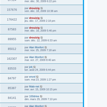
87514
mer. déc. 30, 2009 6:22 pm
par
drouizig
157676
ven. déc. 18, 2009 10:38 am
par
drouizig
176422
jeu. déc. 17, 2009 2:18 pm
par
drouizig
87583
mer. déc. 16, 2009 5:46 pm
par
drouizig
89955
sam. déc. 12, 2009 6:33 am
par
Alan Monfort
85012
mer. nov. 25, 2009 7:18 am
par
Alan Monfort
162307
mar. oct. 27, 2009 8:40 am
par
job
83533
lun. août 24, 2009 6:44 pm
par
envel
84797
sam. mai 23, 2009 1:27 pm
par
Malo-net
85387
mer. avr. 15, 2009 10:15 pm
par
100drine
84141
dim. mars 29, 2009 7:10 pm
par
Alan Monfort