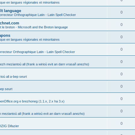
0
ique en langues régionales et minoritaires
ult language
0
rrecteur Orthographique Latin - Latin Spell Checker
technet.com
0
t le breton - Microsoft and the Breton language
Lapons
0
ique en langues régionales et minoritaires
0
recteur Orthographique Latin - Latin Spell Checker
0
gezh meziantoù all (frank a wirioù evit an darn vrasañ anezho)
0
où all a-bep seurt
0
bep seurt
0
enOffice.org e brezhoneg (1.1.x, 2.x ha 3.x)
0
h meziantoù all (frank a wirioù evit an darn vrasañ anezho)
0
ZIG Difazier