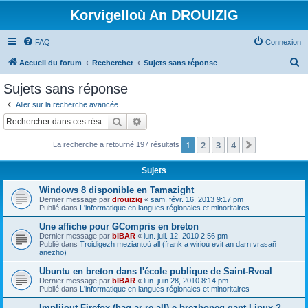
Korvigelloù An DROUIZIG
FAQ
Connexion
R
Accueil du forum
Rechercher
Sujets sans réponse
e
Sujets sans réponse
c
Aller sur la recherche avancée
h
Rechercher
Recherche avancée
e
1
2
3
4
Suivant
La recherche a retourné 197 résultats
r
c
Sujets
h
Windows 8 disponible en Tamazight
e
Dernier message par
drouizig
«
sam. févr. 16, 2013 9:17 pm
Publié dans
L'informatique en langues régionales et minoritaires
r
Une affiche pour GCompris en breton
Dernier message par
bIBAR
«
lun. juil. 12, 2010 2:56 pm
Publié dans
Troidigezh meziantoù all (frank a wirioù evit an darn vrasañ
anezho)
Ubuntu en breton dans l'école publique de Saint-Rvoal
Dernier message par
bIBAR
«
lun. juin 28, 2010 8:14 pm
Publié dans
L'informatique en langues régionales et minoritaires
Implijout Firefox (hag ar re all) e brezhoneg gant Linux ?