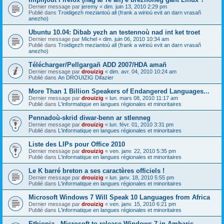
Dernier message par
jeremy
«
dim. juin 13, 2010 2:29 pm
Publié dans
Troidigezh meziantoù all (frank a wirioù evit an darn vrasañ
anezho)
Ubuntu 10.04: Dibab yezh an testennoù nad int ket troet
Dernier message par
Michel
«
dim. juin 06, 2010 10:34 am
Publié dans
Troidigezh meziantoù all (frank a wirioù evit an darn vrasañ
anezho)
Télécharger/Pellgargañ ADD 2007/HDA amañ
Dernier message par
drouizig
«
dim. avr. 04, 2010 10:24 am
Publié dans
An DROUIZIG Difazier
More Than 1 Billion Speakers of Endangered Languages...
Dernier message par
drouizig
«
lun. mars 08, 2010 11:17 am
Publié dans
L'informatique en langues régionales et minoritaires
Pennadoù-skrid diwar-benn ar stlenneg
Dernier message par
drouizig
«
lun. févr. 01, 2010 3:31 pm
Publié dans
L'informatique en langues régionales et minoritaires
Liste des LIPs pour Office 2010
Dernier message par
drouizig
«
ven. janv. 22, 2010 5:35 pm
Publié dans
L'informatique en langues régionales et minoritaires
Le K barré breton a ses caractères officiels !
Dernier message par
drouizig
«
lun. janv. 18, 2010 5:55 pm
Publié dans
L'informatique en langues régionales et minoritaires
Microsoft Windows 7 Will Speak 10 Languages from Africa
Dernier message par
drouizig
«
ven. janv. 15, 2010 6:21 pm
Publié dans
L'informatique en langues régionales et minoritaires
Ethiopia - Microsoft to release Windows 7 in Amharic