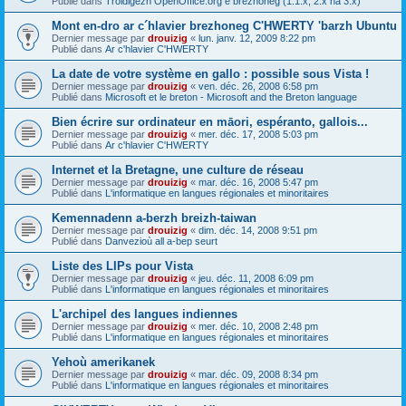
Publié dans
Troidigezh OpenOffice.org e brezhoneg (1.1.x, 2.x ha 3.x)
Mont en-dro ar c´hlavier brezhoneg C'HWERTY 'barzh Ubuntu
Dernier message par
drouizig
«
lun. janv. 12, 2009 8:22 pm
Publié dans
Ar c'hlavier C'HWERTY
La date de votre système en gallo : possible sous Vista !
Dernier message par
drouizig
«
ven. déc. 26, 2008 6:58 pm
Publié dans
Microsoft et le breton - Microsoft and the Breton language
Bien écrire sur ordinateur en māori, espéranto, gallois...
Dernier message par
drouizig
«
mer. déc. 17, 2008 5:03 pm
Publié dans
Ar c'hlavier C'HWERTY
Internet et la Bretagne, une culture de réseau
Dernier message par
drouizig
«
mar. déc. 16, 2008 5:47 pm
Publié dans
L'informatique en langues régionales et minoritaires
Kemennadenn a-berzh breizh-taiwan
Dernier message par
drouizig
«
dim. déc. 14, 2008 9:51 pm
Publié dans
Danvezioù all a-bep seurt
Liste des LIPs pour Vista
Dernier message par
drouizig
«
jeu. déc. 11, 2008 6:09 pm
Publié dans
L'informatique en langues régionales et minoritaires
L'archipel des langues indiennes
Dernier message par
drouizig
«
mer. déc. 10, 2008 2:48 pm
Publié dans
L'informatique en langues régionales et minoritaires
Yehoù amerikanek
Dernier message par
drouizig
«
mar. déc. 09, 2008 8:34 pm
Publié dans
L'informatique en langues régionales et minoritaires