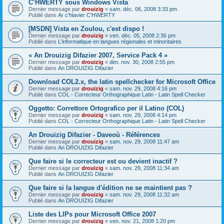
C’HWERTY sous Windows Vista
Dernier message par
drouizig
«
sam. déc. 06, 2008 3:33 pm
Publié dans
Ar c'hlavier C'HWERTY
[MSDN] Vista en Zoulou, c'est dispo !
Dernier message par
drouizig
«
ven. déc. 05, 2008 2:36 pm
Publié dans
L'informatique en langues régionales et minoritaires
« An Drouizig Difazier 2007, Service Pack 4 »
Dernier message par
drouizig
«
dim. nov. 30, 2008 2:55 pm
Publié dans
An DROUIZIG Difazier
Download COL2.x, the latin spellchecker for Microsoft Office
Dernier message par
drouizig
«
sam. nov. 29, 2008 4:16 pm
Publié dans
COL - Correcteur Orthographique Latin - Latin Spell Checker
Oggetto: Correttore Ortografico per il Latino (COL)
Dernier message par
drouizig
«
sam. nov. 29, 2008 4:14 pm
Publié dans
COL - Correcteur Orthographique Latin - Latin Spell Checker
An Drouizig Difazier - Daveoù - Références
Dernier message par
drouizig
«
sam. nov. 29, 2008 11:47 am
Publié dans
An DROUIZIG Difazier
Que faire si le correcteur est ou devient inactif ?
Dernier message par
drouizig
«
sam. nov. 29, 2008 11:34 am
Publié dans
An DROUIZIG Difazier
Que faire si la langue d'édition ne se maintient pas ?
Dernier message par
drouizig
«
sam. nov. 29, 2008 11:32 am
Publié dans
An DROUIZIG Difazier
Liste des LIPs pour Microsoft Office 2007
Dernier message par
drouizig
«
ven. nov. 21, 2008 1:20 pm