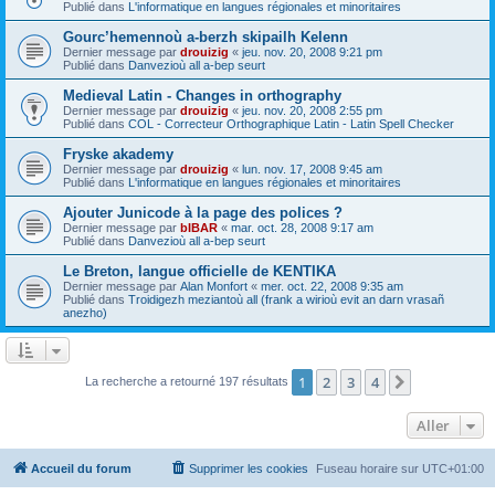
Publié dans
L'informatique en langues régionales et minoritaires
Gourc’hemennoù a-berzh skipailh Kelenn
Dernier message par
drouizig
«
jeu. nov. 20, 2008 9:21 pm
Publié dans
Danvezioù all a-bep seurt
Medieval Latin - Changes in orthography
Dernier message par
drouizig
«
jeu. nov. 20, 2008 2:55 pm
Publié dans
COL - Correcteur Orthographique Latin - Latin Spell Checker
Fryske akademy
Dernier message par
drouizig
«
lun. nov. 17, 2008 9:45 am
Publié dans
L'informatique en langues régionales et minoritaires
Ajouter Junicode à la page des polices ?
Dernier message par
bIBAR
«
mar. oct. 28, 2008 9:17 am
Publié dans
Danvezioù all a-bep seurt
Le Breton, langue officielle de KENTIKA
Dernier message par
Alan Monfort
«
mer. oct. 22, 2008 9:35 am
Publié dans
Troidigezh meziantoù all (frank a wirioù evit an darn vrasañ
anezho)
1
2
3
4
Suivant
La recherche a retourné 197 résultats
Aller
Accueil du forum
Supprimer les cookies
Fuseau horaire sur
UTC+01:00