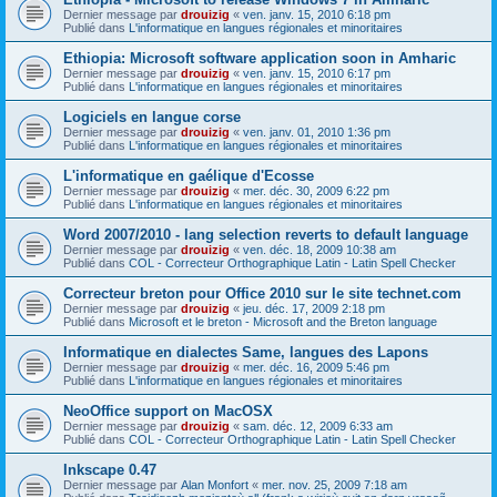
Dernier message par
drouizig
«
ven. janv. 15, 2010 6:18 pm
Publié dans
L'informatique en langues régionales et minoritaires
Ethiopia: Microsoft software application soon in Amharic
Dernier message par
drouizig
«
ven. janv. 15, 2010 6:17 pm
Publié dans
L'informatique en langues régionales et minoritaires
Logiciels en langue corse
Dernier message par
drouizig
«
ven. janv. 01, 2010 1:36 pm
Publié dans
L'informatique en langues régionales et minoritaires
L'informatique en gaélique d'Ecosse
Dernier message par
drouizig
«
mer. déc. 30, 2009 6:22 pm
Publié dans
L'informatique en langues régionales et minoritaires
Word 2007/2010 - lang selection reverts to default language
Dernier message par
drouizig
«
ven. déc. 18, 2009 10:38 am
Publié dans
COL - Correcteur Orthographique Latin - Latin Spell Checker
Correcteur breton pour Office 2010 sur le site technet.com
Dernier message par
drouizig
«
jeu. déc. 17, 2009 2:18 pm
Publié dans
Microsoft et le breton - Microsoft and the Breton language
Informatique en dialectes Same, langues des Lapons
Dernier message par
drouizig
«
mer. déc. 16, 2009 5:46 pm
Publié dans
L'informatique en langues régionales et minoritaires
NeoOffice support on MacOSX
Dernier message par
drouizig
«
sam. déc. 12, 2009 6:33 am
Publié dans
COL - Correcteur Orthographique Latin - Latin Spell Checker
Inkscape 0.47
Dernier message par
Alan Monfort
«
mer. nov. 25, 2009 7:18 am