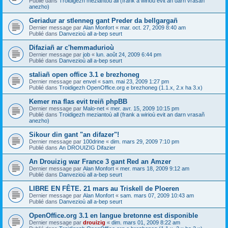
Publié dans
Troidigezh meziantoù all (frank a wirioù evit an darn vrasañ
anezho)
Geriadur ar stlenneg gant Preder da bellgargañ
Dernier message par
Alan Monfort
«
mar. oct. 27, 2009 8:40 am
Publié dans
Danvezioù all a-bep seurt
Difaziañ ar c'hemmadurioù
Dernier message par
job
«
lun. août 24, 2009 6:44 pm
Publié dans
Danvezioù all a-bep seurt
staliañ open office 3.1 e brezhoneg
Dernier message par
envel
«
sam. mai 23, 2009 1:27 pm
Publié dans
Troidigezh OpenOffice.org e brezhoneg (1.1.x, 2.x ha 3.x)
Kemer ma flas evit treiñ phpBB
Dernier message par
Malo-net
«
mer. avr. 15, 2009 10:15 pm
Publié dans
Troidigezh meziantoù all (frank a wirioù evit an darn vrasañ
anezho)
Sikour din gant "an difazer"!
Dernier message par
100drine
«
dim. mars 29, 2009 7:10 pm
Publié dans
An DROUIZIG Difazier
An Drouizig war France 3 gant Red an Amzer
Dernier message par
Alan Monfort
«
mer. mars 18, 2009 9:12 am
Publié dans
Danvezioù all a-bep seurt
LIBRE EN FÊTE. 21 mars au Triskell de Ploeren
Dernier message par
Alan Monfort
«
sam. mars 07, 2009 10:43 am
Publié dans
Danvezioù all a-bep seurt
OpenOffice.org 3.1 en langue bretonne est disponible
Dernier message par
drouizig
«
dim. mars 01, 2009 8:22 am