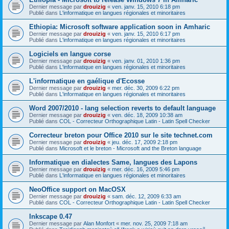
Dernier message par
drouizig
«
ven. janv. 15, 2010 6:18 pm
Publié dans
L'informatique en langues régionales et minoritaires
Ethiopia: Microsoft software application soon in Amharic
Dernier message par
drouizig
«
ven. janv. 15, 2010 6:17 pm
Publié dans
L'informatique en langues régionales et minoritaires
Logiciels en langue corse
Dernier message par
drouizig
«
ven. janv. 01, 2010 1:36 pm
Publié dans
L'informatique en langues régionales et minoritaires
L'informatique en gaélique d'Ecosse
Dernier message par
drouizig
«
mer. déc. 30, 2009 6:22 pm
Publié dans
L'informatique en langues régionales et minoritaires
Word 2007/2010 - lang selection reverts to default language
Dernier message par
drouizig
«
ven. déc. 18, 2009 10:38 am
Publié dans
COL - Correcteur Orthographique Latin - Latin Spell Checker
Correcteur breton pour Office 2010 sur le site technet.com
Dernier message par
drouizig
«
jeu. déc. 17, 2009 2:18 pm
Publié dans
Microsoft et le breton - Microsoft and the Breton language
Informatique en dialectes Same, langues des Lapons
Dernier message par
drouizig
«
mer. déc. 16, 2009 5:46 pm
Publié dans
L'informatique en langues régionales et minoritaires
NeoOffice support on MacOSX
Dernier message par
drouizig
«
sam. déc. 12, 2009 6:33 am
Publié dans
COL - Correcteur Orthographique Latin - Latin Spell Checker
Inkscape 0.47
Dernier message par
Alan Monfort
«
mer. nov. 25, 2009 7:18 am