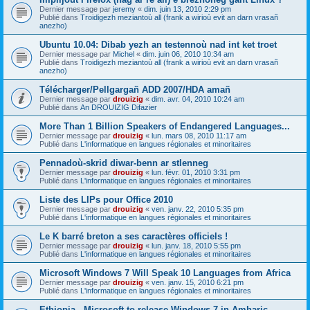
Dernier message par
jeremy
«
dim. juin 13, 2010 2:29 pm
Publié dans
Troidigezh meziantoù all (frank a wirioù evit an darn vrasañ
anezho)
Ubuntu 10.04: Dibab yezh an testennoù nad int ket troet
Dernier message par
Michel
«
dim. juin 06, 2010 10:34 am
Publié dans
Troidigezh meziantoù all (frank a wirioù evit an darn vrasañ
anezho)
Télécharger/Pellgargañ ADD 2007/HDA amañ
Dernier message par
drouizig
«
dim. avr. 04, 2010 10:24 am
Publié dans
An DROUIZIG Difazier
More Than 1 Billion Speakers of Endangered Languages...
Dernier message par
drouizig
«
lun. mars 08, 2010 11:17 am
Publié dans
L'informatique en langues régionales et minoritaires
Pennadoù-skrid diwar-benn ar stlenneg
Dernier message par
drouizig
«
lun. févr. 01, 2010 3:31 pm
Publié dans
L'informatique en langues régionales et minoritaires
Liste des LIPs pour Office 2010
Dernier message par
drouizig
«
ven. janv. 22, 2010 5:35 pm
Publié dans
L'informatique en langues régionales et minoritaires
Le K barré breton a ses caractères officiels !
Dernier message par
drouizig
«
lun. janv. 18, 2010 5:55 pm
Publié dans
L'informatique en langues régionales et minoritaires
Microsoft Windows 7 Will Speak 10 Languages from Africa
Dernier message par
drouizig
«
ven. janv. 15, 2010 6:21 pm
Publié dans
L'informatique en langues régionales et minoritaires
Ethiopia - Microsoft to release Windows 7 in Amharic