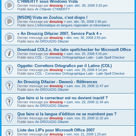
C’HWERTY sous Windows Vista
Dernier message par
drouizig
«
sam. déc. 06, 2008 3:33 pm
Publié dans
Ar c'hlavier C'HWERTY
[MSDN] Vista en Zoulou, c'est dispo !
Dernier message par
drouizig
«
ven. déc. 05, 2008 2:36 pm
Publié dans
L'informatique en langues régionales et minoritaires
« An Drouizig Difazier 2007, Service Pack 4 »
Dernier message par
drouizig
«
dim. nov. 30, 2008 2:55 pm
Publié dans
An DROUIZIG Difazier
Download COL2.x, the latin spellchecker for Microsoft Office
Dernier message par
drouizig
«
sam. nov. 29, 2008 4:16 pm
Publié dans
COL - Correcteur Orthographique Latin - Latin Spell Checker
Oggetto: Correttore Ortografico per il Latino (COL)
Dernier message par
drouizig
«
sam. nov. 29, 2008 4:14 pm
Publié dans
COL - Correcteur Orthographique Latin - Latin Spell Checker
An Drouizig Difazier - Daveoù - Références
Dernier message par
drouizig
«
sam. nov. 29, 2008 11:47 am
Publié dans
An DROUIZIG Difazier
Que faire si le correcteur est ou devient inactif ?
Dernier message par
drouizig
«
sam. nov. 29, 2008 11:34 am
Publié dans
An DROUIZIG Difazier
Que faire si la langue d'édition ne se maintient pas ?
Dernier message par
drouizig
«
sam. nov. 29, 2008 11:32 am
Publié dans
An DROUIZIG Difazier
Liste des LIPs pour Microsoft Office 2007
Dernier message par
drouizig
«
ven. nov. 21, 2008 1:20 pm