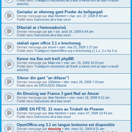
Publié dans
Troidigezh meziantoù all (frank a wirioù evit an darn vrasañ
anezho)
Geriadur ar stlenneg gant Preder da bellgargañ
Dernier message par
Alan Monfort
«
mar. oct. 27, 2009 8:40 am
Publié dans
Danvezioù all a-bep seurt
Difaziañ ar c'hemmadurioù
Dernier message par
job
«
lun. août 24, 2009 6:44 pm
Publié dans
Danvezioù all a-bep seurt
staliañ open office 3.1 e brezhoneg
Dernier message par
envel
«
sam. mai 23, 2009 1:27 pm
Publié dans
Troidigezh OpenOffice.org e brezhoneg (1.1.x, 2.x ha 3.x)
Kemer ma flas evit treiñ phpBB
Dernier message par
Malo-net
«
mer. avr. 15, 2009 10:15 pm
Publié dans
Troidigezh meziantoù all (frank a wirioù evit an darn vrasañ
anezho)
Sikour din gant "an difazer"!
Dernier message par
100drine
«
dim. mars 29, 2009 7:10 pm
Publié dans
An DROUIZIG Difazier
An Drouizig war France 3 gant Red an Amzer
Dernier message par
Alan Monfort
«
mer. mars 18, 2009 9:12 am
Publié dans
Danvezioù all a-bep seurt
LIBRE EN FÊTE. 21 mars au Triskell de Ploeren
Dernier message par
Alan Monfort
«
sam. mars 07, 2009 10:43 am
Publié dans
Danvezioù all a-bep seurt
OpenOffice.org 3.1 en langue bretonne est disponible
Dernier message par
drouizig
«
dim. mars 01, 2009 8:22 am