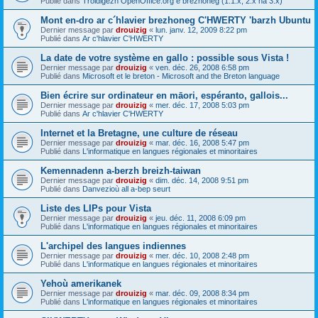
Publié dans
Troidigezh OpenOffice.org e brezhoneg (1.1.x, 2.x ha 3.x)
Mont en-dro ar c´hlavier brezhoneg C'HWERTY 'barzh Ubuntu
Dernier message par
drouizig
«
lun. janv. 12, 2009 8:22 pm
Publié dans
Ar c'hlavier C'HWERTY
La date de votre système en gallo : possible sous Vista !
Dernier message par
drouizig
«
ven. déc. 26, 2008 6:58 pm
Publié dans
Microsoft et le breton - Microsoft and the Breton language
Bien écrire sur ordinateur en māori, espéranto, gallois...
Dernier message par
drouizig
«
mer. déc. 17, 2008 5:03 pm
Publié dans
Ar c'hlavier C'HWERTY
Internet et la Bretagne, une culture de réseau
Dernier message par
drouizig
«
mar. déc. 16, 2008 5:47 pm
Publié dans
L'informatique en langues régionales et minoritaires
Kemennadenn a-berzh breizh-taiwan
Dernier message par
drouizig
«
dim. déc. 14, 2008 9:51 pm
Publié dans
Danvezioù all a-bep seurt
Liste des LIPs pour Vista
Dernier message par
drouizig
«
jeu. déc. 11, 2008 6:09 pm
Publié dans
L'informatique en langues régionales et minoritaires
L'archipel des langues indiennes
Dernier message par
drouizig
«
mer. déc. 10, 2008 2:48 pm
Publié dans
L'informatique en langues régionales et minoritaires
Yehoù amerikanek
Dernier message par
drouizig
«
mar. déc. 09, 2008 8:34 pm
Publié dans
L'informatique en langues régionales et minoritaires