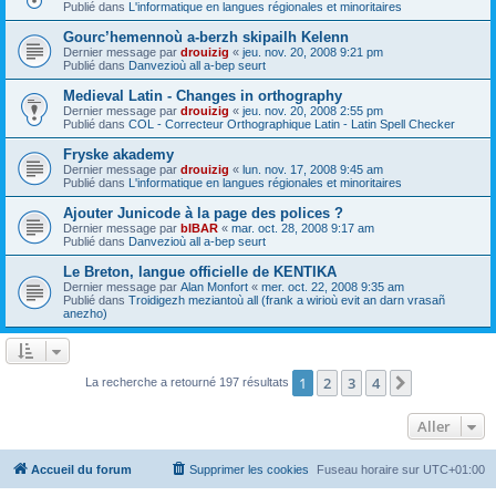
Publié dans
L'informatique en langues régionales et minoritaires
Gourc’hemennoù a-berzh skipailh Kelenn
Dernier message par
drouizig
«
jeu. nov. 20, 2008 9:21 pm
Publié dans
Danvezioù all a-bep seurt
Medieval Latin - Changes in orthography
Dernier message par
drouizig
«
jeu. nov. 20, 2008 2:55 pm
Publié dans
COL - Correcteur Orthographique Latin - Latin Spell Checker
Fryske akademy
Dernier message par
drouizig
«
lun. nov. 17, 2008 9:45 am
Publié dans
L'informatique en langues régionales et minoritaires
Ajouter Junicode à la page des polices ?
Dernier message par
bIBAR
«
mar. oct. 28, 2008 9:17 am
Publié dans
Danvezioù all a-bep seurt
Le Breton, langue officielle de KENTIKA
Dernier message par
Alan Monfort
«
mer. oct. 22, 2008 9:35 am
Publié dans
Troidigezh meziantoù all (frank a wirioù evit an darn vrasañ
anezho)
1
2
3
4
Suivant
La recherche a retourné 197 résultats
Aller
Accueil du forum
Supprimer les cookies
Fuseau horaire sur
UTC+01:00