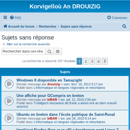
Korvigelloù An DROUIZIG
FAQ
Connexion
R
Accueil du forum
Rechercher
Sujets sans réponse
e
Sujets sans réponse
c
Aller sur la recherche avancée
h
Rechercher
Recherche avancée
e
1
2
3
4
Suivant
La recherche a retourné 197 résultats
r
c
Sujets
h
Windows 8 disponible en Tamazight
e
Dernier message par
drouizig
«
sam. févr. 16, 2013 9:17 pm
Publié dans
L'informatique en langues régionales et minoritaires
r
Une affiche pour GCompris en breton
Dernier message par
bIBAR
«
lun. juil. 12, 2010 2:56 pm
Publié dans
Troidigezh meziantoù all (frank a wirioù evit an darn vrasañ
anezho)
Ubuntu en breton dans l'école publique de Saint-Rvoal
Dernier message par
bIBAR
«
lun. juin 28, 2010 8:14 pm
Publié dans
L'informatique en langues régionales et minoritaires
Implijout Firefox (hag ar re all) e brezhoneg gant Linux ?