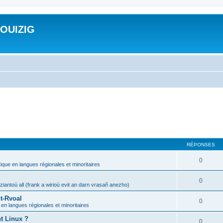
ROUIZIG
RÉPONSES
0
tique en langues régionales et minoritaires
0
iantoù all (frank a wirioù evit an darn vrasañ anezho)
t-Rvoal
0
 en langues régionales et minoritaires
nt Linux ?
0