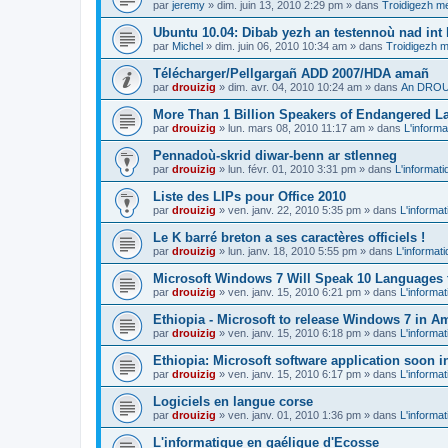
par
jeremy
»
dim. juin 13, 2010 2:29 pm
» dans
Troidigezh me
Ubuntu 10.04: Dibab yezh an testennoù nad int k
par
Michel
»
dim. juin 06, 2010 10:34 am
» dans
Troidigezh m
Télécharger/Pellgargañ ADD 2007/HDA amañ
par
drouizig
»
dim. avr. 04, 2010 10:24 am
» dans
An DROUI
More Than 1 Billion Speakers of Endangered L
par
drouizig
»
lun. mars 08, 2010 11:17 am
» dans
L'informa
Pennadoù-skrid diwar-benn ar stlenneg
par
drouizig
»
lun. févr. 01, 2010 3:31 pm
» dans
L'informati
Liste des LIPs pour Office 2010
par
drouizig
»
ven. janv. 22, 2010 5:35 pm
» dans
L'informat
Le K barré breton a ses caractères officiels !
par
drouizig
»
lun. janv. 18, 2010 5:55 pm
» dans
L'informat
Microsoft Windows 7 Will Speak 10 Languages 
par
drouizig
»
ven. janv. 15, 2010 6:21 pm
» dans
L'informat
Ethiopia - Microsoft to release Windows 7 in A
par
drouizig
»
ven. janv. 15, 2010 6:18 pm
» dans
L'informat
Ethiopia: Microsoft software application soon 
par
drouizig
»
ven. janv. 15, 2010 6:17 pm
» dans
L'informat
Logiciels en langue corse
par
drouizig
»
ven. janv. 01, 2010 1:36 pm
» dans
L'informat
L'informatique en gaélique d'Ecosse