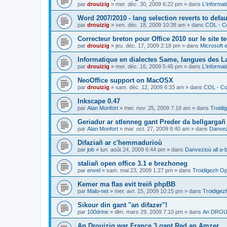
par
drouizig
»
mer. déc. 30, 2009 6:22 pm
» dans
L'informat
Word 2007/2010 - lang selection reverts to defa
par
drouizig
»
ven. déc. 18, 2009 10:38 am
» dans
COL - Co
Correcteur breton pour Office 2010 sur le site 
par
drouizig
»
jeu. déc. 17, 2009 2:18 pm
» dans
Microsoft e
Informatique en dialectes Same, langues des 
par
drouizig
»
mer. déc. 16, 2009 5:46 pm
» dans
L'informat
NeoOffice support on MacOSX
par
drouizig
»
sam. déc. 12, 2009 6:33 am
» dans
COL - Cor
Inkscape 0.47
par
Alan Monfort
»
mer. nov. 25, 2009 7:18 am
» dans
Troidi
Geriadur ar stlenneg gant Preder da bellgargañ
par
Alan Monfort
»
mar. oct. 27, 2009 8:40 am
» dans
Danvezi
Difaziañ ar c'hemmadurioù
par
job
»
lun. août 24, 2009 6:44 pm
» dans
Danvezioù all a-
staliañ open office 3.1 e brezhoneg
par
envel
»
sam. mai 23, 2009 1:27 pm
» dans
Troidigezh Op
Kemer ma flas evit treiñ phpBB
par
Malo-net
»
mer. avr. 15, 2009 10:15 pm
» dans
Troidigez
Sikour din gant "an difazer"!
par
100drine
»
dim. mars 29, 2009 7:10 pm
» dans
An DROUI
An Drouizig war France 3 gant Red an Amzer