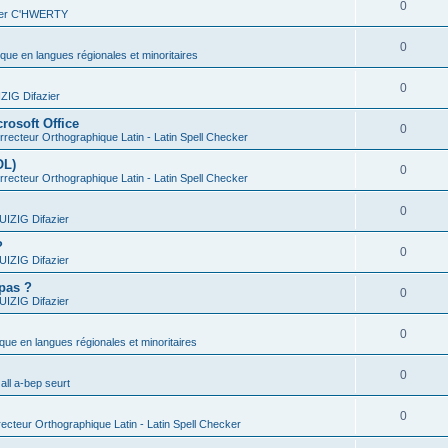
0
vier C'HWERTY
0
ique en langues régionales et minoritaires
0
IG Difazier
rosoft Office
0
recteur Orthographique Latin - Latin Spell Checker
OL)
0
recteur Orthographique Latin - Latin Spell Checker
0
IZIG Difazier
?
0
IZIG Difazier
 pas ?
0
IZIG Difazier
0
ique en langues régionales et minoritaires
0
all a-bep seurt
0
ecteur Orthographique Latin - Latin Spell Checker