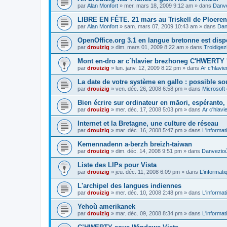
par
Alan Monfort
»
mer. mars 18, 2009 9:12 am
» dans
Danve
LIBRE EN FÊTE. 21 mars au Triskell de Ploeren
par
Alan Monfort
»
sam. mars 07, 2009 10:43 am
» dans
Dan
OpenOffice.org 3.1 en langue bretonne est disp
par
drouizig
»
dim. mars 01, 2009 8:22 am
» dans
Troidigez
Mont en-dro ar c´hlavier brezhoneg C'HWERTY 
par
drouizig
»
lun. janv. 12, 2009 8:22 pm
» dans
Ar c'hlav
La date de votre système en gallo : possible sou
par
drouizig
»
ven. déc. 26, 2008 6:58 pm
» dans
Microsoft 
Bien écrire sur ordinateur en māori, espéranto, g
par
drouizig
»
mer. déc. 17, 2008 5:03 pm
» dans
Ar c'hlav
Internet et la Bretagne, une culture de réseau
par
drouizig
»
mar. déc. 16, 2008 5:47 pm
» dans
L'informat
Kemennadenn a-berzh breizh-taiwan
par
drouizig
»
dim. déc. 14, 2008 9:51 pm
» dans
Danvezioù 
Liste des LIPs pour Vista
par
drouizig
»
jeu. déc. 11, 2008 6:09 pm
» dans
L'informati
L'archipel des langues indiennes
par
drouizig
»
mer. déc. 10, 2008 2:48 pm
» dans
L'informat
Yehoù amerikanek
par
drouizig
»
mar. déc. 09, 2008 8:34 pm
» dans
L'informat