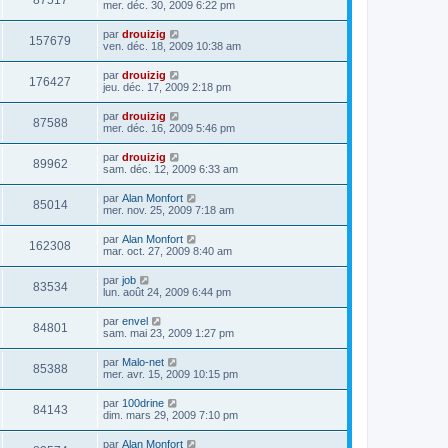
87517
mer. déc. 30, 2009 6:22 pm
par
drouizig
157679
ven. déc. 18, 2009 10:38 am
par
drouizig
176427
jeu. déc. 17, 2009 2:18 pm
par
drouizig
87588
mer. déc. 16, 2009 5:46 pm
par
drouizig
89962
sam. déc. 12, 2009 6:33 am
par
Alan Monfort
85014
mer. nov. 25, 2009 7:18 am
par
Alan Monfort
162308
mar. oct. 27, 2009 8:40 am
par
job
83534
lun. août 24, 2009 6:44 pm
par
envel
84801
sam. mai 23, 2009 1:27 pm
par
Malo-net
85388
mer. avr. 15, 2009 10:15 pm
par
100drine
84143
dim. mars 29, 2009 7:10 pm
par
Alan Monfort