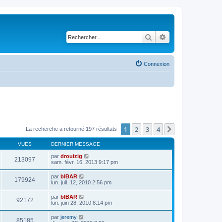
Rechercher
Recherche avancé
Connexion
1
2
3
4
Suivant
La recherche a retourné 197 résultats
VUES
DERNIER MESSAGE
par
drouizig
213097
sam. févr. 16, 2013 9:17 pm
par
bIBAR
179924
lun. juil. 12, 2010 2:56 pm
par
bIBAR
92172
lun. juin 28, 2010 8:14 pm
par
jeremy
85185