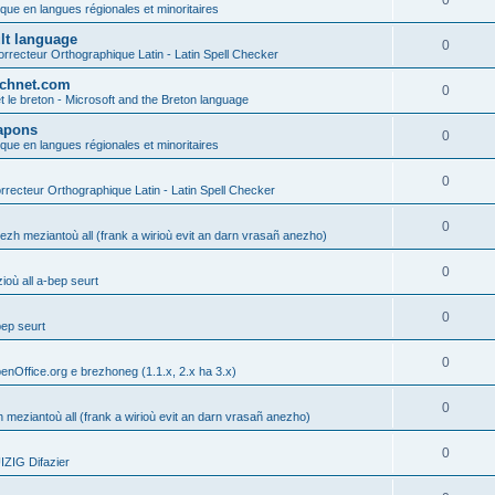
0
ique en langues régionales et minoritaires
ult language
0
rrecteur Orthographique Latin - Latin Spell Checker
technet.com
0
t le breton - Microsoft and the Breton language
Lapons
0
ique en langues régionales et minoritaires
0
recteur Orthographique Latin - Latin Spell Checker
0
gezh meziantoù all (frank a wirioù evit an darn vrasañ anezho)
0
où all a-bep seurt
0
bep seurt
0
enOffice.org e brezhoneg (1.1.x, 2.x ha 3.x)
0
h meziantoù all (frank a wirioù evit an darn vrasañ anezho)
0
ZIG Difazier