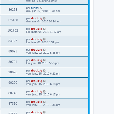
dim. juin 13, 2010 2:29 pm
par
Michel
86173
dim. juin 06, 2010 10:34 am
par
drouizig
175138
dim. avr. 04, 2010 10:24 am
par
drouizig
101752
lun. mars 08, 2010 11:17 am
par
drouizig
84126
lun. févr. 01, 2010 3:31 pm
par
drouizig
89693
ven. janv. 22, 2010 5:35 pm
par
drouizig
89794
lun. janv. 18, 2010 5:55 pm
par
drouizig
90670
ven. janv. 15, 2010 6:21 pm
par
drouizig
90220
ven. janv. 15, 2010 6:18 pm
par
drouizig
88746
ven. janv. 15, 2010 6:17 pm
par
drouizig
87310
ven. janv. 01, 2010 1:36 pm
par
drouizig