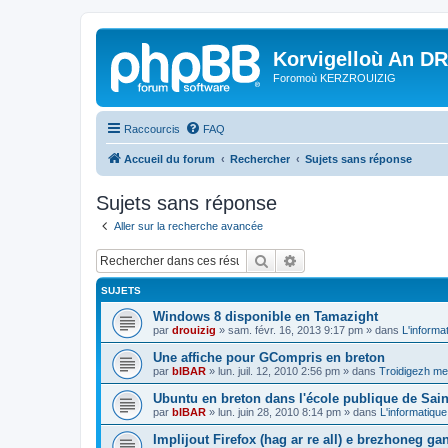
Korvigelloù An D
Foromoù KERZROUIZIG
Raccourcis
FAQ
Accueil du forum
Rechercher
Sujets sans réponse
Sujets sans réponse
Aller sur la recherche avancée
Rechercher
Recherche avancée
SUJETS
Windows 8 disponible en Tamazight
par
drouizig
»
sam. févr. 16, 2013 9:17 pm
» dans
L'informa
Une affiche pour GCompris en breton
par
bIBAR
»
lun. juil. 12, 2010 2:56 pm
» dans
Troidigezh mez
Ubuntu en breton dans l'école publique de Sain
par
bIBAR
»
lun. juin 28, 2010 8:14 pm
» dans
L'informatique
Implijout Firefox (hag ar re all) e brezhoneg ga