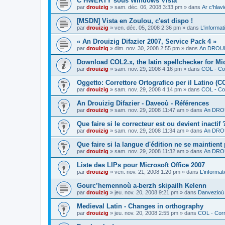
C’HWERTY sous Windows Vista
par
drouizig
»
sam. déc. 06, 2008 3:33 pm
» dans
Ar c'hla
[MSDN] Vista en Zoulou, c'est dispo !
par
drouizig
»
ven. déc. 05, 2008 2:36 pm
» dans
L'informat
« An Drouizig Difazier 2007, Service Pack 4 »
par
drouizig
»
dim. nov. 30, 2008 2:55 pm
» dans
An DROUIZ
Download COL2.x, the latin spellchecker for Mic
par
drouizig
»
sam. nov. 29, 2008 4:16 pm
» dans
COL - Cor
Oggetto: Correttore Ortografico per il Latino (C
par
drouizig
»
sam. nov. 29, 2008 4:14 pm
» dans
COL - Cor
An Drouizig Difazier - Daveoù - Références
par
drouizig
»
sam. nov. 29, 2008 11:47 am
» dans
An DROU
Que faire si le correcteur est ou devient inactif 
par
drouizig
»
sam. nov. 29, 2008 11:34 am
» dans
An DROU
Que faire si la langue d'édition ne se maintient
par
drouizig
»
sam. nov. 29, 2008 11:32 am
» dans
An DROU
Liste des LIPs pour Microsoft Office 2007
par
drouizig
»
ven. nov. 21, 2008 1:20 pm
» dans
L'informat
Gourc’hemennoù a-berzh skipailh Kelenn
par
drouizig
»
jeu. nov. 20, 2008 9:21 pm
» dans
Danvezioù 
Medieval Latin - Changes in orthography
par
drouizig
»
jeu. nov. 20, 2008 2:55 pm
» dans
COL - Corr