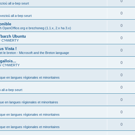
0
zioù all a-bep seurt
0
vezioù all a-bep seurt
onible
0
h OpenOffice.org e brezhoneg (1.1.x, 2.x ha 3.x)
'barzh Ubuntu
0
ier C'HWERTY
s Vista !
0
et le breton - Microsoft and the Breton language
allois...
0
ier C'HWERTY
0
ique en langues régionales et minoritaires
0
all a-bep seurt
0
que en langues régionales et minoritaires
0
ique en langues régionales et minoritaires
0
ique en langues régionales et minoritaires