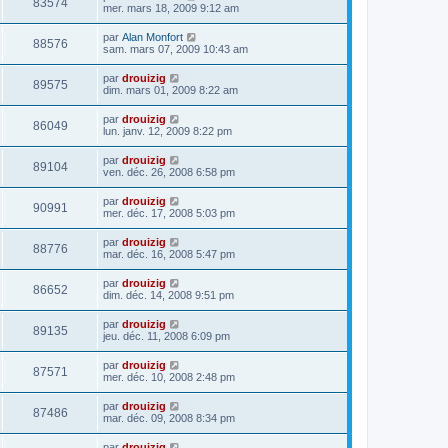
83574
mer. mars 18, 2009 9:12 am
par
Alan Monfort
88576
sam. mars 07, 2009 10:43 am
par
drouizig
89575
dim. mars 01, 2009 8:22 am
par
drouizig
86049
lun. janv. 12, 2009 8:22 pm
par
drouizig
89104
ven. déc. 26, 2008 6:58 pm
par
drouizig
90991
mer. déc. 17, 2008 5:03 pm
par
drouizig
88776
mar. déc. 16, 2008 5:47 pm
par
drouizig
86652
dim. déc. 14, 2008 9:51 pm
par
drouizig
89135
jeu. déc. 11, 2008 6:09 pm
par
drouizig
87571
mer. déc. 10, 2008 2:48 pm
par
drouizig
87486
mar. déc. 09, 2008 8:34 pm
par
drouizig