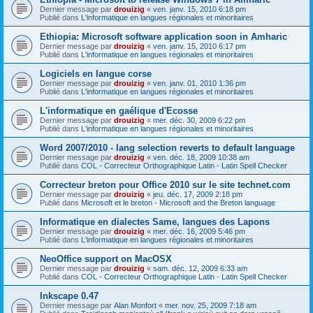
Dernier message par
drouizig
«
ven. janv. 15, 2010 6:18 pm
Publié dans
L'informatique en langues régionales et minoritaires
Ethiopia: Microsoft software application soon in Amharic
Dernier message par
drouizig
«
ven. janv. 15, 2010 6:17 pm
Publié dans
L'informatique en langues régionales et minoritaires
Logiciels en langue corse
Dernier message par
drouizig
«
ven. janv. 01, 2010 1:36 pm
Publié dans
L'informatique en langues régionales et minoritaires
L'informatique en gaélique d'Ecosse
Dernier message par
drouizig
«
mer. déc. 30, 2009 6:22 pm
Publié dans
L'informatique en langues régionales et minoritaires
Word 2007/2010 - lang selection reverts to default language
Dernier message par
drouizig
«
ven. déc. 18, 2009 10:38 am
Publié dans
COL - Correcteur Orthographique Latin - Latin Spell Checker
Correcteur breton pour Office 2010 sur le site technet.com
Dernier message par
drouizig
«
jeu. déc. 17, 2009 2:18 pm
Publié dans
Microsoft et le breton - Microsoft and the Breton language
Informatique en dialectes Same, langues des Lapons
Dernier message par
drouizig
«
mer. déc. 16, 2009 5:46 pm
Publié dans
L'informatique en langues régionales et minoritaires
NeoOffice support on MacOSX
Dernier message par
drouizig
«
sam. déc. 12, 2009 6:33 am
Publié dans
COL - Correcteur Orthographique Latin - Latin Spell Checker
Inkscape 0.47
Dernier message par
Alan Monfort
«
mer. nov. 25, 2009 7:18 am