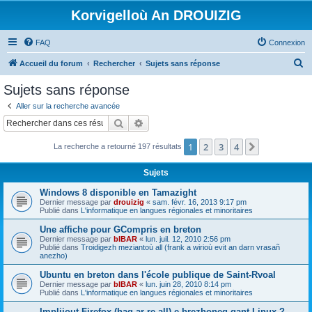
Korvigelloù An DROUIZIG
FAQ
Connexion
R
Accueil du forum
Rechercher
Sujets sans réponse
e
Sujets sans réponse
c
Aller sur la recherche avancée
h
Rechercher
Recherche avancée
e
1
2
3
4
Suivant
La recherche a retourné 197 résultats
r
c
Sujets
h
Windows 8 disponible en Tamazight
e
Dernier message par
drouizig
«
sam. févr. 16, 2013 9:17 pm
Publié dans
L'informatique en langues régionales et minoritaires
r
Une affiche pour GCompris en breton
Dernier message par
bIBAR
«
lun. juil. 12, 2010 2:56 pm
Publié dans
Troidigezh meziantoù all (frank a wirioù evit an darn vrasañ
anezho)
Ubuntu en breton dans l'école publique de Saint-Rvoal
Dernier message par
bIBAR
«
lun. juin 28, 2010 8:14 pm
Publié dans
L'informatique en langues régionales et minoritaires
Implijout Firefox (hag ar re all) e brezhoneg gant Linux ?