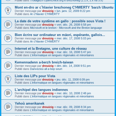
Publié dans
Troidigezh OpenOffice.org e brezhoneg (1.1.x, 2.x ha 3.x)
Mont en-dro ar c´hlavier brezhoneg C'HWERTY 'barzh Ubuntu
Dernier message par
drouizig
«
lun. janv. 12, 2009 8:22 pm
Publié dans
Ar c'hlavier C'HWERTY
La date de votre système en gallo : possible sous Vista !
Dernier message par
drouizig
«
ven. déc. 26, 2008 6:58 pm
Publié dans
Microsoft et le breton - Microsoft and the Breton language
Bien écrire sur ordinateur en māori, espéranto, gallois...
Dernier message par
drouizig
«
mer. déc. 17, 2008 5:03 pm
Publié dans
Ar c'hlavier C'HWERTY
Internet et la Bretagne, une culture de réseau
Dernier message par
drouizig
«
mar. déc. 16, 2008 5:47 pm
Publié dans
L'informatique en langues régionales et minoritaires
Kemennadenn a-berzh breizh-taiwan
Dernier message par
drouizig
«
dim. déc. 14, 2008 9:51 pm
Publié dans
Danvezioù all a-bep seurt
Liste des LIPs pour Vista
Dernier message par
drouizig
«
jeu. déc. 11, 2008 6:09 pm
Publié dans
L'informatique en langues régionales et minoritaires
L'archipel des langues indiennes
Dernier message par
drouizig
«
mer. déc. 10, 2008 2:48 pm
Publié dans
L'informatique en langues régionales et minoritaires
Yehoù amerikanek
Dernier message par
drouizig
«
mar. déc. 09, 2008 8:34 pm
Publié dans
L'informatique en langues régionales et minoritaires