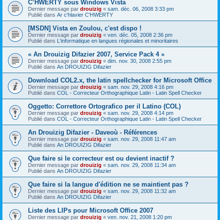
C’HWERTY sous Windows Vista
Dernier message par
drouizig
«
sam. déc. 06, 2008 3:33 pm
Publié dans
Ar c'hlavier C'HWERTY
[MSDN] Vista en Zoulou, c'est dispo !
Dernier message par
drouizig
«
ven. déc. 05, 2008 2:36 pm
Publié dans
L'informatique en langues régionales et minoritaires
« An Drouizig Difazier 2007, Service Pack 4 »
Dernier message par
drouizig
«
dim. nov. 30, 2008 2:55 pm
Publié dans
An DROUIZIG Difazier
Download COL2.x, the latin spellchecker for Microsoft Office
Dernier message par
drouizig
«
sam. nov. 29, 2008 4:16 pm
Publié dans
COL - Correcteur Orthographique Latin - Latin Spell Checker
Oggetto: Correttore Ortografico per il Latino (COL)
Dernier message par
drouizig
«
sam. nov. 29, 2008 4:14 pm
Publié dans
COL - Correcteur Orthographique Latin - Latin Spell Checker
An Drouizig Difazier - Daveoù - Références
Dernier message par
drouizig
«
sam. nov. 29, 2008 11:47 am
Publié dans
An DROUIZIG Difazier
Que faire si le correcteur est ou devient inactif ?
Dernier message par
drouizig
«
sam. nov. 29, 2008 11:34 am
Publié dans
An DROUIZIG Difazier
Que faire si la langue d'édition ne se maintient pas ?
Dernier message par
drouizig
«
sam. nov. 29, 2008 11:32 am
Publié dans
An DROUIZIG Difazier
Liste des LIPs pour Microsoft Office 2007
Dernier message par
drouizig
«
ven. nov. 21, 2008 1:20 pm