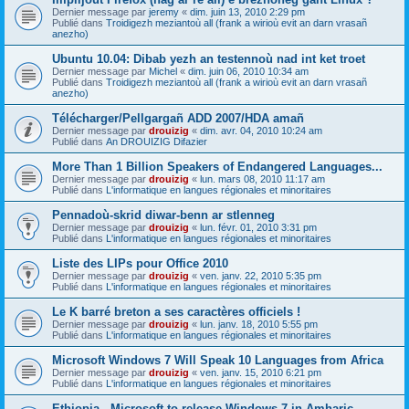
Dernier message par
jeremy
«
dim. juin 13, 2010 2:29 pm
Publié dans
Troidigezh meziantoù all (frank a wirioù evit an darn vrasañ
anezho)
Ubuntu 10.04: Dibab yezh an testennoù nad int ket troet
Dernier message par
Michel
«
dim. juin 06, 2010 10:34 am
Publié dans
Troidigezh meziantoù all (frank a wirioù evit an darn vrasañ
anezho)
Télécharger/Pellgargañ ADD 2007/HDA amañ
Dernier message par
drouizig
«
dim. avr. 04, 2010 10:24 am
Publié dans
An DROUIZIG Difazier
More Than 1 Billion Speakers of Endangered Languages...
Dernier message par
drouizig
«
lun. mars 08, 2010 11:17 am
Publié dans
L'informatique en langues régionales et minoritaires
Pennadoù-skrid diwar-benn ar stlenneg
Dernier message par
drouizig
«
lun. févr. 01, 2010 3:31 pm
Publié dans
L'informatique en langues régionales et minoritaires
Liste des LIPs pour Office 2010
Dernier message par
drouizig
«
ven. janv. 22, 2010 5:35 pm
Publié dans
L'informatique en langues régionales et minoritaires
Le K barré breton a ses caractères officiels !
Dernier message par
drouizig
«
lun. janv. 18, 2010 5:55 pm
Publié dans
L'informatique en langues régionales et minoritaires
Microsoft Windows 7 Will Speak 10 Languages from Africa
Dernier message par
drouizig
«
ven. janv. 15, 2010 6:21 pm
Publié dans
L'informatique en langues régionales et minoritaires
Ethiopia - Microsoft to release Windows 7 in Amharic