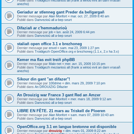
Publié dans
Troidigezh meziantoù all (frank a wirioù evit an darn vrasañ
anezho)
Geriadur ar stlenneg gant Preder da bellgargañ
Dernier message par
Alan Monfort
«
mar. oct. 27, 2009 8:40 am
Publié dans
Danvezioù all a-bep seurt
Difaziañ ar c'hemmadurioù
Dernier message par
job
«
lun. août 24, 2009 6:44 pm
Publié dans
Danvezioù all a-bep seurt
staliañ open office 3.1 e brezhoneg
Dernier message par
envel
«
sam. mai 23, 2009 1:27 pm
Publié dans
Troidigezh OpenOffice.org e brezhoneg (1.1.x, 2.x ha 3.x)
Kemer ma flas evit treiñ phpBB
Dernier message par
Malo-net
«
mer. avr. 15, 2009 10:15 pm
Publié dans
Troidigezh meziantoù all (frank a wirioù evit an darn vrasañ
anezho)
Sikour din gant "an difazer"!
Dernier message par
100drine
«
dim. mars 29, 2009 7:10 pm
Publié dans
An DROUIZIG Difazier
An Drouizig war France 3 gant Red an Amzer
Dernier message par
Alan Monfort
«
mer. mars 18, 2009 9:12 am
Publié dans
Danvezioù all a-bep seurt
LIBRE EN FÊTE. 21 mars au Triskell de Ploeren
Dernier message par
Alan Monfort
«
sam. mars 07, 2009 10:43 am
Publié dans
Danvezioù all a-bep seurt
OpenOffice.org 3.1 en langue bretonne est disponible
Dernier message par
drouizig
«
dim. mars 01, 2009 8:22 am