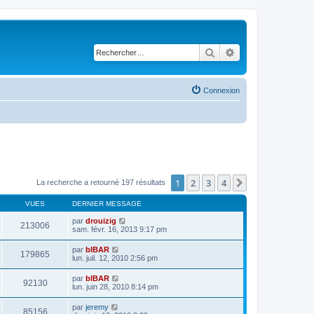
Rechercher
Recherche avancé
Connexion
1
2
3
4
Suivant
La recherche a retourné 197 résultats
VUES
DERNIER MESSAGE
par
drouizig
213006
sam. févr. 16, 2013 9:17 pm
par
bIBAR
179865
lun. juil. 12, 2010 2:56 pm
par
bIBAR
92130
lun. juin 28, 2010 8:14 pm
par
jeremy
85156