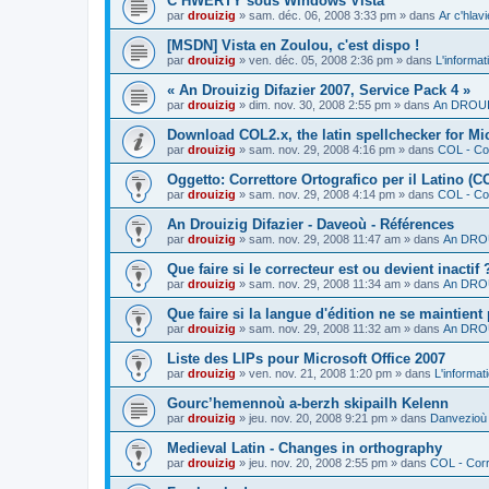
C’HWERTY sous Windows Vista
par
drouizig
»
sam. déc. 06, 2008 3:33 pm
» dans
Ar c'hla
[MSDN] Vista en Zoulou, c'est dispo !
par
drouizig
»
ven. déc. 05, 2008 2:36 pm
» dans
L'informat
« An Drouizig Difazier 2007, Service Pack 4 »
par
drouizig
»
dim. nov. 30, 2008 2:55 pm
» dans
An DROUIZ
Download COL2.x, the latin spellchecker for Mic
par
drouizig
»
sam. nov. 29, 2008 4:16 pm
» dans
COL - Cor
Oggetto: Correttore Ortografico per il Latino (C
par
drouizig
»
sam. nov. 29, 2008 4:14 pm
» dans
COL - Cor
An Drouizig Difazier - Daveoù - Références
par
drouizig
»
sam. nov. 29, 2008 11:47 am
» dans
An DROU
Que faire si le correcteur est ou devient inactif 
par
drouizig
»
sam. nov. 29, 2008 11:34 am
» dans
An DROU
Que faire si la langue d'édition ne se maintient
par
drouizig
»
sam. nov. 29, 2008 11:32 am
» dans
An DROU
Liste des LIPs pour Microsoft Office 2007
par
drouizig
»
ven. nov. 21, 2008 1:20 pm
» dans
L'informat
Gourc’hemennoù a-berzh skipailh Kelenn
par
drouizig
»
jeu. nov. 20, 2008 9:21 pm
» dans
Danvezioù 
Medieval Latin - Changes in orthography
par
drouizig
»
jeu. nov. 20, 2008 2:55 pm
» dans
COL - Corr