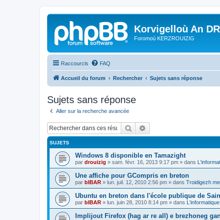
Korvigelloù An D
Foromoù KERZROUIZIG
Raccourcis
FAQ
Accueil du forum
Rechercher
Sujets sans réponse
Sujets sans réponse
Aller sur la recherche avancée
Rechercher
Recherche avancée
SUJETS
Windows 8 disponible en Tamazight
par
drouizig
»
sam. févr. 16, 2013 9:17 pm
» dans
L'informa
Une affiche pour GCompris en breton
par
bIBAR
»
lun. juil. 12, 2010 2:56 pm
» dans
Troidigezh mez
Ubuntu en breton dans l'école publique de Sain
par
bIBAR
»
lun. juin 28, 2010 8:14 pm
» dans
L'informatique
Implijout Firefox (hag ar re all) e brezhoneg ga