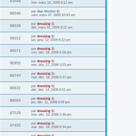
83548
mer. mars 18, 2009 9:12 am
par
Alan Monfort
88546
sam. mars 07, 2009 10:43 am
par
drouizig
89539
dim. mars 01, 2009 8:22 am
par
drouizig
86012
lun. janv. 12, 2009 8:22 pm
par
drouizig
89071
ven. déc. 26, 2008 6:58 pm
par
drouizig
90955
mer. déc. 17, 2008 5:03 pm
par
drouizig
88743
mar. déc. 16, 2008 5:47 pm
par
drouizig
86622
dim. déc. 14, 2008 9:51 pm
par
drouizig
89093
jeu. déc. 11, 2008 6:09 pm
par
drouizig
87539
mer. déc. 10, 2008 2:48 pm
par
drouizig
87455
mar. déc. 09, 2008 8:34 pm
par
drouizig