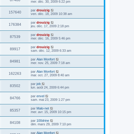
87480
mer. déc. 30, 2009 6:22 pm
par
drouizig
157640
ven. déc. 18, 2009 10:38 am
par
drouizig
176384
jeu. déc. 17, 2009 2:18 pm
par
drouizig
87539
mer. déc. 16, 2009 5:46 pm
par
drouizig
89917
sam. déc. 12, 2009 6:33 am
par
Alan Monfort
84981
mer. nov. 25, 2009 7:18 am
par
Alan Monfort
162263
mar. oct. 27, 2009 8:40 am
par
job
83502
lun. août 24, 2009 6:44 pm
par
envel
84766
sam. mai 23, 2009 1:27 pm
par
Malo-net
85357
mer. avr. 15, 2009 10:15 pm
par
100drine
84108
dim. mars 29, 2009 7:10 pm
par
Alan Monfort