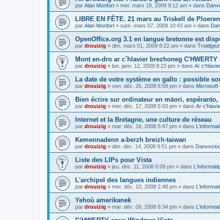
par
Alan Monfort
»
mer. mars 18, 2009 9:12 am
» dans
Danve
LIBRE EN FÊTE. 21 mars au Triskell de Ploeren
par
Alan Monfort
»
sam. mars 07, 2009 10:43 am
» dans
Dan
OpenOffice.org 3.1 en langue bretonne est disp
par
drouizig
»
dim. mars 01, 2009 8:22 am
» dans
Troidigez
Mont en-dro ar c´hlavier brezhoneg C'HWERTY 
par
drouizig
»
lun. janv. 12, 2009 8:22 pm
» dans
Ar c'hlav
La date de votre système en gallo : possible sou
par
drouizig
»
ven. déc. 26, 2008 6:58 pm
» dans
Microsoft 
Bien écrire sur ordinateur en māori, espéranto, g
par
drouizig
»
mer. déc. 17, 2008 5:03 pm
» dans
Ar c'hlav
Internet et la Bretagne, une culture de réseau
par
drouizig
»
mar. déc. 16, 2008 5:47 pm
» dans
L'informat
Kemennadenn a-berzh breizh-taiwan
par
drouizig
»
dim. déc. 14, 2008 9:51 pm
» dans
Danvezioù 
Liste des LIPs pour Vista
par
drouizig
»
jeu. déc. 11, 2008 6:09 pm
» dans
L'informati
L'archipel des langues indiennes
par
drouizig
»
mer. déc. 10, 2008 2:48 pm
» dans
L'informat
Yehoù amerikanek
par
drouizig
»
mar. déc. 09, 2008 8:34 pm
» dans
L'informat