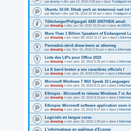
par
jeremy
»
dim. juin 13, 2010 2:29 pm
» dans
Troidigezh me
Ubuntu 10.04: Dibab yezh an testennoù nad int k
par
Michel
»
dim. juin 06, 2010 10:34 am
» dans
Troidigezh m
Télécharger/Pellgargañ ADD 2007/HDA amañ
par
drouizig
»
dim. avr. 04, 2010 10:24 am
» dans
An DROUI
More Than 1 Billion Speakers of Endangered L
par
drouizig
»
lun. mars 08, 2010 11:17 am
» dans
L'informa
Pennadoù-skrid diwar-benn ar stlenneg
par
drouizig
»
lun. févr. 01, 2010 3:31 pm
» dans
L'informati
Liste des LIPs pour Office 2010
par
drouizig
»
ven. janv. 22, 2010 5:35 pm
» dans
L'informat
Le K barré breton a ses caractères officiels !
par
drouizig
»
lun. janv. 18, 2010 5:55 pm
» dans
L'informat
Microsoft Windows 7 Will Speak 10 Languages 
par
drouizig
»
ven. janv. 15, 2010 6:21 pm
» dans
L'informat
Ethiopia - Microsoft to release Windows 7 in A
par
drouizig
»
ven. janv. 15, 2010 6:18 pm
» dans
L'informat
Ethiopia: Microsoft software application soon 
par
drouizig
»
ven. janv. 15, 2010 6:17 pm
» dans
L'informat
Logiciels en langue corse
par
drouizig
»
ven. janv. 01, 2010 1:36 pm
» dans
L'informat
L'informatique en gaélique d'Ecosse