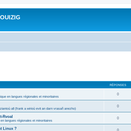
ROUIZIG
RÉPONSES
0
tique en langues régionales et minoritaires
0
iantoù all (frank a wirioù evit an darn vrasañ anezho)
t-Rvoal
0
 en langues régionales et minoritaires
nt Linux ?
0