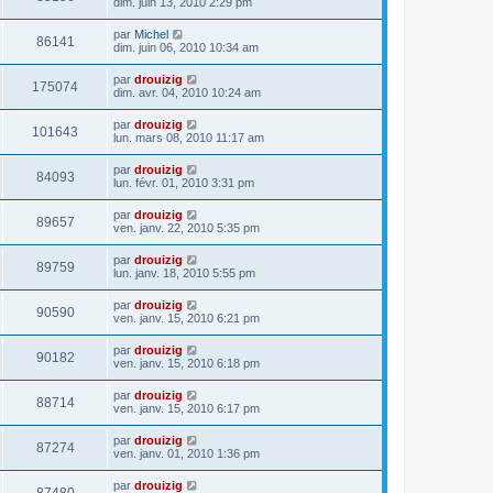
dim. juin 13, 2010 2:29 pm
par
Michel
86141
dim. juin 06, 2010 10:34 am
par
drouizig
175074
dim. avr. 04, 2010 10:24 am
par
drouizig
101643
lun. mars 08, 2010 11:17 am
par
drouizig
84093
lun. févr. 01, 2010 3:31 pm
par
drouizig
89657
ven. janv. 22, 2010 5:35 pm
par
drouizig
89759
lun. janv. 18, 2010 5:55 pm
par
drouizig
90590
ven. janv. 15, 2010 6:21 pm
par
drouizig
90182
ven. janv. 15, 2010 6:18 pm
par
drouizig
88714
ven. janv. 15, 2010 6:17 pm
par
drouizig
87274
ven. janv. 01, 2010 1:36 pm
par
drouizig