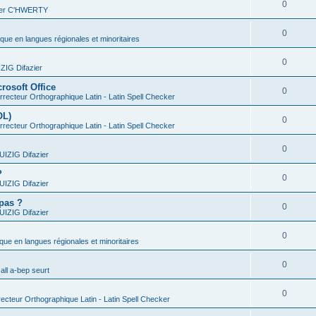
0
vier C'HWERTY
0
ique en langues régionales et minoritaires
0
IG Difazier
rosoft Office
0
recteur Orthographique Latin - Latin Spell Checker
OL)
0
recteur Orthographique Latin - Latin Spell Checker
0
IZIG Difazier
?
0
IZIG Difazier
 pas ?
0
IZIG Difazier
0
ique en langues régionales et minoritaires
0
all a-bep seurt
0
ecteur Orthographique Latin - Latin Spell Checker