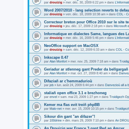
par
drouizig
»
mer. déc. 30, 2009 6:22 pm
» dans
L'informat
Word 2007/2010 - lang selection reverts to defa
par
drouizig
»
ven. déc. 18, 2009 10:38 am
» dans
COL - Co
Correcteur breton pour Office 2010 sur le site 
par
drouizig
»
jeu. déc. 17, 2009 2:18 pm
» dans
Microsoft e
Informatique en dialectes Same, langues des 
par
drouizig
»
mer. déc. 16, 2009 5:46 pm
» dans
L'informat
NeoOffice support on MacOSX
par
drouizig
»
sam. déc. 12, 2009 6:33 am
» dans
COL - Cor
Inkscape 0.47
par
Alan Monfort
»
mer. nov. 25, 2009 7:18 am
» dans
Troidi
Geriadur ar stlenneg gant Preder da bellgargañ
par
Alan Monfort
»
mar. oct. 27, 2009 8:40 am
» dans
Danvezi
Difaziañ ar c'hemmadurioù
par
job
»
lun. août 24, 2009 6:44 pm
» dans
Danvezioù all a-
staliañ open office 3.1 e brezhoneg
par
envel
»
sam. mai 23, 2009 1:27 pm
» dans
Troidigezh Op
Kemer ma flas evit treiñ phpBB
par
Malo-net
»
mer. avr. 15, 2009 10:15 pm
» dans
Troidigez
Sikour din gant "an difazer"!
par
100drine
»
dim. mars 29, 2009 7:10 pm
» dans
An DROUI
An Drouizig war France 3 gant Red an Amzer