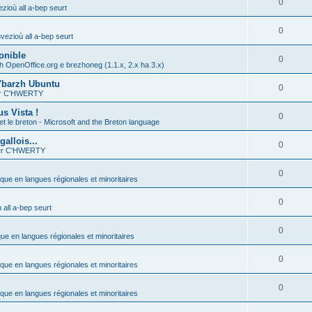
0
zioù all a-bep seurt
0
vezioù all a-bep seurt
onible
0
h OpenOffice.org e brezhoneg (1.1.x, 2.x ha 3.x)
'barzh Ubuntu
0
ier C'HWERTY
s Vista !
0
et le breton - Microsoft and the Breton language
allois...
0
ier C'HWERTY
0
ique en langues régionales et minoritaires
0
all a-bep seurt
0
que en langues régionales et minoritaires
0
ique en langues régionales et minoritaires
0
ique en langues régionales et minoritaires