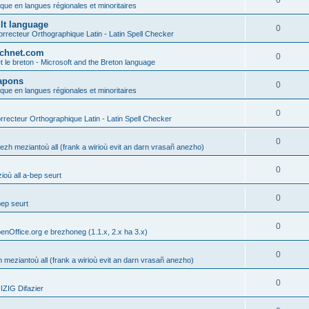
0
ique en langues régionales et minoritaires
ult language
0
rrecteur Orthographique Latin - Latin Spell Checker
technet.com
0
t le breton - Microsoft and the Breton language
Lapons
0
ique en langues régionales et minoritaires
0
recteur Orthographique Latin - Latin Spell Checker
0
gezh meziantoù all (frank a wirioù evit an darn vrasañ anezho)
0
où all a-bep seurt
0
bep seurt
0
enOffice.org e brezhoneg (1.1.x, 2.x ha 3.x)
0
h meziantoù all (frank a wirioù evit an darn vrasañ anezho)
0
ZIG Difazier