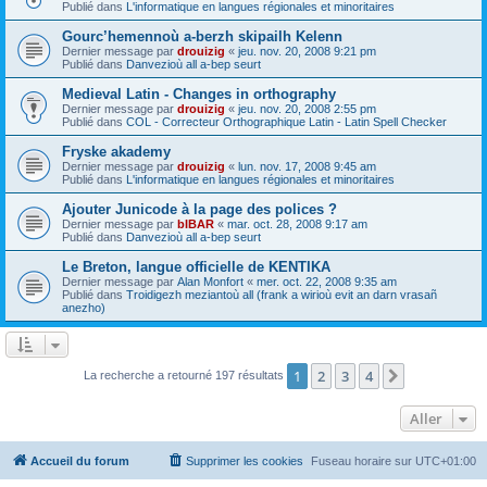
Publié dans
L'informatique en langues régionales et minoritaires
Gourc’hemennoù a-berzh skipailh Kelenn
Dernier message par
drouizig
«
jeu. nov. 20, 2008 9:21 pm
Publié dans
Danvezioù all a-bep seurt
Medieval Latin - Changes in orthography
Dernier message par
drouizig
«
jeu. nov. 20, 2008 2:55 pm
Publié dans
COL - Correcteur Orthographique Latin - Latin Spell Checker
Fryske akademy
Dernier message par
drouizig
«
lun. nov. 17, 2008 9:45 am
Publié dans
L'informatique en langues régionales et minoritaires
Ajouter Junicode à la page des polices ?
Dernier message par
bIBAR
«
mar. oct. 28, 2008 9:17 am
Publié dans
Danvezioù all a-bep seurt
Le Breton, langue officielle de KENTIKA
Dernier message par
Alan Monfort
«
mer. oct. 22, 2008 9:35 am
Publié dans
Troidigezh meziantoù all (frank a wirioù evit an darn vrasañ
anezho)
1
2
3
4
Suivant
La recherche a retourné 197 résultats
Aller
Accueil du forum
Supprimer les cookies
Fuseau horaire sur
UTC+01:00