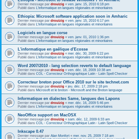
Dernier message par
drouizig
«
ven. janv. 15, 2010 6:18 pm
Publié dans
L'informatique en langues régionales et minoritaires
Ethiopia: Microsoft software application soon in Amharic
Dernier message par
drouizig
«
ven. janv. 15, 2010 6:17 pm
Publié dans
L'informatique en langues régionales et minoritaires
Logiciels en langue corse
Dernier message par
drouizig
«
ven. janv. 01, 2010 1:36 pm
Publié dans
L'informatique en langues régionales et minoritaires
L'informatique en gaélique d'Ecosse
Dernier message par
drouizig
«
mer. déc. 30, 2009 6:22 pm
Publié dans
L'informatique en langues régionales et minoritaires
Word 2007/2010 - lang selection reverts to default language
Dernier message par
drouizig
«
ven. déc. 18, 2009 10:38 am
Publié dans
COL - Correcteur Orthographique Latin - Latin Spell Checker
Correcteur breton pour Office 2010 sur le site technet.com
Dernier message par
drouizig
«
jeu. déc. 17, 2009 2:18 pm
Publié dans
Microsoft et le breton - Microsoft and the Breton language
Informatique en dialectes Same, langues des Lapons
Dernier message par
drouizig
«
mer. déc. 16, 2009 5:46 pm
Publié dans
L'informatique en langues régionales et minoritaires
NeoOffice support on MacOSX
Dernier message par
drouizig
«
sam. déc. 12, 2009 6:33 am
Publié dans
COL - Correcteur Orthographique Latin - Latin Spell Checker
Inkscape 0.47
Dernier message par
Alan Monfort
«
mer. nov. 25, 2009 7:18 am