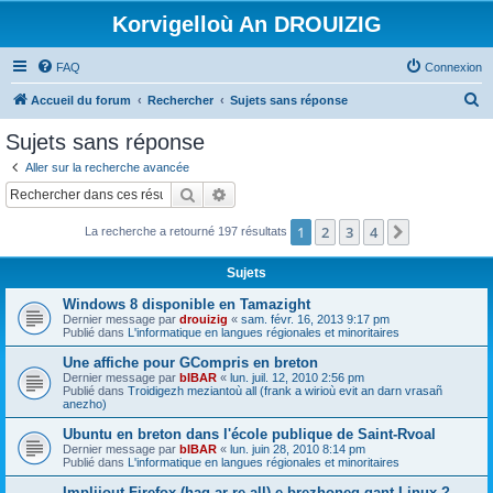
Korvigelloù An DROUIZIG
FAQ
Connexion
R
Accueil du forum
Rechercher
Sujets sans réponse
e
Sujets sans réponse
c
Aller sur la recherche avancée
h
Rechercher
Recherche avancée
e
1
2
3
4
Suivant
La recherche a retourné 197 résultats
r
c
Sujets
h
Windows 8 disponible en Tamazight
e
Dernier message par
drouizig
«
sam. févr. 16, 2013 9:17 pm
Publié dans
L'informatique en langues régionales et minoritaires
r
Une affiche pour GCompris en breton
Dernier message par
bIBAR
«
lun. juil. 12, 2010 2:56 pm
Publié dans
Troidigezh meziantoù all (frank a wirioù evit an darn vrasañ
anezho)
Ubuntu en breton dans l'école publique de Saint-Rvoal
Dernier message par
bIBAR
«
lun. juin 28, 2010 8:14 pm
Publié dans
L'informatique en langues régionales et minoritaires
Implijout Firefox (hag ar re all) e brezhoneg gant Linux ?