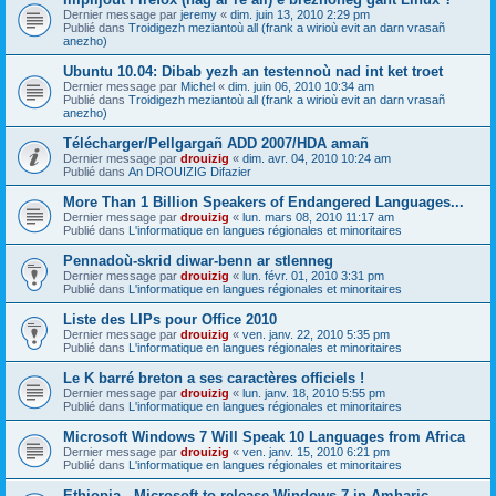
Dernier message par
jeremy
«
dim. juin 13, 2010 2:29 pm
Publié dans
Troidigezh meziantoù all (frank a wirioù evit an darn vrasañ
anezho)
Ubuntu 10.04: Dibab yezh an testennoù nad int ket troet
Dernier message par
Michel
«
dim. juin 06, 2010 10:34 am
Publié dans
Troidigezh meziantoù all (frank a wirioù evit an darn vrasañ
anezho)
Télécharger/Pellgargañ ADD 2007/HDA amañ
Dernier message par
drouizig
«
dim. avr. 04, 2010 10:24 am
Publié dans
An DROUIZIG Difazier
More Than 1 Billion Speakers of Endangered Languages...
Dernier message par
drouizig
«
lun. mars 08, 2010 11:17 am
Publié dans
L'informatique en langues régionales et minoritaires
Pennadoù-skrid diwar-benn ar stlenneg
Dernier message par
drouizig
«
lun. févr. 01, 2010 3:31 pm
Publié dans
L'informatique en langues régionales et minoritaires
Liste des LIPs pour Office 2010
Dernier message par
drouizig
«
ven. janv. 22, 2010 5:35 pm
Publié dans
L'informatique en langues régionales et minoritaires
Le K barré breton a ses caractères officiels !
Dernier message par
drouizig
«
lun. janv. 18, 2010 5:55 pm
Publié dans
L'informatique en langues régionales et minoritaires
Microsoft Windows 7 Will Speak 10 Languages from Africa
Dernier message par
drouizig
«
ven. janv. 15, 2010 6:21 pm
Publié dans
L'informatique en langues régionales et minoritaires
Ethiopia - Microsoft to release Windows 7 in Amharic