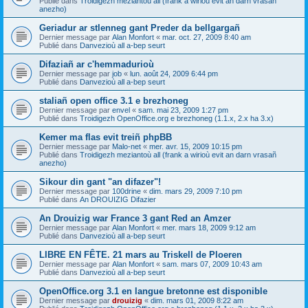
Publié dans
Troidigezh meziantoù all (frank a wirioù evit an darn vrasañ
anezho)
Geriadur ar stlenneg gant Preder da bellgargañ
Dernier message par
Alan Monfort
«
mar. oct. 27, 2009 8:40 am
Publié dans
Danvezioù all a-bep seurt
Difaziañ ar c'hemmadurioù
Dernier message par
job
«
lun. août 24, 2009 6:44 pm
Publié dans
Danvezioù all a-bep seurt
staliañ open office 3.1 e brezhoneg
Dernier message par
envel
«
sam. mai 23, 2009 1:27 pm
Publié dans
Troidigezh OpenOffice.org e brezhoneg (1.1.x, 2.x ha 3.x)
Kemer ma flas evit treiñ phpBB
Dernier message par
Malo-net
«
mer. avr. 15, 2009 10:15 pm
Publié dans
Troidigezh meziantoù all (frank a wirioù evit an darn vrasañ
anezho)
Sikour din gant "an difazer"!
Dernier message par
100drine
«
dim. mars 29, 2009 7:10 pm
Publié dans
An DROUIZIG Difazier
An Drouizig war France 3 gant Red an Amzer
Dernier message par
Alan Monfort
«
mer. mars 18, 2009 9:12 am
Publié dans
Danvezioù all a-bep seurt
LIBRE EN FÊTE. 21 mars au Triskell de Ploeren
Dernier message par
Alan Monfort
«
sam. mars 07, 2009 10:43 am
Publié dans
Danvezioù all a-bep seurt
OpenOffice.org 3.1 en langue bretonne est disponible
Dernier message par
drouizig
«
dim. mars 01, 2009 8:22 am