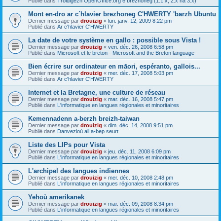
Publié dans
Troidigezh OpenOffice.org e brezhoneg (1.1.x, 2.x ha 3.x)
Mont en-dro ar c´hlavier brezhoneg C'HWERTY 'barzh Ubuntu
Dernier message par
drouizig
«
lun. janv. 12, 2009 8:22 pm
Publié dans
Ar c'hlavier C'HWERTY
La date de votre système en gallo : possible sous Vista !
Dernier message par
drouizig
«
ven. déc. 26, 2008 6:58 pm
Publié dans
Microsoft et le breton - Microsoft and the Breton language
Bien écrire sur ordinateur en māori, espéranto, gallois...
Dernier message par
drouizig
«
mer. déc. 17, 2008 5:03 pm
Publié dans
Ar c'hlavier C'HWERTY
Internet et la Bretagne, une culture de réseau
Dernier message par
drouizig
«
mar. déc. 16, 2008 5:47 pm
Publié dans
L'informatique en langues régionales et minoritaires
Kemennadenn a-berzh breizh-taiwan
Dernier message par
drouizig
«
dim. déc. 14, 2008 9:51 pm
Publié dans
Danvezioù all a-bep seurt
Liste des LIPs pour Vista
Dernier message par
drouizig
«
jeu. déc. 11, 2008 6:09 pm
Publié dans
L'informatique en langues régionales et minoritaires
L'archipel des langues indiennes
Dernier message par
drouizig
«
mer. déc. 10, 2008 2:48 pm
Publié dans
L'informatique en langues régionales et minoritaires
Yehoù amerikanek
Dernier message par
drouizig
«
mar. déc. 09, 2008 8:34 pm
Publié dans
L'informatique en langues régionales et minoritaires