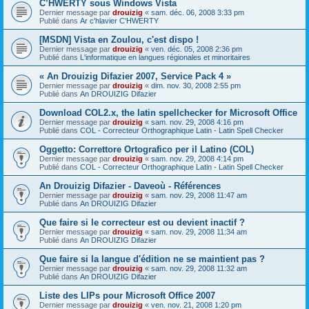
C’HWERTY sous Windows Vista
Dernier message par
drouizig
«
sam. déc. 06, 2008 3:33 pm
Publié dans
Ar c'hlavier C'HWERTY
[MSDN] Vista en Zoulou, c'est dispo !
Dernier message par
drouizig
«
ven. déc. 05, 2008 2:36 pm
Publié dans
L'informatique en langues régionales et minoritaires
« An Drouizig Difazier 2007, Service Pack 4 »
Dernier message par
drouizig
«
dim. nov. 30, 2008 2:55 pm
Publié dans
An DROUIZIG Difazier
Download COL2.x, the latin spellchecker for Microsoft Office
Dernier message par
drouizig
«
sam. nov. 29, 2008 4:16 pm
Publié dans
COL - Correcteur Orthographique Latin - Latin Spell Checker
Oggetto: Correttore Ortografico per il Latino (COL)
Dernier message par
drouizig
«
sam. nov. 29, 2008 4:14 pm
Publié dans
COL - Correcteur Orthographique Latin - Latin Spell Checker
An Drouizig Difazier - Daveoù - Références
Dernier message par
drouizig
«
sam. nov. 29, 2008 11:47 am
Publié dans
An DROUIZIG Difazier
Que faire si le correcteur est ou devient inactif ?
Dernier message par
drouizig
«
sam. nov. 29, 2008 11:34 am
Publié dans
An DROUIZIG Difazier
Que faire si la langue d'édition ne se maintient pas ?
Dernier message par
drouizig
«
sam. nov. 29, 2008 11:32 am
Publié dans
An DROUIZIG Difazier
Liste des LIPs pour Microsoft Office 2007
Dernier message par
drouizig
«
ven. nov. 21, 2008 1:20 pm