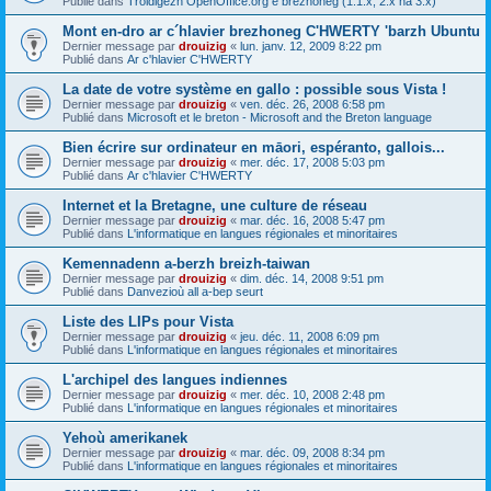
Publié dans
Troidigezh OpenOffice.org e brezhoneg (1.1.x, 2.x ha 3.x)
Mont en-dro ar c´hlavier brezhoneg C'HWERTY 'barzh Ubuntu
Dernier message par
drouizig
«
lun. janv. 12, 2009 8:22 pm
Publié dans
Ar c'hlavier C'HWERTY
La date de votre système en gallo : possible sous Vista !
Dernier message par
drouizig
«
ven. déc. 26, 2008 6:58 pm
Publié dans
Microsoft et le breton - Microsoft and the Breton language
Bien écrire sur ordinateur en māori, espéranto, gallois...
Dernier message par
drouizig
«
mer. déc. 17, 2008 5:03 pm
Publié dans
Ar c'hlavier C'HWERTY
Internet et la Bretagne, une culture de réseau
Dernier message par
drouizig
«
mar. déc. 16, 2008 5:47 pm
Publié dans
L'informatique en langues régionales et minoritaires
Kemennadenn a-berzh breizh-taiwan
Dernier message par
drouizig
«
dim. déc. 14, 2008 9:51 pm
Publié dans
Danvezioù all a-bep seurt
Liste des LIPs pour Vista
Dernier message par
drouizig
«
jeu. déc. 11, 2008 6:09 pm
Publié dans
L'informatique en langues régionales et minoritaires
L'archipel des langues indiennes
Dernier message par
drouizig
«
mer. déc. 10, 2008 2:48 pm
Publié dans
L'informatique en langues régionales et minoritaires
Yehoù amerikanek
Dernier message par
drouizig
«
mar. déc. 09, 2008 8:34 pm
Publié dans
L'informatique en langues régionales et minoritaires