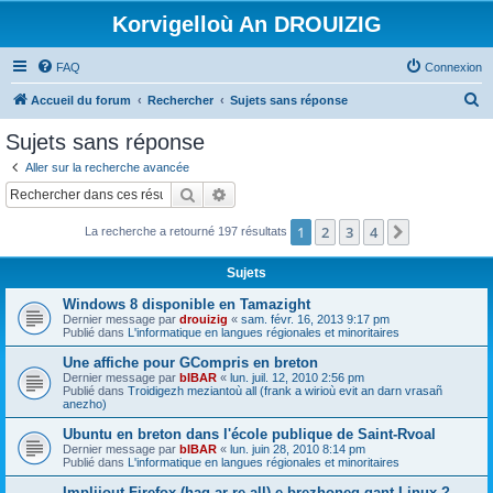
Korvigelloù An DROUIZIG
FAQ
Connexion
R
Accueil du forum
Rechercher
Sujets sans réponse
e
Sujets sans réponse
c
Aller sur la recherche avancée
h
Rechercher
Recherche avancée
e
1
2
3
4
Suivant
La recherche a retourné 197 résultats
r
c
Sujets
h
Windows 8 disponible en Tamazight
e
Dernier message par
drouizig
«
sam. févr. 16, 2013 9:17 pm
Publié dans
L'informatique en langues régionales et minoritaires
r
Une affiche pour GCompris en breton
Dernier message par
bIBAR
«
lun. juil. 12, 2010 2:56 pm
Publié dans
Troidigezh meziantoù all (frank a wirioù evit an darn vrasañ
anezho)
Ubuntu en breton dans l'école publique de Saint-Rvoal
Dernier message par
bIBAR
«
lun. juin 28, 2010 8:14 pm
Publié dans
L'informatique en langues régionales et minoritaires
Implijout Firefox (hag ar re all) e brezhoneg gant Linux ?