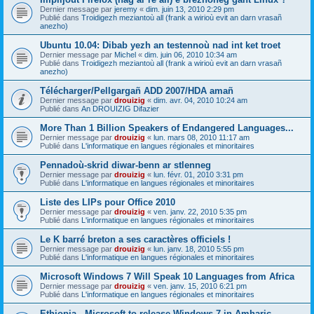
Dernier message par
jeremy
«
dim. juin 13, 2010 2:29 pm
Publié dans
Troidigezh meziantoù all (frank a wirioù evit an darn vrasañ
anezho)
Ubuntu 10.04: Dibab yezh an testennoù nad int ket troet
Dernier message par
Michel
«
dim. juin 06, 2010 10:34 am
Publié dans
Troidigezh meziantoù all (frank a wirioù evit an darn vrasañ
anezho)
Télécharger/Pellgargañ ADD 2007/HDA amañ
Dernier message par
drouizig
«
dim. avr. 04, 2010 10:24 am
Publié dans
An DROUIZIG Difazier
More Than 1 Billion Speakers of Endangered Languages...
Dernier message par
drouizig
«
lun. mars 08, 2010 11:17 am
Publié dans
L'informatique en langues régionales et minoritaires
Pennadoù-skrid diwar-benn ar stlenneg
Dernier message par
drouizig
«
lun. févr. 01, 2010 3:31 pm
Publié dans
L'informatique en langues régionales et minoritaires
Liste des LIPs pour Office 2010
Dernier message par
drouizig
«
ven. janv. 22, 2010 5:35 pm
Publié dans
L'informatique en langues régionales et minoritaires
Le K barré breton a ses caractères officiels !
Dernier message par
drouizig
«
lun. janv. 18, 2010 5:55 pm
Publié dans
L'informatique en langues régionales et minoritaires
Microsoft Windows 7 Will Speak 10 Languages from Africa
Dernier message par
drouizig
«
ven. janv. 15, 2010 6:21 pm
Publié dans
L'informatique en langues régionales et minoritaires
Ethiopia - Microsoft to release Windows 7 in Amharic