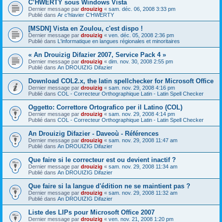
C’HWERTY sous Windows Vista
Dernier message par
drouizig
«
sam. déc. 06, 2008 3:33 pm
Publié dans
Ar c'hlavier C'HWERTY
[MSDN] Vista en Zoulou, c'est dispo !
Dernier message par
drouizig
«
ven. déc. 05, 2008 2:36 pm
Publié dans
L'informatique en langues régionales et minoritaires
« An Drouizig Difazier 2007, Service Pack 4 »
Dernier message par
drouizig
«
dim. nov. 30, 2008 2:55 pm
Publié dans
An DROUIZIG Difazier
Download COL2.x, the latin spellchecker for Microsoft Office
Dernier message par
drouizig
«
sam. nov. 29, 2008 4:16 pm
Publié dans
COL - Correcteur Orthographique Latin - Latin Spell Checker
Oggetto: Correttore Ortografico per il Latino (COL)
Dernier message par
drouizig
«
sam. nov. 29, 2008 4:14 pm
Publié dans
COL - Correcteur Orthographique Latin - Latin Spell Checker
An Drouizig Difazier - Daveoù - Références
Dernier message par
drouizig
«
sam. nov. 29, 2008 11:47 am
Publié dans
An DROUIZIG Difazier
Que faire si le correcteur est ou devient inactif ?
Dernier message par
drouizig
«
sam. nov. 29, 2008 11:34 am
Publié dans
An DROUIZIG Difazier
Que faire si la langue d'édition ne se maintient pas ?
Dernier message par
drouizig
«
sam. nov. 29, 2008 11:32 am
Publié dans
An DROUIZIG Difazier
Liste des LIPs pour Microsoft Office 2007
Dernier message par
drouizig
«
ven. nov. 21, 2008 1:20 pm