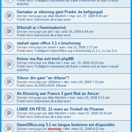
Publié dans
Troidigezh meziantoù all (frank a wirioù evit an darn vrasañ
anezho)
Geriadur ar stlenneg gant Preder da bellgargañ
Dernier message par
Alan Monfort
«
mar. oct. 27, 2009 8:40 am
Publié dans
Danvezioù all a-bep seurt
Difaziañ ar c'hemmadurioù
Dernier message par
job
«
lun. août 24, 2009 6:44 pm
Publié dans
Danvezioù all a-bep seurt
staliañ open office 3.1 e brezhoneg
Dernier message par
envel
«
sam. mai 23, 2009 1:27 pm
Publié dans
Troidigezh OpenOffice.org e brezhoneg (1.1.x, 2.x ha 3.x)
Kemer ma flas evit treiñ phpBB
Dernier message par
Malo-net
«
mer. avr. 15, 2009 10:15 pm
Publié dans
Troidigezh meziantoù all (frank a wirioù evit an darn vrasañ
anezho)
Sikour din gant "an difazer"!
Dernier message par
100drine
«
dim. mars 29, 2009 7:10 pm
Publié dans
An DROUIZIG Difazier
An Drouizig war France 3 gant Red an Amzer
Dernier message par
Alan Monfort
«
mer. mars 18, 2009 9:12 am
Publié dans
Danvezioù all a-bep seurt
LIBRE EN FÊTE. 21 mars au Triskell de Ploeren
Dernier message par
Alan Monfort
«
sam. mars 07, 2009 10:43 am
Publié dans
Danvezioù all a-bep seurt
OpenOffice.org 3.1 en langue bretonne est disponible
Dernier message par
drouizig
«
dim. mars 01, 2009 8:22 am