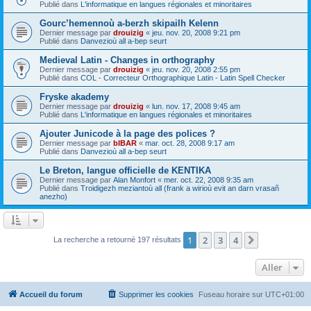
Publié dans
L'informatique en langues régionales et minoritaires
Gourc’hemennoù a-berzh skipailh Kelenn
Dernier message par
drouizig
«
jeu. nov. 20, 2008 9:21 pm
Publié dans
Danvezioù all a-bep seurt
Medieval Latin - Changes in orthography
Dernier message par
drouizig
«
jeu. nov. 20, 2008 2:55 pm
Publié dans
COL - Correcteur Orthographique Latin - Latin Spell Checker
Fryske akademy
Dernier message par
drouizig
«
lun. nov. 17, 2008 9:45 am
Publié dans
L'informatique en langues régionales et minoritaires
Ajouter Junicode à la page des polices ?
Dernier message par
bIBAR
«
mar. oct. 28, 2008 9:17 am
Publié dans
Danvezioù all a-bep seurt
Le Breton, langue officielle de KENTIKA
Dernier message par
Alan Monfort
«
mer. oct. 22, 2008 9:35 am
Publié dans
Troidigezh meziantoù all (frank a wirioù evit an darn vrasañ
anezho)
1
2
3
4
Suivant
La recherche a retourné 197 résultats
Aller
Accueil du forum
Supprimer les cookies
Fuseau horaire sur
UTC+01:00