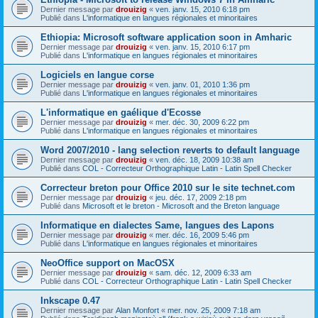
Dernier message par
drouizig
«
ven. janv. 15, 2010 6:18 pm
Publié dans
L'informatique en langues régionales et minoritaires
Ethiopia: Microsoft software application soon in Amharic
Dernier message par
drouizig
«
ven. janv. 15, 2010 6:17 pm
Publié dans
L'informatique en langues régionales et minoritaires
Logiciels en langue corse
Dernier message par
drouizig
«
ven. janv. 01, 2010 1:36 pm
Publié dans
L'informatique en langues régionales et minoritaires
L'informatique en gaélique d'Ecosse
Dernier message par
drouizig
«
mer. déc. 30, 2009 6:22 pm
Publié dans
L'informatique en langues régionales et minoritaires
Word 2007/2010 - lang selection reverts to default language
Dernier message par
drouizig
«
ven. déc. 18, 2009 10:38 am
Publié dans
COL - Correcteur Orthographique Latin - Latin Spell Checker
Correcteur breton pour Office 2010 sur le site technet.com
Dernier message par
drouizig
«
jeu. déc. 17, 2009 2:18 pm
Publié dans
Microsoft et le breton - Microsoft and the Breton language
Informatique en dialectes Same, langues des Lapons
Dernier message par
drouizig
«
mer. déc. 16, 2009 5:46 pm
Publié dans
L'informatique en langues régionales et minoritaires
NeoOffice support on MacOSX
Dernier message par
drouizig
«
sam. déc. 12, 2009 6:33 am
Publié dans
COL - Correcteur Orthographique Latin - Latin Spell Checker
Inkscape 0.47
Dernier message par
Alan Monfort
«
mer. nov. 25, 2009 7:18 am