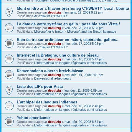
Publié dans
Troidigezh OpenOffice.org e brezhoneg (1.1.x, 2.x ha 3.x)
Mont en-dro ar c´hlavier brezhoneg C'HWERTY 'barzh Ubuntu
Dernier message par
drouizig
«
lun. janv. 12, 2009 8:22 pm
Publié dans
Ar c'hlavier C'HWERTY
La date de votre système en gallo : possible sous Vista !
Dernier message par
drouizig
«
ven. déc. 26, 2008 6:58 pm
Publié dans
Microsoft et le breton - Microsoft and the Breton language
Bien écrire sur ordinateur en māori, espéranto, gallois...
Dernier message par
drouizig
«
mer. déc. 17, 2008 5:03 pm
Publié dans
Ar c'hlavier C'HWERTY
Internet et la Bretagne, une culture de réseau
Dernier message par
drouizig
«
mar. déc. 16, 2008 5:47 pm
Publié dans
L'informatique en langues régionales et minoritaires
Kemennadenn a-berzh breizh-taiwan
Dernier message par
drouizig
«
dim. déc. 14, 2008 9:51 pm
Publié dans
Danvezioù all a-bep seurt
Liste des LIPs pour Vista
Dernier message par
drouizig
«
jeu. déc. 11, 2008 6:09 pm
Publié dans
L'informatique en langues régionales et minoritaires
L'archipel des langues indiennes
Dernier message par
drouizig
«
mer. déc. 10, 2008 2:48 pm
Publié dans
L'informatique en langues régionales et minoritaires
Yehoù amerikanek
Dernier message par
drouizig
«
mar. déc. 09, 2008 8:34 pm
Publié dans
L'informatique en langues régionales et minoritaires