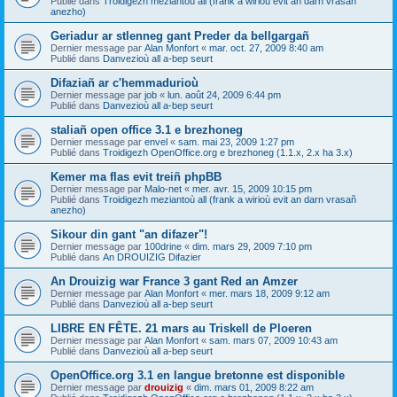
Publié dans
Troidigezh meziantoù all (frank a wirioù evit an darn vrasañ
anezho)
Geriadur ar stlenneg gant Preder da bellgargañ
Dernier message par
Alan Monfort
«
mar. oct. 27, 2009 8:40 am
Publié dans
Danvezioù all a-bep seurt
Difaziañ ar c'hemmadurioù
Dernier message par
job
«
lun. août 24, 2009 6:44 pm
Publié dans
Danvezioù all a-bep seurt
staliañ open office 3.1 e brezhoneg
Dernier message par
envel
«
sam. mai 23, 2009 1:27 pm
Publié dans
Troidigezh OpenOffice.org e brezhoneg (1.1.x, 2.x ha 3.x)
Kemer ma flas evit treiñ phpBB
Dernier message par
Malo-net
«
mer. avr. 15, 2009 10:15 pm
Publié dans
Troidigezh meziantoù all (frank a wirioù evit an darn vrasañ
anezho)
Sikour din gant "an difazer"!
Dernier message par
100drine
«
dim. mars 29, 2009 7:10 pm
Publié dans
An DROUIZIG Difazier
An Drouizig war France 3 gant Red an Amzer
Dernier message par
Alan Monfort
«
mer. mars 18, 2009 9:12 am
Publié dans
Danvezioù all a-bep seurt
LIBRE EN FÊTE. 21 mars au Triskell de Ploeren
Dernier message par
Alan Monfort
«
sam. mars 07, 2009 10:43 am
Publié dans
Danvezioù all a-bep seurt
OpenOffice.org 3.1 en langue bretonne est disponible
Dernier message par
drouizig
«
dim. mars 01, 2009 8:22 am