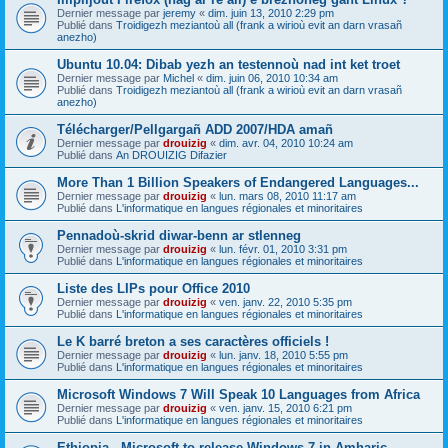
Dernier message par
jeremy
«
dim. juin 13, 2010 2:29 pm
Publié dans
Troidigezh meziantoù all (frank a wirioù evit an darn vrasañ
anezho)
Ubuntu 10.04: Dibab yezh an testennoù nad int ket troet
Dernier message par
Michel
«
dim. juin 06, 2010 10:34 am
Publié dans
Troidigezh meziantoù all (frank a wirioù evit an darn vrasañ
anezho)
Télécharger/Pellgargañ ADD 2007/HDA amañ
Dernier message par
drouizig
«
dim. avr. 04, 2010 10:24 am
Publié dans
An DROUIZIG Difazier
More Than 1 Billion Speakers of Endangered Languages...
Dernier message par
drouizig
«
lun. mars 08, 2010 11:17 am
Publié dans
L'informatique en langues régionales et minoritaires
Pennadoù-skrid diwar-benn ar stlenneg
Dernier message par
drouizig
«
lun. févr. 01, 2010 3:31 pm
Publié dans
L'informatique en langues régionales et minoritaires
Liste des LIPs pour Office 2010
Dernier message par
drouizig
«
ven. janv. 22, 2010 5:35 pm
Publié dans
L'informatique en langues régionales et minoritaires
Le K barré breton a ses caractères officiels !
Dernier message par
drouizig
«
lun. janv. 18, 2010 5:55 pm
Publié dans
L'informatique en langues régionales et minoritaires
Microsoft Windows 7 Will Speak 10 Languages from Africa
Dernier message par
drouizig
«
ven. janv. 15, 2010 6:21 pm
Publié dans
L'informatique en langues régionales et minoritaires
Ethiopia - Microsoft to release Windows 7 in Amharic