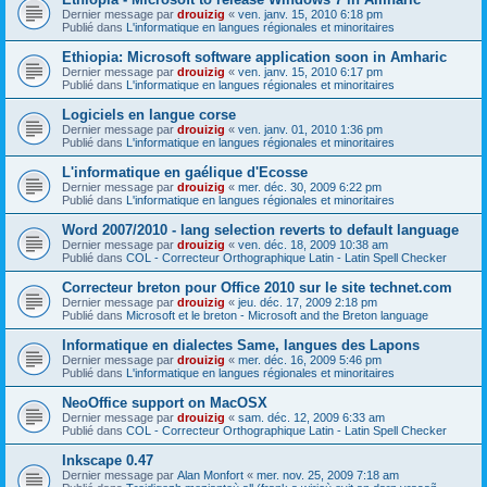
Dernier message par
drouizig
«
ven. janv. 15, 2010 6:18 pm
Publié dans
L'informatique en langues régionales et minoritaires
Ethiopia: Microsoft software application soon in Amharic
Dernier message par
drouizig
«
ven. janv. 15, 2010 6:17 pm
Publié dans
L'informatique en langues régionales et minoritaires
Logiciels en langue corse
Dernier message par
drouizig
«
ven. janv. 01, 2010 1:36 pm
Publié dans
L'informatique en langues régionales et minoritaires
L'informatique en gaélique d'Ecosse
Dernier message par
drouizig
«
mer. déc. 30, 2009 6:22 pm
Publié dans
L'informatique en langues régionales et minoritaires
Word 2007/2010 - lang selection reverts to default language
Dernier message par
drouizig
«
ven. déc. 18, 2009 10:38 am
Publié dans
COL - Correcteur Orthographique Latin - Latin Spell Checker
Correcteur breton pour Office 2010 sur le site technet.com
Dernier message par
drouizig
«
jeu. déc. 17, 2009 2:18 pm
Publié dans
Microsoft et le breton - Microsoft and the Breton language
Informatique en dialectes Same, langues des Lapons
Dernier message par
drouizig
«
mer. déc. 16, 2009 5:46 pm
Publié dans
L'informatique en langues régionales et minoritaires
NeoOffice support on MacOSX
Dernier message par
drouizig
«
sam. déc. 12, 2009 6:33 am
Publié dans
COL - Correcteur Orthographique Latin - Latin Spell Checker
Inkscape 0.47
Dernier message par
Alan Monfort
«
mer. nov. 25, 2009 7:18 am