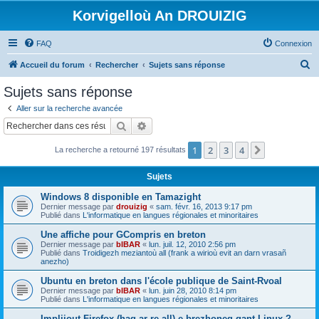
Korvigelloù An DROUIZIG
FAQ
Connexion
R
Accueil du forum
Rechercher
Sujets sans réponse
e
Sujets sans réponse
c
Aller sur la recherche avancée
h
Rechercher
Recherche avancée
e
1
2
3
4
Suivant
La recherche a retourné 197 résultats
r
c
Sujets
h
Windows 8 disponible en Tamazight
e
Dernier message par
drouizig
«
sam. févr. 16, 2013 9:17 pm
Publié dans
L'informatique en langues régionales et minoritaires
r
Une affiche pour GCompris en breton
Dernier message par
bIBAR
«
lun. juil. 12, 2010 2:56 pm
Publié dans
Troidigezh meziantoù all (frank a wirioù evit an darn vrasañ
anezho)
Ubuntu en breton dans l'école publique de Saint-Rvoal
Dernier message par
bIBAR
«
lun. juin 28, 2010 8:14 pm
Publié dans
L'informatique en langues régionales et minoritaires
Implijout Firefox (hag ar re all) e brezhoneg gant Linux ?