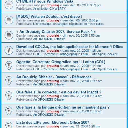
C’HWERTY sous Windows Vista
Dernier message par
drouizig
«
sam. déc. 06, 2008 3:33 pm
Publié dans
Ar c'hlavier C'HWERTY
[MSDN] Vista en Zoulou, c'est dispo !
Dernier message par
drouizig
«
ven. déc. 05, 2008 2:36 pm
Publié dans
L'informatique en langues régionales et minoritaires
« An Drouizig Difazier 2007, Service Pack 4 »
Dernier message par
drouizig
«
dim. nov. 30, 2008 2:55 pm
Publié dans
An DROUIZIG Difazier
Download COL2.x, the latin spellchecker for Microsoft Office
Dernier message par
drouizig
«
sam. nov. 29, 2008 4:16 pm
Publié dans
COL - Correcteur Orthographique Latin - Latin Spell Checker
Oggetto: Correttore Ortografico per il Latino (COL)
Dernier message par
drouizig
«
sam. nov. 29, 2008 4:14 pm
Publié dans
COL - Correcteur Orthographique Latin - Latin Spell Checker
An Drouizig Difazier - Daveoù - Références
Dernier message par
drouizig
«
sam. nov. 29, 2008 11:47 am
Publié dans
An DROUIZIG Difazier
Que faire si le correcteur est ou devient inactif ?
Dernier message par
drouizig
«
sam. nov. 29, 2008 11:34 am
Publié dans
An DROUIZIG Difazier
Que faire si la langue d'édition ne se maintient pas ?
Dernier message par
drouizig
«
sam. nov. 29, 2008 11:32 am
Publié dans
An DROUIZIG Difazier
Liste des LIPs pour Microsoft Office 2007
Dernier message par
drouizig
«
ven. nov. 21, 2008 1:20 pm