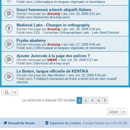
Publié dans
L'informatique en langues régionales et minoritaires
Gourc’hemennoù a-berzh skipailh Kelenn
Dernier message par
drouizig
«
jeu. nov. 20, 2008 9:21 pm
Publié dans
Danvezioù all a-bep seurt
Medieval Latin - Changes in orthography
Dernier message par
drouizig
«
jeu. nov. 20, 2008 2:55 pm
Publié dans
COL - Correcteur Orthographique Latin - Latin Spell Checker
Fryske akademy
Dernier message par
drouizig
«
lun. nov. 17, 2008 9:45 am
Publié dans
L'informatique en langues régionales et minoritaires
Ajouter Junicode à la page des polices ?
Dernier message par
bIBAR
«
mar. oct. 28, 2008 9:17 am
Publié dans
Danvezioù all a-bep seurt
Le Breton, langue officielle de KENTIKA
Dernier message par
Alan Monfort
«
mer. oct. 22, 2008 9:35 am
Publié dans
Troidigezh meziantoù all (frank a wirioù evit an darn vrasañ
anezho)
1
2
3
4
Suivant
La recherche a retourné 197 résultats
Aller
Accueil du forum
Supprimer les cookies
Fuseau horaire sur
UTC+01:00