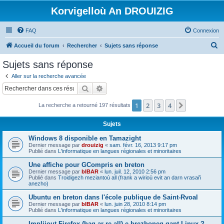
Korvigelloù An DROUIZIG
FAQ
Connexion
R
Accueil du forum
Rechercher
Sujets sans réponse
e
Sujets sans réponse
c
Aller sur la recherche avancée
h
Rechercher
Recherche avancée
e
1
2
3
4
Suivant
La recherche a retourné 197 résultats
r
c
Sujets
h
Windows 8 disponible en Tamazight
e
Dernier message par
drouizig
«
sam. févr. 16, 2013 9:17 pm
Publié dans
L'informatique en langues régionales et minoritaires
r
Une affiche pour GCompris en breton
Dernier message par
bIBAR
«
lun. juil. 12, 2010 2:56 pm
Publié dans
Troidigezh meziantoù all (frank a wirioù evit an darn vrasañ
anezho)
Ubuntu en breton dans l'école publique de Saint-Rvoal
Dernier message par
bIBAR
«
lun. juin 28, 2010 8:14 pm
Publié dans
L'informatique en langues régionales et minoritaires
Implijout Firefox (hag ar re all) e brezhoneg gant Linux ?