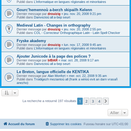
Publié dans
L'informatique en langues régionales et minoritaires
Gourc’hemennoù a-berzh skipailh Kelenn
Dernier message par
drouizig
«
jeu. nov. 20, 2008 9:21 pm
Publié dans
Danvezioù all a-bep seurt
Medieval Latin - Changes in orthography
Dernier message par
drouizig
«
jeu. nov. 20, 2008 2:55 pm
Publié dans
COL - Correcteur Orthographique Latin - Latin Spell Checker
Fryske akademy
Dernier message par
drouizig
«
lun. nov. 17, 2008 9:45 am
Publié dans
L'informatique en langues régionales et minoritaires
Ajouter Junicode à la page des polices ?
Dernier message par
bIBAR
«
mar. oct. 28, 2008 9:17 am
Publié dans
Danvezioù all a-bep seurt
Le Breton, langue officielle de KENTIKA
Dernier message par
Alan Monfort
«
mer. oct. 22, 2008 9:35 am
Publié dans
Troidigezh meziantoù all (frank a wirioù evit an darn vrasañ
anezho)
1
2
3
4
Suivant
La recherche a retourné 197 résultats
Aller
Accueil du forum
Supprimer les cookies
Fuseau horaire sur
UTC+01:00