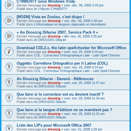
C’HWERTY sous Windows Vista
Dernier message par
drouizig
«
sam. déc. 06, 2008 3:33 pm
Publié dans
Ar c'hlavier C'HWERTY
[MSDN] Vista en Zoulou, c'est dispo !
Dernier message par
drouizig
«
ven. déc. 05, 2008 2:36 pm
Publié dans
L'informatique en langues régionales et minoritaires
« An Drouizig Difazier 2007, Service Pack 4 »
Dernier message par
drouizig
«
dim. nov. 30, 2008 2:55 pm
Publié dans
An DROUIZIG Difazier
Download COL2.x, the latin spellchecker for Microsoft Office
Dernier message par
drouizig
«
sam. nov. 29, 2008 4:16 pm
Publié dans
COL - Correcteur Orthographique Latin - Latin Spell Checker
Oggetto: Correttore Ortografico per il Latino (COL)
Dernier message par
drouizig
«
sam. nov. 29, 2008 4:14 pm
Publié dans
COL - Correcteur Orthographique Latin - Latin Spell Checker
An Drouizig Difazier - Daveoù - Références
Dernier message par
drouizig
«
sam. nov. 29, 2008 11:47 am
Publié dans
An DROUIZIG Difazier
Que faire si le correcteur est ou devient inactif ?
Dernier message par
drouizig
«
sam. nov. 29, 2008 11:34 am
Publié dans
An DROUIZIG Difazier
Que faire si la langue d'édition ne se maintient pas ?
Dernier message par
drouizig
«
sam. nov. 29, 2008 11:32 am
Publié dans
An DROUIZIG Difazier
Liste des LIPs pour Microsoft Office 2007
Dernier message par
drouizig
«
ven. nov. 21, 2008 1:20 pm