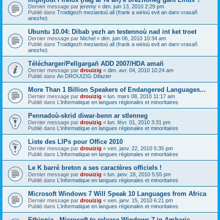
Dernier message par
jeremy
«
dim. juin 13, 2010 2:29 pm
Publié dans
Troidigezh meziantoù all (frank a wirioù evit an darn vrasañ
anezho)
Ubuntu 10.04: Dibab yezh an testennoù nad int ket troet
Dernier message par
Michel
«
dim. juin 06, 2010 10:34 am
Publié dans
Troidigezh meziantoù all (frank a wirioù evit an darn vrasañ
anezho)
Télécharger/Pellgargañ ADD 2007/HDA amañ
Dernier message par
drouizig
«
dim. avr. 04, 2010 10:24 am
Publié dans
An DROUIZIG Difazier
More Than 1 Billion Speakers of Endangered Languages...
Dernier message par
drouizig
«
lun. mars 08, 2010 11:17 am
Publié dans
L'informatique en langues régionales et minoritaires
Pennadoù-skrid diwar-benn ar stlenneg
Dernier message par
drouizig
«
lun. févr. 01, 2010 3:31 pm
Publié dans
L'informatique en langues régionales et minoritaires
Liste des LIPs pour Office 2010
Dernier message par
drouizig
«
ven. janv. 22, 2010 5:35 pm
Publié dans
L'informatique en langues régionales et minoritaires
Le K barré breton a ses caractères officiels !
Dernier message par
drouizig
«
lun. janv. 18, 2010 5:55 pm
Publié dans
L'informatique en langues régionales et minoritaires
Microsoft Windows 7 Will Speak 10 Languages from Africa
Dernier message par
drouizig
«
ven. janv. 15, 2010 6:21 pm
Publié dans
L'informatique en langues régionales et minoritaires
Ethiopia - Microsoft to release Windows 7 in Amharic