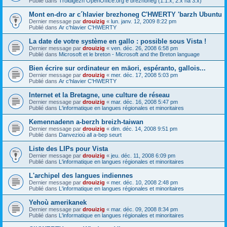
Publié dans
Troidigezh OpenOffice.org e brezhoneg (1.1.x, 2.x ha 3.x)
Mont en-dro ar c´hlavier brezhoneg C'HWERTY 'barzh Ubuntu
Dernier message par
drouizig
«
lun. janv. 12, 2009 8:22 pm
Publié dans
Ar c'hlavier C'HWERTY
La date de votre système en gallo : possible sous Vista !
Dernier message par
drouizig
«
ven. déc. 26, 2008 6:58 pm
Publié dans
Microsoft et le breton - Microsoft and the Breton language
Bien écrire sur ordinateur en māori, espéranto, gallois...
Dernier message par
drouizig
«
mer. déc. 17, 2008 5:03 pm
Publié dans
Ar c'hlavier C'HWERTY
Internet et la Bretagne, une culture de réseau
Dernier message par
drouizig
«
mar. déc. 16, 2008 5:47 pm
Publié dans
L'informatique en langues régionales et minoritaires
Kemennadenn a-berzh breizh-taiwan
Dernier message par
drouizig
«
dim. déc. 14, 2008 9:51 pm
Publié dans
Danvezioù all a-bep seurt
Liste des LIPs pour Vista
Dernier message par
drouizig
«
jeu. déc. 11, 2008 6:09 pm
Publié dans
L'informatique en langues régionales et minoritaires
L'archipel des langues indiennes
Dernier message par
drouizig
«
mer. déc. 10, 2008 2:48 pm
Publié dans
L'informatique en langues régionales et minoritaires
Yehoù amerikanek
Dernier message par
drouizig
«
mar. déc. 09, 2008 8:34 pm
Publié dans
L'informatique en langues régionales et minoritaires