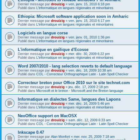
Dernier message par
drouizig
«
ven. janv. 15, 2010 6:18 pm
Publié dans
L'informatique en langues régionales et minoritaires
Ethiopia: Microsoft software application soon in Amharic
Dernier message par
drouizig
«
ven. janv. 15, 2010 6:17 pm
Publié dans
L'informatique en langues régionales et minoritaires
Logiciels en langue corse
Dernier message par
drouizig
«
ven. janv. 01, 2010 1:36 pm
Publié dans
L'informatique en langues régionales et minoritaires
L'informatique en gaélique d'Ecosse
Dernier message par
drouizig
«
mer. déc. 30, 2009 6:22 pm
Publié dans
L'informatique en langues régionales et minoritaires
Word 2007/2010 - lang selection reverts to default language
Dernier message par
drouizig
«
ven. déc. 18, 2009 10:38 am
Publié dans
COL - Correcteur Orthographique Latin - Latin Spell Checker
Correcteur breton pour Office 2010 sur le site technet.com
Dernier message par
drouizig
«
jeu. déc. 17, 2009 2:18 pm
Publié dans
Microsoft et le breton - Microsoft and the Breton language
Informatique en dialectes Same, langues des Lapons
Dernier message par
drouizig
«
mer. déc. 16, 2009 5:46 pm
Publié dans
L'informatique en langues régionales et minoritaires
NeoOffice support on MacOSX
Dernier message par
drouizig
«
sam. déc. 12, 2009 6:33 am
Publié dans
COL - Correcteur Orthographique Latin - Latin Spell Checker
Inkscape 0.47
Dernier message par
Alan Monfort
«
mer. nov. 25, 2009 7:18 am