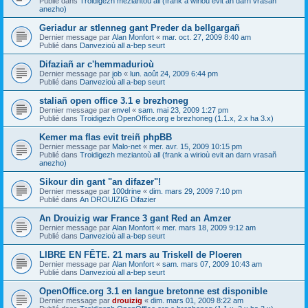
Publié dans
Troidigezh meziantoù all (frank a wirioù evit an darn vrasañ
anezho)
Geriadur ar stlenneg gant Preder da bellgargañ
Dernier message par
Alan Monfort
«
mar. oct. 27, 2009 8:40 am
Publié dans
Danvezioù all a-bep seurt
Difaziañ ar c'hemmadurioù
Dernier message par
job
«
lun. août 24, 2009 6:44 pm
Publié dans
Danvezioù all a-bep seurt
staliañ open office 3.1 e brezhoneg
Dernier message par
envel
«
sam. mai 23, 2009 1:27 pm
Publié dans
Troidigezh OpenOffice.org e brezhoneg (1.1.x, 2.x ha 3.x)
Kemer ma flas evit treiñ phpBB
Dernier message par
Malo-net
«
mer. avr. 15, 2009 10:15 pm
Publié dans
Troidigezh meziantoù all (frank a wirioù evit an darn vrasañ
anezho)
Sikour din gant "an difazer"!
Dernier message par
100drine
«
dim. mars 29, 2009 7:10 pm
Publié dans
An DROUIZIG Difazier
An Drouizig war France 3 gant Red an Amzer
Dernier message par
Alan Monfort
«
mer. mars 18, 2009 9:12 am
Publié dans
Danvezioù all a-bep seurt
LIBRE EN FÊTE. 21 mars au Triskell de Ploeren
Dernier message par
Alan Monfort
«
sam. mars 07, 2009 10:43 am
Publié dans
Danvezioù all a-bep seurt
OpenOffice.org 3.1 en langue bretonne est disponible
Dernier message par
drouizig
«
dim. mars 01, 2009 8:22 am