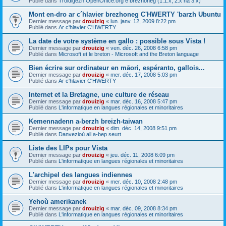
Publié dans
Troidigezh OpenOffice.org e brezhoneg (1.1.x, 2.x ha 3.x)
Mont en-dro ar c´hlavier brezhoneg C'HWERTY 'barzh Ubuntu
Dernier message par
drouizig
«
lun. janv. 12, 2009 8:22 pm
Publié dans
Ar c'hlavier C'HWERTY
La date de votre système en gallo : possible sous Vista !
Dernier message par
drouizig
«
ven. déc. 26, 2008 6:58 pm
Publié dans
Microsoft et le breton - Microsoft and the Breton language
Bien écrire sur ordinateur en māori, espéranto, gallois...
Dernier message par
drouizig
«
mer. déc. 17, 2008 5:03 pm
Publié dans
Ar c'hlavier C'HWERTY
Internet et la Bretagne, une culture de réseau
Dernier message par
drouizig
«
mar. déc. 16, 2008 5:47 pm
Publié dans
L'informatique en langues régionales et minoritaires
Kemennadenn a-berzh breizh-taiwan
Dernier message par
drouizig
«
dim. déc. 14, 2008 9:51 pm
Publié dans
Danvezioù all a-bep seurt
Liste des LIPs pour Vista
Dernier message par
drouizig
«
jeu. déc. 11, 2008 6:09 pm
Publié dans
L'informatique en langues régionales et minoritaires
L'archipel des langues indiennes
Dernier message par
drouizig
«
mer. déc. 10, 2008 2:48 pm
Publié dans
L'informatique en langues régionales et minoritaires
Yehoù amerikanek
Dernier message par
drouizig
«
mar. déc. 09, 2008 8:34 pm
Publié dans
L'informatique en langues régionales et minoritaires