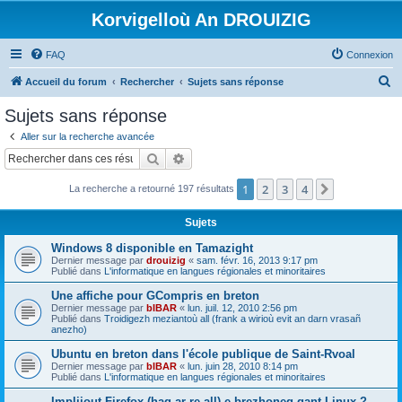
Korvigelloù An DROUIZIG
FAQ
Connexion
R
Accueil du forum
Rechercher
Sujets sans réponse
e
Sujets sans réponse
c
Aller sur la recherche avancée
h
Rechercher
Recherche avancée
e
1
2
3
4
Suivant
La recherche a retourné 197 résultats
r
c
Sujets
h
Windows 8 disponible en Tamazight
e
Dernier message par
drouizig
«
sam. févr. 16, 2013 9:17 pm
Publié dans
L'informatique en langues régionales et minoritaires
r
Une affiche pour GCompris en breton
Dernier message par
bIBAR
«
lun. juil. 12, 2010 2:56 pm
Publié dans
Troidigezh meziantoù all (frank a wirioù evit an darn vrasañ
anezho)
Ubuntu en breton dans l'école publique de Saint-Rvoal
Dernier message par
bIBAR
«
lun. juin 28, 2010 8:14 pm
Publié dans
L'informatique en langues régionales et minoritaires
Implijout Firefox (hag ar re all) e brezhoneg gant Linux ?