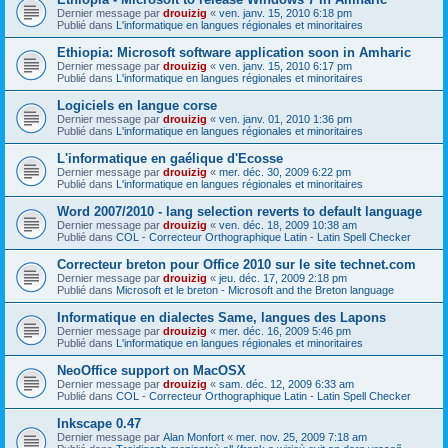
Dernier message par
drouizig
«
ven. janv. 15, 2010 6:18 pm
Publié dans
L'informatique en langues régionales et minoritaires
Ethiopia: Microsoft software application soon in Amharic
Dernier message par
drouizig
«
ven. janv. 15, 2010 6:17 pm
Publié dans
L'informatique en langues régionales et minoritaires
Logiciels en langue corse
Dernier message par
drouizig
«
ven. janv. 01, 2010 1:36 pm
Publié dans
L'informatique en langues régionales et minoritaires
L'informatique en gaélique d'Ecosse
Dernier message par
drouizig
«
mer. déc. 30, 2009 6:22 pm
Publié dans
L'informatique en langues régionales et minoritaires
Word 2007/2010 - lang selection reverts to default language
Dernier message par
drouizig
«
ven. déc. 18, 2009 10:38 am
Publié dans
COL - Correcteur Orthographique Latin - Latin Spell Checker
Correcteur breton pour Office 2010 sur le site technet.com
Dernier message par
drouizig
«
jeu. déc. 17, 2009 2:18 pm
Publié dans
Microsoft et le breton - Microsoft and the Breton language
Informatique en dialectes Same, langues des Lapons
Dernier message par
drouizig
«
mer. déc. 16, 2009 5:46 pm
Publié dans
L'informatique en langues régionales et minoritaires
NeoOffice support on MacOSX
Dernier message par
drouizig
«
sam. déc. 12, 2009 6:33 am
Publié dans
COL - Correcteur Orthographique Latin - Latin Spell Checker
Inkscape 0.47
Dernier message par
Alan Monfort
«
mer. nov. 25, 2009 7:18 am