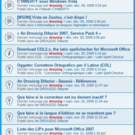
C’HWERTY sous Windows Vista
Dernier message par
drouizig
«
sam. déc. 06, 2008 3:33 pm
Publié dans
Ar c'hlavier C'HWERTY
[MSDN] Vista en Zoulou, c'est dispo !
Dernier message par
drouizig
«
ven. déc. 05, 2008 2:36 pm
Publié dans
L'informatique en langues régionales et minoritaires
« An Drouizig Difazier 2007, Service Pack 4 »
Dernier message par
drouizig
«
dim. nov. 30, 2008 2:55 pm
Publié dans
An DROUIZIG Difazier
Download COL2.x, the latin spellchecker for Microsoft Office
Dernier message par
drouizig
«
sam. nov. 29, 2008 4:16 pm
Publié dans
COL - Correcteur Orthographique Latin - Latin Spell Checker
Oggetto: Correttore Ortografico per il Latino (COL)
Dernier message par
drouizig
«
sam. nov. 29, 2008 4:14 pm
Publié dans
COL - Correcteur Orthographique Latin - Latin Spell Checker
An Drouizig Difazier - Daveoù - Références
Dernier message par
drouizig
«
sam. nov. 29, 2008 11:47 am
Publié dans
An DROUIZIG Difazier
Que faire si le correcteur est ou devient inactif ?
Dernier message par
drouizig
«
sam. nov. 29, 2008 11:34 am
Publié dans
An DROUIZIG Difazier
Que faire si la langue d'édition ne se maintient pas ?
Dernier message par
drouizig
«
sam. nov. 29, 2008 11:32 am
Publié dans
An DROUIZIG Difazier
Liste des LIPs pour Microsoft Office 2007
Dernier message par
drouizig
«
ven. nov. 21, 2008 1:20 pm