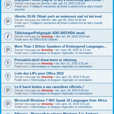
Dernier message par
jeremy
«
dim. juin 13, 2010 2:29 pm
Publié dans
Troidigezh meziantoù all (frank a wirioù evit an darn vrasañ
anezho)
Ubuntu 10.04: Dibab yezh an testennoù nad int ket troet
Dernier message par
Michel
«
dim. juin 06, 2010 10:34 am
Publié dans
Troidigezh meziantoù all (frank a wirioù evit an darn vrasañ
anezho)
Télécharger/Pellgargañ ADD 2007/HDA amañ
Dernier message par
drouizig
«
dim. avr. 04, 2010 10:24 am
Publié dans
An DROUIZIG Difazier
More Than 1 Billion Speakers of Endangered Languages...
Dernier message par
drouizig
«
lun. mars 08, 2010 11:17 am
Publié dans
L'informatique en langues régionales et minoritaires
Pennadoù-skrid diwar-benn ar stlenneg
Dernier message par
drouizig
«
lun. févr. 01, 2010 3:31 pm
Publié dans
L'informatique en langues régionales et minoritaires
Liste des LIPs pour Office 2010
Dernier message par
drouizig
«
ven. janv. 22, 2010 5:35 pm
Publié dans
L'informatique en langues régionales et minoritaires
Le K barré breton a ses caractères officiels !
Dernier message par
drouizig
«
lun. janv. 18, 2010 5:55 pm
Publié dans
L'informatique en langues régionales et minoritaires
Microsoft Windows 7 Will Speak 10 Languages from Africa
Dernier message par
drouizig
«
ven. janv. 15, 2010 6:21 pm
Publié dans
L'informatique en langues régionales et minoritaires
Ethiopia - Microsoft to release Windows 7 in Amharic