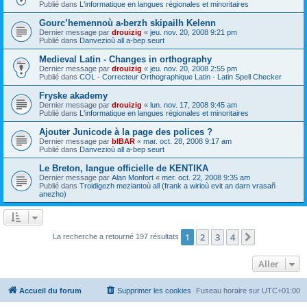
Publié dans
L'informatique en langues régionales et minoritaires
Gourc’hemennoù a-berzh skipailh Kelenn
Dernier message par
drouizig
«
jeu. nov. 20, 2008 9:21 pm
Publié dans
Danvezioù all a-bep seurt
Medieval Latin - Changes in orthography
Dernier message par
drouizig
«
jeu. nov. 20, 2008 2:55 pm
Publié dans
COL - Correcteur Orthographique Latin - Latin Spell Checker
Fryske akademy
Dernier message par
drouizig
«
lun. nov. 17, 2008 9:45 am
Publié dans
L'informatique en langues régionales et minoritaires
Ajouter Junicode à la page des polices ?
Dernier message par
bIBAR
«
mar. oct. 28, 2008 9:17 am
Publié dans
Danvezioù all a-bep seurt
Le Breton, langue officielle de KENTIKA
Dernier message par
Alan Monfort
«
mer. oct. 22, 2008 9:35 am
Publié dans
Troidigezh meziantoù all (frank a wirioù evit an darn vrasañ
anezho)
1
2
3
4
Suivant
La recherche a retourné 197 résultats
Aller
Accueil du forum
Supprimer les cookies
Fuseau horaire sur
UTC+01:00