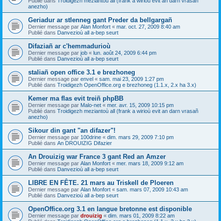
Publié dans
Troidigezh meziantoù all (frank a wirioù evit an darn vrasañ
anezho)
Geriadur ar stlenneg gant Preder da bellgargañ
Dernier message par
Alan Monfort
«
mar. oct. 27, 2009 8:40 am
Publié dans
Danvezioù all a-bep seurt
Difaziañ ar c'hemmadurioù
Dernier message par
job
«
lun. août 24, 2009 6:44 pm
Publié dans
Danvezioù all a-bep seurt
staliañ open office 3.1 e brezhoneg
Dernier message par
envel
«
sam. mai 23, 2009 1:27 pm
Publié dans
Troidigezh OpenOffice.org e brezhoneg (1.1.x, 2.x ha 3.x)
Kemer ma flas evit treiñ phpBB
Dernier message par
Malo-net
«
mer. avr. 15, 2009 10:15 pm
Publié dans
Troidigezh meziantoù all (frank a wirioù evit an darn vrasañ
anezho)
Sikour din gant "an difazer"!
Dernier message par
100drine
«
dim. mars 29, 2009 7:10 pm
Publié dans
An DROUIZIG Difazier
An Drouizig war France 3 gant Red an Amzer
Dernier message par
Alan Monfort
«
mer. mars 18, 2009 9:12 am
Publié dans
Danvezioù all a-bep seurt
LIBRE EN FÊTE. 21 mars au Triskell de Ploeren
Dernier message par
Alan Monfort
«
sam. mars 07, 2009 10:43 am
Publié dans
Danvezioù all a-bep seurt
OpenOffice.org 3.1 en langue bretonne est disponible
Dernier message par
drouizig
«
dim. mars 01, 2009 8:22 am