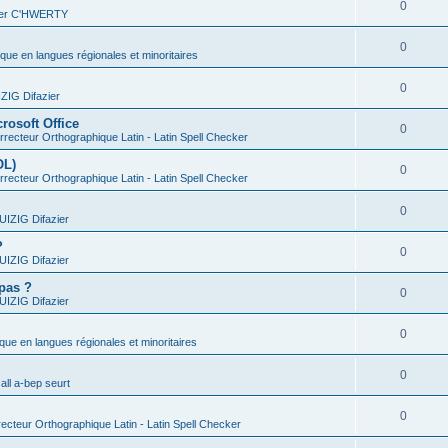
0
vier C'HWERTY
0
ique en langues régionales et minoritaires
0
IG Difazier
rosoft Office
0
recteur Orthographique Latin - Latin Spell Checker
OL)
0
recteur Orthographique Latin - Latin Spell Checker
0
IZIG Difazier
?
0
IZIG Difazier
 pas ?
0
IZIG Difazier
0
ique en langues régionales et minoritaires
0
all a-bep seurt
0
ecteur Orthographique Latin - Latin Spell Checker