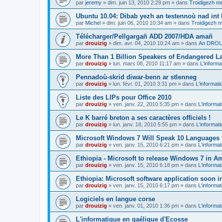
par
jeremy
»
dim. juin 13, 2010 2:29 pm
» dans
Troidigezh me
Ubuntu 10.04: Dibab yezh an testennoù nad int k
par
Michel
»
dim. juin 06, 2010 10:34 am
» dans
Troidigezh m
Télécharger/Pellgargañ ADD 2007/HDA amañ
par
drouizig
»
dim. avr. 04, 2010 10:24 am
» dans
An DROUI
More Than 1 Billion Speakers of Endangered L
par
drouizig
»
lun. mars 08, 2010 11:17 am
» dans
L'informa
Pennadoù-skrid diwar-benn ar stlenneg
par
drouizig
»
lun. févr. 01, 2010 3:31 pm
» dans
L'informati
Liste des LIPs pour Office 2010
par
drouizig
»
ven. janv. 22, 2010 5:35 pm
» dans
L'informat
Le K barré breton a ses caractères officiels !
par
drouizig
»
lun. janv. 18, 2010 5:55 pm
» dans
L'informat
Microsoft Windows 7 Will Speak 10 Languages 
par
drouizig
»
ven. janv. 15, 2010 6:21 pm
» dans
L'informat
Ethiopia - Microsoft to release Windows 7 in A
par
drouizig
»
ven. janv. 15, 2010 6:18 pm
» dans
L'informat
Ethiopia: Microsoft software application soon 
par
drouizig
»
ven. janv. 15, 2010 6:17 pm
» dans
L'informat
Logiciels en langue corse
par
drouizig
»
ven. janv. 01, 2010 1:36 pm
» dans
L'informat
L'informatique en gaélique d'Ecosse