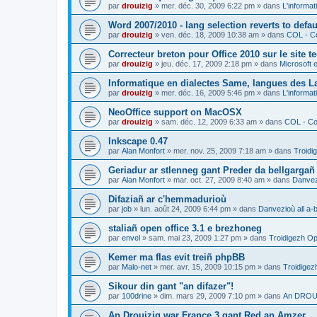
par
drouizig
»
mer. déc. 30, 2009 6:22 pm
» dans
L'informat
Word 2007/2010 - lang selection reverts to defa
par
drouizig
»
ven. déc. 18, 2009 10:38 am
» dans
COL - Co
Correcteur breton pour Office 2010 sur le site 
par
drouizig
»
jeu. déc. 17, 2009 2:18 pm
» dans
Microsoft e
Informatique en dialectes Same, langues des 
par
drouizig
»
mer. déc. 16, 2009 5:46 pm
» dans
L'informat
NeoOffice support on MacOSX
par
drouizig
»
sam. déc. 12, 2009 6:33 am
» dans
COL - Cor
Inkscape 0.47
par
Alan Monfort
»
mer. nov. 25, 2009 7:18 am
» dans
Troidi
Geriadur ar stlenneg gant Preder da bellgargañ
par
Alan Monfort
»
mar. oct. 27, 2009 8:40 am
» dans
Danvezi
Difaziañ ar c'hemmadurioù
par
job
»
lun. août 24, 2009 6:44 pm
» dans
Danvezioù all a-
staliañ open office 3.1 e brezhoneg
par
envel
»
sam. mai 23, 2009 1:27 pm
» dans
Troidigezh Op
Kemer ma flas evit treiñ phpBB
par
Malo-net
»
mer. avr. 15, 2009 10:15 pm
» dans
Troidigez
Sikour din gant "an difazer"!
par
100drine
»
dim. mars 29, 2009 7:10 pm
» dans
An DROUI
An Drouizig war France 3 gant Red an Amzer