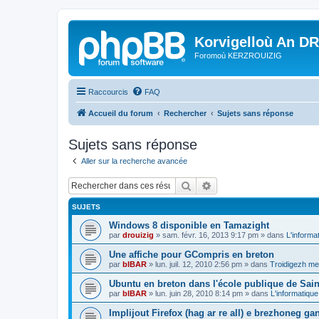
Korvigelloù An D
Foromoù KERZROUIZIG
Raccourcis
FAQ
Accueil du forum
Rechercher
Sujets sans réponse
Sujets sans réponse
Aller sur la recherche avancée
Rechercher
Recherche avancée
SUJETS
Windows 8 disponible en Tamazight
par
drouizig
»
sam. févr. 16, 2013 9:17 pm
» dans
L'informa
Une affiche pour GCompris en breton
par
bIBAR
»
lun. juil. 12, 2010 2:56 pm
» dans
Troidigezh mez
Ubuntu en breton dans l'école publique de Sain
par
bIBAR
»
lun. juin 28, 2010 8:14 pm
» dans
L'informatique
Implijout Firefox (hag ar re all) e brezhoneg ga