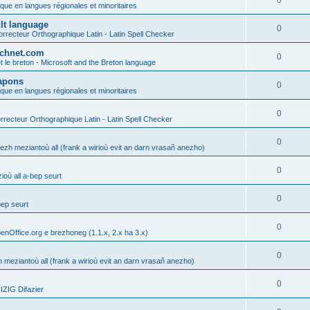
0
ique en langues régionales et minoritaires
ult language
0
rrecteur Orthographique Latin - Latin Spell Checker
technet.com
0
t le breton - Microsoft and the Breton language
Lapons
0
ique en langues régionales et minoritaires
0
recteur Orthographique Latin - Latin Spell Checker
0
gezh meziantoù all (frank a wirioù evit an darn vrasañ anezho)
0
où all a-bep seurt
0
bep seurt
0
enOffice.org e brezhoneg (1.1.x, 2.x ha 3.x)
0
h meziantoù all (frank a wirioù evit an darn vrasañ anezho)
0
ZIG Difazier