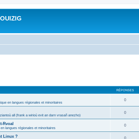
ROUIZIG
RÉPONSES
0
tique en langues régionales et minoritaires
0
iantoù all (frank a wirioù evit an darn vrasañ anezho)
t-Rvoal
0
 en langues régionales et minoritaires
nt Linux ?
0