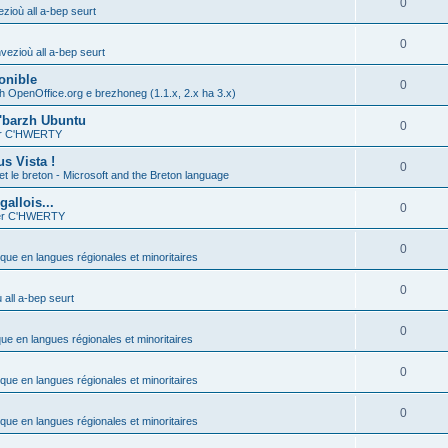
0
zioù all a-bep seurt
0
vezioù all a-bep seurt
onible
0
h OpenOffice.org e brezhoneg (1.1.x, 2.x ha 3.x)
'barzh Ubuntu
0
ier C'HWERTY
s Vista !
0
et le breton - Microsoft and the Breton language
allois...
0
ier C'HWERTY
0
ique en langues régionales et minoritaires
0
all a-bep seurt
0
que en langues régionales et minoritaires
0
ique en langues régionales et minoritaires
0
ique en langues régionales et minoritaires