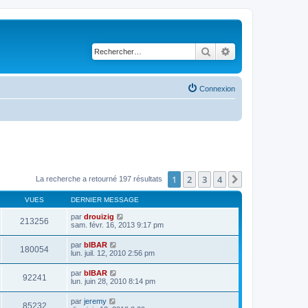
Rechercher
Recherche avancé
Connexion
1
2
3
4
Suivant
La recherche a retourné 197 résultats
VUES
DERNIER MESSAGE
par
drouizig
213256
sam. févr. 16, 2013 9:17 pm
par
bIBAR
180054
lun. juil. 12, 2010 2:56 pm
par
bIBAR
92241
lun. juin 28, 2010 8:14 pm
par
jeremy
85232