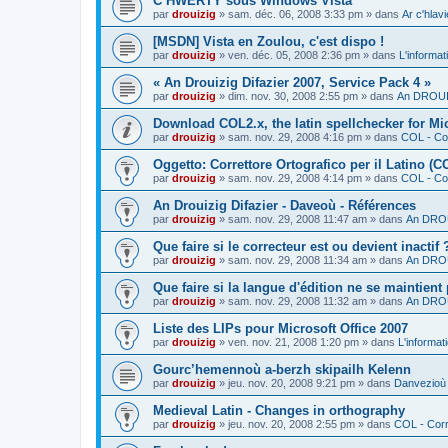
C’HWERTY sous Windows Vista
par
drouizig
»
sam. déc. 06, 2008 3:33 pm
» dans
Ar c'hla
[MSDN] Vista en Zoulou, c'est dispo !
par
drouizig
»
ven. déc. 05, 2008 2:36 pm
» dans
L'informat
« An Drouizig Difazier 2007, Service Pack 4 »
par
drouizig
»
dim. nov. 30, 2008 2:55 pm
» dans
An DROUIZ
Download COL2.x, the latin spellchecker for Mic
par
drouizig
»
sam. nov. 29, 2008 4:16 pm
» dans
COL - Cor
Oggetto: Correttore Ortografico per il Latino (C
par
drouizig
»
sam. nov. 29, 2008 4:14 pm
» dans
COL - Cor
An Drouizig Difazier - Daveoù - Références
par
drouizig
»
sam. nov. 29, 2008 11:47 am
» dans
An DROU
Que faire si le correcteur est ou devient inactif 
par
drouizig
»
sam. nov. 29, 2008 11:34 am
» dans
An DROU
Que faire si la langue d'édition ne se maintient
par
drouizig
»
sam. nov. 29, 2008 11:32 am
» dans
An DROU
Liste des LIPs pour Microsoft Office 2007
par
drouizig
»
ven. nov. 21, 2008 1:20 pm
» dans
L'informat
Gourc’hemennoù a-berzh skipailh Kelenn
par
drouizig
»
jeu. nov. 20, 2008 9:21 pm
» dans
Danvezioù 
Medieval Latin - Changes in orthography
par
drouizig
»
jeu. nov. 20, 2008 2:55 pm
» dans
COL - Corr