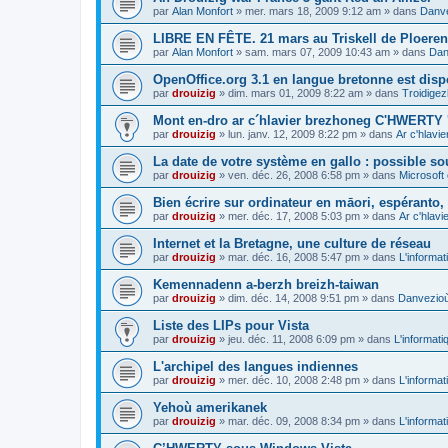
par
Alan Monfort
»
mer. mars 18, 2009 9:12 am
» dans
Danve
LIBRE EN FÊTE. 21 mars au Triskell de Ploeren
par
Alan Monfort
»
sam. mars 07, 2009 10:43 am
» dans
Dan
OpenOffice.org 3.1 en langue bretonne est disp
par
drouizig
»
dim. mars 01, 2009 8:22 am
» dans
Troidigez
Mont en-dro ar c´hlavier brezhoneg C'HWERTY 
par
drouizig
»
lun. janv. 12, 2009 8:22 pm
» dans
Ar c'hlav
La date de votre système en gallo : possible sou
par
drouizig
»
ven. déc. 26, 2008 6:58 pm
» dans
Microsoft 
Bien écrire sur ordinateur en māori, espéranto, g
par
drouizig
»
mer. déc. 17, 2008 5:03 pm
» dans
Ar c'hlav
Internet et la Bretagne, une culture de réseau
par
drouizig
»
mar. déc. 16, 2008 5:47 pm
» dans
L'informat
Kemennadenn a-berzh breizh-taiwan
par
drouizig
»
dim. déc. 14, 2008 9:51 pm
» dans
Danvezioù 
Liste des LIPs pour Vista
par
drouizig
»
jeu. déc. 11, 2008 6:09 pm
» dans
L'informati
L'archipel des langues indiennes
par
drouizig
»
mer. déc. 10, 2008 2:48 pm
» dans
L'informat
Yehoù amerikanek
par
drouizig
»
mar. déc. 09, 2008 8:34 pm
» dans
L'informat