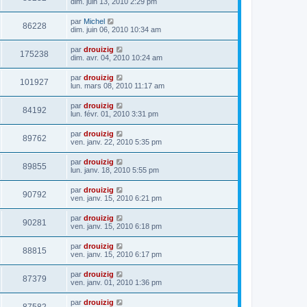
dim. juin 13, 2010 2:29 pm
par
Michel
86228
dim. juin 06, 2010 10:34 am
par
drouizig
175238
dim. avr. 04, 2010 10:24 am
par
drouizig
101927
lun. mars 08, 2010 11:17 am
par
drouizig
84192
lun. févr. 01, 2010 3:31 pm
par
drouizig
89762
ven. janv. 22, 2010 5:35 pm
par
drouizig
89855
lun. janv. 18, 2010 5:55 pm
par
drouizig
90792
ven. janv. 15, 2010 6:21 pm
par
drouizig
90281
ven. janv. 15, 2010 6:18 pm
par
drouizig
88815
ven. janv. 15, 2010 6:17 pm
par
drouizig
87379
ven. janv. 01, 2010 1:36 pm
par
drouizig