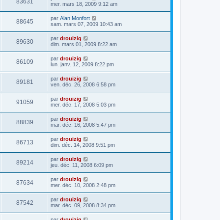
83631
mer. mars 18, 2009 9:12 am
par
Alan Monfort
88645
sam. mars 07, 2009 10:43 am
par
drouizig
89630
dim. mars 01, 2009 8:22 am
par
drouizig
86109
lun. janv. 12, 2009 8:22 pm
par
drouizig
89181
ven. déc. 26, 2008 6:58 pm
par
drouizig
91059
mer. déc. 17, 2008 5:03 pm
par
drouizig
88839
mar. déc. 16, 2008 5:47 pm
par
drouizig
86713
dim. déc. 14, 2008 9:51 pm
par
drouizig
89214
jeu. déc. 11, 2008 6:09 pm
par
drouizig
87634
mer. déc. 10, 2008 2:48 pm
par
drouizig
87542
mar. déc. 09, 2008 8:34 pm
par
drouizig