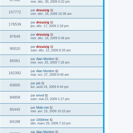
87582
mer. déc. 30, 2009 6:22 pm
par
drouizig
157772
ven. déc. 18, 2009 10:38 am
par
drouizig
176539
jeu. déc. 17, 2009 2:18 pm
par
drouizig
87649
mer. déc. 16, 2009 5:46 pm
par
drouizig
90010
sam. déc. 12, 2009 6:33 am
par
Alan Monfort
85061
mer. nov. 25, 2009 7:18 am
par
Alan Monfort
162392
mar. oct. 27, 2009 8:40 am
par
job
83600
lun. août 24, 2009 6:44 pm
par
envel
84858
sam. mai 23, 2009 1:27 pm
par
Malo-net
85445
mer. avr. 15, 2009 10:15 pm
par
100drine
84198
dim. mars 29, 2009 7:10 pm
par
Alan Monfort